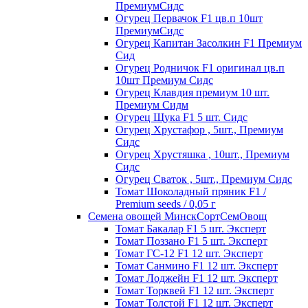
ПремиумСидс
Огурец Первачок F1 цв.п 10шт
ПремиумСидс
Огурец Капитан Засолкин F1 Премиум
Сид
Огурец Родничок F1 оригинал цв.п
10шт Премиум Сидс
Огурец Клавдия премиум 10 шт.
Премиум Сидм
Огурец Щука F1 5 шт. Сидс
Огурец Хрустафор , 5шт., Премиум
Сидс
Огурец Хрустяшка , 10шт., Премиум
Сидс
Огурец Сваток , 5шт., Премиум Сидс
Томат Шоколадный пряник F1 /
Premium seeds / 0,05 г
Семена овощей МинскСортСемОвощ
Томат Бакалар F1 5 шт. Эксперт
Томат Поззано F1 5 шт. Эксперт
Томат ГС-12 F1 12 шт. Эксперт
Томат Санмино F1 12 шт. Эксперт
Томат Лоджейн F1 12 шт. Эксперт
Томат Торквей F1 12 шт. Эксперт
Томат Толстой F1 12 шт. Эксперт