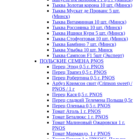
Тыква Золотая корона 10 шт. (Минск)
Тыква Мускат де Прованс 5 шт.
(Минск)
Тыква Витаминная 10 шт. (Минск)
Тыква Россиянка 10 шт. (Минск)
Тыква Ишики Кури 5 шт. (Минск)
Тыква Стофунтовая 10 шт. (Минск)
Тыква Бамбино 7 шт. (Минск)
Тыква Улыбка 10 шт. Минск
Тыква Сампсон F1 5шт (Эксперт)
ПОЛЬСКИЕ СЕМЕНА PNOS
Перец Этюд 0,5 г. PNOS
Перец Трапез 0,5 г. PNOS
Перец Робертина 0,5 г. PNOS
Арбуз Кримсон свит (Crimson sweet) /
PNOS / 1 г
Перец Кася 0,5 г. PNOS
Перец сладкий Телемена Польша 0,5г
Перец Оленька 0,5 г. PNOS
Томат Атоль 1 г. PNOS
Томат Беталюкс 1 г. PNOS
Томат Малиновый Ожаровски 1 г.
PNOS
Томат Мармандэ, 1 г PNOS