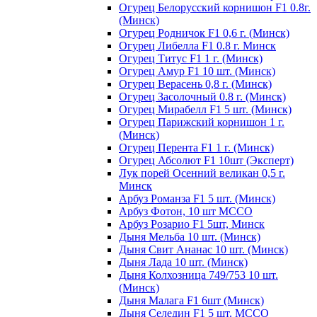
Огурец Белорусский корнишон F1 0.8г.
(Минск)
Огурец Родничок F1 0,6 г. (Минск)
Огурец Либелла F1 0.8 г. Минск
Огурец Титус F1 1 г. (Минск)
Огурец Амур F1 10 шт. (Минск)
Огурец Верасень 0,8 г. (Минск)
Огурец Засолочный 0.8 г. (Минск)
Огурец Мирабелл F1 5 шт. (Минск)
Огурец Парижский корнишон 1 г.
(Минск)
Огурец Перента F1 1 г. (Минск)
Огурец Абсолют F1 10шт (Эксперт)
Лук порей Осенний великан 0,5 г.
Минск
Арбуз Романза F1 5 шт. (Минск)
Арбуз Фотон, 10 шт МССО
Арбуз Розарио F1 5шт, Минск
Дыня Мельба 10 шт. (Минск)
Дыня Свит Ананас 10 шт. (Минск)
Дыня Лада 10 шт. (Минск)
Дыня Колхозница 749/753 10 шт.
(Минск)
Дыня Малага F1 6шт (Минск)
Дыня Селедин F1 5 шт. МССО