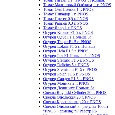
Томат Гигант 1 г "PNOS", Польша.
Томат Малиновый Олбжим, 1 г. PNOS
Томат Оля Полька 1 г. PNOS
Томат Пикадор 1 г. PNOS
Томат Презес 0,5 г. PNOS
Toмaт Рaдaнa 0,3 г. PNOS
Томат Явор 1 г. PNOS
Огурец Kronos F1 5 г. PNOS
Огурец Одус F1 Польша 5г
Огурец Traper F1 5 г. PNOS
Огурец Lokata F1 5 г. Польша
Огурец Hela F1 5 г. PNOS
Огурец Рея F1 Польша 5г PNOS
Огурец Sremski F1 5 г. PNOS
Огурец Delicius 5 г. PNOS
Огурец Sremianin F1 5 г. PNOS
Огурец Polan F1 5 г. PNOS
Огурец Сандер F1 5 г. PNOS
Огурец Моника 2 г. PNOS
Огурец Делициус Польша 5г
Свекла Regulski Cylinder 20 г. PNOS
Свекла Опольская 20 г. PNOS
Свекла Красный шар 20 г. PNOS
Свекла Опольский в гранулах 100шт
"PNOS" (семена) *Р Реестр РБ