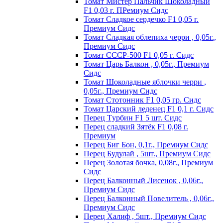
Томат Мистер Пальчик Шоколадный
F1 0,03 г. ПРемиум Сидс
Томат Сладкое сердечко F1 0,05 г.
Премиум Сидс
Томат Сладкая облепиха черри , 0,05г.,
Премиум Сидс
Томат СССР-500 F1 0,05 г. Сидс
Томат Царь Балкон , 0,05г., Премиум
Сидс
Томат Шоколадные яблочки черри ,
0,05г., Премиум Сидс
Томат Стотонник F1 0,05 гр. Сидс
Томат Царский леденец F1 0,1 г. Сидс
Перец Tурбин F1 5 шт. Сидс
Перец сладкий Зятёк F1 0,08 г.
Премиум
Перец Биг Бон, 0,1г., Премиум Сидс
Перец Будулай , 5шт., Премиум Сидс
Перец Золотая бочка, 0,08г., Премиум
Сидс
Перец Балконный Лисенок , 0,06г.,
Премиум Сидс
Перец Балконный Повелитель , 0,06г.,
Премиум Сидс
Перец Халиф , 5шт., Премиум Сидс