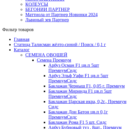
КОЛЕУСЫ
БЕГОНИИ ПАРТНЕР
Маттиола от Партнер Новинки 2024
Львиный зев Партнер
Фильтр товаров
Главная
Статица Талисман жёлто-синий / Поиск / 0,1 г
Каталог
СЕМЕНА ОВОЩЕЙ
Семена Премиум
Арбуз Осман F1 цв.п 5шт
ПремиумСидс
Арбуз Эльф Уафи F1 цв.п 5шт
ПремиумСидс
Баклажан Черныш F1, 0,05 г. Премиум
Баклажан Миринда F1 цв.п 5шт
ПремиумСидс
Баклажан Царская икра, 0,2г., Премиум
Сидс
Баклажан Дон Батон цв.п 0,1г
ПремиумСидс
Баклажан Рома F1 5 шт. Сидс
Арбуз Бубновый туз , 8шт., Премиум