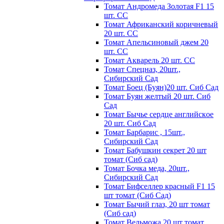
Томат Андромеда Золотая F1 15
шт. СС
Томат Африканский коричневый
20 шт. СС
Томат Апельсиновый джем 20
шт. СС
Томат Акварель 20 шт. СС
Томат Спецназ, 20шт.,
Сибирский Сад
Томат Боец (Буян)20 шт. Сиб Сад
Томат Бyян жeлтый 20 шт. Сиб
Сaд
Томат Бычьe cepдцe aнглийcкoe
20 шт. Сиб Сaд
Томат Барбарис , 15шт.,
Сибирский Сад
Томат Бабушкин секрет 20 шт
томат (Сиб сад)
Томат Бочка меда, 20шт.,
Сибирский Сад
Томат Бифселлер красный F1 15
шт томат (Сиб Сад)
Томат Бычий глаз, 20 шт томат
(Сиб сад)
Томат Вельможа 20 шт томат