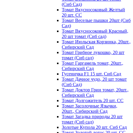
(Сиб Сад)
Томат Вкусносоковый Желтый
20 шт. СС
Томат Веселые пышки 20шт (Сиб
Сад)
Томат Вкусносоковый Красный,
20 шт томат (Сиб сад)
Томат Июльская Корзинка, 20шт.,
Сибирский Сад
Томат Грибное лукошко, 20 шт
томат (Сиб сад)
Томат Гаргамель томат, 20шт.,
Сибирский Сад
Гусеничка F1 15 шт. Сиб Сад
Томат Дачное чудо, 20 шт томат
(Сиб Сад)
Томат Доктор Грин томат, 20шт.,
Сибирский Сад
Томат Долгожитель 20 шт. СС
Томат Засолочные Язычки,
20шт., Сибирский Сад
Томат Загадка природы 20 шт
томат (Сиб сад)
Золотые Купола 20 шт. Сиб Сад
Томат Золотой лотос 20 шт. СС