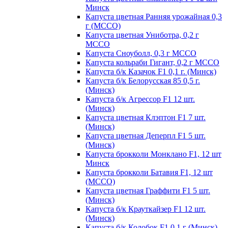
Минск
Капуста цветная Ранняя урожайная 0,3
г (МССО)
Капуста цветная Униботра, 0,2 г
МССО
Капуста Сноуболл, 0,3 г МССО
Капуста кольраби Гигант, 0,2 г МССО
Капуста б/к Казачок F1 0,1 г. (Минск)
Капуста б/к Белорусская 85 0,5 г.
(Минск)
Капуста б/к Агрессор F1 12 шт.
(Минск)
Капуста цветная Клэптон F1 7 шт.
(Минск)
Капуста цветная Деперпл F1 5 шт.
(Минск)
Капуста брокколи Монклано F1, 12 шт
Минск
Капуста брокколи Батавия F1, 12 шт
(МССО)
Капуста цветная Граффити F1 5 шт.
(Минск)
Капуста б/к Крауткайзер F1 12 шт.
(Минск)
Капуста б/к Колобок F1 0,1 г (Минск)