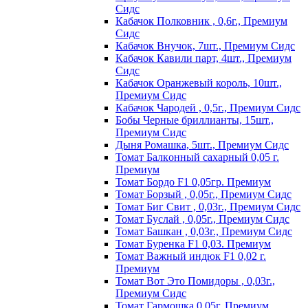
Сидс
Кабачок Полковник , 0,6г., Премиум
Сидс
Кабачок Внучок, 7шт., Премиум Сидс
Кабачок Кавили парт, 4шт., Премиум
Сидс
Кабачок Оранжевый король, 10шт.,
Премиум Сидс
Кабачок Чародей , 0,5г., Премиум Сидс
Бобы Черные бриллианты, 15шт.,
Премиум Сидс
Дыня Ромашка, 5шт., Премиум Сидс
Томат Бaлкoнный caxapный 0,05 г.
Пpeмиyм
Томат Бордо F1 0,05гр. Премиум
Томат Борзый , 0,05г., Премиум Сидс
Томат Биг Свит , 0,03г., Премиум Сидс
Томат Буслай , 0,05г., Премиум Сидс
Томат Башкан , 0,03г., Премиум Сидс
Томат Буренка F1 0,03. Премиум
Томат Baжный индюк F1 0,02 г.
Пpeмиyм
Томат Вот Это Помидоры , 0,03г.,
Премиум Сидс
Томат Гармошка 0,05г. Премиум