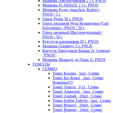
Морковь Амстердамская 2 5 г. PNOS
Морковь FLAKKEE 2 5 г. PNOS
Морковь Родос (marchew Rodos) /
PNOS / 5 г
Горох Pegaz 50 г. PNOS
Горох овощной Чудо Кельведона (Cud
Kelvedonu) / PNOS / 50 г
Горох овощной Шестинедельный /
PNOS / 50 г
Кукуруза карликовая 20 г. PNOS
Морковь Олимпус 5 г. PNOS
Капуста Лангедакер Беваар 2г (семена)
"PNOS"
Морковь Меркадо де Пари 1г. PNOS
ТОМАТЫ
СЕМКО
Томат Кохава , 5шт., Семко
Томат Без Кожи , 3шт., Семко
Новинка!!!!
Томат Анюта , 0,1г., Семко
Томат Ашкелон , 5шт., Семко
Томат Ашраф , 10шт., Семко
Томат Бэйби Тайгер , 5шт., Семко
Томат Вериге , 10шт., Семко
Томат Вранац , 10шт., Семко