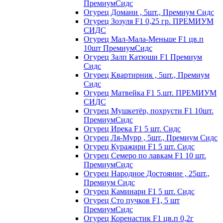
ПремиумСидс
Огурец Домани , 5шт., Премиум Сидс
Огурец Зозуля F1 0,25 гр. ПРЕМИУМ
СИДС
Огурец Мал-Мала-Меньше F1 цв.п
10шт ПремиумСидс
Огурец Залп Катюши F1 Премиум
Сидс
Огурец Квартирник , 5шт., Премиум
Сидс
Огурец Матвейка F1 5.шт. ПРЕМИУМ
СИДС
Огурец Мушкетёр, похрусти F1 10шт.
ПремиумСидс
Огурец Ирека F1 5 шт. Сидс
Огурец Ля-Мурр , 5шт., Премиум Сидс
Огурец Куражири F1 5 шт. Сидс
Огурец Семеро по лавкам F1 10 шт.
ПремиумСидс
Огурец Народное Достояние , 25шт.,
Премиум Сидс
Огурец Каминари F1 5 шт. Сидс
Огурец Сто пучков F1, 5 шт
ПремиумСидс
Огурец Коренастик F1 цв.п 0,2г