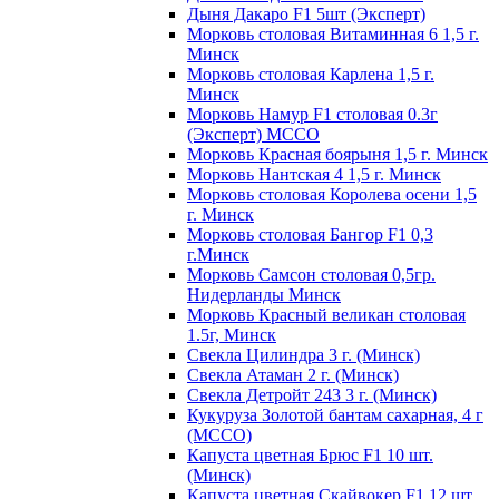
Дыня Дакаро F1 5шт (Эксперт)
Морковь столовая Витаминная 6 1,5 г.
Минск
Морковь столовая Карлена 1,5 г.
Минск
Морковь Намур F1 столовая 0.3г
(Эксперт) МССО
Морковь Красная боярыня 1,5 г. Минск
Морковь Нантская 4 1,5 г. Минск
Морковь столовая Королева осени 1,5
г. Минск
Морковь столовая Бангор F1 0,3
г.Минск
Морковь Самсон столовая 0,5гр.
Нидерланды Минск
Морковь Красный великан столовая
1.5г, Минск
Свекла Цилиндра 3 г. (Минск)
Свекла Атаман 2 г. (Минск)
Свекла Детройт 243 3 г. (Минск)
Кукуруза Золотой бантам сахарная, 4 г
(МССО)
Капуста цветная Брюс F1 10 шт.
(Минск)
Капуста цветная Скайвокер F1 12 шт.