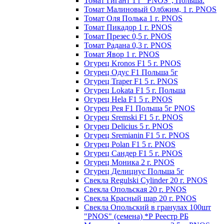
Томат Гигант 1 г "PNOS", Польша.
Томат Малиновый Олбжим, 1 г. PNOS
Томат Оля Полька 1 г. PNOS
Томат Пикадор 1 г. PNOS
Томат Презес 0,5 г. PNOS
Toмaт Рaдaнa 0,3 г. PNOS
Томат Явор 1 г. PNOS
Огурец Kronos F1 5 г. PNOS
Огурец Одус F1 Польша 5г
Огурец Traper F1 5 г. PNOS
Огурец Lokata F1 5 г. Польша
Огурец Hela F1 5 г. PNOS
Огурец Рея F1 Польша 5г PNOS
Огурец Sremski F1 5 г. PNOS
Огурец Delicius 5 г. PNOS
Огурец Sremianin F1 5 г. PNOS
Огурец Polan F1 5 г. PNOS
Огурец Сандер F1 5 г. PNOS
Огурец Моника 2 г. PNOS
Огурец Делициус Польша 5г
Свекла Regulski Cylinder 20 г. PNOS
Свекла Опольская 20 г. PNOS
Свекла Красный шар 20 г. PNOS
Свекла Опольский в гранулах 100шт
"PNOS" (семена) *Р Реестр РБ