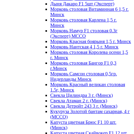
Дыня Дакаро F1 5шт (Эксперт)
Морковь столовая Витаминная 6 1,5 г.
Минск
Морковь столовая Карлена 1,5 г.
Минск
Морковь Намур F1 столовая 0.3г
(Эксперт) МССО
Морковь Красная боярыня 1,5 г. Минск
Морковь Нантская 4 1,5 г. Минск
Морковь столовая Королева осени 1,5
г. Минск
Морковь столовая Бангор F1 0,3
г.Минск
Морковь Самсон столовая 0,5гр.
Нидерланды Минск
Морковь Красный великан столовая
1.5г, Минск
Свекла Цилиндра 3 г. (Минск)
Свекла Атаман 2 г. (Минск)
Свекла Детройт 243 3 г. (Минск)
Кукуруза Золотой бантам сахарная, 4 г
(МССО)
Капуста цветная Брюс F1 10 шт.
(Минск)
Капуста цветная Скайвокер F1 12 шт.