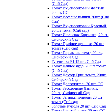
(Сиб Сад)
Томат Вкусносоковый Желтый
20 шт. СС
Томат Веселые пышки 20шт (Сиб
Сад)
Томат Вкусносоковый Красный,
20 шт томат (Сиб сад)
Томат Июльская Корзинка, 20шт.,
Сибирский Сад
Томат Грибное лукошко, 20 шт
томат (Сиб сад)
Томат Гаргамель томат, 20шт.,
Сибирский Сад
Гусеничка F1 15 шт. Сиб Сад
Томат Дачное чудо, 20 шт томат
(Сиб Сад)
Томат Доктор Грин томат, 20шт.,
Сибирский Сад
Томат Долгожитель 20 шт. СС
Томат Засолочные Язычки,
20шт., Сибирский Сад
Томат Загадка природы 20 шт
томат (Сиб сад)
Золотые Купола 20 шт. Сиб Сад
Томат Золотой лотос 20 шт. СС