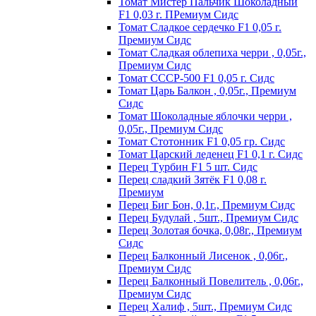
Томат Мистер Пальчик Шоколадный
F1 0,03 г. ПРемиум Сидс
Томат Сладкое сердечко F1 0,05 г.
Премиум Сидс
Томат Сладкая облепиха черри , 0,05г.,
Премиум Сидс
Томат СССР-500 F1 0,05 г. Сидс
Томат Царь Балкон , 0,05г., Премиум
Сидс
Томат Шоколадные яблочки черри ,
0,05г., Премиум Сидс
Томат Стотонник F1 0,05 гр. Сидс
Томат Царский леденец F1 0,1 г. Сидс
Перец Tурбин F1 5 шт. Сидс
Перец сладкий Зятёк F1 0,08 г.
Премиум
Перец Биг Бон, 0,1г., Премиум Сидс
Перец Будулай , 5шт., Премиум Сидс
Перец Золотая бочка, 0,08г., Премиум
Сидс
Перец Балконный Лисенок , 0,06г.,
Премиум Сидс
Перец Балконный Повелитель , 0,06г.,
Премиум Сидс
Перец Халиф , 5шт., Премиум Сидс