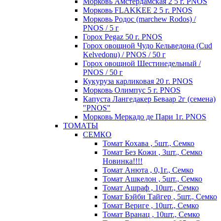
Морковь Амстердамская 2 5 г. PNOS
Морковь FLAKKEE 2 5 г. PNOS
Морковь Родос (marchew Rodos) /
PNOS / 5 г
Горох Pegaz 50 г. PNOS
Горох овощной Чудо Кельведона (Cud
Kelvedonu) / PNOS / 50 г
Горох овощной Шестинедельный /
PNOS / 50 г
Кукуруза карликовая 20 г. PNOS
Морковь Олимпус 5 г. PNOS
Капуста Лангедакер Беваар 2г (семена)
"PNOS"
Морковь Меркадо де Пари 1г. PNOS
ТОМАТЫ
СЕМКО
Томат Кохава , 5шт., Семко
Томат Без Кожи , 3шт., Семко
Новинка!!!!
Томат Анюта , 0,1г., Семко
Томат Ашкелон , 5шт., Семко
Томат Ашраф , 10шт., Семко
Томат Бэйби Тайгер , 5шт., Семко
Томат Вериге , 10шт., Семко
Томат Вранац , 10шт., Семко