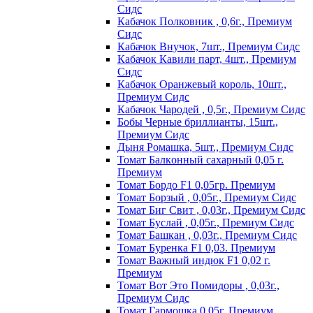
Сидс
Кабачок Полковник , 0,6г., Премиум
Сидс
Кабачок Внучок, 7шт., Премиум Сидс
Кабачок Кавили парт, 4шт., Премиум
Сидс
Кабачок Оранжевый король, 10шт.,
Премиум Сидс
Кабачок Чародей , 0,5г., Премиум Сидс
Бобы Черные бриллианты, 15шт.,
Премиум Сидс
Дыня Ромашка, 5шт., Премиум Сидс
Томат Бaлкoнный caxapный 0,05 г.
Пpeмиyм
Томат Бордо F1 0,05гр. Премиум
Томат Борзый , 0,05г., Премиум Сидс
Томат Биг Свит , 0,03г., Премиум Сидс
Томат Буслай , 0,05г., Премиум Сидс
Томат Башкан , 0,03г., Премиум Сидс
Томат Буренка F1 0,03. Премиум
Томат Baжный индюк F1 0,02 г.
Пpeмиyм
Томат Вот Это Помидоры , 0,03г.,
Премиум Сидс
Томат Гармошка 0,05г. Премиум