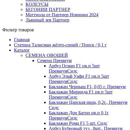
КОЛЕУСЫ
БЕГОНИИ ПАРТНЕР
Маттиола от Партнер Новинки 2024
Львиный зев Партнер
Фильтр товаров
Главная
Статица Талисман жёлто-синий / Поиск / 0,1 г
Каталог
СЕМЕНА ОВОЩЕЙ
Семена Премиум
Арбуз Осман F1 цв.п 5шт
ПремиумСидс
Арбуз Эльф Уафи F1 цв.п 5шт
ПремиумСидс
Баклажан Черныш F1, 0,05 г. Премиум
Баклажан Миринда F1 цв.п 5шт
ПремиумСидс
Баклажан Царская икра, 0,2г., Премиум
Сидс
Баклажан Дон Батон цв.п 0,1г
ПремиумСидс
Баклажан Рома F1 5 шт. Сидс
Арбуз Бубновый туз , 8шт., Премиум