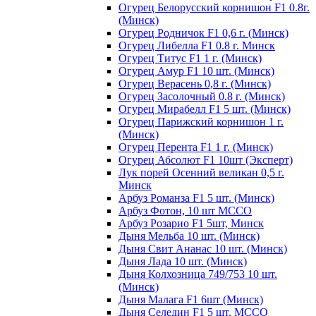
Огурец Белорусский корнишон F1 0.8г.
(Минск)
Огурец Родничок F1 0,6 г. (Минск)
Огурец Либелла F1 0.8 г. Минск
Огурец Титус F1 1 г. (Минск)
Огурец Амур F1 10 шт. (Минск)
Огурец Верасень 0,8 г. (Минск)
Огурец Засолочный 0.8 г. (Минск)
Огурец Мирабелл F1 5 шт. (Минск)
Огурец Парижский корнишон 1 г.
(Минск)
Огурец Перента F1 1 г. (Минск)
Огурец Абсолют F1 10шт (Эксперт)
Лук порей Осенний великан 0,5 г.
Минск
Арбуз Романза F1 5 шт. (Минск)
Арбуз Фотон, 10 шт МССО
Арбуз Розарио F1 5шт, Минск
Дыня Мельба 10 шт. (Минск)
Дыня Свит Ананас 10 шт. (Минск)
Дыня Лада 10 шт. (Минск)
Дыня Колхозница 749/753 10 шт.
(Минск)
Дыня Малага F1 6шт (Минск)
Дыня Селедин F1 5 шт. МССО