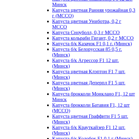
Минск
Капуста цветная Ранняя урожайная 0,3
г (МССО)
Капуста цветная Униботра, 0,2 г
МССО
Капуста Сноуболл, 0,3 г МССО
Капуста кольраби Гигант, 0,2 г МССО
Капуста б/к Казачок F1 0,1 г. (Минск)
Капуста б/к Белорусская 85 0,5 г.
(Минск)
Капуста б/к Агрессор F1 12 шт.
(Минск)
Капуста цветная Клэптон F1 7 шт.
(Минск)
Капуста цветная Деперпл F1 5 шт.
(Минск)
Капуста брокколи Монклано F1, 12 шт
Минск
Капуста брокколи Батавия F1, 12 шт
(МССО)
Капуста цветная Граффити F1 5 шт.
(Минск)
Капуста б/к Крауткайзер F1 12 шт.
(Минск)
Капуста б/к Колобок F1 0,1 г (Минск)