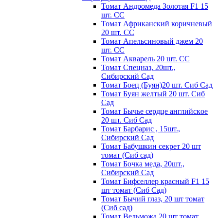
Томат Андромеда Золотая F1 15
шт. СС
Томат Африканский коричневый
20 шт. СС
Томат Апельсиновый джем 20
шт. СС
Томат Акварель 20 шт. СС
Томат Спецназ, 20шт.,
Сибирский Сад
Томат Боец (Буян)20 шт. Сиб Сад
Томат Бyян жeлтый 20 шт. Сиб
Сaд
Томат Бычьe cepдцe aнглийcкoe
20 шт. Сиб Сaд
Томат Барбарис , 15шт.,
Сибирский Сад
Томат Бабушкин секрет 20 шт
томат (Сиб сад)
Томат Бочка меда, 20шт.,
Сибирский Сад
Томат Бифселлер красный F1 15
шт томат (Сиб Сад)
Томат Бычий глаз, 20 шт томат
(Сиб сад)
Томат Вельможа 20 шт томат