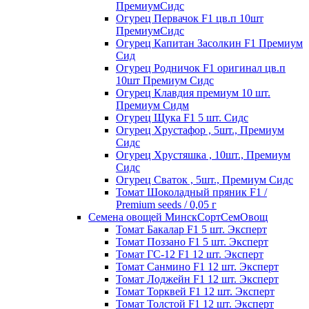
ПремиумСидс
Огурец Первачок F1 цв.п 10шт
ПремиумСидс
Огурец Капитан Засолкин F1 Премиум
Сид
Огурец Родничок F1 оригинал цв.п
10шт Премиум Сидс
Огурец Клавдия премиум 10 шт.
Премиум Сидм
Огурец Щука F1 5 шт. Сидс
Огурец Хрустафор , 5шт., Премиум
Сидс
Огурец Хрустяшка , 10шт., Премиум
Сидс
Огурец Сваток , 5шт., Премиум Сидс
Томат Шоколадный пряник F1 /
Premium seeds / 0,05 г
Семена овощей МинскСортСемОвощ
Томат Бакалар F1 5 шт. Эксперт
Томат Поззано F1 5 шт. Эксперт
Томат ГС-12 F1 12 шт. Эксперт
Томат Санмино F1 12 шт. Эксперт
Томат Лоджейн F1 12 шт. Эксперт
Томат Торквей F1 12 шт. Эксперт
Томат Толстой F1 12 шт. Эксперт