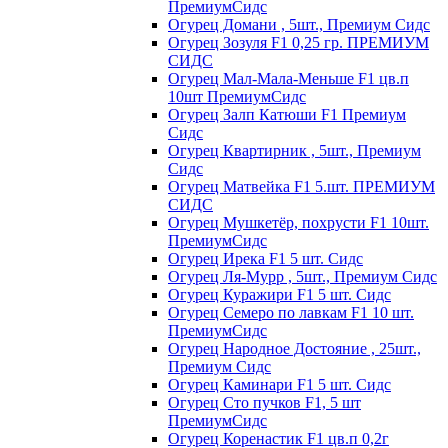
ПремиумСидс
Огурец Домани , 5шт., Премиум Сидс
Огурец Зозуля F1 0,25 гр. ПРЕМИУМ
СИДС
Огурец Мал-Мала-Меньше F1 цв.п
10шт ПремиумСидс
Огурец Залп Катюши F1 Премиум
Сидс
Огурец Квартирник , 5шт., Премиум
Сидс
Огурец Матвейка F1 5.шт. ПРЕМИУМ
СИДС
Огурец Мушкетёр, похрусти F1 10шт.
ПремиумСидс
Огурец Ирека F1 5 шт. Сидс
Огурец Ля-Мурр , 5шт., Премиум Сидс
Огурец Куражири F1 5 шт. Сидс
Огурец Семеро по лавкам F1 10 шт.
ПремиумСидс
Огурец Народное Достояние , 25шт.,
Премиум Сидс
Огурец Каминари F1 5 шт. Сидс
Огурец Сто пучков F1, 5 шт
ПремиумСидс
Огурец Коренастик F1 цв.п 0,2г