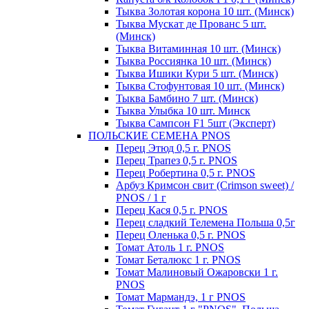
Тыква Золотая корона 10 шт. (Минск)
Тыква Мускат де Прованс 5 шт.
(Минск)
Тыква Витаминная 10 шт. (Минск)
Тыква Россиянка 10 шт. (Минск)
Тыква Ишики Кури 5 шт. (Минск)
Тыква Стофунтовая 10 шт. (Минск)
Тыква Бамбино 7 шт. (Минск)
Тыква Улыбка 10 шт. Минск
Тыква Сампсон F1 5шт (Эксперт)
ПОЛЬСКИЕ СЕМЕНА PNOS
Перец Этюд 0,5 г. PNOS
Перец Трапез 0,5 г. PNOS
Перец Робертина 0,5 г. PNOS
Арбуз Кримсон свит (Crimson sweet) /
PNOS / 1 г
Перец Кася 0,5 г. PNOS
Перец сладкий Телемена Польша 0,5г
Перец Оленька 0,5 г. PNOS
Томат Атоль 1 г. PNOS
Томат Беталюкс 1 г. PNOS
Томат Малиновый Ожаровски 1 г.
PNOS
Томат Мармандэ, 1 г PNOS