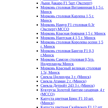
Дыня Дакаро F1 5шт (Эксперт)
Морковь столовая Витаминная 6 1,5 г.
Минск
Морковь столовая Карлена 1,5 г.
Минск
Морковь Намур F1 столовая 0.3г
(Эксперт) МССО
Морковь Красная боярыня 1,5 г. Минск
Морковь Нантская 4 1,5 г. Минск
Морковь столовая Королева осени 1,5
г. Минск
Морковь столовая Бангор F1 0,3
г.Минск
Морковь Самсон столовая 0,5гр.
Нидерланды Минск
Морковь Красный великан столовая
1.5г, Минск
Свекла Цилиндра 3 г. (Минск)
Свекла Атаман 2 г. (Минск)
Свекла Детройт 243 3 г. (Минск)
Кукуруза Золотой бантам сахарная, 4 г
(МССО)
Капуста цветная Брюс F1 10 шт.
(Минск)
Капуста цветная Скайвокер F1 12 шт.