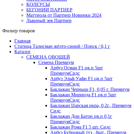
КОЛЕУСЫ
БЕГОНИИ ПАРТНЕР
Маттиола от Партнер Новинки 2024
Львиный зев Партнер
Фильтр товаров
Главная
Статица Талисман жёлто-синий / Поиск / 0,1 г
Каталог
СЕМЕНА ОВОЩЕЙ
Семена Премиум
Арбуз Осман F1 цв.п 5шт
ПремиумСидс
Арбуз Эльф Уафи F1 цв.п 5шт
ПремиумСидс
Баклажан Черныш F1, 0,05 г. Премиум
Баклажан Миринда F1 цв.п 5шт
ПремиумСидс
Баклажан Царская икра, 0,2г., Премиум
Сидс
Баклажан Дон Батон цв.п 0,1г
ПремиумСидс
Баклажан Рома F1 5 шт. Сидс
Арбуз Бубновый туз , 8шт., Премиум