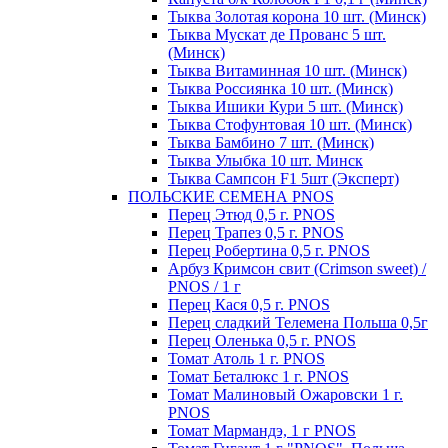
Тыква Золотая корона 10 шт. (Минск)
Тыква Мускат де Прованс 5 шт.
(Минск)
Тыква Витаминная 10 шт. (Минск)
Тыква Россиянка 10 шт. (Минск)
Тыква Ишики Кури 5 шт. (Минск)
Тыква Стофунтовая 10 шт. (Минск)
Тыква Бамбино 7 шт. (Минск)
Тыква Улыбка 10 шт. Минск
Тыква Сампсон F1 5шт (Эксперт)
ПОЛЬСКИЕ СЕМЕНА PNOS
Перец Этюд 0,5 г. PNOS
Перец Трапез 0,5 г. PNOS
Перец Робертина 0,5 г. PNOS
Арбуз Кримсон свит (Crimson sweet) /
PNOS / 1 г
Перец Кася 0,5 г. PNOS
Перец сладкий Телемена Польша 0,5г
Перец Оленька 0,5 г. PNOS
Томат Атоль 1 г. PNOS
Томат Беталюкс 1 г. PNOS
Томат Малиновый Ожаровски 1 г.
PNOS
Томат Мармандэ, 1 г PNOS