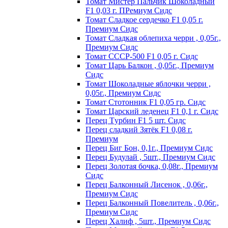
Томат Мистер Пальчик Шоколадный
F1 0,03 г. ПРемиум Сидс
Томат Сладкое сердечко F1 0,05 г.
Премиум Сидс
Томат Сладкая облепиха черри , 0,05г.,
Премиум Сидс
Томат СССР-500 F1 0,05 г. Сидс
Томат Царь Балкон , 0,05г., Премиум
Сидс
Томат Шоколадные яблочки черри ,
0,05г., Премиум Сидс
Томат Стотонник F1 0,05 гр. Сидс
Томат Царский леденец F1 0,1 г. Сидс
Перец Tурбин F1 5 шт. Сидс
Перец сладкий Зятёк F1 0,08 г.
Премиум
Перец Биг Бон, 0,1г., Премиум Сидс
Перец Будулай , 5шт., Премиум Сидс
Перец Золотая бочка, 0,08г., Премиум
Сидс
Перец Балконный Лисенок , 0,06г.,
Премиум Сидс
Перец Балконный Повелитель , 0,06г.,
Премиум Сидс
Перец Халиф , 5шт., Премиум Сидс