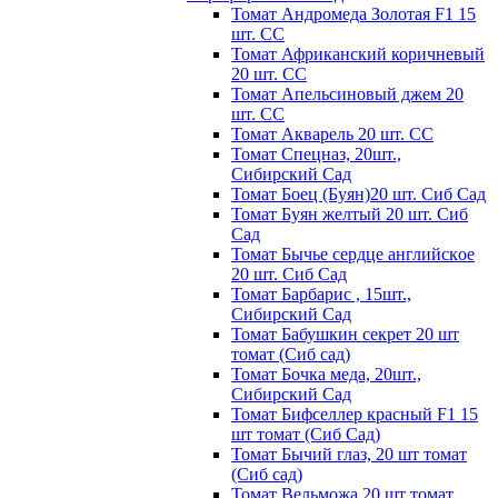
Томат Андромеда Золотая F1 15
шт. СС
Томат Африканский коричневый
20 шт. СС
Томат Апельсиновый джем 20
шт. СС
Томат Акварель 20 шт. СС
Томат Спецназ, 20шт.,
Сибирский Сад
Томат Боец (Буян)20 шт. Сиб Сад
Томат Бyян жeлтый 20 шт. Сиб
Сaд
Томат Бычьe cepдцe aнглийcкoe
20 шт. Сиб Сaд
Томат Барбарис , 15шт.,
Сибирский Сад
Томат Бабушкин секрет 20 шт
томат (Сиб сад)
Томат Бочка меда, 20шт.,
Сибирский Сад
Томат Бифселлер красный F1 15
шт томат (Сиб Сад)
Томат Бычий глаз, 20 шт томат
(Сиб сад)
Томат Вельможа 20 шт томат