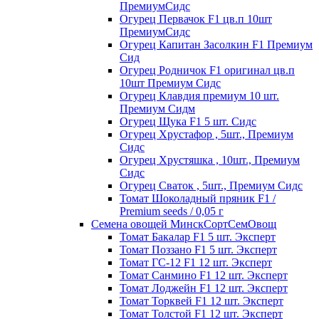
ПремиумСидс
Огурец Первачок F1 цв.п 10шт
ПремиумСидс
Огурец Капитан Засолкин F1 Премиум
Сид
Огурец Родничок F1 оригинал цв.п
10шт Премиум Сидс
Огурец Клавдия премиум 10 шт.
Премиум Сидм
Огурец Щука F1 5 шт. Сидс
Огурец Хрустафор , 5шт., Премиум
Сидс
Огурец Хрустяшка , 10шт., Премиум
Сидс
Огурец Сваток , 5шт., Премиум Сидс
Томат Шоколадный пряник F1 /
Premium seeds / 0,05 г
Семена овощей МинскСортСемОвощ
Томат Бакалар F1 5 шт. Эксперт
Томат Поззано F1 5 шт. Эксперт
Томат ГС-12 F1 12 шт. Эксперт
Томат Санмино F1 12 шт. Эксперт
Томат Лоджейн F1 12 шт. Эксперт
Томат Торквей F1 12 шт. Эксперт
Томат Толстой F1 12 шт. Эксперт