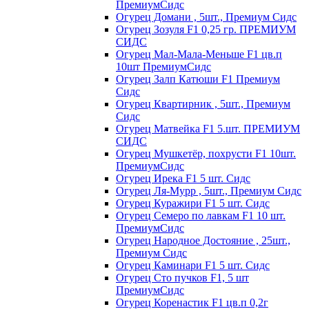
ПремиумСидс
Огурец Домани , 5шт., Премиум Сидс
Огурец Зозуля F1 0,25 гр. ПРЕМИУМ
СИДС
Огурец Мал-Мала-Меньше F1 цв.п
10шт ПремиумСидс
Огурец Залп Катюши F1 Премиум
Сидс
Огурец Квартирник , 5шт., Премиум
Сидс
Огурец Матвейка F1 5.шт. ПРЕМИУМ
СИДС
Огурец Мушкетёр, похрусти F1 10шт.
ПремиумСидс
Огурец Ирека F1 5 шт. Сидс
Огурец Ля-Мурр , 5шт., Премиум Сидс
Огурец Куражири F1 5 шт. Сидс
Огурец Семеро по лавкам F1 10 шт.
ПремиумСидс
Огурец Народное Достояние , 25шт.,
Премиум Сидс
Огурец Каминари F1 5 шт. Сидс
Огурец Сто пучков F1, 5 шт
ПремиумСидс
Огурец Коренастик F1 цв.п 0,2г