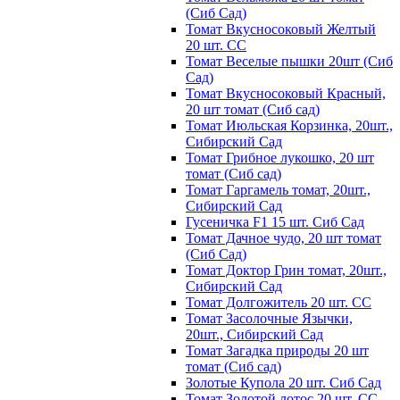
(Сиб Сад)
Томат Вкусносоковый Желтый
20 шт. СС
Томат Веселые пышки 20шт (Сиб
Сад)
Томат Вкусносоковый Красный,
20 шт томат (Сиб сад)
Томат Июльская Корзинка, 20шт.,
Сибирский Сад
Томат Грибное лукошко, 20 шт
томат (Сиб сад)
Томат Гаргамель томат, 20шт.,
Сибирский Сад
Гусеничка F1 15 шт. Сиб Сад
Томат Дачное чудо, 20 шт томат
(Сиб Сад)
Томат Доктор Грин томат, 20шт.,
Сибирский Сад
Томат Долгожитель 20 шт. СС
Томат Засолочные Язычки,
20шт., Сибирский Сад
Томат Загадка природы 20 шт
томат (Сиб сад)
Золотые Купола 20 шт. Сиб Сад
Томат Золотой лотос 20 шт. СС