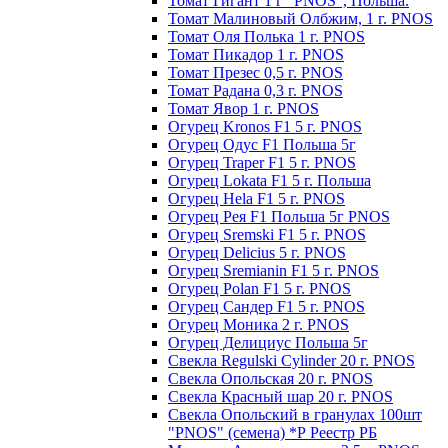
Томат Гигант 1 г "PNOS", Польша.
Томат Малиновый Олбжим, 1 г. PNOS
Томат Оля Полька 1 г. PNOS
Томат Пикадор 1 г. PNOS
Томат Презес 0,5 г. PNOS
Toмaт Рaдaнa 0,3 г. PNOS
Томат Явор 1 г. PNOS
Огурец Kronos F1 5 г. PNOS
Огурец Одус F1 Польша 5г
Огурец Traper F1 5 г. PNOS
Огурец Lokata F1 5 г. Польша
Огурец Hela F1 5 г. PNOS
Огурец Рея F1 Польша 5г PNOS
Огурец Sremski F1 5 г. PNOS
Огурец Delicius 5 г. PNOS
Огурец Sremianin F1 5 г. PNOS
Огурец Polan F1 5 г. PNOS
Огурец Сандер F1 5 г. PNOS
Огурец Моника 2 г. PNOS
Огурец Делициус Польша 5г
Свекла Regulski Cylinder 20 г. PNOS
Свекла Опольская 20 г. PNOS
Свекла Красный шар 20 г. PNOS
Свекла Опольский в гранулах 100шт
"PNOS" (семена) *Р Реестр РБ