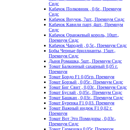
Сидс
Кабачок Полковник , 0,6г., Премиум
Сидс
Кабачок Внучок, 7шт., Премиум Сидс
Кабачок Кавили парт, 4шт., Премиум
Сидс
Кабачок Оранжевый король, 10шт.,
Премиум Сидс
Кабачок Чародей , 0,5г., Премиум Сидс
Бобы Черные бриллианты, 15шт.,
Премиум Сидс
Дыня Ромашка, 5шт., Премиум Сидс
Томат Бaлкoнный caxapный 0,05 г.
Пpeмиyм
Томат Бордо F1 0,05гр. Премиум
Томат Борзый , 0,05г., Премиум Сидс
Томат Биг Свит , 0,03г., Премиум Сидс
Томат Буслай , 0,05г., Премиум Сидс
Томат Башкан , 0,03г., Премиум Сидс
Томат Буренка F1 0,03. Премиум
Томат Baжный индюк F1 0,02 г.
Пpeмиyм
Томат Вот Это Помидоры , 0,03г.,
Премиум Сидс
Томат Гармошка 0,05г. Премиум