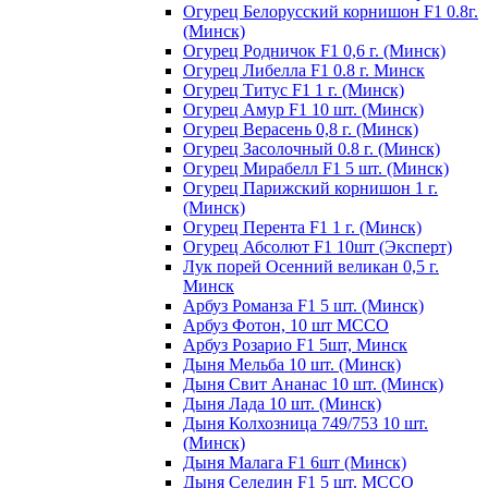
Огурец Белорусский корнишон F1 0.8г.
(Минск)
Огурец Родничок F1 0,6 г. (Минск)
Огурец Либелла F1 0.8 г. Минск
Огурец Титус F1 1 г. (Минск)
Огурец Амур F1 10 шт. (Минск)
Огурец Верасень 0,8 г. (Минск)
Огурец Засолочный 0.8 г. (Минск)
Огурец Мирабелл F1 5 шт. (Минск)
Огурец Парижский корнишон 1 г.
(Минск)
Огурец Перента F1 1 г. (Минск)
Огурец Абсолют F1 10шт (Эксперт)
Лук порей Осенний великан 0,5 г.
Минск
Арбуз Романза F1 5 шт. (Минск)
Арбуз Фотон, 10 шт МССО
Арбуз Розарио F1 5шт, Минск
Дыня Мельба 10 шт. (Минск)
Дыня Свит Ананас 10 шт. (Минск)
Дыня Лада 10 шт. (Минск)
Дыня Колхозница 749/753 10 шт.
(Минск)
Дыня Малага F1 6шт (Минск)
Дыня Селедин F1 5 шт. МССО