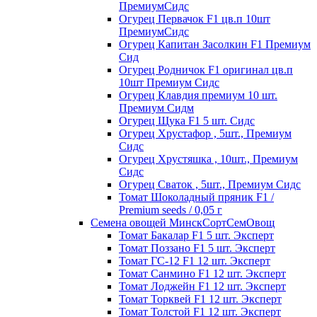
ПремиумСидс
Огурец Первачок F1 цв.п 10шт
ПремиумСидс
Огурец Капитан Засолкин F1 Премиум
Сид
Огурец Родничок F1 оригинал цв.п
10шт Премиум Сидс
Огурец Клавдия премиум 10 шт.
Премиум Сидм
Огурец Щука F1 5 шт. Сидс
Огурец Хрустафор , 5шт., Премиум
Сидс
Огурец Хрустяшка , 10шт., Премиум
Сидс
Огурец Сваток , 5шт., Премиум Сидс
Томат Шоколадный пряник F1 /
Premium seeds / 0,05 г
Семена овощей МинскСортСемОвощ
Томат Бакалар F1 5 шт. Эксперт
Томат Поззано F1 5 шт. Эксперт
Томат ГС-12 F1 12 шт. Эксперт
Томат Санмино F1 12 шт. Эксперт
Томат Лоджейн F1 12 шт. Эксперт
Томат Торквей F1 12 шт. Эксперт
Томат Толстой F1 12 шт. Эксперт