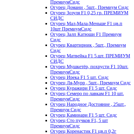
ПремиумСидс
Огурец Домани , 5шт., Премиум Сидс
Огурец Зозуля F1 0,25 гр. ПРЕМИУМ
СИДС
Огурец Мал-Мала-Меньше F1 цв.п
10шт ПремиумСидс
Огурец Залп Катюши F1 Премиум
Сидс
Огурец Квартирник , 5шт., Премиум
Сидс
Огурец Матвейка F1 5.шт. ПРЕМИУМ
СИДС
Огурец Мушкетёр, похрусти F1 10шт.
ПремиумСидс
Огурец Ирека F1 5 шт. Сидс
Огурец Ля-Мурр , 5шт., Премиум Сидс
Огурец Куражири F1 5 шт. Сидс
Огурец Семеро по лавкам F1 10 шт.
ПремиумСидс
Огурец Народное Достояние , 25шт.,
Премиум Сидс
Огурец Каминари F1 5 шт. Сидс
Огурец Сто пучков F1, 5 шт
ПремиумСидс
Огурец Коренастик F1 цв.п 0,2г