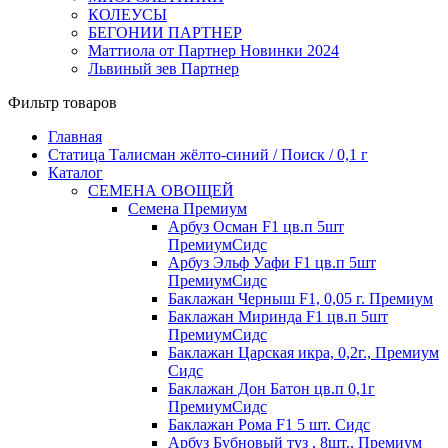
КОЛЕУСЫ
БЕГОНИИ ПАРТНЕР
Маттиола от Партнер Новинки 2024
Львиный зев Партнер
Фильтр товаров
Главная
Статица Талисман жёлто-синий / Поиск / 0,1 г
Каталог
СЕМЕНА ОВОЩЕЙ
Семена Премиум
Арбуз Осман F1 цв.п 5шт
ПремиумСидс
Арбуз Эльф Уафи F1 цв.п 5шт
ПремиумСидс
Баклажан Черныш F1, 0,05 г. Премиум
Баклажан Миринда F1 цв.п 5шт
ПремиумСидс
Баклажан Царская икра, 0,2г., Премиум
Сидс
Баклажан Дон Батон цв.п 0,1г
ПремиумСидс
Баклажан Рома F1 5 шт. Сидс
Арбуз Бубновый туз , 8шт., Премиум