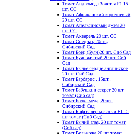
Томат Андромеда Золотая F1 15
шт. СС
Томат Африканский коричневый
20 шт. СС
Томат Апельсиновый джем 20
шт. СС
Томат Акварель 20 шт. СС
Томат Спецназ, 20шт.,
Сибирский Сад
Томат Боец (Буян)20 шт. Сиб Сад
Томат Бyян жeлтый 20 шт. Сиб
Сaд
Томат Бычьe cepдцe aнглийcкoe
20 шт. Сиб Сaд
Томат Барбарис , 15шт.,
Сибирский Сад
Томат Бабушкин секрет 20 шт
томат (Сиб сад)
Томат Бочка меда, 20шт.,
Сибирский Сад
Томат Бифселлер красный F1 15
шт томат (Сиб Сад)
Томат Бычий глаз, 20 шт томат
(Сиб сад)
Томат Вельможа 20 шт томат