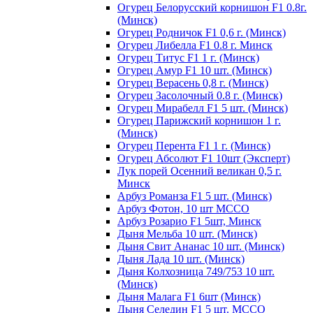
Огурец Белорусский корнишон F1 0.8г.
(Минск)
Огурец Родничок F1 0,6 г. (Минск)
Огурец Либелла F1 0.8 г. Минск
Огурец Титус F1 1 г. (Минск)
Огурец Амур F1 10 шт. (Минск)
Огурец Верасень 0,8 г. (Минск)
Огурец Засолочный 0.8 г. (Минск)
Огурец Мирабелл F1 5 шт. (Минск)
Огурец Парижский корнишон 1 г.
(Минск)
Огурец Перента F1 1 г. (Минск)
Огурец Абсолют F1 10шт (Эксперт)
Лук порей Осенний великан 0,5 г.
Минск
Арбуз Романза F1 5 шт. (Минск)
Арбуз Фотон, 10 шт МССО
Арбуз Розарио F1 5шт, Минск
Дыня Мельба 10 шт. (Минск)
Дыня Свит Ананас 10 шт. (Минск)
Дыня Лада 10 шт. (Минск)
Дыня Колхозница 749/753 10 шт.
(Минск)
Дыня Малага F1 6шт (Минск)
Дыня Селедин F1 5 шт. МССО