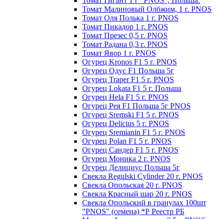
Томат Гигант 1 г "PNOS", Польша.
Томат Малиновый Олбжим, 1 г. PNOS
Томат Оля Полька 1 г. PNOS
Томат Пикадор 1 г. PNOS
Томат Презес 0,5 г. PNOS
Toмaт Рaдaнa 0,3 г. PNOS
Томат Явор 1 г. PNOS
Огурец Kronos F1 5 г. PNOS
Огурец Одус F1 Польша 5г
Огурец Traper F1 5 г. PNOS
Огурец Lokata F1 5 г. Польша
Огурец Hela F1 5 г. PNOS
Огурец Рея F1 Польша 5г PNOS
Огурец Sremski F1 5 г. PNOS
Огурец Delicius 5 г. PNOS
Огурец Sremianin F1 5 г. PNOS
Огурец Polan F1 5 г. PNOS
Огурец Сандер F1 5 г. PNOS
Огурец Моника 2 г. PNOS
Огурец Делициус Польша 5г
Свекла Regulski Cylinder 20 г. PNOS
Свекла Опольская 20 г. PNOS
Свекла Красный шар 20 г. PNOS
Свекла Опольский в гранулах 100шт
"PNOS" (семена) *Р Реестр РБ