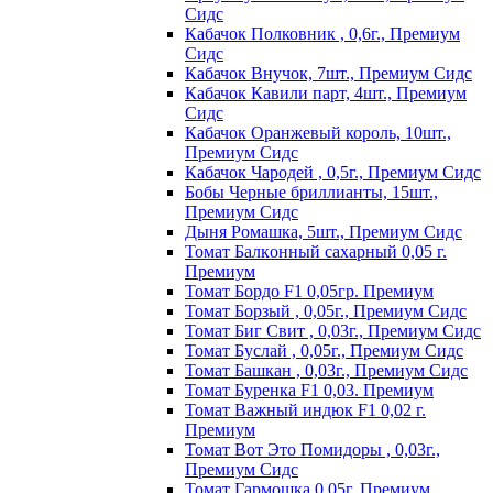
Сидс
Кабачок Полковник , 0,6г., Премиум
Сидс
Кабачок Внучок, 7шт., Премиум Сидс
Кабачок Кавили парт, 4шт., Премиум
Сидс
Кабачок Оранжевый король, 10шт.,
Премиум Сидс
Кабачок Чародей , 0,5г., Премиум Сидс
Бобы Черные бриллианты, 15шт.,
Премиум Сидс
Дыня Ромашка, 5шт., Премиум Сидс
Томат Бaлкoнный caxapный 0,05 г.
Пpeмиyм
Томат Бордо F1 0,05гр. Премиум
Томат Борзый , 0,05г., Премиум Сидс
Томат Биг Свит , 0,03г., Премиум Сидс
Томат Буслай , 0,05г., Премиум Сидс
Томат Башкан , 0,03г., Премиум Сидс
Томат Буренка F1 0,03. Премиум
Томат Baжный индюк F1 0,02 г.
Пpeмиyм
Томат Вот Это Помидоры , 0,03г.,
Премиум Сидс
Томат Гармошка 0,05г. Премиум