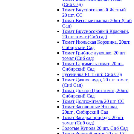
(Сиб Сад)
Томат Вкусносоковый Желтый
20 шт. СС
Томат Веселые пышки 20шт (Сиб
Сад)
Томат Вкусносоковый Красный,
20 шт томат (Сиб сад)
Томат Июльская Корзинка, 20шт.,
Сибирский Сад
Томат Грибное лукошко, 20 шт
томат (Сиб сад)
Томат Гаргамель томат, 20шт.,
Сибирский Сад
Гусеничка F1 15 шт. Сиб Сад
Томат Дачное чудо, 20 шт томат
(Сиб Сад)
Томат Доктор Грин томат, 20шт.,
Сибирский Сад
Томат Долгожитель 20 шт. СС
Томат Засолочные Язычки,
20шт., Сибирский Сад
Томат Загадка природы 20 шт
томат (Сиб сад)
Золотые Купола 20 шт. Сиб Сад
Томат Золотой лотос 20 шт. СС