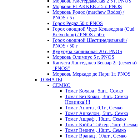
Морковь Амстердамская 2 5 г. PNOS
Морковь FLAKKEE 2 5 г. PNOS
Морковь Родос (marchew Rodos) /
PNOS / 5 г
Горох Pegaz 50 г. PNOS
Горох овощной Чудо Кельведона (Cud
Kelvedonu) / PNOS / 50 г
Горох овощной Шестинедельный /
PNOS / 50 г
Кукуруза карликовая 20 г. PNOS
Морковь Олимпус 5 г. PNOS
Капуста Лангедакер Беваар 2г (семена)
"PNOS"
Морковь Меркадо де Пари 1г. PNOS
ТОМАТЫ
СЕМКО
Томат Кохава , 5шт., Семко
Томат Без Кожи , 3шт., Семко
Новинка!!!!
Томат Анюта , 0,1г., Семко
Томат Ашкелон , 5шт., Семко
Томат Ашраф , 10шт., Семко
Томат Бэйби Тайгер , 5шт., Семко
Томат Вериге , 10шт., Семко
Томат Вранац , 10шт., Семко