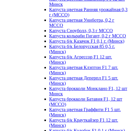
Минск
Капуста цветная Ранняя урожайная 0,3
г (МССО)
Капуста цветная Униботра, 0,2 г
МССО
Капуста Сноуболл, 0,3 г МССО
Капуста кольраби Гигант, 0,2 г МССО
Капуста б/к Казачок F1 0,1 г. (Минск)
Капуста б/к Белорусская 85 0,5 г.
(Минск)
Капуста б/к Агрессор F1 12 шт.
(Минск)
Капуста цветная Клэптон F1 7 шт.
(Минск)
Капуста цветная Деперпл F1 5 шт.
(Минск)
Капуста брокколи Монклано F1, 12 шт
Минск
Капуста брокколи Батавия F1, 12 шт
(МССО)
Капуста цветная Граффити F1 5 шт.
(Минск)
Капуста б/к Крауткайзер F1 12 шт.
(Минск)
Капуста б/к Колобок F1 0,1 г (Минск)