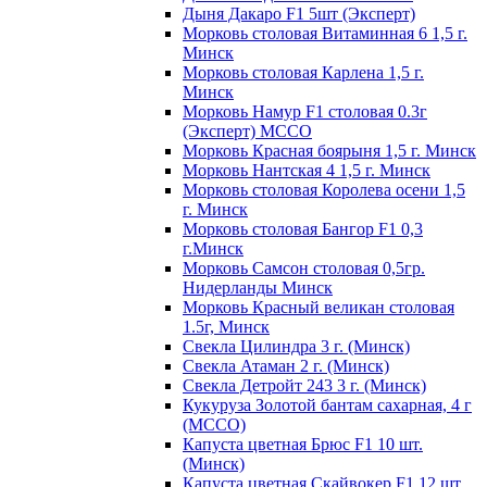
Дыня Дакаро F1 5шт (Эксперт)
Морковь столовая Витаминная 6 1,5 г.
Минск
Морковь столовая Карлена 1,5 г.
Минск
Морковь Намур F1 столовая 0.3г
(Эксперт) МССО
Морковь Красная боярыня 1,5 г. Минск
Морковь Нантская 4 1,5 г. Минск
Морковь столовая Королева осени 1,5
г. Минск
Морковь столовая Бангор F1 0,3
г.Минск
Морковь Самсон столовая 0,5гр.
Нидерланды Минск
Морковь Красный великан столовая
1.5г, Минск
Свекла Цилиндра 3 г. (Минск)
Свекла Атаман 2 г. (Минск)
Свекла Детройт 243 3 г. (Минск)
Кукуруза Золотой бантам сахарная, 4 г
(МССО)
Капуста цветная Брюс F1 10 шт.
(Минск)
Капуста цветная Скайвокер F1 12 шт.