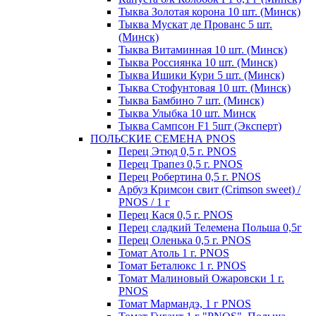
Тыква Золотая корона 10 шт. (Минск)
Тыква Мускат де Прованс 5 шт.
(Минск)
Тыква Витаминная 10 шт. (Минск)
Тыква Россиянка 10 шт. (Минск)
Тыква Ишики Кури 5 шт. (Минск)
Тыква Стофунтовая 10 шт. (Минск)
Тыква Бамбино 7 шт. (Минск)
Тыква Улыбка 10 шт. Минск
Тыква Сампсон F1 5шт (Эксперт)
ПОЛЬСКИЕ СЕМЕНА PNOS
Перец Этюд 0,5 г. PNOS
Перец Трапез 0,5 г. PNOS
Перец Робертина 0,5 г. PNOS
Арбуз Кримсон свит (Crimson sweet) /
PNOS / 1 г
Перец Кася 0,5 г. PNOS
Перец сладкий Телемена Польша 0,5г
Перец Оленька 0,5 г. PNOS
Томат Атоль 1 г. PNOS
Томат Беталюкс 1 г. PNOS
Томат Малиновый Ожаровски 1 г.
PNOS
Томат Мармандэ, 1 г PNOS