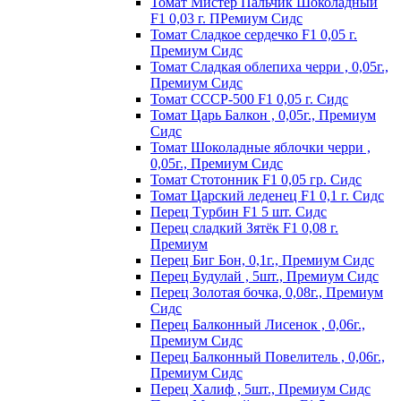
Томат Мистер Пальчик Шоколадный
F1 0,03 г. ПРемиум Сидс
Томат Сладкое сердечко F1 0,05 г.
Премиум Сидс
Томат Сладкая облепиха черри , 0,05г.,
Премиум Сидс
Томат СССР-500 F1 0,05 г. Сидс
Томат Царь Балкон , 0,05г., Премиум
Сидс
Томат Шоколадные яблочки черри ,
0,05г., Премиум Сидс
Томат Стотонник F1 0,05 гр. Сидс
Томат Царский леденец F1 0,1 г. Сидс
Перец Tурбин F1 5 шт. Сидс
Перец сладкий Зятёк F1 0,08 г.
Премиум
Перец Биг Бон, 0,1г., Премиум Сидс
Перец Будулай , 5шт., Премиум Сидс
Перец Золотая бочка, 0,08г., Премиум
Сидс
Перец Балконный Лисенок , 0,06г.,
Премиум Сидс
Перец Балконный Повелитель , 0,06г.,
Премиум Сидс
Перец Халиф , 5шт., Премиум Сидс