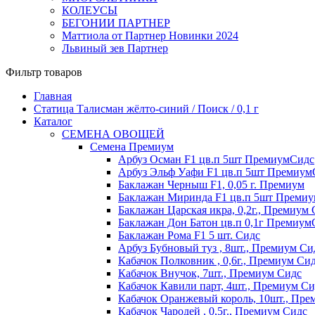
КОЛЕУСЫ
БЕГОНИИ ПАРТНЕР
Маттиола от Партнер Новинки 2024
Львиный зев Партнер
Фильтр товаров
Главная
Статица Талисман жёлто-синий / Поиск / 0,1 г
Каталог
СЕМЕНА ОВОЩЕЙ
Семена Премиум
Арбуз Осман F1 цв.п 5шт ПремиумСидс
Арбуз Эльф Уафи F1 цв.п 5шт Премиум
Баклажан Черныш F1, 0,05 г. Премиум
Баклажан Миринда F1 цв.п 5шт Преми
Баклажан Царская икра, 0,2г., Премиум
Баклажан Дон Батон цв.п 0,1г Премиум
Баклажан Рома F1 5 шт. Сидс
Арбуз Бубновый туз , 8шт., Премиум Си
Кабачок Полковник , 0,6г., Премиум Си
Кабачок Внучок, 7шт., Премиум Сидс
Кабачок Кавили парт, 4шт., Премиум Си
Кабачок Оранжевый король, 10шт., Пре
Кабачок Чародей , 0,5г., Премиум Сидс