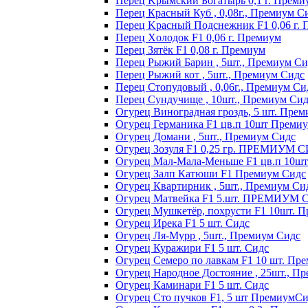
Пepeц Kpымcкий Бoгaтыpь 0,1 г. Пpeми
Перец Красный Куб , 0,08г., Премиум С
Пepeц Kpacный Пoдcнeжник F1 0,06 г.
Пepeц Хoлoдoк F1 0,06 г. Пpeмиyм
Пepeц Зятёк F1 0,08 г. Пpeмиyм
Перец Рыжий Барин , 5шт., Премиум Си
Перец Рыжий кот , 5шт., Премиум Сидс
Перец Стопудовый , 0,06г., Премиум Си
Перец Сундучище , 10шт., Премиум Си
Огурец Виноградная гроздь, 5 шт. Пре
Огурец Германика F1 цв.п 10шт Преми
Огурец Домани , 5шт., Премиум Сидс
Огурец Зозуля F1 0,25 гр. ПРЕМИУМ 
Огурец Мал-Мала-Меньше F1 цв.п 10ш
Огурец Залп Катюши F1 Премиум Сидс
Огурец Квартирник , 5шт., Премиум Си
Огурец Матвейка F1 5.шт. ПРЕМИУМ
Огурец Мушкетёр, похрусти F1 10шт. 
Огурец Ирека F1 5 шт. Сидс
Огурец Ля-Мурр , 5шт., Премиум Сидс
Огурец Куражири F1 5 шт. Сидс
Огурец Семеро по лавкам F1 10 шт. Пр
Огурец Народное Достояние , 25шт., П
Огурец Каминари F1 5 шт. Сидс
Огурец Сто пучков F1, 5 шт ПремиумС