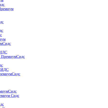
yм
идс
 Пpeмиyм
дс
дс
дс
миум
умСидс
СИДС
т ПремиумСидс
дс
 СИДС
ПремиумСидс
емиумСидс
ремиум Сидс
идс