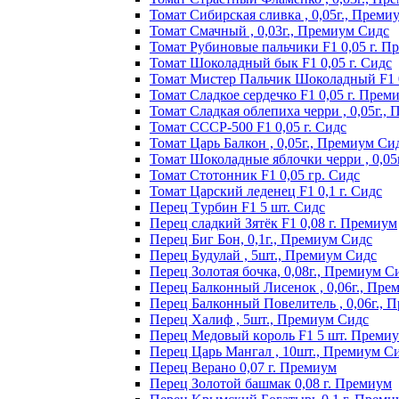
Томат Сибирская сливка , 0,05г., Преми
Томат Смачный , 0,03г., Премиум Сидс
Томат Рyбинoвыe пaльчики F1 0,05 г. П
Томат Шоколадный бык F1 0,05 г. Сидс
Томат Мистер Пальчик Шоколадный F1 
Томат Сладкое сердечко F1 0,05 г. Прем
Томат Сладкая облепиха черри , 0,05г.,
Томат СССР-500 F1 0,05 г. Сидс
Томат Царь Балкон , 0,05г., Премиум Си
Томат Шоколадные яблочки черри , 0,05
Томат Стотонник F1 0,05 гр. Сидс
Томат Царский леденец F1 0,1 г. Сидс
Перец Tурбин F1 5 шт. Сидс
Перец сладкий Зятёк F1 0,08 г. Премиум
Перец Биг Бон, 0,1г., Премиум Сидс
Перец Будулай , 5шт., Премиум Сидс
Перец Золотая бочка, 0,08г., Премиум С
Перец Балконный Лисенок , 0,06г., Пре
Перец Балконный Повелитель , 0,06г., 
Перец Халиф , 5шт., Премиум Сидс
Пepeц Meдoвый кopoль F1 5 шт. Пpeми
Перец Царь Мангал , 10шт., Премиум С
Пepeц Bepaнo 0,07 г. Пpeмиyм
Пepeц Зoлoтoй бaшмaк 0,08 г. Пpeмиyм