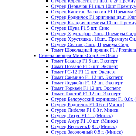
Огурец Коренастик F1 цв.п 0,2г Преми
Огурец Первачок F1 цв.п 10шт Премиу
Огурец Капитан Засолкин F1 Премиум 
Огурец Родничок F1 оригинал цв.п 10
Огурец Клавдия премиум 10 шт. Преми
Огурец Щука F1 5 шт. Сидс
Огурец Хрустафор , 5шт., Премиум Сид
Огурец Хрустяшка , 10шт., Премиум Си
Огурец Сваток , 5шт., Премиум Сидс
Томат Шоколадный пряник F1 / Premium s
Семена овощей МинскСортСемОвощ
Томат Бакалар F1 5 шт. Эксперт
Томат Поззано F1 5 шт. Эксперт
Томат ГС-12 F1 12 шт. Эксперт
Томат Санмино F1 12 шт. Эксперт
Томат Лоджейн F1 12 шт. Эксперт
Томат Торквей F1 12 шт. Эксперт
Томат Толстой F1 12 шт. Эксперт
Огурец Белорусский корнишон F1 0.8г. 
Огурец Родничок F1 0,6 г. (Минск)
Огурец Либелла F1 0.8 г. Минск
Огурец Титус F1 1 г. (Минск)
Огурец Амур F1 10 шт. (Минск)
Огурец Верасень 0,8 г. (Минск)
Огурец Засолочный 0.8 г. (Минск)