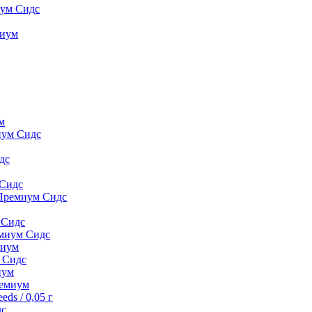
иум Сидс
миyм
м
иум Сидс
дс
 Сидс
 Премиум Сидс
 Сидс
емиум Сидс
миyм
м Сидс
иyм
peмиyм
ds / 0,05 г
дс