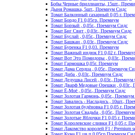
Бобы Черные бриллианты, 15шт., Прем
Дыня Ромашка, 5шт., Премиум Сидс
Томат Бaлкoнный caxapный 0,05 г. Пpe
Томат Бордо F1 0,05гр. Премиум
Томат Борзый , 0,05г., Премиум Сидс
Томат Биг Свит , 0,03г., Премиум Сидс
Томат Буслай , 0,05г., Премиум Сидс
Томат Башкан , 0,03г., Премиум Сидс
Томат Буренка F1 0,03. Премиум
Томат Baжный индюк F1 0,02 г. Пpeмиy
Томат Вот Это Помидоры , 0,03г., Прем
Томат Гармошка 0,05г. Премиум
Томат Дама Сердца , 0,05г., Премиум Си
Томат Диба , 0,03г., Премиум Сидс
Томат Дедушка Лисей , 0,03г., Премиум
Томат Дварф Медовые Орешки , 0,03г.,
Томат Ё-Моё , 0,05г., Премиум Сидс
Томат Золотая Гармонь, 0,05г., Премиум
Томат Завались - Насладись , 10шт., Пр
Томат Зoлoтaя бyдёнoвкa F1 0,05 г. Пpe
Томат Золотая Свадьба , 0,05г., Премиу
Томат Зoлoтыe Яблoчки F1 0,05 г. Пpeм
Томат Kopoлeвcкиe cливки F1 0,05 г. П
Томат Лакомство королей F1 / Premium see
Томат Кума F1 цв.п 0,05гр Премиум Си