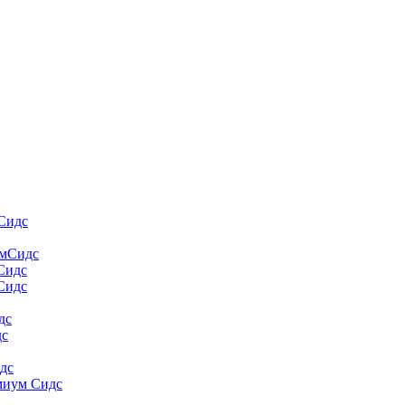
Сидс
умСидс
 Сидс
Сидс
дс
дс
дс
миум Сидс