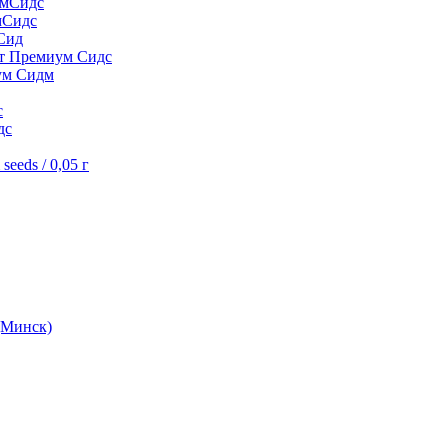
умСидс
мСидс
Сид
шт Премиум Сидс
ум Сидм
с
дс
eeds / 0,05 г
(Минск)