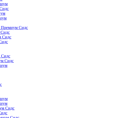
миyм
 Сидс
иyм
миyм
., Премиум Сидс
 Сидс
м Сидс
Сидс
м Сидс
ум Сидс
миyм
с
миyм
миyм
иум Сидс
Сидс
емиум Сидс