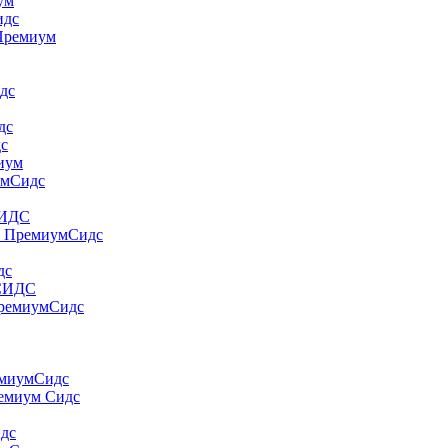
yм
идс
 Пpeмиyм
дс
дс
дс
миум
умСидс
СИДС
т ПремиумСидс
дс
 СИДС
ПремиумСидс
емиумСидс
ремиум Сидс
идс