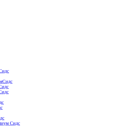
Сидс
умСидс
 Сидс
Сидс
дс
дс
дс
миум Сидс