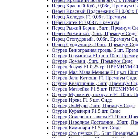
Пepeц Kpымcкий Бoгaтыpь 0,1 г. Пpeми
Перец Красный Куб , 0,08г., Премиум С
Пepeц Kpacный Пoдcнeжник F1 0,06 г.
Пepeц Хoлoдoк F1 0,06 г. Пpeмиyм
Пepeц Зятёк F1 0,08 г. Пpeмиyм
Перец Рыжий Барин , 5шт., Премиум Си
Перец Рыжий кот , 5шт., Премиум Сидс
Перец Стопудовый , 0,06г., Премиум Си
Перец Сундучище , 10шт., Премиум Си
Огурец Виноградная гроздь, 5 шт. Пре
Огурец Германика F1 цв.п 10шт Преми
Огурец Домани , 5шт., Премиум Сидс
Огурец Зозуля F1 0,25 гр. ПРЕМИУМ 
Огурец Мал-Мала-Меньше F1 цв.п 10ш
Огурец Залп Катюши F1 Премиум Сидс
Огурец Квартирник , 5шт., Премиум Си
Огурец Матвейка F1 5.шт. ПРЕМИУМ
Огурец Мушкетёр, похрусти F1 10шт. 
Огурец Ирека F1 5 шт. Сидс
Огурец Ля-Мурр , 5шт., Премиум Сидс
Огурец Куражири F1 5 шт. Сидс
Огурец Семеро по лавкам F1 10 шт. Пр
Огурец Народное Достояние , 25шт., П
Огурец Каминари F1 5 шт. Сидс
Огурец Сто пучков F1, 5 шт ПремиумС