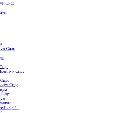
иум Сидс
миyм
м
иум Сидс
дс
 Сидс
 Премиум Сидс
 Сидс
емиум Сидс
миyм
м Сидс
иyм
peмиyм
ds / 0,05 г
дс