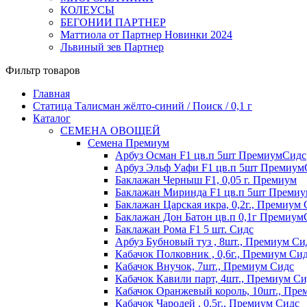
КОЛЕУСЫ
БЕГОНИИ ПАРТНЕР
Маттиола от Партнер Новинки 2024
Львиный зев Партнер
Фильтр товаров
Главная
Статица Талисман жёлто-синий / Поиск / 0,1 г
Каталог
СЕМЕНА ОВОЩЕЙ
Семена Премиум
Арбуз Осман F1 цв.п 5шт ПремиумСидс
Арбуз Эльф Уафи F1 цв.п 5шт Премиум
Баклажан Черныш F1, 0,05 г. Премиум
Баклажан Миринда F1 цв.п 5шт Преми
Баклажан Царская икра, 0,2г., Премиум
Баклажан Дон Батон цв.п 0,1г Премиум
Баклажан Рома F1 5 шт. Сидс
Арбуз Бубновый туз , 8шт., Премиум Си
Кабачок Полковник , 0,6г., Премиум Си
Кабачок Внучок, 7шт., Премиум Сидс
Кабачок Кавили парт, 4шт., Премиум Си
Кабачок Оранжевый король, 10шт., Пре
Кабачок Чародей , 0,5г., Премиум Сидс