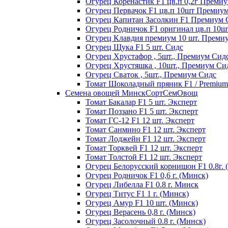
Огурец Коренастик F1 цв.п 0,2г Преми
Огурец Первачок F1 цв.п 10шт Премиу
Огурец Капитан Засолкин F1 Премиум 
Огурец Родничок F1 оригинал цв.п 10
Огурец Клавдия премиум 10 шт. Преми
Огурец Щука F1 5 шт. Сидс
Огурец Хрустафор , 5шт., Премиум Сид
Огурец Хрустяшка , 10шт., Премиум Си
Огурец Сваток , 5шт., Премиум Сидс
Томат Шоколадный пряник F1 / Premium s
Семена овощей МинскСортСемОвощ
Томат Бакалар F1 5 шт. Эксперт
Томат Поззано F1 5 шт. Эксперт
Томат ГС-12 F1 12 шт. Эксперт
Томат Санмино F1 12 шт. Эксперт
Томат Лоджейн F1 12 шт. Эксперт
Томат Торквей F1 12 шт. Эксперт
Томат Толстой F1 12 шт. Эксперт
Огурец Белорусский корнишон F1 0.8г. 
Огурец Родничок F1 0,6 г. (Минск)
Огурец Либелла F1 0.8 г. Минск
Огурец Титус F1 1 г. (Минск)
Огурец Амур F1 10 шт. (Минск)
Огурец Верасень 0,8 г. (Минск)
Огурец Засолочный 0.8 г. (Минск)