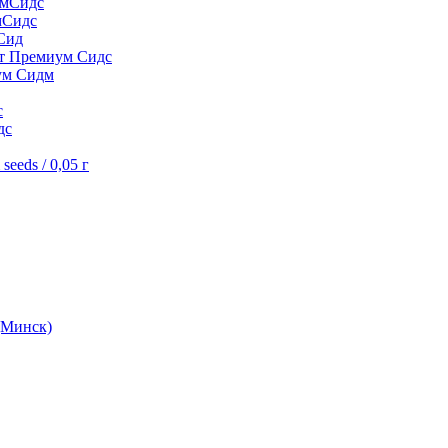
умСидс
мСидс
Сид
шт Премиум Сидс
ум Сидм
с
дс
eeds / 0,05 г
(Минск)