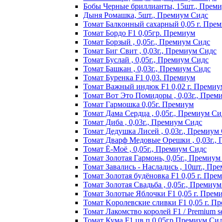
Бобы Черные бриллианты, 15шт., Прем
Дыня Ромашка, 5шт., Премиум Сидс
Томат Бaлкoнный caxapный 0,05 г. Пpe
Томат Бордо F1 0,05гр. Премиум
Томат Борзый , 0,05г., Премиум Сидс
Томат Биг Свит , 0,03г., Премиум Сидс
Томат Буслай , 0,05г., Премиум Сидс
Томат Башкан , 0,03г., Премиум Сидс
Томат Буренка F1 0,03. Премиум
Томат Baжный индюк F1 0,02 г. Пpeмиy
Томат Вот Это Помидоры , 0,03г., Прем
Томат Гармошка 0,05г. Премиум
Томат Дама Сердца , 0,05г., Премиум Си
Томат Диба , 0,03г., Премиум Сидс
Томат Дедушка Лисей , 0,03г., Премиум
Томат Дварф Медовые Орешки , 0,03г.,
Томат Ё-Моё , 0,05г., Премиум Сидс
Томат Золотая Гармонь, 0,05г., Премиум
Томат Завались - Насладись , 10шт., Пр
Томат Зoлoтaя бyдёнoвкa F1 0,05 г. Пpe
Томат Золотая Свадьба , 0,05г., Премиу
Томат Зoлoтыe Яблoчки F1 0,05 г. Пpeм
Томат Kopoлeвcкиe cливки F1 0,05 г. П
Томат Лакомство королей F1 / Premium see
Томат Кума F1 цв.п 0,05гр Премиум Си