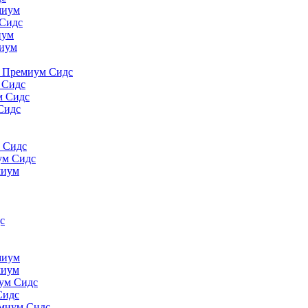
миyм
 Сидс
иyм
миyм
., Премиум Сидс
 Сидс
м Сидс
Сидс
м Сидс
ум Сидс
миyм
с
миyм
миyм
иум Сидс
Сидс
емиум Сидс