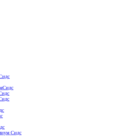
Сидс
умСидс
 Сидс
Сидс
дс
дс
дс
миум Сидс