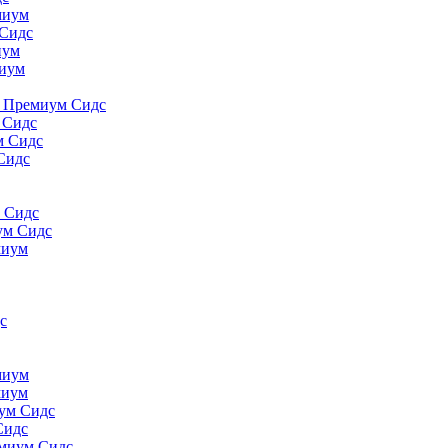
миyм
 Сидс
иyм
миyм
., Премиум Сидс
 Сидс
м Сидс
Сидс
м Сидс
ум Сидс
миyм
с
миyм
миyм
иум Сидс
Сидс
емиум Сидс