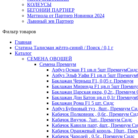
КОЛЕУСЫ
БЕГОНИИ ПАРТНЕР
Маттиола от Партнер Новинки 2024
Львиный зев Партнер
Фильтр товаров
Главная
Статица Талисман жёлто-синий / Поиск / 0,1 г
Каталог
СЕМЕНА ОВОЩЕЙ
Семена Премиум
Арбуз Осман F1 цв.п 5шт ПремиумСидс
Арбуз Эльф Уафи F1 цв.п 5шт Премиум
Баклажан Черныш F1, 0,05 г. Премиум
Баклажан Миринда F1 цв.п 5шт Преми
Баклажан Царская икра, 0,2г., Премиум
Баклажан Дон Батон цв.п 0,1г Премиум
Баклажан Рома F1 5 шт. Сидс
Арбуз Бубновый туз , 8шт., Премиум Си
Кабачок Полковник , 0,6г., Премиум Си
Кабачок Внучок, 7шт., Премиум Сидс
Кабачок Кавили парт, 4шт., Премиум Си
Кабачок Оранжевый король, 10шт., Пре
Кабачок Чародей , 0,5г., Премиум Сидс