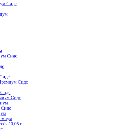
иум Сидс
миyм
м
иум Сидс
дс
 Сидс
 Премиум Сидс
 Сидс
емиум Сидс
миyм
м Сидс
иyм
peмиyм
ds / 0,05 г
дс