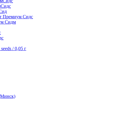
умСидс
мСидс
Сид
шт Премиум Сидс
ум Сидм
с
дс
eeds / 0,05 г
(Минск)