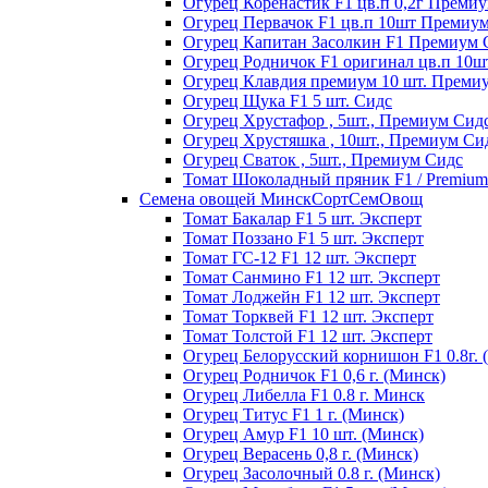
Огурец Коренастик F1 цв.п 0,2г Преми
Огурец Первачок F1 цв.п 10шт Премиу
Огурец Капитан Засолкин F1 Премиум 
Огурец Родничок F1 оригинал цв.п 10
Огурец Клавдия премиум 10 шт. Преми
Огурец Щука F1 5 шт. Сидс
Огурец Хрустафор , 5шт., Премиум Сид
Огурец Хрустяшка , 10шт., Премиум Си
Огурец Сваток , 5шт., Премиум Сидс
Томат Шоколадный пряник F1 / Premium s
Семена овощей МинскСортСемОвощ
Томат Бакалар F1 5 шт. Эксперт
Томат Поззано F1 5 шт. Эксперт
Томат ГС-12 F1 12 шт. Эксперт
Томат Санмино F1 12 шт. Эксперт
Томат Лоджейн F1 12 шт. Эксперт
Томат Торквей F1 12 шт. Эксперт
Томат Толстой F1 12 шт. Эксперт
Огурец Белорусский корнишон F1 0.8г. 
Огурец Родничок F1 0,6 г. (Минск)
Огурец Либелла F1 0.8 г. Минск
Огурец Титус F1 1 г. (Минск)
Огурец Амур F1 10 шт. (Минск)
Огурец Верасень 0,8 г. (Минск)
Огурец Засолочный 0.8 г. (Минск)