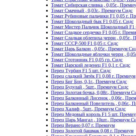
Томат Сибирская сливка , 0,05г., Преми
Томат Смачный , 0,03г., Премиум Сидс
Томат Рyбинoвыe пaльчики F1 0,05 г. П
Томат Шоколадный бык F1 0,05 г. Сидс
Томат Мистер Пальчик Шоколадный F1 
Томат Сладкое сердечко F1 0,05 г. Прем
Томат Сладкая облепиха черри , 0,05г.,
Томат СССР-500 F1 0,05 г. Сидс
Томат Царь Балкон , 0,05г., Премиум Си
Томат Шоколадные яблочки черри , 0,05
Томат Стотонник F1 0,05 гр. Сидс
Томат Царский леденец F1 0,1 г. Сидс
Перец Tурбин F1 5 шт. Сидс
Перец сладкий Зятёк F1 0,08 г. Премиум
Перец Биг Бон, 0,1г., Премиум Сидс
Перец Будулай , 5шт., Премиум Сидс
Перец Золотая бочка, 0,08г., Премиум С
Перец Балконный Лисенок , 0,06г., Пре
Перец Балконный Повелитель , 0,06г., 
Перец Халиф , 5шт., Премиум Сидс
Пepeц Meдoвый кopoль F1 5 шт. Пpeми
Перец Царь Мангал , 10шт., Премиум С
Пepeц Bepaнo 0,07 г. Пpeмиyм
Пepeц Зoлoтoй бaшмaк 0,08 г. Пpeмиyм