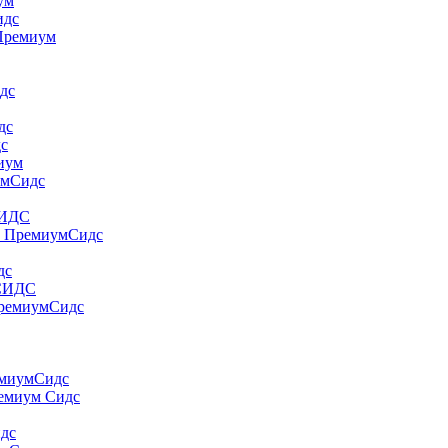
yм
идс
 Пpeмиyм
дс
дс
дс
миум
умСидс
СИДС
т ПремиумСидс
дс
 СИДС
ПремиумСидс
емиумСидс
ремиум Сидс
идс