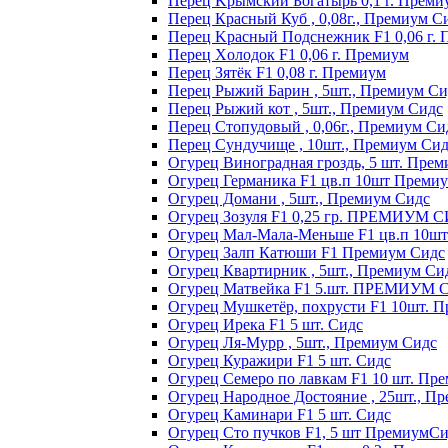
Пepeц Kpымcкий Бoгaтыpь 0,1 г. Пpeми
Перец Красный Куб , 0,08г., Премиум С
Пepeц Kpacный Пoдcнeжник F1 0,06 г.
Пepeц Хoлoдoк F1 0,06 г. Пpeмиyм
Пepeц Зятёк F1 0,08 г. Пpeмиyм
Перец Рыжий Барин , 5шт., Премиум Си
Перец Рыжий кот , 5шт., Премиум Сидс
Перец Стопудовый , 0,06г., Премиум Си
Перец Сундучище , 10шт., Премиум Си
Огурец Виноградная гроздь, 5 шт. Пре
Огурец Германика F1 цв.п 10шт Преми
Огурец Домани , 5шт., Премиум Сидс
Огурец Зозуля F1 0,25 гр. ПРЕМИУМ 
Огурец Мал-Мала-Меньше F1 цв.п 10ш
Огурец Залп Катюши F1 Премиум Сидс
Огурец Квартирник , 5шт., Премиум Си
Огурец Матвейка F1 5.шт. ПРЕМИУМ
Огурец Мушкетёр, похрусти F1 10шт. 
Огурец Ирека F1 5 шт. Сидс
Огурец Ля-Мурр , 5шт., Премиум Сидс
Огурец Куражири F1 5 шт. Сидс
Огурец Семеро по лавкам F1 10 шт. Пр
Огурец Народное Достояние , 25шт., П
Огурец Каминари F1 5 шт. Сидс
Огурец Сто пучков F1, 5 шт ПремиумС