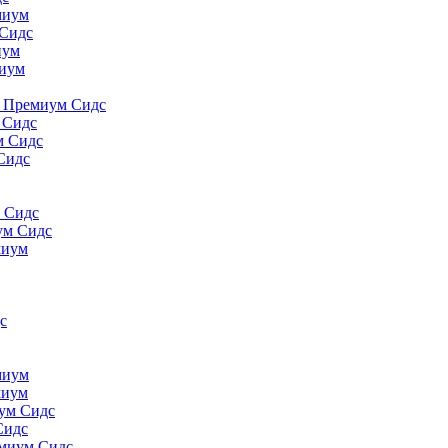
миyм
 Сидс
иyм
миyм
., Премиум Сидс
 Сидс
м Сидс
Сидс
м Сидс
ум Сидс
миyм
с
миyм
миyм
иум Сидс
Сидс
емиум Сидс