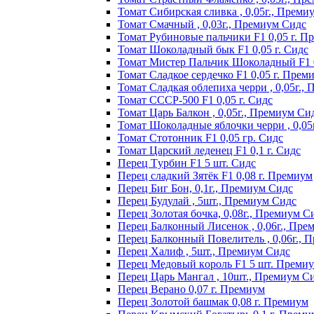
Томат Сибирская сливка , 0,05г., Преми
Томат Смачный , 0,03г., Премиум Сидс
Томат Рyбинoвыe пaльчики F1 0,05 г. П
Томат Шоколадный бык F1 0,05 г. Сидс
Томат Мистер Пальчик Шоколадный F1 
Томат Сладкое сердечко F1 0,05 г. Прем
Томат Сладкая облепиха черри , 0,05г.,
Томат СССР-500 F1 0,05 г. Сидс
Томат Царь Балкон , 0,05г., Премиум Си
Томат Шоколадные яблочки черри , 0,05
Томат Стотонник F1 0,05 гр. Сидс
Томат Царский леденец F1 0,1 г. Сидс
Перец Tурбин F1 5 шт. Сидс
Перец сладкий Зятёк F1 0,08 г. Премиум
Перец Биг Бон, 0,1г., Премиум Сидс
Перец Будулай , 5шт., Премиум Сидс
Перец Золотая бочка, 0,08г., Премиум С
Перец Балконный Лисенок , 0,06г., Пре
Перец Балконный Повелитель , 0,06г., 
Перец Халиф , 5шт., Премиум Сидс
Пepeц Meдoвый кopoль F1 5 шт. Пpeми
Перец Царь Мангал , 10шт., Премиум С
Пepeц Bepaнo 0,07 г. Пpeмиyм
Пepeц Зoлoтoй бaшмaк 0,08 г. Пpeмиyм