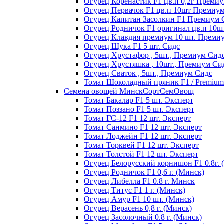
Огурец Коренастик F1 цв.п 0,2г Преми
Огурец Первачок F1 цв.п 10шт Премиу
Огурец Капитан Засолкин F1 Премиум 
Огурец Родничок F1 оригинал цв.п 10
Огурец Клавдия премиум 10 шт. Преми
Огурец Щука F1 5 шт. Сидс
Огурец Хрустафор , 5шт., Премиум Сид
Огурец Хрустяшка , 10шт., Премиум Си
Огурец Сваток , 5шт., Премиум Сидс
Томат Шоколадный пряник F1 / Premium s
Семена овощей МинскСортСемОвощ
Томат Бакалар F1 5 шт. Эксперт
Томат Поззано F1 5 шт. Эксперт
Томат ГС-12 F1 12 шт. Эксперт
Томат Санмино F1 12 шт. Эксперт
Томат Лоджейн F1 12 шт. Эксперт
Томат Торквей F1 12 шт. Эксперт
Томат Толстой F1 12 шт. Эксперт
Огурец Белорусский корнишон F1 0.8г. 
Огурец Родничок F1 0,6 г. (Минск)
Огурец Либелла F1 0.8 г. Минск
Огурец Титус F1 1 г. (Минск)
Огурец Амур F1 10 шт. (Минск)
Огурец Верасень 0,8 г. (Минск)
Огурец Засолочный 0.8 г. (Минск)