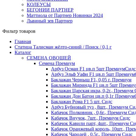
КОЛЕУСЫ
БЕГОНИИ ПАРТНЕР
Маттиола от Партнер Новинки 2024
Львиный зев Партнер
Фильтр товаров
Главная
Статица Талисман жёлто-синий / Поиск / 0,1 г
Каталог
СЕМЕНА ОВОЩЕЙ
Семена Премиум
Арбуз Осман F1 цв.п 5шт ПремиумСидс
Арбуз Эльф Уафи F1 цв.п 5шт Премиум
Баклажан Черныш F1, 0,05 г. Премиум
Баклажан Миринда F1 цв.п 5шт Преми
Баклажан Царская икра, 0,2г., Премиум
Баклажан Дон Батон цв.п 0,1г Премиум
Баклажан Рома F1 5 шт. Сидс
Арбуз Бубновый туз , 8шт., Премиум Си
Кабачок Полковник , 0,6г., Премиум Си
Кабачок Внучок, 7шт., Премиум Сидс
Кабачок Кавили парт, 4шт., Премиум Си
Кабачок Оранжевый король, 10шт., Пре
Кабачок Чародей , 0,5г., Премиум Сидс