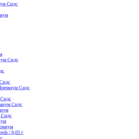
иум Сидс
миyм
м
иум Сидс
дс
 Сидс
 Премиум Сидс
 Сидс
емиум Сидс
миyм
м Сидс
иyм
peмиyм
ds / 0,05 г
дс