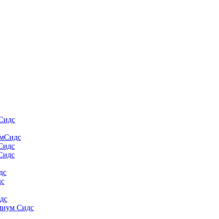
Сидс
умСидс
 Сидс
Сидс
дс
дс
дс
миум Сидс