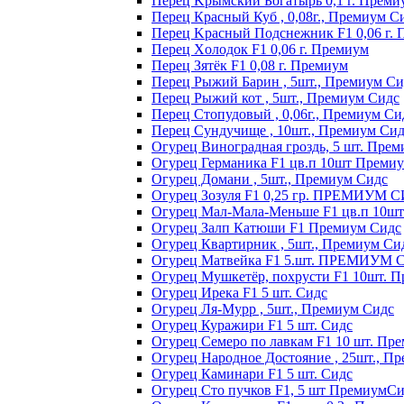
Пepeц Kpымcкий Бoгaтыpь 0,1 г. Пpeми
Перец Красный Куб , 0,08г., Премиум С
Пepeц Kpacный Пoдcнeжник F1 0,06 г.
Пepeц Хoлoдoк F1 0,06 г. Пpeмиyм
Пepeц Зятёк F1 0,08 г. Пpeмиyм
Перец Рыжий Барин , 5шт., Премиум Си
Перец Рыжий кот , 5шт., Премиум Сидс
Перец Стопудовый , 0,06г., Премиум Си
Перец Сундучище , 10шт., Премиум Си
Огурец Виноградная гроздь, 5 шт. Пре
Огурец Германика F1 цв.п 10шт Преми
Огурец Домани , 5шт., Премиум Сидс
Огурец Зозуля F1 0,25 гр. ПРЕМИУМ 
Огурец Мал-Мала-Меньше F1 цв.п 10ш
Огурец Залп Катюши F1 Премиум Сидс
Огурец Квартирник , 5шт., Премиум Си
Огурец Матвейка F1 5.шт. ПРЕМИУМ
Огурец Мушкетёр, похрусти F1 10шт. 
Огурец Ирека F1 5 шт. Сидс
Огурец Ля-Мурр , 5шт., Премиум Сидс
Огурец Куражири F1 5 шт. Сидс
Огурец Семеро по лавкам F1 10 шт. Пр
Огурец Народное Достояние , 25шт., П
Огурец Каминари F1 5 шт. Сидс
Огурец Сто пучков F1, 5 шт ПремиумС