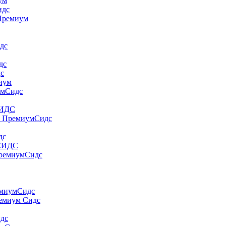
yм
идс
 Пpeмиyм
дс
дс
дс
миум
умСидс
СИДС
т ПремиумСидс
дс
 СИДС
ПремиумСидс
емиумСидс
ремиум Сидс
идс