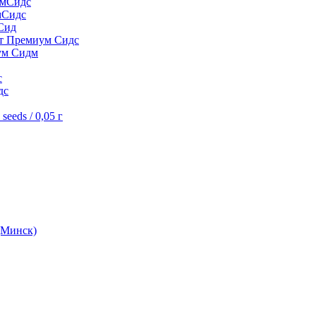
умСидс
мСидс
Сид
шт Премиум Сидс
ум Сидм
с
дс
eeds / 0,05 г
(Минск)