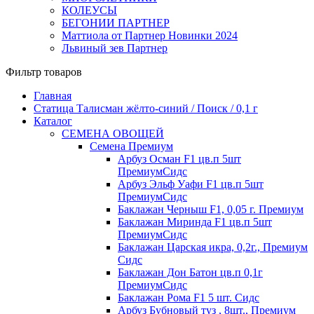
КОЛЕУСЫ
БЕГОНИИ ПАРТНЕР
Маттиола от Партнер Новинки 2024
Львиный зев Партнер
Фильтр товаров
Главная
Статица Талисман жёлто-синий / Поиск / 0,1 г
Каталог
СЕМЕНА ОВОЩЕЙ
Семена Премиум
Арбуз Осман F1 цв.п 5шт
ПремиумСидс
Арбуз Эльф Уафи F1 цв.п 5шт
ПремиумСидс
Баклажан Черныш F1, 0,05 г. Премиум
Баклажан Миринда F1 цв.п 5шт
ПремиумСидс
Баклажан Царская икра, 0,2г., Премиум
Сидс
Баклажан Дон Батон цв.п 0,1г
ПремиумСидс
Баклажан Рома F1 5 шт. Сидс
Арбуз Бубновый туз , 8шт., Премиум