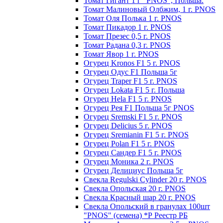
Томат Гигант 1 г "PNOS", Польша.
Томат Малиновый Олбжим, 1 г. PNOS
Томат Оля Полька 1 г. PNOS
Томат Пикадор 1 г. PNOS
Томат Презес 0,5 г. PNOS
Toмaт Рaдaнa 0,3 г. PNOS
Томат Явор 1 г. PNOS
Огурец Kronos F1 5 г. PNOS
Огурец Одус F1 Польша 5г
Огурец Traper F1 5 г. PNOS
Огурец Lokata F1 5 г. Польша
Огурец Hela F1 5 г. PNOS
Огурец Рея F1 Польша 5г PNOS
Огурец Sremski F1 5 г. PNOS
Огурец Delicius 5 г. PNOS
Огурец Sremianin F1 5 г. PNOS
Огурец Polan F1 5 г. PNOS
Огурец Сандер F1 5 г. PNOS
Огурец Моника 2 г. PNOS
Огурец Делициус Польша 5г
Свекла Regulski Cylinder 20 г. PNOS
Свекла Опольская 20 г. PNOS
Свекла Красный шар 20 г. PNOS
Свекла Опольский в гранулах 100шт
"PNOS" (семена) *Р Реестр РБ