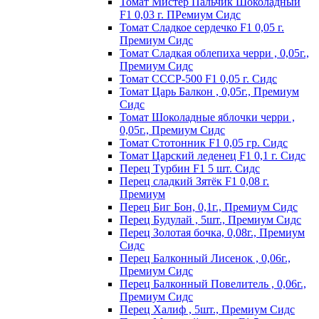
Томат Мистер Пальчик Шоколадный
F1 0,03 г. ПРемиум Сидс
Томат Сладкое сердечко F1 0,05 г.
Премиум Сидс
Томат Сладкая облепиха черри , 0,05г.,
Премиум Сидс
Томат СССР-500 F1 0,05 г. Сидс
Томат Царь Балкон , 0,05г., Премиум
Сидс
Томат Шоколадные яблочки черри ,
0,05г., Премиум Сидс
Томат Стотонник F1 0,05 гр. Сидс
Томат Царский леденец F1 0,1 г. Сидс
Перец Tурбин F1 5 шт. Сидс
Перец сладкий Зятёк F1 0,08 г.
Премиум
Перец Биг Бон, 0,1г., Премиум Сидс
Перец Будулай , 5шт., Премиум Сидс
Перец Золотая бочка, 0,08г., Премиум
Сидс
Перец Балконный Лисенок , 0,06г.,
Премиум Сидс
Перец Балконный Повелитель , 0,06г.,
Премиум Сидс
Перец Халиф , 5шт., Премиум Сидс