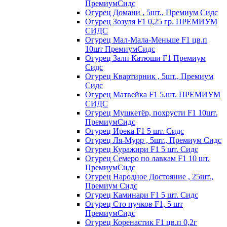
ПремиумСидс
Огурец Домани , 5шт., Премиум Сидс
Огурец Зозуля F1 0,25 гр. ПРЕМИУМ
СИДС
Огурец Мал-Мала-Меньше F1 цв.п
10шт ПремиумСидс
Огурец Залп Катюши F1 Премиум
Сидс
Огурец Квартирник , 5шт., Премиум
Сидс
Огурец Матвейка F1 5.шт. ПРЕМИУМ
СИДС
Огурец Мушкетёр, похрусти F1 10шт.
ПремиумСидс
Огурец Ирека F1 5 шт. Сидс
Огурец Ля-Мурр , 5шт., Премиум Сидс
Огурец Куражири F1 5 шт. Сидс
Огурец Семеро по лавкам F1 10 шт.
ПремиумСидс
Огурец Народное Достояние , 25шт.,
Премиум Сидс
Огурец Каминари F1 5 шт. Сидс
Огурец Сто пучков F1, 5 шт
ПремиумСидс
Огурец Коренастик F1 цв.п 0,2г