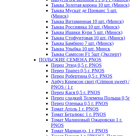
Тыква Золотая корона 10 шт. (Минск)
Тыква Мускат де Прованс 5 шт.
(Минск)
Тыква Витаминная 10 шт. (Минск)
Тыква Россиянка 10 шт. (Минск)
Тыква Ишики Кури 5 шт. (Минск)
Тыква Стофунтовая 10 шт. (Минск)
Тыква Бамбино 7 шт. (Минск)
Тыква Улыбка 10 шт. Минск
Тыква Сампсон F1 5шт (Эксперт)
ПОЛЬСКИЕ СЕМЕНА PNOS
Перец Этюд 0,5 г. PNOS
Перец Трапез 0,5 г. PNOS
Перец Робертина 0,5 г. PNOS
Арбуз Кримсон свит (Crimson sweet) /
PNOS / 1 г
Перец Кася 0,5 г. PNOS
Перец сладкий Телемена Польша 0,5г
Перец Оленька 0,5 г. PNOS
Томат Атоль 1 г. PNOS
Томат Беталюкс 1 г. PNOS
Томат Малиновый Ожаровски 1 г.
PNOS
Томат Мармандэ, 1 г PNOS