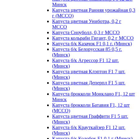
Минск
Капуста цветная Ранняя урожайная 0,3
г (МССО)
Капуста цветная Униботра, 0,2 г
МССО
Капуста Сноуболл, 0,3 г МССО
Капуста кольраби Гигант, 0,2 г МССО
Капуста б/к Казачок F1 0,1 г. (Минск)
Капуста б/к Белорусская 85 0,5 г.
(Минск)
Капуста б/к Агрессор F1 12 шт.
(Минск)
Капуста цветная Клэптон F1 7 шт.
(Минск)
Капуста цветная Деперпл F1 5 шт.
(Минск)
Капуста брокколи Монклано F1, 12 шт
Минск
Капуста брокколи Батавия F1, 12 шт
(МССО)
Капуста цветная Граффити F1 5 шт.
(Минск)
Капуста б/к Крауткайзер F1 12 шт.
(Минск)
Капуста б/к Колобок F1 0,1 г (Минск)