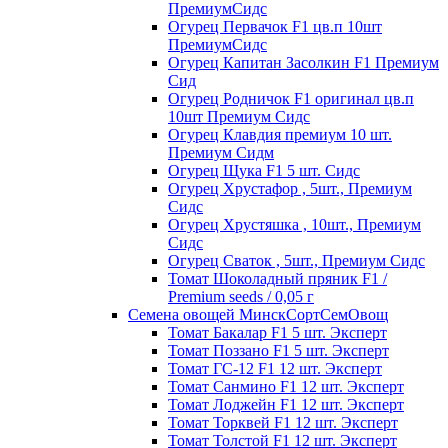
ПремиумСидс
Огурец Первачок F1 цв.п 10шт
ПремиумСидс
Огурец Капитан Засолкин F1 Премиум
Сид
Огурец Родничок F1 оригинал цв.п
10шт Премиум Сидс
Огурец Клавдия премиум 10 шт.
Премиум Сидм
Огурец Щука F1 5 шт. Сидс
Огурец Хрустафор , 5шт., Премиум
Сидс
Огурец Хрустяшка , 10шт., Премиум
Сидс
Огурец Сваток , 5шт., Премиум Сидс
Томат Шоколадный пряник F1 /
Premium seeds / 0,05 г
Семена овощей МинскСортСемОвощ
Томат Бакалар F1 5 шт. Эксперт
Томат Поззано F1 5 шт. Эксперт
Томат ГС-12 F1 12 шт. Эксперт
Томат Санмино F1 12 шт. Эксперт
Томат Лоджейн F1 12 шт. Эксперт
Томат Торквей F1 12 шт. Эксперт
Томат Толстой F1 12 шт. Эксперт