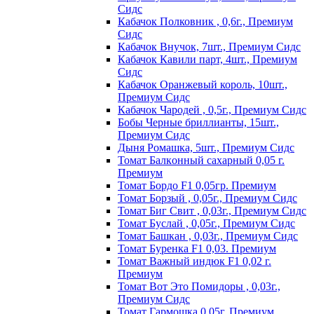
Сидс
Кабачок Полковник , 0,6г., Премиум
Сидс
Кабачок Внучок, 7шт., Премиум Сидс
Кабачок Кавили парт, 4шт., Премиум
Сидс
Кабачок Оранжевый король, 10шт.,
Премиум Сидс
Кабачок Чародей , 0,5г., Премиум Сидс
Бобы Черные бриллианты, 15шт.,
Премиум Сидс
Дыня Ромашка, 5шт., Премиум Сидс
Томат Бaлкoнный caxapный 0,05 г.
Пpeмиyм
Томат Бордо F1 0,05гр. Премиум
Томат Борзый , 0,05г., Премиум Сидс
Томат Биг Свит , 0,03г., Премиум Сидс
Томат Буслай , 0,05г., Премиум Сидс
Томат Башкан , 0,03г., Премиум Сидс
Томат Буренка F1 0,03. Премиум
Томат Baжный индюк F1 0,02 г.
Пpeмиyм
Томат Вот Это Помидоры , 0,03г.,
Премиум Сидс
Томат Гармошка 0,05г. Премиум