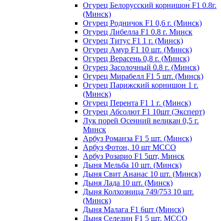
Огурец Белорусский корнишон F1 0.8г.
(Минск)
Огурец Родничок F1 0,6 г. (Минск)
Огурец Либелла F1 0.8 г. Минск
Огурец Титус F1 1 г. (Минск)
Огурец Амур F1 10 шт. (Минск)
Огурец Верасень 0,8 г. (Минск)
Огурец Засолочный 0.8 г. (Минск)
Огурец Мирабелл F1 5 шт. (Минск)
Огурец Парижский корнишон 1 г.
(Минск)
Огурец Перента F1 1 г. (Минск)
Огурец Абсолют F1 10шт (Эксперт)
Лук порей Осенний великан 0,5 г.
Минск
Арбуз Романза F1 5 шт. (Минск)
Арбуз Фотон, 10 шт МССО
Арбуз Розарио F1 5шт, Минск
Дыня Мельба 10 шт. (Минск)
Дыня Свит Ананас 10 шт. (Минск)
Дыня Лада 10 шт. (Минск)
Дыня Колхозница 749/753 10 шт.
(Минск)
Дыня Малага F1 6шт (Минск)
Дыня Селедин F1 5 шт. МССО