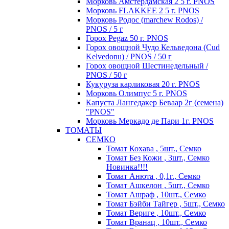
Морковь Амстердамская 2 5 г. PNOS
Морковь FLAKKEE 2 5 г. PNOS
Морковь Родос (marchew Rodos) /
PNOS / 5 г
Горох Pegaz 50 г. PNOS
Горох овощной Чудо Кельведона (Cud
Kelvedonu) / PNOS / 50 г
Горох овощной Шестинедельный /
PNOS / 50 г
Кукуруза карликовая 20 г. PNOS
Морковь Олимпус 5 г. PNOS
Капуста Лангедакер Беваар 2г (семена)
"PNOS"
Морковь Меркадо де Пари 1г. PNOS
ТОМАТЫ
СЕМКО
Томат Кохава , 5шт., Семко
Томат Без Кожи , 3шт., Семко
Новинка!!!!
Томат Анюта , 0,1г., Семко
Томат Ашкелон , 5шт., Семко
Томат Ашраф , 10шт., Семко
Томат Бэйби Тайгер , 5шт., Семко
Томат Вериге , 10шт., Семко
Томат Вранац , 10шт., Семко