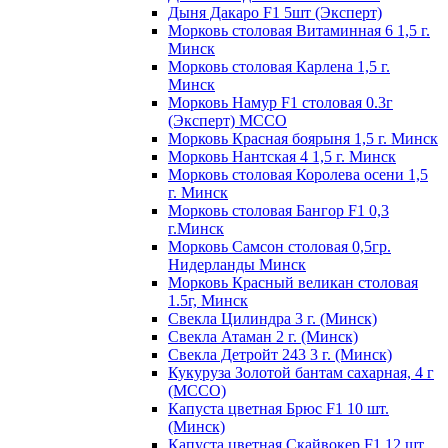
Дыня Дакаро F1 5шт (Эксперт)
Морковь столовая Витаминная 6 1,5 г.
Минск
Морковь столовая Карлена 1,5 г.
Минск
Морковь Намур F1 столовая 0.3г
(Эксперт) МССО
Морковь Красная боярыня 1,5 г. Минск
Морковь Нантская 4 1,5 г. Минск
Морковь столовая Королева осени 1,5
г. Минск
Морковь столовая Бангор F1 0,3
г.Минск
Морковь Самсон столовая 0,5гр.
Нидерланды Минск
Морковь Красный великан столовая
1.5г, Минск
Свекла Цилиндра 3 г. (Минск)
Свекла Атаман 2 г. (Минск)
Свекла Детройт 243 3 г. (Минск)
Кукуруза Золотой бантам сахарная, 4 г
(МССО)
Капуста цветная Брюс F1 10 шт.
(Минск)
Капуста цветная Скайвокер F1 12 шт.