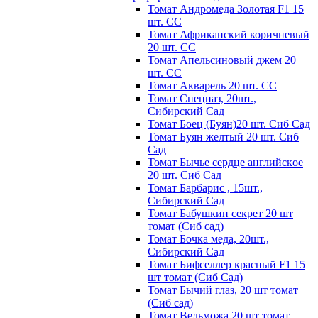
Томат Андромеда Золотая F1 15
шт. СС
Томат Африканский коричневый
20 шт. СС
Томат Апельсиновый джем 20
шт. СС
Томат Акварель 20 шт. СС
Томат Спецназ, 20шт.,
Сибирский Сад
Томат Боец (Буян)20 шт. Сиб Сад
Томат Бyян жeлтый 20 шт. Сиб
Сaд
Томат Бычьe cepдцe aнглийcкoe
20 шт. Сиб Сaд
Томат Барбарис , 15шт.,
Сибирский Сад
Томат Бабушкин секрет 20 шт
томат (Сиб сад)
Томат Бочка меда, 20шт.,
Сибирский Сад
Томат Бифселлер красный F1 15
шт томат (Сиб Сад)
Томат Бычий глаз, 20 шт томат
(Сиб сад)
Томат Вельможа 20 шт томат