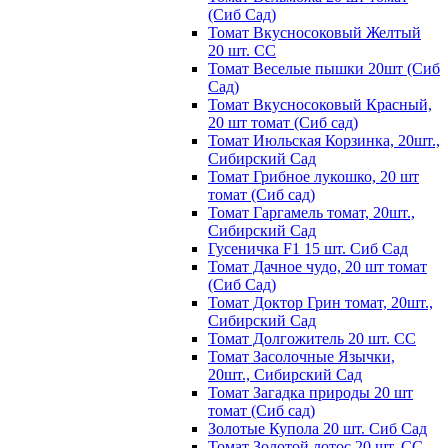
(Сиб Сад)
Томат Вкусносоковый Желтый
20 шт. СС
Томат Веселые пышки 20шт (Сиб
Сад)
Томат Вкусносоковый Красный,
20 шт томат (Сиб сад)
Томат Июльская Корзинка, 20шт.,
Сибирский Сад
Томат Грибное лукошко, 20 шт
томат (Сиб сад)
Томат Гаргамель томат, 20шт.,
Сибирский Сад
Гусеничка F1 15 шт. Сиб Сад
Томат Дачное чудо, 20 шт томат
(Сиб Сад)
Томат Доктор Грин томат, 20шт.,
Сибирский Сад
Томат Долгожитель 20 шт. СС
Томат Засолочные Язычки,
20шт., Сибирский Сад
Томат Загадка природы 20 шт
томат (Сиб сад)
Золотые Купола 20 шт. Сиб Сад
Томат Золотой лотос 20 шт. СС