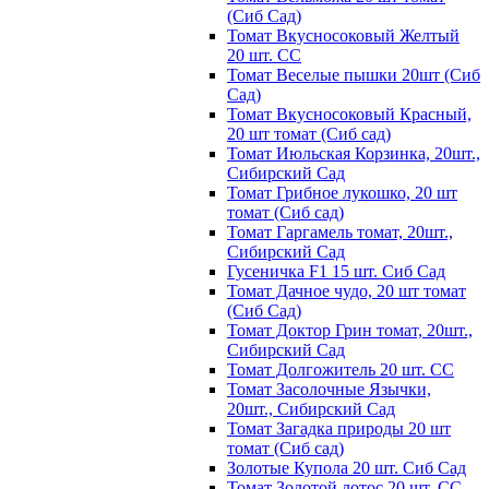
(Сиб Сад)
Томат Вкусносоковый Желтый
20 шт. СС
Томат Веселые пышки 20шт (Сиб
Сад)
Томат Вкусносоковый Красный,
20 шт томат (Сиб сад)
Томат Июльская Корзинка, 20шт.,
Сибирский Сад
Томат Грибное лукошко, 20 шт
томат (Сиб сад)
Томат Гаргамель томат, 20шт.,
Сибирский Сад
Гусеничка F1 15 шт. Сиб Сад
Томат Дачное чудо, 20 шт томат
(Сиб Сад)
Томат Доктор Грин томат, 20шт.,
Сибирский Сад
Томат Долгожитель 20 шт. СС
Томат Засолочные Язычки,
20шт., Сибирский Сад
Томат Загадка природы 20 шт
томат (Сиб сад)
Золотые Купола 20 шт. Сиб Сад
Томат Золотой лотос 20 шт. СС