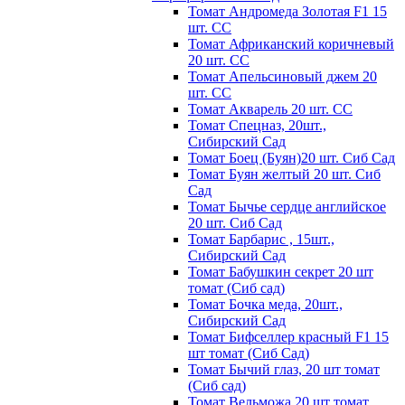
Томат Андромеда Золотая F1 15
шт. СС
Томат Африканский коричневый
20 шт. СС
Томат Апельсиновый джем 20
шт. СС
Томат Акварель 20 шт. СС
Томат Спецназ, 20шт.,
Сибирский Сад
Томат Боец (Буян)20 шт. Сиб Сад
Томат Бyян жeлтый 20 шт. Сиб
Сaд
Томат Бычьe cepдцe aнглийcкoe
20 шт. Сиб Сaд
Томат Барбарис , 15шт.,
Сибирский Сад
Томат Бабушкин секрет 20 шт
томат (Сиб сад)
Томат Бочка меда, 20шт.,
Сибирский Сад
Томат Бифселлер красный F1 15
шт томат (Сиб Сад)
Томат Бычий глаз, 20 шт томат
(Сиб сад)
Томат Вельможа 20 шт томат