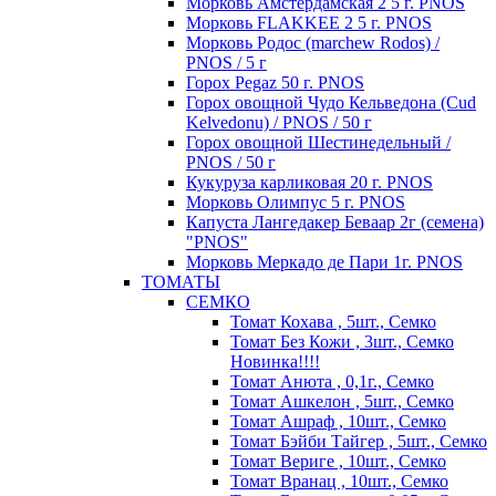
Морковь Амстердамская 2 5 г. PNOS
Морковь FLAKKEE 2 5 г. PNOS
Морковь Родос (marchew Rodos) /
PNOS / 5 г
Горох Pegaz 50 г. PNOS
Горох овощной Чудо Кельведона (Cud
Kelvedonu) / PNOS / 50 г
Горох овощной Шестинедельный /
PNOS / 50 г
Кукуруза карликовая 20 г. PNOS
Морковь Олимпус 5 г. PNOS
Капуста Лангедакер Беваар 2г (семена)
"PNOS"
Морковь Меркадо де Пари 1г. PNOS
ТОМАТЫ
СЕМКО
Томат Кохава , 5шт., Семко
Томат Без Кожи , 3шт., Семко
Новинка!!!!
Томат Анюта , 0,1г., Семко
Томат Ашкелон , 5шт., Семко
Томат Ашраф , 10шт., Семко
Томат Бэйби Тайгер , 5шт., Семко
Томат Вериге , 10шт., Семко
Томат Вранац , 10шт., Семко