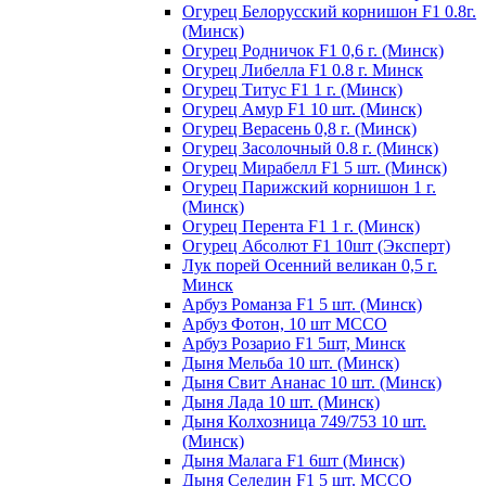
Огурец Белорусский корнишон F1 0.8г.
(Минск)
Огурец Родничок F1 0,6 г. (Минск)
Огурец Либелла F1 0.8 г. Минск
Огурец Титус F1 1 г. (Минск)
Огурец Амур F1 10 шт. (Минск)
Огурец Верасень 0,8 г. (Минск)
Огурец Засолочный 0.8 г. (Минск)
Огурец Мирабелл F1 5 шт. (Минск)
Огурец Парижский корнишон 1 г.
(Минск)
Огурец Перента F1 1 г. (Минск)
Огурец Абсолют F1 10шт (Эксперт)
Лук порей Осенний великан 0,5 г.
Минск
Арбуз Романза F1 5 шт. (Минск)
Арбуз Фотон, 10 шт МССО
Арбуз Розарио F1 5шт, Минск
Дыня Мельба 10 шт. (Минск)
Дыня Свит Ананас 10 шт. (Минск)
Дыня Лада 10 шт. (Минск)
Дыня Колхозница 749/753 10 шт.
(Минск)
Дыня Малага F1 6шт (Минск)
Дыня Селедин F1 5 шт. МССО