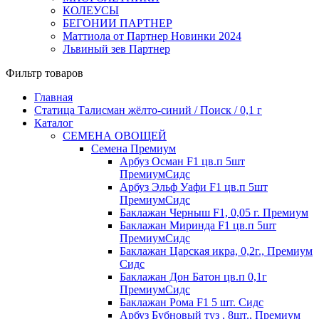
КОЛЕУСЫ
БЕГОНИИ ПАРТНЕР
Маттиола от Партнер Новинки 2024
Львиный зев Партнер
Фильтр товаров
Главная
Статица Талисман жёлто-синий / Поиск / 0,1 г
Каталог
СЕМЕНА ОВОЩЕЙ
Семена Премиум
Арбуз Осман F1 цв.п 5шт
ПремиумСидс
Арбуз Эльф Уафи F1 цв.п 5шт
ПремиумСидс
Баклажан Черныш F1, 0,05 г. Премиум
Баклажан Миринда F1 цв.п 5шт
ПремиумСидс
Баклажан Царская икра, 0,2г., Премиум
Сидс
Баклажан Дон Батон цв.п 0,1г
ПремиумСидс
Баклажан Рома F1 5 шт. Сидс
Арбуз Бубновый туз , 8шт., Премиум