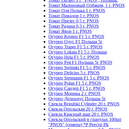
Томат Гигант 1 г "PNOS", Польша.
Томат Малиновый Олбжим, 1 г. PNOS
Томат Оля Полька 1 г. PNOS
Томат Пикадор 1 г. PNOS
Томат Презес 0,5 г. PNOS
Toмaт Рaдaнa 0,3 г. PNOS
Томат Явор 1 г. PNOS
Огурец Kronos F1 5 г. PNOS
Огурец Одус F1 Польша 5г
Огурец Traper F1 5 г. PNOS
Огурец Lokata F1 5 г. Польша
Огурец Hela F1 5 г. PNOS
Огурец Рея F1 Польша 5г PNOS
Огурец Sremski F1 5 г. PNOS
Огурец Delicius 5 г. PNOS
Огурец Sremianin F1 5 г. PNOS
Огурец Polan F1 5 г. PNOS
Огурец Сандер F1 5 г. PNOS
Огурец Моника 2 г. PNOS
Огурец Делициус Польша 5г
Свекла Regulski Cylinder 20 г. PNOS
Свекла Опольская 20 г. PNOS
Свекла Красный шар 20 г. PNOS
Свекла Опольский в гранулах 100шт
"PNOS" (семена) *Р Реестр РБ