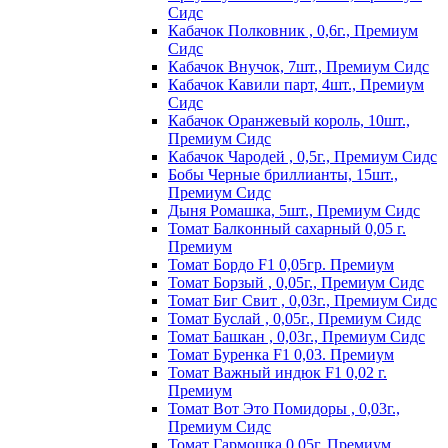
Сидс
Кабачок Полковник , 0,6г., Премиум
Сидс
Кабачок Внучок, 7шт., Премиум Сидс
Кабачок Кавили парт, 4шт., Премиум
Сидс
Кабачок Оранжевый король, 10шт.,
Премиум Сидс
Кабачок Чародей , 0,5г., Премиум Сидс
Бобы Черные бриллианты, 15шт.,
Премиум Сидс
Дыня Ромашка, 5шт., Премиум Сидс
Томат Бaлкoнный caxapный 0,05 г.
Пpeмиyм
Томат Бордо F1 0,05гр. Премиум
Томат Борзый , 0,05г., Премиум Сидс
Томат Биг Свит , 0,03г., Премиум Сидс
Томат Буслай , 0,05г., Премиум Сидс
Томат Башкан , 0,03г., Премиум Сидс
Томат Буренка F1 0,03. Премиум
Томат Baжный индюк F1 0,02 г.
Пpeмиyм
Томат Вот Это Помидоры , 0,03г.,
Премиум Сидс
Томат Гармошка 0,05г. Премиум