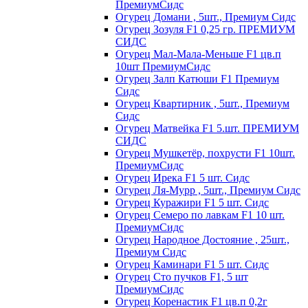
ПремиумСидс
Огурец Домани , 5шт., Премиум Сидс
Огурец Зозуля F1 0,25 гр. ПРЕМИУМ
СИДС
Огурец Мал-Мала-Меньше F1 цв.п
10шт ПремиумСидс
Огурец Залп Катюши F1 Премиум
Сидс
Огурец Квартирник , 5шт., Премиум
Сидс
Огурец Матвейка F1 5.шт. ПРЕМИУМ
СИДС
Огурец Мушкетёр, похрусти F1 10шт.
ПремиумСидс
Огурец Ирека F1 5 шт. Сидс
Огурец Ля-Мурр , 5шт., Премиум Сидс
Огурец Куражири F1 5 шт. Сидс
Огурец Семеро по лавкам F1 10 шт.
ПремиумСидс
Огурец Народное Достояние , 25шт.,
Премиум Сидс
Огурец Каминари F1 5 шт. Сидс
Огурец Сто пучков F1, 5 шт
ПремиумСидс
Огурец Коренастик F1 цв.п 0,2г