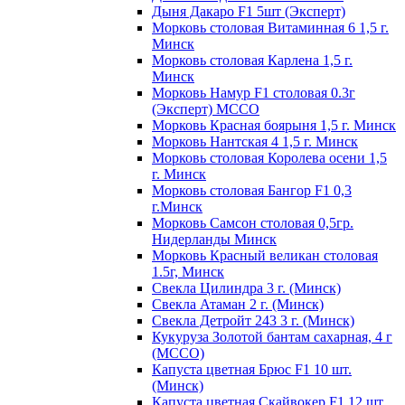
Дыня Дакаро F1 5шт (Эксперт)
Морковь столовая Витаминная 6 1,5 г.
Минск
Морковь столовая Карлена 1,5 г.
Минск
Морковь Намур F1 столовая 0.3г
(Эксперт) МССО
Морковь Красная боярыня 1,5 г. Минск
Морковь Нантская 4 1,5 г. Минск
Морковь столовая Королева осени 1,5
г. Минск
Морковь столовая Бангор F1 0,3
г.Минск
Морковь Самсон столовая 0,5гр.
Нидерланды Минск
Морковь Красный великан столовая
1.5г, Минск
Свекла Цилиндра 3 г. (Минск)
Свекла Атаман 2 г. (Минск)
Свекла Детройт 243 3 г. (Минск)
Кукуруза Золотой бантам сахарная, 4 г
(МССО)
Капуста цветная Брюс F1 10 шт.
(Минск)
Капуста цветная Скайвокер F1 12 шт.