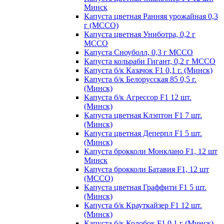
Минск
Капуста цветная Ранняя урожайная 0,3
г (МССО)
Капуста цветная Униботра, 0,2 г
МССО
Капуста Сноуболл, 0,3 г МССО
Капуста кольраби Гигант, 0,2 г МССО
Капуста б/к Казачок F1 0,1 г. (Минск)
Капуста б/к Белорусская 85 0,5 г.
(Минск)
Капуста б/к Агрессор F1 12 шт.
(Минск)
Капуста цветная Клэптон F1 7 шт.
(Минск)
Капуста цветная Деперпл F1 5 шт.
(Минск)
Капуста брокколи Монклано F1, 12 шт
Минск
Капуста брокколи Батавия F1, 12 шт
(МССО)
Капуста цветная Граффити F1 5 шт.
(Минск)
Капуста б/к Крауткайзер F1 12 шт.
(Минск)
Капуста б/к Колобок F1 0,1 г (Минск)