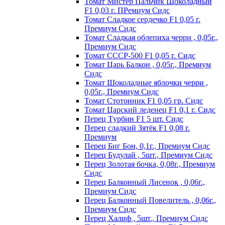
Томат Мистер Пальчик Шоколадный
F1 0,03 г. ПРемиум Сидс
Томат Сладкое сердечко F1 0,05 г.
Премиум Сидс
Томат Сладкая облепиха черри , 0,05г.,
Премиум Сидс
Томат СССР-500 F1 0,05 г. Сидс
Томат Царь Балкон , 0,05г., Премиум
Сидс
Томат Шоколадные яблочки черри ,
0,05г., Премиум Сидс
Томат Стотонник F1 0,05 гр. Сидс
Томат Царский леденец F1 0,1 г. Сидс
Перец Tурбин F1 5 шт. Сидс
Перец сладкий Зятёк F1 0,08 г.
Премиум
Перец Биг Бон, 0,1г., Премиум Сидс
Перец Будулай , 5шт., Премиум Сидс
Перец Золотая бочка, 0,08г., Премиум
Сидс
Перец Балконный Лисенок , 0,06г.,
Премиум Сидс
Перец Балконный Повелитель , 0,06г.,
Премиум Сидс
Перец Халиф , 5шт., Премиум Сидс