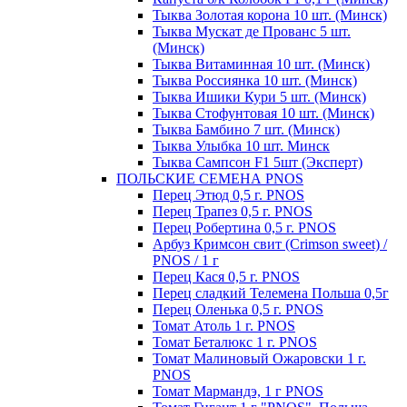
Тыква Золотая корона 10 шт. (Минск)
Тыква Мускат де Прованс 5 шт.
(Минск)
Тыква Витаминная 10 шт. (Минск)
Тыква Россиянка 10 шт. (Минск)
Тыква Ишики Кури 5 шт. (Минск)
Тыква Стофунтовая 10 шт. (Минск)
Тыква Бамбино 7 шт. (Минск)
Тыква Улыбка 10 шт. Минск
Тыква Сампсон F1 5шт (Эксперт)
ПОЛЬСКИЕ СЕМЕНА PNOS
Перец Этюд 0,5 г. PNOS
Перец Трапез 0,5 г. PNOS
Перец Робертина 0,5 г. PNOS
Арбуз Кримсон свит (Crimson sweet) /
PNOS / 1 г
Перец Кася 0,5 г. PNOS
Перец сладкий Телемена Польша 0,5г
Перец Оленька 0,5 г. PNOS
Томат Атоль 1 г. PNOS
Томат Беталюкс 1 г. PNOS
Томат Малиновый Ожаровски 1 г.
PNOS
Томат Мармандэ, 1 г PNOS