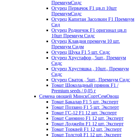
ПремиумСидс
Огурец Первачок F1 цв.п 10шт
ПремиумСидс
Огурец Капитан Засолкин F1 Премиум
Сид
Огурец Родничок F1 оригинал цв.п
10шт Премиум Сидс
Огурец Клавдия премиум 10 шт.
Премиум Сидм
Огурец Щука F1 5 шт. Сидс
Огурец Хрустафор , 5шт., Премиум
Сидс
Огурец Хрустяшка , 10шт., Премиум
Сидс
Огурец Сваток , 5шт., Премиум Сидс
Томат Шоколадный пряник F1 /
Premium seeds / 0,05 г
Семена овощей МинскСортСемОвощ
Томат Бакалар F1 5 шт. Эксперт
Томат Поззано F1 5 шт. Эксперт
Томат ГС-12 F1 12 шт. Эксперт
Томат Санмино F1 12 шт. Эксперт
Томат Лоджейн F1 12 шт. Эксперт
Томат Торквей F1 12 шт. Эксперт
Томат Толстой F1 12 шт. Эксперт