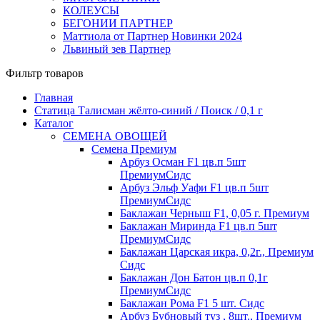
КОЛЕУСЫ
БЕГОНИИ ПАРТНЕР
Маттиола от Партнер Новинки 2024
Львиный зев Партнер
Фильтр товаров
Главная
Статица Талисман жёлто-синий / Поиск / 0,1 г
Каталог
СЕМЕНА ОВОЩЕЙ
Семена Премиум
Арбуз Осман F1 цв.п 5шт
ПремиумСидс
Арбуз Эльф Уафи F1 цв.п 5шт
ПремиумСидс
Баклажан Черныш F1, 0,05 г. Премиум
Баклажан Миринда F1 цв.п 5шт
ПремиумСидс
Баклажан Царская икра, 0,2г., Премиум
Сидс
Баклажан Дон Батон цв.п 0,1г
ПремиумСидс
Баклажан Рома F1 5 шт. Сидс
Арбуз Бубновый туз , 8шт., Премиум