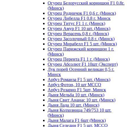
Огурец Белорусский корнишон F1 0.8г.
(Минск)
Огурец Родничок F1 0,6 г. (Минск)
Огурец Либелла F1 0.8 г. Минск
Огурец Титус F1 1 г. (Минск)
Огурец Амур F1 10 шт. (Минск)
Огурец Верасень 0,8 г. (Минск)
Огурец Засолочный 0.8 г. (Минск)
Огурец Мирабелл F1 5 шт. (Минск)
Огурец Парижский корнишон 1 г.
(Минск)
Огурец Перента F1 1 г. (Минск)
Огурец Абсолют F1 10шт (Эксперт)
Лук порей Осенний великан 0,5 г.
Минск
Арбуз Романза F1 5 шт. (Минск)
Арбуз Фотон, 10 шт МССО
Арбуз Розарио F1 5шт, Минск
Дыня Мельба 10 шт. (Минск)
Дыня Свит Ананас 10 шт. (Минск)
Дыня Лада 10 шт. (Минск)
Дыня Колхозница 749/753 10 шт.
(Минск)
Дыня Малага F1 6шт (Минск)
Дыня Селедин F1 5 шт. МССО