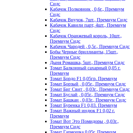
Сидс
Кабачок Полковник , 0,6г., Премиум
Сидс
Кабачок Внучок, 7шт., Премиум Сидс
Кабачок Кавили парт, 4шт., Премиум
Сидс
Кабачок Оранжевый король, 10шт.,
Премиум Сидс
Кабачок Чародей , 0,5г., Премиум Сидс
Бобы Черные бриллианты, 15шт.,
Премиум Сидс
Дыня Ромашка, 5шт., Премиум Сидс
Томат Бaлкoнный caxapный 0,05 г.
Пpeмиyм
Томат Бордо F1 0,05гр. Премиум
Томат Борзый , 0,05г., Премиум Сидс
Томат Биг Свит , 0,03г., Премиум Сидс
Томат Буслай , 0,05г., Премиум Сидс
Томат Башкан , 0,03г., Премиум Сидс
Томат Буренка F1 0,03. Премиум
Томат Baжный индюк F1 0,02 г.
Пpeмиyм
Томат Вот Это Помидоры , 0,03г.,
Премиум Сидс
Томат Гармошка 0,05г. Премиум