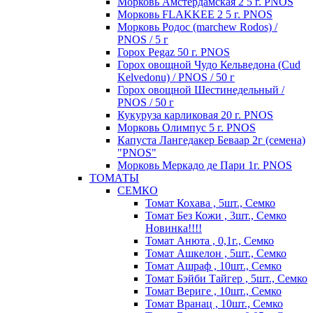
Морковь Амстердамская 2 5 г. PNOS
Морковь FLAKKEE 2 5 г. PNOS
Морковь Родос (marchew Rodos) /
PNOS / 5 г
Горох Pegaz 50 г. PNOS
Горох овощной Чудо Кельведона (Cud
Kelvedonu) / PNOS / 50 г
Горох овощной Шестинедельный /
PNOS / 50 г
Кукуруза карликовая 20 г. PNOS
Морковь Олимпус 5 г. PNOS
Капуста Лангедакер Беваар 2г (семена)
"PNOS"
Морковь Меркадо де Пари 1г. PNOS
ТОМАТЫ
СЕМКО
Томат Кохава , 5шт., Семко
Томат Без Кожи , 3шт., Семко
Новинка!!!!
Томат Анюта , 0,1г., Семко
Томат Ашкелон , 5шт., Семко
Томат Ашраф , 10шт., Семко
Томат Бэйби Тайгер , 5шт., Семко
Томат Вериге , 10шт., Семко
Томат Вранац , 10шт., Семко