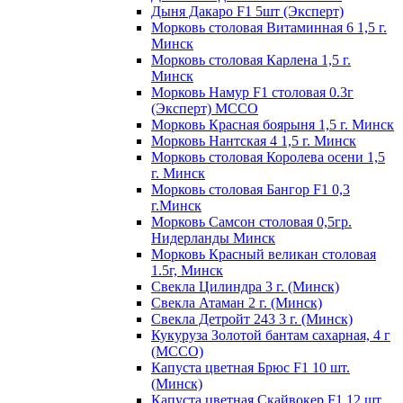
Дыня Дакаро F1 5шт (Эксперт)
Морковь столовая Витаминная 6 1,5 г.
Минск
Морковь столовая Карлена 1,5 г.
Минск
Морковь Намур F1 столовая 0.3г
(Эксперт) МССО
Морковь Красная боярыня 1,5 г. Минск
Морковь Нантская 4 1,5 г. Минск
Морковь столовая Королева осени 1,5
г. Минск
Морковь столовая Бангор F1 0,3
г.Минск
Морковь Самсон столовая 0,5гр.
Нидерланды Минск
Морковь Красный великан столовая
1.5г, Минск
Свекла Цилиндра 3 г. (Минск)
Свекла Атаман 2 г. (Минск)
Свекла Детройт 243 3 г. (Минск)
Кукуруза Золотой бантам сахарная, 4 г
(МССО)
Капуста цветная Брюс F1 10 шт.
(Минск)
Капуста цветная Скайвокер F1 12 шт.