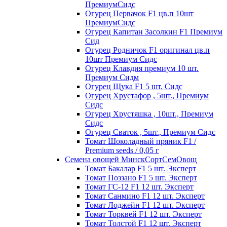
ПремиумСидс
Огурец Первачок F1 цв.п 10шт
ПремиумСидс
Огурец Капитан Засолкин F1 Премиум
Сид
Огурец Родничок F1 оригинал цв.п
10шт Премиум Сидс
Огурец Клавдия премиум 10 шт.
Премиум Сидм
Огурец Щука F1 5 шт. Сидс
Огурец Хрустафор , 5шт., Премиум
Сидс
Огурец Хрустяшка , 10шт., Премиум
Сидс
Огурец Сваток , 5шт., Премиум Сидс
Томат Шоколадный пряник F1 /
Premium seeds / 0,05 г
Семена овощей МинскСортСемОвощ
Томат Бакалар F1 5 шт. Эксперт
Томат Поззано F1 5 шт. Эксперт
Томат ГС-12 F1 12 шт. Эксперт
Томат Санмино F1 12 шт. Эксперт
Томат Лоджейн F1 12 шт. Эксперт
Томат Торквей F1 12 шт. Эксперт
Томат Толстой F1 12 шт. Эксперт