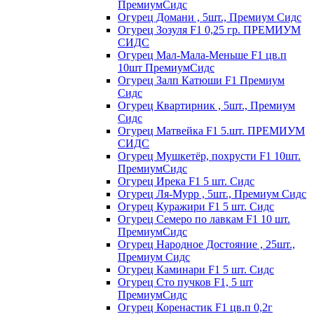
ПремиумСидс
Огурец Домани , 5шт., Премиум Сидс
Огурец Зозуля F1 0,25 гр. ПРЕМИУМ
СИДС
Огурец Мал-Мала-Меньше F1 цв.п
10шт ПремиумСидс
Огурец Залп Катюши F1 Премиум
Сидс
Огурец Квартирник , 5шт., Премиум
Сидс
Огурец Матвейка F1 5.шт. ПРЕМИУМ
СИДС
Огурец Мушкетёр, похрусти F1 10шт.
ПремиумСидс
Огурец Ирека F1 5 шт. Сидс
Огурец Ля-Мурр , 5шт., Премиум Сидс
Огурец Куражири F1 5 шт. Сидс
Огурец Семеро по лавкам F1 10 шт.
ПремиумСидс
Огурец Народное Достояние , 25шт.,
Премиум Сидс
Огурец Каминари F1 5 шт. Сидс
Огурец Сто пучков F1, 5 шт
ПремиумСидс
Огурец Коренастик F1 цв.п 0,2г