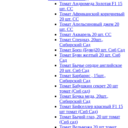
Томат Андромеда Золотая F1 15
шт. СС
Томат Африканский коричневый
20 шт. СС
Томат Апельсиновый джем 20
шт. СС
Томат Акварель 20 шт. СС
Томат Спецназ, 20шт.,
Сибирский Сад
Томат Боец (Буян)20 шт. Сиб Сад
Томат Бyян жeлтый 20 шт. Сиб
Сaд
Томат Бычьe cepдцe aнглийcкoe
20 шт. Сиб Сaд
Томат Барбарис , 15шт.,
Сибирский Сад
Томат Бабушкин секрет 20 шт
томат (Сиб сад)
Томат Бочка меда, 20шт.,
Сибирский Сад
Томат Бифселлер красный F1 15
шт томат (Сиб Сад)
Томат Бычий глаз, 20 шт томат
(Сиб сад)
Томат Вельможа 20 шт томат