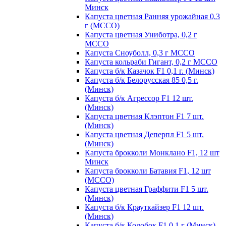
Минск
Капуста цветная Ранняя урожайная 0,3
г (МССО)
Капуста цветная Униботра, 0,2 г
МССО
Капуста Сноуболл, 0,3 г МССО
Капуста кольраби Гигант, 0,2 г МССО
Капуста б/к Казачок F1 0,1 г. (Минск)
Капуста б/к Белорусская 85 0,5 г.
(Минск)
Капуста б/к Агрессор F1 12 шт.
(Минск)
Капуста цветная Клэптон F1 7 шт.
(Минск)
Капуста цветная Деперпл F1 5 шт.
(Минск)
Капуста брокколи Монклано F1, 12 шт
Минск
Капуста брокколи Батавия F1, 12 шт
(МССО)
Капуста цветная Граффити F1 5 шт.
(Минск)
Капуста б/к Крауткайзер F1 12 шт.
(Минск)
Капуста б/к Колобок F1 0,1 г (Минск)