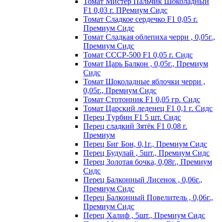
Томат Мистер Пальчик Шоколадный
F1 0,03 г. ПРемиум Сидс
Томат Сладкое сердечко F1 0,05 г.
Премиум Сидс
Томат Сладкая облепиха черри , 0,05г.,
Премиум Сидс
Томат СССР-500 F1 0,05 г. Сидс
Томат Царь Балкон , 0,05г., Премиум
Сидс
Томат Шоколадные яблочки черри ,
0,05г., Премиум Сидс
Томат Стотонник F1 0,05 гр. Сидс
Томат Царский леденец F1 0,1 г. Сидс
Перец Tурбин F1 5 шт. Сидс
Перец сладкий Зятёк F1 0,08 г.
Премиум
Перец Биг Бон, 0,1г., Премиум Сидс
Перец Будулай , 5шт., Премиум Сидс
Перец Золотая бочка, 0,08г., Премиум
Сидс
Перец Балконный Лисенок , 0,06г.,
Премиум Сидс
Перец Балконный Повелитель , 0,06г.,
Премиум Сидс
Перец Халиф , 5шт., Премиум Сидс