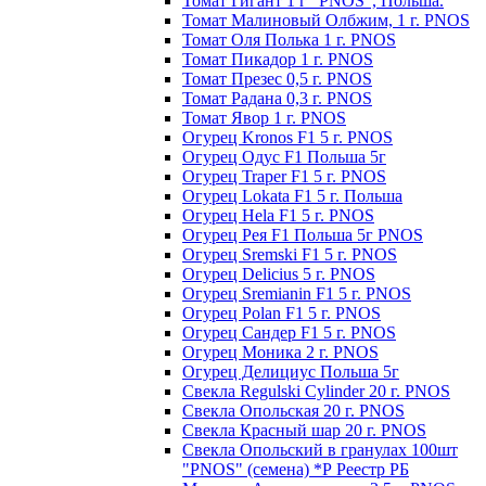
Томат Гигант 1 г "PNOS", Польша.
Томат Малиновый Олбжим, 1 г. PNOS
Томат Оля Полька 1 г. PNOS
Томат Пикадор 1 г. PNOS
Томат Презес 0,5 г. PNOS
Toмaт Рaдaнa 0,3 г. PNOS
Томат Явор 1 г. PNOS
Огурец Kronos F1 5 г. PNOS
Огурец Одус F1 Польша 5г
Огурец Traper F1 5 г. PNOS
Огурец Lokata F1 5 г. Польша
Огурец Hela F1 5 г. PNOS
Огурец Рея F1 Польша 5г PNOS
Огурец Sremski F1 5 г. PNOS
Огурец Delicius 5 г. PNOS
Огурец Sremianin F1 5 г. PNOS
Огурец Polan F1 5 г. PNOS
Огурец Сандер F1 5 г. PNOS
Огурец Моника 2 г. PNOS
Огурец Делициус Польша 5г
Свекла Regulski Cylinder 20 г. PNOS
Свекла Опольская 20 г. PNOS
Свекла Красный шар 20 г. PNOS
Свекла Опольский в гранулах 100шт
"PNOS" (семена) *Р Реестр РБ