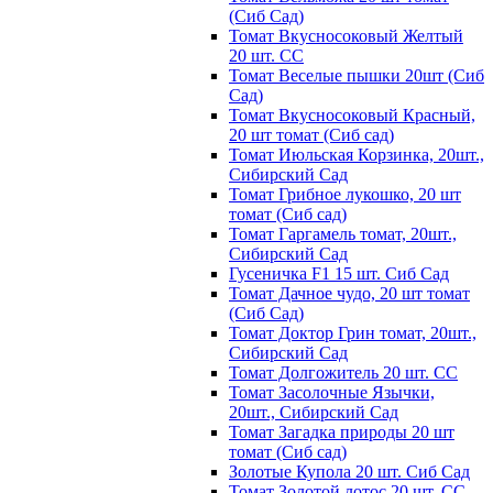
(Сиб Сад)
Томат Вкусносоковый Желтый
20 шт. СС
Томат Веселые пышки 20шт (Сиб
Сад)
Томат Вкусносоковый Красный,
20 шт томат (Сиб сад)
Томат Июльская Корзинка, 20шт.,
Сибирский Сад
Томат Грибное лукошко, 20 шт
томат (Сиб сад)
Томат Гаргамель томат, 20шт.,
Сибирский Сад
Гусеничка F1 15 шт. Сиб Сад
Томат Дачное чудо, 20 шт томат
(Сиб Сад)
Томат Доктор Грин томат, 20шт.,
Сибирский Сад
Томат Долгожитель 20 шт. СС
Томат Засолочные Язычки,
20шт., Сибирский Сад
Томат Загадка природы 20 шт
томат (Сиб сад)
Золотые Купола 20 шт. Сиб Сад
Томат Золотой лотос 20 шт. СС