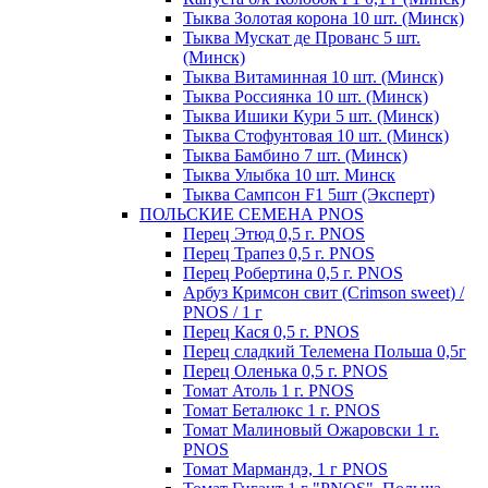
Тыква Золотая корона 10 шт. (Минск)
Тыква Мускат де Прованс 5 шт.
(Минск)
Тыква Витаминная 10 шт. (Минск)
Тыква Россиянка 10 шт. (Минск)
Тыква Ишики Кури 5 шт. (Минск)
Тыква Стофунтовая 10 шт. (Минск)
Тыква Бамбино 7 шт. (Минск)
Тыква Улыбка 10 шт. Минск
Тыква Сампсон F1 5шт (Эксперт)
ПОЛЬСКИЕ СЕМЕНА PNOS
Перец Этюд 0,5 г. PNOS
Перец Трапез 0,5 г. PNOS
Перец Робертина 0,5 г. PNOS
Арбуз Кримсон свит (Crimson sweet) /
PNOS / 1 г
Перец Кася 0,5 г. PNOS
Перец сладкий Телемена Польша 0,5г
Перец Оленька 0,5 г. PNOS
Томат Атоль 1 г. PNOS
Томат Беталюкс 1 г. PNOS
Томат Малиновый Ожаровски 1 г.
PNOS
Томат Мармандэ, 1 г PNOS