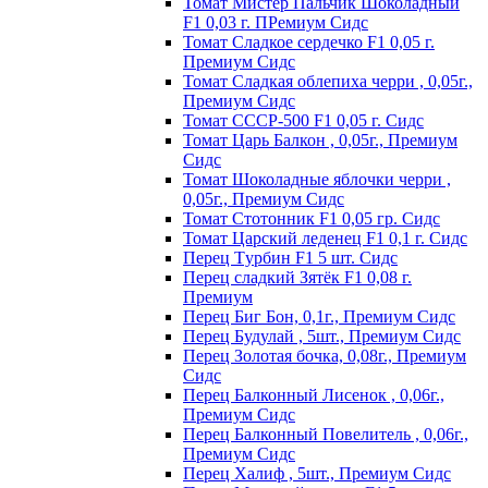
Томат Мистер Пальчик Шоколадный
F1 0,03 г. ПРемиум Сидс
Томат Сладкое сердечко F1 0,05 г.
Премиум Сидс
Томат Сладкая облепиха черри , 0,05г.,
Премиум Сидс
Томат СССР-500 F1 0,05 г. Сидс
Томат Царь Балкон , 0,05г., Премиум
Сидс
Томат Шоколадные яблочки черри ,
0,05г., Премиум Сидс
Томат Стотонник F1 0,05 гр. Сидс
Томат Царский леденец F1 0,1 г. Сидс
Перец Tурбин F1 5 шт. Сидс
Перец сладкий Зятёк F1 0,08 г.
Премиум
Перец Биг Бон, 0,1г., Премиум Сидс
Перец Будулай , 5шт., Премиум Сидс
Перец Золотая бочка, 0,08г., Премиум
Сидс
Перец Балконный Лисенок , 0,06г.,
Премиум Сидс
Перец Балконный Повелитель , 0,06г.,
Премиум Сидс
Перец Халиф , 5шт., Премиум Сидс