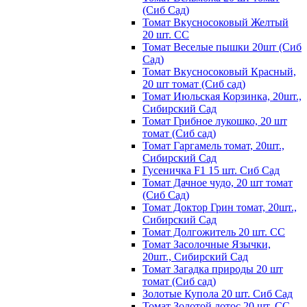
(Сиб Сад)
Томат Вкусносоковый Желтый
20 шт. СС
Томат Веселые пышки 20шт (Сиб
Сад)
Томат Вкусносоковый Красный,
20 шт томат (Сиб сад)
Томат Июльская Корзинка, 20шт.,
Сибирский Сад
Томат Грибное лукошко, 20 шт
томат (Сиб сад)
Томат Гаргамель томат, 20шт.,
Сибирский Сад
Гусеничка F1 15 шт. Сиб Сад
Томат Дачное чудо, 20 шт томат
(Сиб Сад)
Томат Доктор Грин томат, 20шт.,
Сибирский Сад
Томат Долгожитель 20 шт. СС
Томат Засолочные Язычки,
20шт., Сибирский Сад
Томат Загадка природы 20 шт
томат (Сиб сад)
Золотые Купола 20 шт. Сиб Сад
Томат Золотой лотос 20 шт. СС