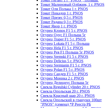
Томат Гигант 1 г "PNOS", Польша.
Томат Малиновый Олбжим, 1 г. PNOS
Томат Оля Полька 1 г. PNOS
Томат Пикадор 1 г. PNOS
Томат Презес 0,5 г. PNOS
Toмaт Рaдaнa 0,3 г. PNOS
Томат Явор 1 г. PNOS
Огурец Kronos F1 5 г. PNOS
Огурец Одус F1 Польша 5г
Огурец Traper F1 5 г. PNOS
Огурец Lokata F1 5 г. Польша
Огурец Hela F1 5 г. PNOS
Огурец Рея F1 Польша 5г PNOS
Огурец Sremski F1 5 г. PNOS
Огурец Delicius 5 г. PNOS
Огурец Sremianin F1 5 г. PNOS
Огурец Polan F1 5 г. PNOS
Огурец Сандер F1 5 г. PNOS
Огурец Моника 2 г. PNOS
Огурец Делициус Польша 5г
Свекла Regulski Cylinder 20 г. PNOS
Свекла Опольская 20 г. PNOS
Свекла Красный шар 20 г. PNOS
Свекла Опольский в гранулах 100шт
"PNOS" (семена) *Р Реестр РБ