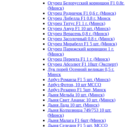
Огурец Белорусский корнишон F1 0.8г.
(Минск)
Огурец Родничок F1 0,6 г. (Минск)
Огурец Либелла F1 0.8 г. Минск
Огурец Титус F1 1 г. (Минск)
Огурец Амур F1 10 шт. (Минск)
Огурец Верасень 0,8 г. (Минск)
Огурец Засолочный 0.8 г. (Минск)
Огурец Мирабелл F1 5 шт. (Минск)
Огурец Парижский корнишон 1 г.
(Минск)
Огурец Перента F1 1 г. (Минск)
Огурец Абсолют F1 10шт (Эксперт)
Лук порей Осенний великан 0,5 г.
Минск
Арбуз Романза F1 5 шт. (Минск)
Арбуз Фотон, 10 шт МССО
Арбуз Розарио F1 5шт, Минск
Дыня Мельба 10 шт. (Минск)
Дыня Свит Ананас 10 шт. (Минск)
Дыня Лада 10 шт. (Минск)
Дыня Колхозница 749/753 10 шт.
(Минск)
Дыня Малага F1 6шт (Минск)
Дыня Селедин F1 5 шт. МССО