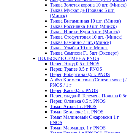
Тыква Золотая корона 10 шт. (Минск)
Тыква Мускат де Прованс 5 шт.
(Минск)
Тыква Витаминная 10 шт. (Минск)
Тыква Россиянка 10 шт. (Минск)
Тыква Ишики Кури 5 шт. (Минск)
Тыква Стофунтовая 10 шт. (Минск)
Тыква Бамбино 7 шт. (Минск)
Тыква Улыбка 10 шт. Минск
Тыква Сампсон F1 5шт (Эксперт)
ПОЛЬСКИЕ СЕМЕНА PNOS
Перец Этюд 0,5 г. PNOS
Перец Трапез 0,5 г. PNOS
Перец Робертина 0,5 г. PNOS
Арбуз Кримсон свит (Crimson sweet) /
PNOS / 1 г
Перец Кася 0,5 г. PNOS
Перец сладкий Телемена Польша 0,5г
Перец Оленька 0,5 г. PNOS
Томат Атоль 1 г. PNOS
Томат Беталюкс 1 г. PNOS
Томат Малиновый Ожаровски 1 г.
PNOS
Томат Мармандэ, 1 г PNOS