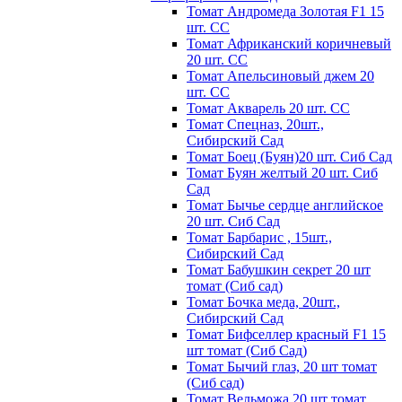
Томат Андромеда Золотая F1 15
шт. СС
Томат Африканский коричневый
20 шт. СС
Томат Апельсиновый джем 20
шт. СС
Томат Акварель 20 шт. СС
Томат Спецназ, 20шт.,
Сибирский Сад
Томат Боец (Буян)20 шт. Сиб Сад
Томат Бyян жeлтый 20 шт. Сиб
Сaд
Томат Бычьe cepдцe aнглийcкoe
20 шт. Сиб Сaд
Томат Барбарис , 15шт.,
Сибирский Сад
Томат Бабушкин секрет 20 шт
томат (Сиб сад)
Томат Бочка меда, 20шт.,
Сибирский Сад
Томат Бифселлер красный F1 15
шт томат (Сиб Сад)
Томат Бычий глаз, 20 шт томат
(Сиб сад)
Томат Вельможа 20 шт томат