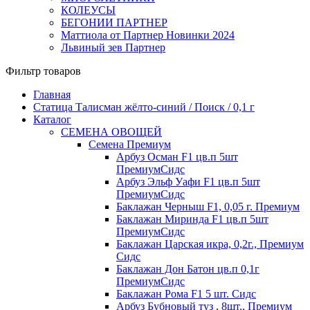
КОЛЕУСЫ
БЕГОНИИ ПАРТНЕР
Маттиола от Партнер Новинки 2024
Львиный зев Партнер
Фильтр товаров
Главная
Статица Талисман жёлто-синий / Поиск / 0,1 г
Каталог
СЕМЕНА ОВОЩЕЙ
Семена Премиум
Арбуз Осман F1 цв.п 5шт
ПремиумСидс
Арбуз Эльф Уафи F1 цв.п 5шт
ПремиумСидс
Баклажан Черныш F1, 0,05 г. Премиум
Баклажан Миринда F1 цв.п 5шт
ПремиумСидс
Баклажан Царская икра, 0,2г., Премиум
Сидс
Баклажан Дон Батон цв.п 0,1г
ПремиумСидс
Баклажан Рома F1 5 шт. Сидс
Арбуз Бубновый туз , 8шт., Премиум