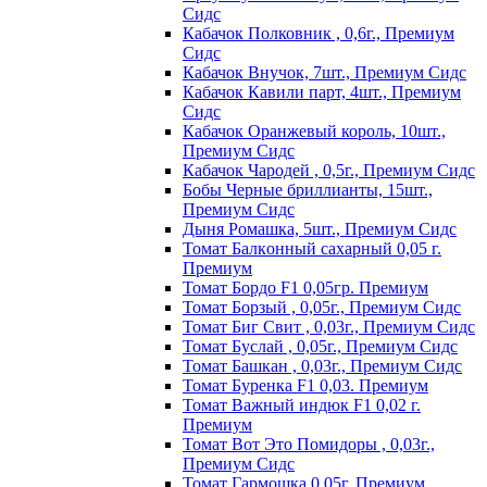
Сидс
Кабачок Полковник , 0,6г., Премиум
Сидс
Кабачок Внучок, 7шт., Премиум Сидс
Кабачок Кавили парт, 4шт., Премиум
Сидс
Кабачок Оранжевый король, 10шт.,
Премиум Сидс
Кабачок Чародей , 0,5г., Премиум Сидс
Бобы Черные бриллианты, 15шт.,
Премиум Сидс
Дыня Ромашка, 5шт., Премиум Сидс
Томат Бaлкoнный caxapный 0,05 г.
Пpeмиyм
Томат Бордо F1 0,05гр. Премиум
Томат Борзый , 0,05г., Премиум Сидс
Томат Биг Свит , 0,03г., Премиум Сидс
Томат Буслай , 0,05г., Премиум Сидс
Томат Башкан , 0,03г., Премиум Сидс
Томат Буренка F1 0,03. Премиум
Томат Baжный индюк F1 0,02 г.
Пpeмиyм
Томат Вот Это Помидоры , 0,03г.,
Премиум Сидс
Томат Гармошка 0,05г. Премиум