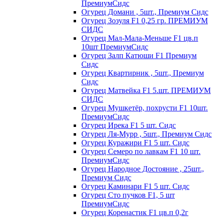
ПремиумСидс
Огурец Домани , 5шт., Премиум Сидс
Огурец Зозуля F1 0,25 гр. ПРЕМИУМ
СИДС
Огурец Мал-Мала-Меньше F1 цв.п
10шт ПремиумСидс
Огурец Залп Катюши F1 Премиум
Сидс
Огурец Квартирник , 5шт., Премиум
Сидс
Огурец Матвейка F1 5.шт. ПРЕМИУМ
СИДС
Огурец Мушкетёр, похрусти F1 10шт.
ПремиумСидс
Огурец Ирека F1 5 шт. Сидс
Огурец Ля-Мурр , 5шт., Премиум Сидс
Огурец Куражири F1 5 шт. Сидс
Огурец Семеро по лавкам F1 10 шт.
ПремиумСидс
Огурец Народное Достояние , 25шт.,
Премиум Сидс
Огурец Каминари F1 5 шт. Сидс
Огурец Сто пучков F1, 5 шт
ПремиумСидс
Огурец Коренастик F1 цв.п 0,2г