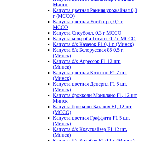
Минск
Капуста цветная Ранняя урожайная 0,3
г (МССО)
Капуста цветная Униботра, 0,2 г
МССО
Капуста Сноуболл, 0,3 г МССО
Капуста кольраби Гигант, 0,2 г МССО
Капуста б/к Казачок F1 0,1 г. (Минск)
Капуста б/к Белорусская 85 0,5 г.
(Минск)
Капуста б/к Агрессор F1 12 шт.
(Минск)
Капуста цветная Клэптон F1 7 шт.
(Минск)
Капуста цветная Деперпл F1 5 шт.
(Минск)
Капуста брокколи Монклано F1, 12 шт
Минск
Капуста брокколи Батавия F1, 12 шт
(МССО)
Капуста цветная Граффити F1 5 шт.
(Минск)
Капуста б/к Крауткайзер F1 12 шт.
(Минск)
Капуста б/к Колобок F1 0,1 г (Минск)