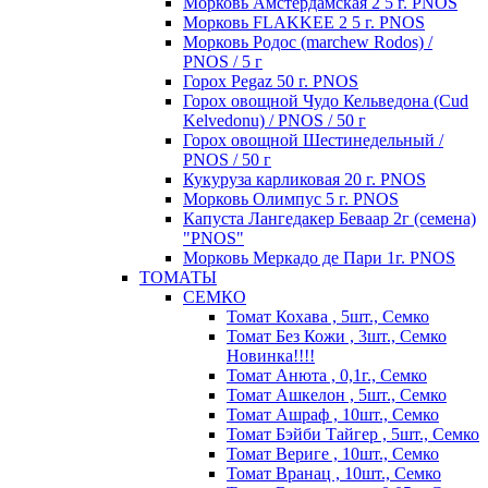
Морковь Амстердамская 2 5 г. PNOS
Морковь FLAKKEE 2 5 г. PNOS
Морковь Родос (marchew Rodos) /
PNOS / 5 г
Горох Pegaz 50 г. PNOS
Горох овощной Чудо Кельведона (Cud
Kelvedonu) / PNOS / 50 г
Горох овощной Шестинедельный /
PNOS / 50 г
Кукуруза карликовая 20 г. PNOS
Морковь Олимпус 5 г. PNOS
Капуста Лангедакер Беваар 2г (семена)
"PNOS"
Морковь Меркадо де Пари 1г. PNOS
ТОМАТЫ
СЕМКО
Томат Кохава , 5шт., Семко
Томат Без Кожи , 3шт., Семко
Новинка!!!!
Томат Анюта , 0,1г., Семко
Томат Ашкелон , 5шт., Семко
Томат Ашраф , 10шт., Семко
Томат Бэйби Тайгер , 5шт., Семко
Томат Вериге , 10шт., Семко
Томат Вранац , 10шт., Семко