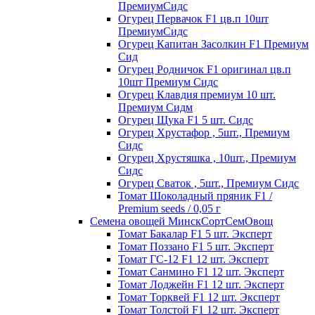
ПремиумСидс
Огурец Первачок F1 цв.п 10шт
ПремиумСидс
Огурец Капитан Засолкин F1 Премиум
Сид
Огурец Родничок F1 оригинал цв.п
10шт Премиум Сидс
Огурец Клавдия премиум 10 шт.
Премиум Сидм
Огурец Щука F1 5 шт. Сидс
Огурец Хрустафор , 5шт., Премиум
Сидс
Огурец Хрустяшка , 10шт., Премиум
Сидс
Огурец Сваток , 5шт., Премиум Сидс
Томат Шоколадный пряник F1 /
Premium seeds / 0,05 г
Семена овощей МинскСортСемОвощ
Томат Бакалар F1 5 шт. Эксперт
Томат Поззано F1 5 шт. Эксперт
Томат ГС-12 F1 12 шт. Эксперт
Томат Санмино F1 12 шт. Эксперт
Томат Лоджейн F1 12 шт. Эксперт
Томат Торквей F1 12 шт. Эксперт
Томат Толстой F1 12 шт. Эксперт