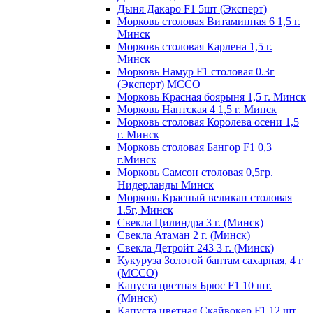
Дыня Дакаро F1 5шт (Эксперт)
Морковь столовая Витаминная 6 1,5 г.
Минск
Морковь столовая Карлена 1,5 г.
Минск
Морковь Намур F1 столовая 0.3г
(Эксперт) МССО
Морковь Красная боярыня 1,5 г. Минск
Морковь Нантская 4 1,5 г. Минск
Морковь столовая Королева осени 1,5
г. Минск
Морковь столовая Бангор F1 0,3
г.Минск
Морковь Самсон столовая 0,5гр.
Нидерланды Минск
Морковь Красный великан столовая
1.5г, Минск
Свекла Цилиндра 3 г. (Минск)
Свекла Атаман 2 г. (Минск)
Свекла Детройт 243 3 г. (Минск)
Кукуруза Золотой бантам сахарная, 4 г
(МССО)
Капуста цветная Брюс F1 10 шт.
(Минск)
Капуста цветная Скайвокер F1 12 шт.