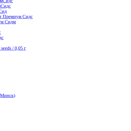
умСидс
мСидс
Сид
шт Премиум Сидс
ум Сидм
с
дс
eeds / 0,05 г
(Минск)