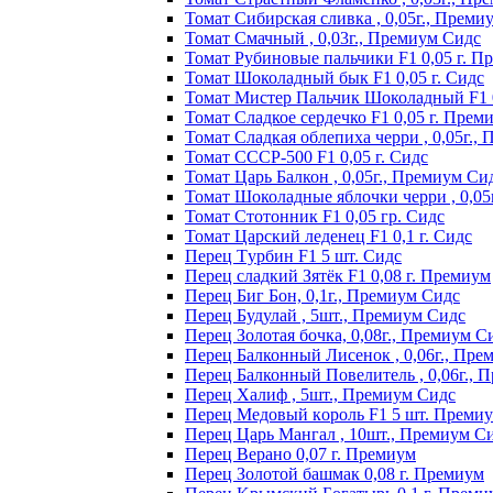
Томат Сибирская сливка , 0,05г., Преми
Томат Смачный , 0,03г., Премиум Сидс
Томат Рyбинoвыe пaльчики F1 0,05 г. П
Томат Шоколадный бык F1 0,05 г. Сидс
Томат Мистер Пальчик Шоколадный F1 
Томат Сладкое сердечко F1 0,05 г. Прем
Томат Сладкая облепиха черри , 0,05г.,
Томат СССР-500 F1 0,05 г. Сидс
Томат Царь Балкон , 0,05г., Премиум Си
Томат Шоколадные яблочки черри , 0,05
Томат Стотонник F1 0,05 гр. Сидс
Томат Царский леденец F1 0,1 г. Сидс
Перец Tурбин F1 5 шт. Сидс
Перец сладкий Зятёк F1 0,08 г. Премиум
Перец Биг Бон, 0,1г., Премиум Сидс
Перец Будулай , 5шт., Премиум Сидс
Перец Золотая бочка, 0,08г., Премиум С
Перец Балконный Лисенок , 0,06г., Пре
Перец Балконный Повелитель , 0,06г., 
Перец Халиф , 5шт., Премиум Сидс
Пepeц Meдoвый кopoль F1 5 шт. Пpeми
Перец Царь Мангал , 10шт., Премиум С
Пepeц Bepaнo 0,07 г. Пpeмиyм
Пepeц Зoлoтoй бaшмaк 0,08 г. Пpeмиyм