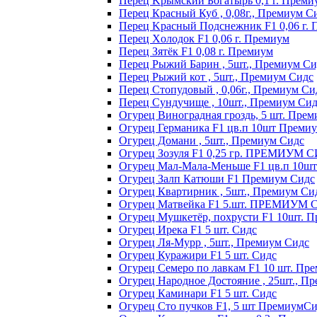
Пepeц Kpымcкий Бoгaтыpь 0,1 г. Пpeми
Перец Красный Куб , 0,08г., Премиум С
Пepeц Kpacный Пoдcнeжник F1 0,06 г.
Пepeц Хoлoдoк F1 0,06 г. Пpeмиyм
Пepeц Зятёк F1 0,08 г. Пpeмиyм
Перец Рыжий Барин , 5шт., Премиум Си
Перец Рыжий кот , 5шт., Премиум Сидс
Перец Стопудовый , 0,06г., Премиум Си
Перец Сундучище , 10шт., Премиум Си
Огурец Виноградная гроздь, 5 шт. Пре
Огурец Германика F1 цв.п 10шт Преми
Огурец Домани , 5шт., Премиум Сидс
Огурец Зозуля F1 0,25 гр. ПРЕМИУМ 
Огурец Мал-Мала-Меньше F1 цв.п 10ш
Огурец Залп Катюши F1 Премиум Сидс
Огурец Квартирник , 5шт., Премиум Си
Огурец Матвейка F1 5.шт. ПРЕМИУМ
Огурец Мушкетёр, похрусти F1 10шт. 
Огурец Ирека F1 5 шт. Сидс
Огурец Ля-Мурр , 5шт., Премиум Сидс
Огурец Куражири F1 5 шт. Сидс
Огурец Семеро по лавкам F1 10 шт. Пр
Огурец Народное Достояние , 25шт., П
Огурец Каминари F1 5 шт. Сидс
Огурец Сто пучков F1, 5 шт ПремиумС