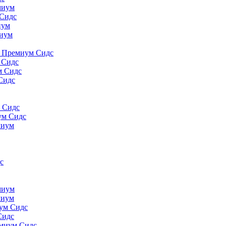
миyм
 Сидс
иyм
миyм
., Премиум Сидс
 Сидс
м Сидс
Сидс
м Сидс
ум Сидс
миyм
с
миyм
миyм
иум Сидс
Сидс
емиум Сидс