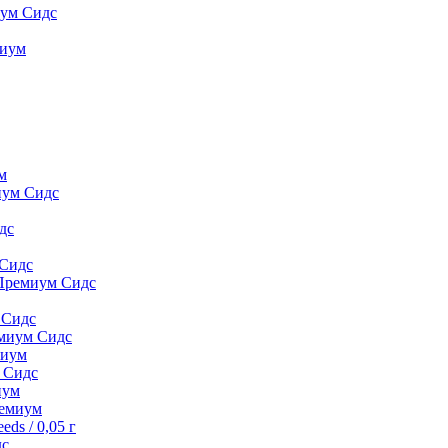
иум Сидс
миyм
м
иум Сидс
дс
 Сидс
 Премиум Сидс
 Сидс
емиум Сидс
миyм
м Сидс
иyм
peмиyм
ds / 0,05 г
дс