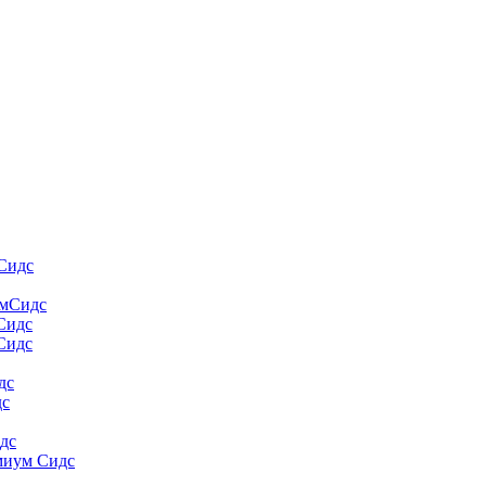
Сидс
умСидс
 Сидс
Сидс
дс
дс
дс
миум Сидс