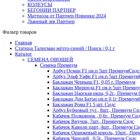
КОЛЕУСЫ
БЕГОНИИ ПАРТНЕР
Маттиола от Партнер Новинки 2024
Львиный зев Партнер
Фильтр товаров
Главная
Статица Талисман жёлто-синий / Поиск / 0,1 г
Каталог
СЕМЕНА ОВОЩЕЙ
Семена Премиум
Арбуз Осман F1 цв.п 5шт ПремиумСидс
Арбуз Эльф Уафи F1 цв.п 5шт Премиум
Баклажан Черныш F1, 0,05 г. Премиум
Баклажан Миринда F1 цв.п 5шт Преми
Баклажан Царская икра, 0,2г., Премиум
Баклажан Дон Батон цв.п 0,1г Премиум
Баклажан Рома F1 5 шт. Сидс
Арбуз Бубновый туз , 8шт., Премиум Си
Кабачок Полковник , 0,6г., Премиум Си
Кабачок Внучок, 7шт., Премиум Сидс
Кабачок Кавили парт, 4шт., Премиум Си
Кабачок Оранжевый король, 10шт., Пре
Кабачок Чародей , 0,5г., Премиум Сидс