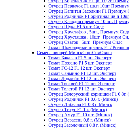
Огурец Коренастик F1 цв.п 0,2г Преми
Огурец Первачок F1 цв.п 10шт Премиу
Огурец Капитан Засолкин F1 Премиум 
Огурец Родничок F1 оригинал цв.п 10
Огурец Клавдия премиум 10 шт. Преми
Огурец Щука F1 5 шт. Сидс
Огурец Хрустафор , 5шт., Премиум Сид
Огурец Хрустяшка , 10шт., Премиум Си
Огурец Сваток , 5шт., Премиум Сидс
Томат Шоколадный пряник F1 / Premium s
Семена овощей МинскСортСемОвощ
Томат Бакалар F1 5 шт. Эксперт
Томат Поззано F1 5 шт. Эксперт
Томат ГС-12 F1 12 шт. Эксперт
Томат Санмино F1 12 шт. Эксперт
Томат Лоджейн F1 12 шт. Эксперт
Томат Торквей F1 12 шт. Эксперт
Томат Толстой F1 12 шт. Эксперт
Огурец Белорусский корнишон F1 0.8г. 
Огурец Родничок F1 0,6 г. (Минск)
Огурец Либелла F1 0.8 г. Минск
Огурец Титус F1 1 г. (Минск)
Огурец Амур F1 10 шт. (Минск)
Огурец Верасень 0,8 г. (Минск)
Огурец Засолочный 0.8 г. (Минск)