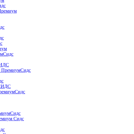
yм
идс
 Пpeмиyм
дс
дс
дс
миум
умСидс
СИДС
т ПремиумСидс
дс
 СИДС
ПремиумСидс
емиумСидс
ремиум Сидс
идс