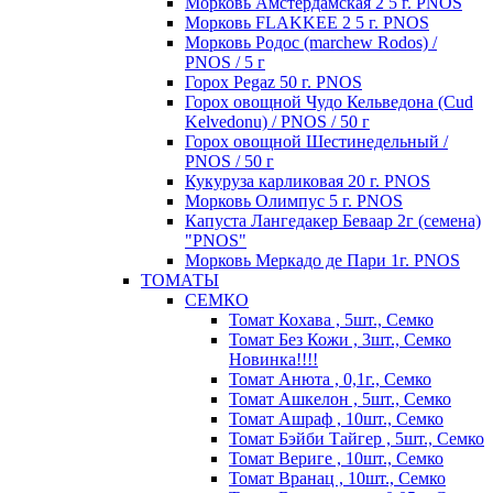
Морковь Амстердамская 2 5 г. PNOS
Морковь FLAKKEE 2 5 г. PNOS
Морковь Родос (marchew Rodos) /
PNOS / 5 г
Горох Pegaz 50 г. PNOS
Горох овощной Чудо Кельведона (Cud
Kelvedonu) / PNOS / 50 г
Горох овощной Шестинедельный /
PNOS / 50 г
Кукуруза карликовая 20 г. PNOS
Морковь Олимпус 5 г. PNOS
Капуста Лангедакер Беваар 2г (семена)
"PNOS"
Морковь Меркадо де Пари 1г. PNOS
ТОМАТЫ
СЕМКО
Томат Кохава , 5шт., Семко
Томат Без Кожи , 3шт., Семко
Новинка!!!!
Томат Анюта , 0,1г., Семко
Томат Ашкелон , 5шт., Семко
Томат Ашраф , 10шт., Семко
Томат Бэйби Тайгер , 5шт., Семко
Томат Вериге , 10шт., Семко
Томат Вранац , 10шт., Семко