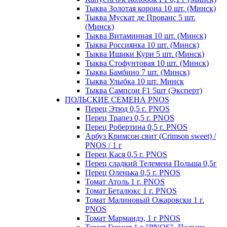
Тыква Золотая корона 10 шт. (Минск)
Тыква Мускат де Прованс 5 шт.
(Минск)
Тыква Витаминная 10 шт. (Минск)
Тыква Россиянка 10 шт. (Минск)
Тыква Ишики Кури 5 шт. (Минск)
Тыква Стофунтовая 10 шт. (Минск)
Тыква Бамбино 7 шт. (Минск)
Тыква Улыбка 10 шт. Минск
Тыква Сампсон F1 5шт (Эксперт)
ПОЛЬСКИЕ СЕМЕНА PNOS
Перец Этюд 0,5 г. PNOS
Перец Трапез 0,5 г. PNOS
Перец Робертина 0,5 г. PNOS
Арбуз Кримсон свит (Crimson sweet) /
PNOS / 1 г
Перец Кася 0,5 г. PNOS
Перец сладкий Телемена Польша 0,5г
Перец Оленька 0,5 г. PNOS
Томат Атоль 1 г. PNOS
Томат Беталюкс 1 г. PNOS
Томат Малиновый Ожаровски 1 г.
PNOS
Томат Мармандэ, 1 г PNOS