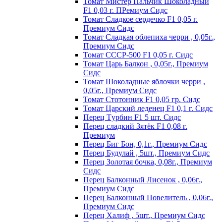
Томат Мистер Пальчик Шоколадный
F1 0,03 г. ПРемиум Сидс
Томат Сладкое сердечко F1 0,05 г.
Премиум Сидс
Томат Сладкая облепиха черри , 0,05г.,
Премиум Сидс
Томат СССР-500 F1 0,05 г. Сидс
Томат Царь Балкон , 0,05г., Премиум
Сидс
Томат Шоколадные яблочки черри ,
0,05г., Премиум Сидс
Томат Стотонник F1 0,05 гр. Сидс
Томат Царский леденец F1 0,1 г. Сидс
Перец Tурбин F1 5 шт. Сидс
Перец сладкий Зятёк F1 0,08 г.
Премиум
Перец Биг Бон, 0,1г., Премиум Сидс
Перец Будулай , 5шт., Премиум Сидс
Перец Золотая бочка, 0,08г., Премиум
Сидс
Перец Балконный Лисенок , 0,06г.,
Премиум Сидс
Перец Балконный Повелитель , 0,06г.,
Премиум Сидс
Перец Халиф , 5шт., Премиум Сидс