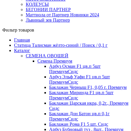
КОЛЕУСЫ
БЕГОНИИ ПАРТНЕР
Маттиола от Партнер Новинки 2024
Львиный зев Партнер
Фильтр товаров
Главная
Статица Талисман жёлто-синий / Поиск / 0,1 г
Каталог
СЕМЕНА ОВОЩЕЙ
Семена Премиум
Арбуз Осман F1 цв.п 5шт
ПремиумСидс
Арбуз Эльф Уафи F1 цв.п 5шт
ПремиумСидс
Баклажан Черныш F1, 0,05 г. Премиум
Баклажан Миринда F1 цв.п 5шт
ПремиумСидс
Баклажан Царская икра, 0,2г., Премиум
Сидс
Баклажан Дон Батон цв.п 0,1г
ПремиумСидс
Баклажан Рома F1 5 шт. Сидс
Арбуз Бубновый туз , 8шт., Премиум