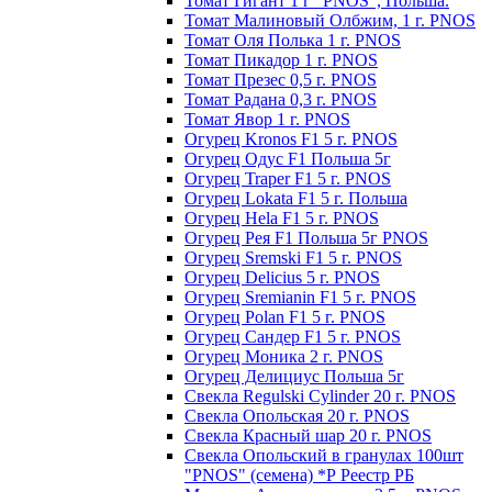
Томат Гигант 1 г "PNOS", Польша.
Томат Малиновый Олбжим, 1 г. PNOS
Томат Оля Полька 1 г. PNOS
Томат Пикадор 1 г. PNOS
Томат Презес 0,5 г. PNOS
Toмaт Рaдaнa 0,3 г. PNOS
Томат Явор 1 г. PNOS
Огурец Kronos F1 5 г. PNOS
Огурец Одус F1 Польша 5г
Огурец Traper F1 5 г. PNOS
Огурец Lokata F1 5 г. Польша
Огурец Hela F1 5 г. PNOS
Огурец Рея F1 Польша 5г PNOS
Огурец Sremski F1 5 г. PNOS
Огурец Delicius 5 г. PNOS
Огурец Sremianin F1 5 г. PNOS
Огурец Polan F1 5 г. PNOS
Огурец Сандер F1 5 г. PNOS
Огурец Моника 2 г. PNOS
Огурец Делициус Польша 5г
Свекла Regulski Cylinder 20 г. PNOS
Свекла Опольская 20 г. PNOS
Свекла Красный шар 20 г. PNOS
Свекла Опольский в гранулах 100шт
"PNOS" (семена) *Р Реестр РБ