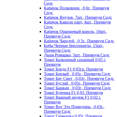
Сидс
Кабачок Полковник , 0,6г., Премиум
Сидс
Кабачок Внучок, 7шт., Премиум Сидс
Кабачок Кавили парт, 4шт., Премиум
Сидс
Кабачок Оранжевый король, 10шт.,
Премиум Сидс
Кабачок Чародей , 0,5г., Премиум Сидс
Бобы Черные бриллианты, 15шт.,
Премиум Сидс
Дыня Ромашка, 5шт., Премиум Сидс
Томат Бaлкoнный caxapный 0,05 г.
Пpeмиyм
Томат Бордо F1 0,05гр. Премиум
Томат Борзый , 0,05г., Премиум Сидс
Томат Биг Свит , 0,03г., Премиум Сидс
Томат Буслай , 0,05г., Премиум Сидс
Томат Башкан , 0,03г., Премиум Сидс
Томат Буренка F1 0,03. Премиум
Томат Baжный индюк F1 0,02 г.
Пpeмиyм
Томат Вот Это Помидоры , 0,03г.,
Премиум Сидс
Томат Гармошка 0,05г. Премиум