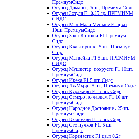
ПремиумСидс
Огурец Домани , 5шт., Премиум Сидс
Огурец Зозуля F1 0,25 гр. ПРЕМИУМ
СИДС
Огурец Мал-Мала-Меньше F1 цв.п
10шт ПремиумСидс
Огурец Залп Катюши F1 Премиум
Сидс
Огурец Квартирник , 5шт., Премиум
Сидс
Огурец Матвейка F1 5.шт. ПРЕМИУМ
СИДС
Огурец Мушкетёр, похрусти F1 10шт.
ПремиумСидс
Огурец Ирека F1 5 шт. Сидс
Огурец Ля-Мурр , 5шт., Премиум Сидс
Огурец Куражири F1 5 шт. Сидс
Огурец Семеро по лавкам F1 10 шт.
ПремиумСидс
Огурец Народное Достояние , 25шт.,
Премиум Сидс
Огурец Каминари F1 5 шт. Сидс
Огурец Сто пучков F1, 5 шт
ПремиумСидс
Огурец Коренастик F1 цв.п 0,2г