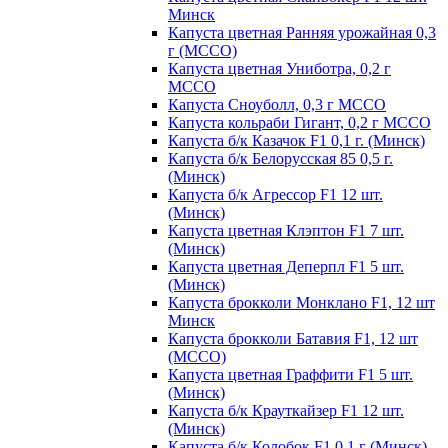
Минск
Капуста цветная Ранняя урожайная 0,3
г (МССО)
Капуста цветная Униботра, 0,2 г
МССО
Капуста Сноуболл, 0,3 г МССО
Капуста кольраби Гигант, 0,2 г МССО
Капуста б/к Казачок F1 0,1 г. (Минск)
Капуста б/к Белорусская 85 0,5 г.
(Минск)
Капуста б/к Агрессор F1 12 шт.
(Минск)
Капуста цветная Клэптон F1 7 шт.
(Минск)
Капуста цветная Деперпл F1 5 шт.
(Минск)
Капуста брокколи Монклано F1, 12 шт
Минск
Капуста брокколи Батавия F1, 12 шт
(МССО)
Капуста цветная Граффити F1 5 шт.
(Минск)
Капуста б/к Крауткайзер F1 12 шт.
(Минск)
Капуста б/к Колобок F1 0,1 г (Минск)