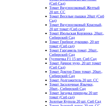
(Сиб Сад)
Томат Вкусносоковый Желтый
20 шт. СС
Томат Веселые пышки 20шт (Сиб
Сад)
Томат Вкусносоковый Красный,
20 шт томат (Сиб сад)
Томат Июльская Корзинка, 20шт.,
Сибирский Сад
Томат Грибное лукошко, 20 шт
томат (Сиб сад)
Томат Гаргамель томат, 20шт.,
Сибирский Сад
Гусеничка F1 15 шт. Сиб Сад
Томат Дачное чудо, 20 шт томат
(Сиб Сад)
Томат Доктор Грин томат, 20шт.,
Сибирский Сад
Томат Долгожитель 20 шт. СС
Томат Засолочные Язычки,
20шт., Сибирский Сад
Томат Загадка природы 20 шт
томат (Сиб сад)
Золотые Купола 20 шт. Сиб Сад
Томат Золотой лотос 20 шт. СС