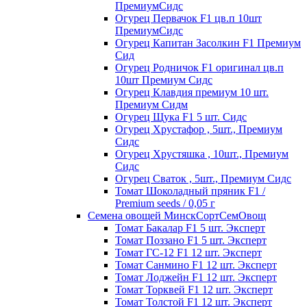
ПремиумСидс
Огурец Первачок F1 цв.п 10шт
ПремиумСидс
Огурец Капитан Засолкин F1 Премиум
Сид
Огурец Родничок F1 оригинал цв.п
10шт Премиум Сидс
Огурец Клавдия премиум 10 шт.
Премиум Сидм
Огурец Щука F1 5 шт. Сидс
Огурец Хрустафор , 5шт., Премиум
Сидс
Огурец Хрустяшка , 10шт., Премиум
Сидс
Огурец Сваток , 5шт., Премиум Сидс
Томат Шоколадный пряник F1 /
Premium seeds / 0,05 г
Семена овощей МинскСортСемОвощ
Томат Бакалар F1 5 шт. Эксперт
Томат Поззано F1 5 шт. Эксперт
Томат ГС-12 F1 12 шт. Эксперт
Томат Санмино F1 12 шт. Эксперт
Томат Лоджейн F1 12 шт. Эксперт
Томат Торквей F1 12 шт. Эксперт
Томат Толстой F1 12 шт. Эксперт