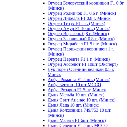
Огурец Белорусский корнишон F1 0.8г.
(Минск)
Огурец Родничок F1 0,6 г. (Минск)
Огурец Либелла F1 0.8 г. Минск
Огурец Титус F1 1 г. (Минск)
Огурец Амур F1 10 шт. (Минск)
Огурец Верасень 0,8 г. (Минск)
Огурец Засолочный 0.8 г. (Минск)
Огурец Мирабелл F1 5 шт. (Минск)
Огурец Парижский корнишон 1 г.
(Минск)
Огурец Перента F1 1 г. (Минск)
Огурец Абсолют F1 10шт (Эксперт)
Лук порей Осенний великан 0,5 г.
Минск
Арбуз Романза F1 5 шт. (Минск)
Арбуз Фотон, 10 шт МССО
Арбуз Розарио F1 5шт, Минск
Дыня Мельба 10 шт. (Минск)
Дыня Свит Ананас 10 шт. (Минск)
Дыня Лада 10 шт. (Минск)
Дыня Колхозница 749/753 10 шт.
(Минск)
Дыня Малага F1 6шт (Минск)
Дыня Селедин F1 5 шт. МССО