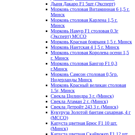
Дыня Дакаро F1 5шт (Эксперт)
Морковь столовая Витаминная 6 1,5 г.
Минск
Морковь столовая Карлена 1,5 г.
Минск
Морковь Намур F1 столовая 0.3г
(Эксперт) МССО
Морковь Красная боярыня 1,5 г. Минск
Морковь Нантская 4 1,5 г. Минск
Морковь столовая Королева осени 1,5
г. Минск
Морковь столовая Бангор F1 0,3
г.Минск
Морковь Самсон столовая 0,5гр.
Нидерланды Минск
Морковь Красный великан столовая
1.5г, Минск
Свекла Цилиндра 3 г. (Минск)
Свекла Атаман 2 г. (Минск)
Свекла Детройт 243 3 г. (Минск)
Кукуруза Золотой бантам сахарная, 4 г
(МССО)
Капуста цветная Брюс F1 10 шт.
(Минск)
Капуста цветная Скайвокер F1 12 шт.