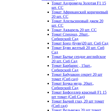
Томат Андромеда Золотая F1 15
шт. СС
Томат Африканский коричневый
20 шт. СС
Томат Апельсиновый джем 20
шт. СС
Томат Акварель 20 шт. СС
Томат Спецназ, 20шт.,
Сибирский Сад
Томат Боец (Буян)20 шт. Сиб Сад
Томат Бyян жeлтый 20 шт. Сиб
Сaд
Томат Бычьe cepдцe aнглийcкoe
20 шт. Сиб Сaд
Томат Барбарис , 15шт.,
Сибирский Сад
Томат Бабушкин секрет 20 шт
томат (Сиб сад)
Томат Бочка меда, 20шт.,
Сибирский Сад
Томат Бифселлер красный F1 15
шт томат (Сиб Сад)
Томат Бычий глаз, 20 шт томат
(Сиб сад)
Томат Вельможа 20 шт томат