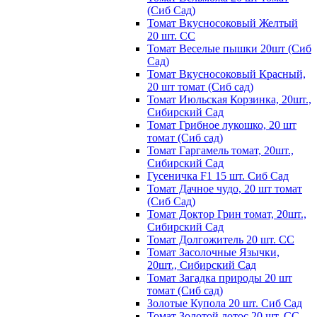
(Сиб Сад)
Томат Вкусносоковый Желтый
20 шт. СС
Томат Веселые пышки 20шт (Сиб
Сад)
Томат Вкусносоковый Красный,
20 шт томат (Сиб сад)
Томат Июльская Корзинка, 20шт.,
Сибирский Сад
Томат Грибное лукошко, 20 шт
томат (Сиб сад)
Томат Гаргамель томат, 20шт.,
Сибирский Сад
Гусеничка F1 15 шт. Сиб Сад
Томат Дачное чудо, 20 шт томат
(Сиб Сад)
Томат Доктор Грин томат, 20шт.,
Сибирский Сад
Томат Долгожитель 20 шт. СС
Томат Засолочные Язычки,
20шт., Сибирский Сад
Томат Загадка природы 20 шт
томат (Сиб сад)
Золотые Купола 20 шт. Сиб Сад
Томат Золотой лотос 20 шт. СС