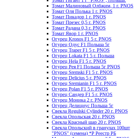
Томат Гигант 1 г "PNOS", Польша.
Томат Малиновый Олбжим, 1 г. PNOS
Томат Оля Полька 1 г. PNOS
Томат Пикадор 1 г. PNOS
Томат Презес 0,5 г. PNOS
Toмaт Рaдaнa 0,3 г. PNOS
Томат Явор 1 г. PNOS
Огурец Kronos F1 5 г. PNOS
Огурец Одус F1 Польша 5г
Огурец Traper F1 5 г. PNOS
Огурец Lokata F1 5 г. Польша
Огурец Hela F1 5 г. PNOS
Огурец Рея F1 Польша 5г PNOS
Огурец Sremski F1 5 г. PNOS
Огурец Delicius 5 г. PNOS
Огурец Sremianin F1 5 г. PNOS
Огурец Polan F1 5 г. PNOS
Огурец Сандер F1 5 г. PNOS
Огурец Моника 2 г. PNOS
Огурец Делициус Польша 5г
Свекла Regulski Cylinder 20 г. PNOS
Свекла Опольская 20 г. PNOS
Свекла Красный шар 20 г. PNOS
Свекла Опольский в гранулах 100шт
"PNOS" (семена) *Р Реестр РБ