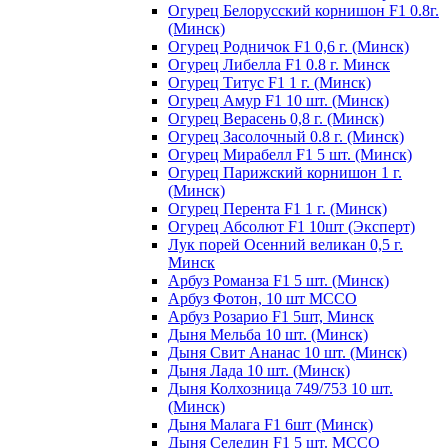
Огурец Белорусский корнишон F1 0.8г.
(Минск)
Огурец Родничок F1 0,6 г. (Минск)
Огурец Либелла F1 0.8 г. Минск
Огурец Титус F1 1 г. (Минск)
Огурец Амур F1 10 шт. (Минск)
Огурец Верасень 0,8 г. (Минск)
Огурец Засолочный 0.8 г. (Минск)
Огурец Мирабелл F1 5 шт. (Минск)
Огурец Парижский корнишон 1 г.
(Минск)
Огурец Перента F1 1 г. (Минск)
Огурец Абсолют F1 10шт (Эксперт)
Лук порей Осенний великан 0,5 г.
Минск
Арбуз Романза F1 5 шт. (Минск)
Арбуз Фотон, 10 шт МССО
Арбуз Розарио F1 5шт, Минск
Дыня Мельба 10 шт. (Минск)
Дыня Свит Ананас 10 шт. (Минск)
Дыня Лада 10 шт. (Минск)
Дыня Колхозница 749/753 10 шт.
(Минск)
Дыня Малага F1 6шт (Минск)
Дыня Селедин F1 5 шт. МССО