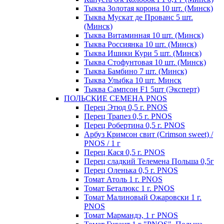
Тыква Золотая корона 10 шт. (Минск)
Тыква Мускат де Прованс 5 шт.
(Минск)
Тыква Витаминная 10 шт. (Минск)
Тыква Россиянка 10 шт. (Минск)
Тыква Ишики Кури 5 шт. (Минск)
Тыква Стофунтовая 10 шт. (Минск)
Тыква Бамбино 7 шт. (Минск)
Тыква Улыбка 10 шт. Минск
Тыква Сампсон F1 5шт (Эксперт)
ПОЛЬСКИЕ СЕМЕНА PNOS
Перец Этюд 0,5 г. PNOS
Перец Трапез 0,5 г. PNOS
Перец Робертина 0,5 г. PNOS
Арбуз Кримсон свит (Crimson sweet) /
PNOS / 1 г
Перец Кася 0,5 г. PNOS
Перец сладкий Телемена Польша 0,5г
Перец Оленька 0,5 г. PNOS
Томат Атоль 1 г. PNOS
Томат Беталюкс 1 г. PNOS
Томат Малиновый Ожаровски 1 г.
PNOS
Томат Мармандэ, 1 г PNOS