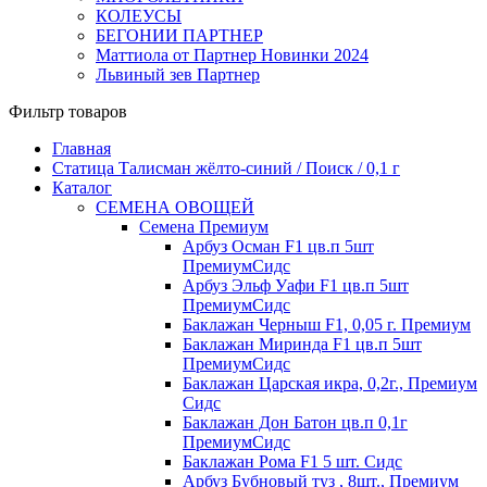
КОЛЕУСЫ
БЕГОНИИ ПАРТНЕР
Маттиола от Партнер Новинки 2024
Львиный зев Партнер
Фильтр товаров
Главная
Статица Талисман жёлто-синий / Поиск / 0,1 г
Каталог
СЕМЕНА ОВОЩЕЙ
Семена Премиум
Арбуз Осман F1 цв.п 5шт
ПремиумСидс
Арбуз Эльф Уафи F1 цв.п 5шт
ПремиумСидс
Баклажан Черныш F1, 0,05 г. Премиум
Баклажан Миринда F1 цв.п 5шт
ПремиумСидс
Баклажан Царская икра, 0,2г., Премиум
Сидс
Баклажан Дон Батон цв.п 0,1г
ПремиумСидс
Баклажан Рома F1 5 шт. Сидс
Арбуз Бубновый туз , 8шт., Премиум