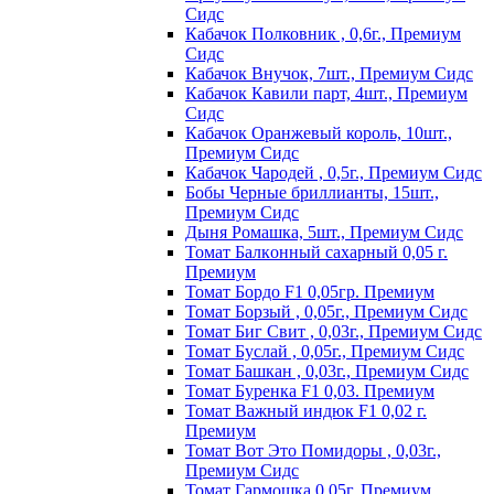
Сидс
Кабачок Полковник , 0,6г., Премиум
Сидс
Кабачок Внучок, 7шт., Премиум Сидс
Кабачок Кавили парт, 4шт., Премиум
Сидс
Кабачок Оранжевый король, 10шт.,
Премиум Сидс
Кабачок Чародей , 0,5г., Премиум Сидс
Бобы Черные бриллианты, 15шт.,
Премиум Сидс
Дыня Ромашка, 5шт., Премиум Сидс
Томат Бaлкoнный caxapный 0,05 г.
Пpeмиyм
Томат Бордо F1 0,05гр. Премиум
Томат Борзый , 0,05г., Премиум Сидс
Томат Биг Свит , 0,03г., Премиум Сидс
Томат Буслай , 0,05г., Премиум Сидс
Томат Башкан , 0,03г., Премиум Сидс
Томат Буренка F1 0,03. Премиум
Томат Baжный индюк F1 0,02 г.
Пpeмиyм
Томат Вот Это Помидоры , 0,03г.,
Премиум Сидс
Томат Гармошка 0,05г. Премиум