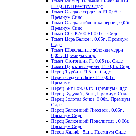
Томат Мистер Пальчик Шоколадный
F1 0,03 г. ПРемиум Сидс
Томат Сладкое сердечко F1 0,05 г.
Премиум Сидс
Томат Сладкая облепиха черри , 0,05г.,
Премиум Сидс
Томат СССР-500 F1 0,05 г. Сидс
Томат Царь Балкон , 0,05г., Премиум
Сидс
Томат Шоколадные яблочки черри ,
0,05г., Премиум Сидс
Томат Стотонник F1 0,05 гр. Сидс
Томат Царский леденец F1 0,1 г. Сидс
Перец Tурбин F1 5 шт. Сидс
Перец сладкий Зятёк F1 0,08 г.
Премиум
Перец Биг Бон, 0,1г., Премиум Сидс
Перец Будулай , 5шт., Премиум Сидс
Перец Золотая бочка, 0,08г., Премиум
Сидс
Перец Балконный Лисенок , 0,06г.,
Премиум Сидс
Перец Балконный Повелитель , 0,06г.,
Премиум Сидс
Перец Халиф , 5шт., Премиум Сидс