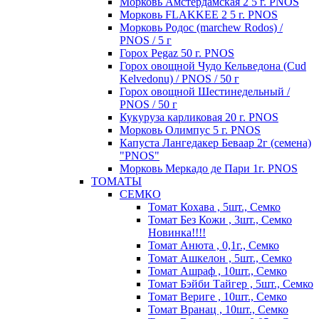
Морковь Амстердамская 2 5 г. PNOS
Морковь FLAKKEE 2 5 г. PNOS
Морковь Родос (marchew Rodos) /
PNOS / 5 г
Горох Pegaz 50 г. PNOS
Горох овощной Чудо Кельведона (Cud
Kelvedonu) / PNOS / 50 г
Горох овощной Шестинедельный /
PNOS / 50 г
Кукуруза карликовая 20 г. PNOS
Морковь Олимпус 5 г. PNOS
Капуста Лангедакер Беваар 2г (семена)
"PNOS"
Морковь Меркадо де Пари 1г. PNOS
ТОМАТЫ
СЕМКО
Томат Кохава , 5шт., Семко
Томат Без Кожи , 3шт., Семко
Новинка!!!!
Томат Анюта , 0,1г., Семко
Томат Ашкелон , 5шт., Семко
Томат Ашраф , 10шт., Семко
Томат Бэйби Тайгер , 5шт., Семко
Томат Вериге , 10шт., Семко
Томат Вранац , 10шт., Семко