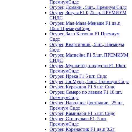
ПремиумСидс
Огурец Домани , 5шт., Премиум Сидс
Огурец Зозуля F1 0,25 гр. ПРЕМИУМ
СИДС
Огурец Мал-Мала-Меньше F1 цв.п
10шт ПремиумСидс
Огурец Залп Катюши F1 Премиум
Сидс
Огурец Квартирник , 5шт., Премиум
Сидс
Огурец Матвейка F1 5.шт. ПРЕМИУМ
СИДС
Огурец Мушкетёр, похрусти F1 10шт.
ПремиумСидс
Огурец Ирека F1 5 шт. Сидс
Огурец Ля-Мурр , 5шт., Премиум Сидс
Огурец Куражири F1 5 шт. Сидс
Огурец Семеро по лавкам F1 10 шт.
ПремиумСидс
Огурец Народное Достояние , 25шт.,
Премиум Сидс
Огурец Каминари F1 5 шт. Сидс
Огурец Сто пучков F1, 5 шт
ПремиумСидс
Огурец Коренастик F1 цв.п 0,2г