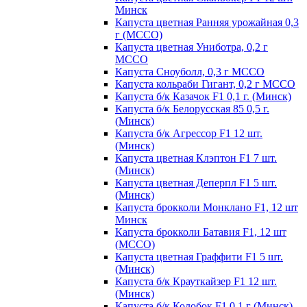
Минск
Капуста цветная Ранняя урожайная 0,3
г (МССО)
Капуста цветная Униботра, 0,2 г
МССО
Капуста Сноуболл, 0,3 г МССО
Капуста кольраби Гигант, 0,2 г МССО
Капуста б/к Казачок F1 0,1 г. (Минск)
Капуста б/к Белорусская 85 0,5 г.
(Минск)
Капуста б/к Агрессор F1 12 шт.
(Минск)
Капуста цветная Клэптон F1 7 шт.
(Минск)
Капуста цветная Деперпл F1 5 шт.
(Минск)
Капуста брокколи Монклано F1, 12 шт
Минск
Капуста брокколи Батавия F1, 12 шт
(МССО)
Капуста цветная Граффити F1 5 шт.
(Минск)
Капуста б/к Крауткайзер F1 12 шт.
(Минск)
Капуста б/к Колобок F1 0,1 г (Минск)