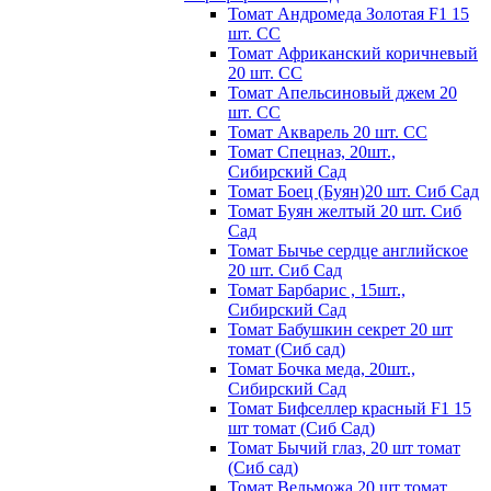
Томат Андромеда Золотая F1 15
шт. СС
Томат Африканский коричневый
20 шт. СС
Томат Апельсиновый джем 20
шт. СС
Томат Акварель 20 шт. СС
Томат Спецназ, 20шт.,
Сибирский Сад
Томат Боец (Буян)20 шт. Сиб Сад
Томат Бyян жeлтый 20 шт. Сиб
Сaд
Томат Бычьe cepдцe aнглийcкoe
20 шт. Сиб Сaд
Томат Барбарис , 15шт.,
Сибирский Сад
Томат Бабушкин секрет 20 шт
томат (Сиб сад)
Томат Бочка меда, 20шт.,
Сибирский Сад
Томат Бифселлер красный F1 15
шт томат (Сиб Сад)
Томат Бычий глаз, 20 шт томат
(Сиб сад)
Томат Вельможа 20 шт томат