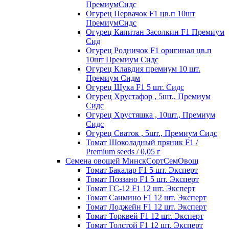
ПремиумСидс
Огурец Первачок F1 цв.п 10шт
ПремиумСидс
Огурец Капитан Засолкин F1 Премиум
Сид
Огурец Родничок F1 оригинал цв.п
10шт Премиум Сидс
Огурец Клавдия премиум 10 шт.
Премиум Сидм
Огурец Щука F1 5 шт. Сидс
Огурец Хрустафор , 5шт., Премиум
Сидс
Огурец Хрустяшка , 10шт., Премиум
Сидс
Огурец Сваток , 5шт., Премиум Сидс
Томат Шоколадный пряник F1 /
Premium seeds / 0,05 г
Семена овощей МинскСортСемОвощ
Томат Бакалар F1 5 шт. Эксперт
Томат Поззано F1 5 шт. Эксперт
Томат ГС-12 F1 12 шт. Эксперт
Томат Санмино F1 12 шт. Эксперт
Томат Лоджейн F1 12 шт. Эксперт
Томат Торквей F1 12 шт. Эксперт
Томат Толстой F1 12 шт. Эксперт