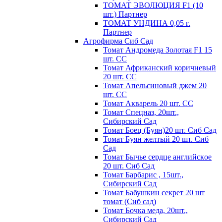
ТОМАТ ЭВОЛЮЦИЯ F1 (10
шт.) Партнер
ТОМАТ УНДИНА 0,05 г.
Партнер
Агрофирма Сиб Сад
Томат Андромеда Золотая F1 15
шт. СС
Томат Африканский коричневый
20 шт. СС
Томат Апельсиновый джем 20
шт. СС
Томат Акварель 20 шт. СС
Томат Спецназ, 20шт.,
Сибирский Сад
Томат Боец (Буян)20 шт. Сиб Сад
Томат Бyян жeлтый 20 шт. Сиб
Сaд
Томат Бычьe cepдцe aнглийcкoe
20 шт. Сиб Сaд
Томат Барбарис , 15шт.,
Сибирский Сад
Томат Бабушкин секрет 20 шт
томат (Сиб сад)
Томат Бочка меда, 20шт.,
Сибирский Сад