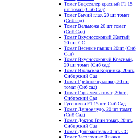
Томат Бифселлер красный F1 15
шт томат (Сиб Сад)
Томат Бычий глаз, 20 шт томат
(Сиб сад)
Томат Вельможа 20 шт томат
(Сиб Сад)
Томат Вкусносоковый Желтый
20 шт. СС
Томат Веселые пышки 20шт (Сиб
Сад)
Томат Вкусносоковый Красный,
20 шт томат (Сиб сад)
Томат Июльская Корзинка, 20шт.,
Сибирский Сад
Томат Грибное лукошко, 20 шт
томат (Сиб сад)
Томат Гаргамель томат, 20шт.,
Сибирский Сад
Гусеничка F1 15 шт. Сиб Сад
Томат Дачное чудо, 20 шт томат
(Сиб Сад)
Томат Доктор Грин томат, 20шт.,
Сибирский Сад
Томат Долгожитель 20 шт. СС
Томат Засолочные Язычки,