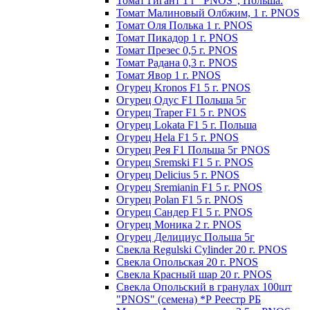
Томат Гигант 1 г "PNOS", Польша.
Томат Малиновый Олбжим, 1 г. PNOS
Томат Оля Полька 1 г. PNOS
Томат Пикадор 1 г. PNOS
Томат Презес 0,5 г. PNOS
Toмaт Рaдaнa 0,3 г. PNOS
Томат Явор 1 г. PNOS
Огурец Kronos F1 5 г. PNOS
Огурец Одус F1 Польша 5г
Огурец Traper F1 5 г. PNOS
Огурец Lokata F1 5 г. Польша
Огурец Hela F1 5 г. PNOS
Огурец Рея F1 Польша 5г PNOS
Огурец Sremski F1 5 г. PNOS
Огурец Delicius 5 г. PNOS
Огурец Sremianin F1 5 г. PNOS
Огурец Polan F1 5 г. PNOS
Огурец Сандер F1 5 г. PNOS
Огурец Моника 2 г. PNOS
Огурец Делициус Польша 5г
Свекла Regulski Cylinder 20 г. PNOS
Свекла Опольская 20 г. PNOS
Свекла Красный шар 20 г. PNOS
Свекла Опольский в гранулах 100шт
"PNOS" (семена) *Р Реестр РБ