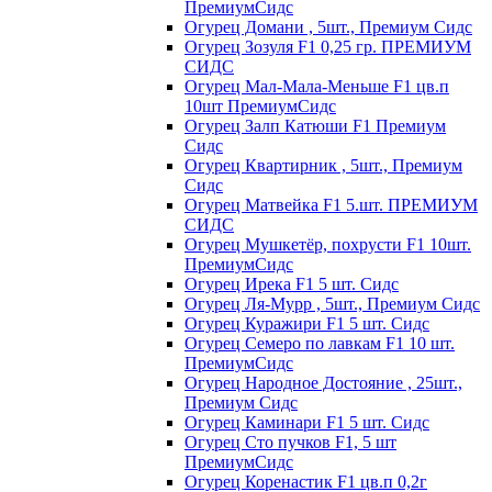
ПремиумСидс
Огурец Домани , 5шт., Премиум Сидс
Огурец Зозуля F1 0,25 гр. ПРЕМИУМ
СИДС
Огурец Мал-Мала-Меньше F1 цв.п
10шт ПремиумСидс
Огурец Залп Катюши F1 Премиум
Сидс
Огурец Квартирник , 5шт., Премиум
Сидс
Огурец Матвейка F1 5.шт. ПРЕМИУМ
СИДС
Огурец Мушкетёр, похрусти F1 10шт.
ПремиумСидс
Огурец Ирека F1 5 шт. Сидс
Огурец Ля-Мурр , 5шт., Премиум Сидс
Огурец Куражири F1 5 шт. Сидс
Огурец Семеро по лавкам F1 10 шт.
ПремиумСидс
Огурец Народное Достояние , 25шт.,
Премиум Сидс
Огурец Каминари F1 5 шт. Сидс
Огурец Сто пучков F1, 5 шт
ПремиумСидс
Огурец Коренастик F1 цв.п 0,2г