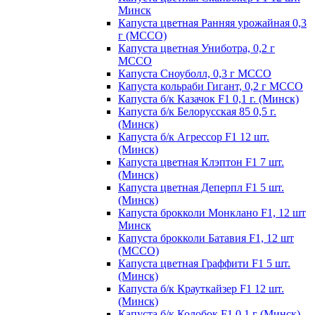
Минск
Капуста цветная Ранняя урожайная 0,3
г (МССО)
Капуста цветная Униботра, 0,2 г
МССО
Капуста Сноуболл, 0,3 г МССО
Капуста кольраби Гигант, 0,2 г МССО
Капуста б/к Казачок F1 0,1 г. (Минск)
Капуста б/к Белорусская 85 0,5 г.
(Минск)
Капуста б/к Агрессор F1 12 шт.
(Минск)
Капуста цветная Клэптон F1 7 шт.
(Минск)
Капуста цветная Деперпл F1 5 шт.
(Минск)
Капуста брокколи Монклано F1, 12 шт
Минск
Капуста брокколи Батавия F1, 12 шт
(МССО)
Капуста цветная Граффити F1 5 шт.
(Минск)
Капуста б/к Крауткайзер F1 12 шт.
(Минск)
Капуста б/к Колобок F1 0,1 г (Минск)