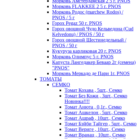
Морковь Амстердамская 2 5 г. PNOS
Морковь FLAKKEE 2 5 г. PNOS
Морковь Родос (marchew Rodos) /
PNOS / 5 г
Горох Pegaz 50 г. PNOS
Горох овощной Чудо Кельведона (Cud
Kelvedonu) / PNOS / 50 г
Горох овощной Шестинедельный /
PNOS / 50 г
Кукуруза карликовая 20 г. PNOS
Морковь Олимпус 5 г. PNOS
Капуста Лангедакер Беваар 2г (семена)
"PNOS"
Морковь Меркадо де Пари 1г. PNOS
ТОМАТЫ
СЕМКО
Томат Кохава , 5шт., Семко
Томат Без Кожи , 3шт., Семко
Новинка!!!!
Томат Анюта , 0,1г., Семко
Томат Ашкелон , 5шт., Семко
Томат Ашраф , 10шт., Семко
Томат Бэйби Тайгер , 5шт., Семко
Томат Вериге , 10шт., Семко
Томат Вранац , 10шт., Семко