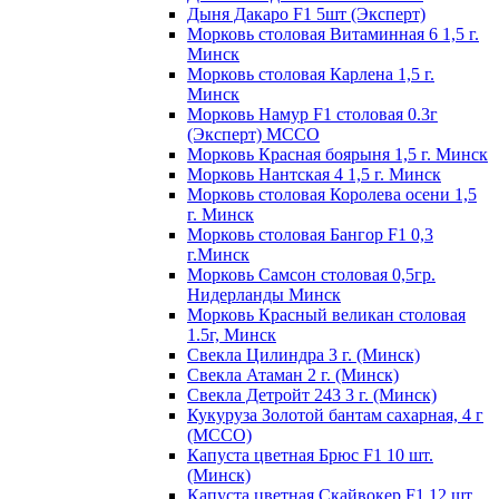
Дыня Дакаро F1 5шт (Эксперт)
Морковь столовая Витаминная 6 1,5 г.
Минск
Морковь столовая Карлена 1,5 г.
Минск
Морковь Намур F1 столовая 0.3г
(Эксперт) МССО
Морковь Красная боярыня 1,5 г. Минск
Морковь Нантская 4 1,5 г. Минск
Морковь столовая Королева осени 1,5
г. Минск
Морковь столовая Бангор F1 0,3
г.Минск
Морковь Самсон столовая 0,5гр.
Нидерланды Минск
Морковь Красный великан столовая
1.5г, Минск
Свекла Цилиндра 3 г. (Минск)
Свекла Атаман 2 г. (Минск)
Свекла Детройт 243 3 г. (Минск)
Кукуруза Золотой бантам сахарная, 4 г
(МССО)
Капуста цветная Брюс F1 10 шт.
(Минск)
Капуста цветная Скайвокер F1 12 шт.