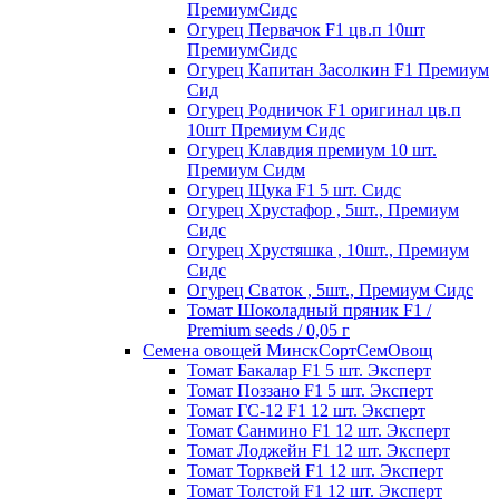
ПремиумСидс
Огурец Первачок F1 цв.п 10шт
ПремиумСидс
Огурец Капитан Засолкин F1 Премиум
Сид
Огурец Родничок F1 оригинал цв.п
10шт Премиум Сидс
Огурец Клавдия премиум 10 шт.
Премиум Сидм
Огурец Щука F1 5 шт. Сидс
Огурец Хрустафор , 5шт., Премиум
Сидс
Огурец Хрустяшка , 10шт., Премиум
Сидс
Огурец Сваток , 5шт., Премиум Сидс
Томат Шоколадный пряник F1 /
Premium seeds / 0,05 г
Семена овощей МинскСортСемОвощ
Томат Бакалар F1 5 шт. Эксперт
Томат Поззано F1 5 шт. Эксперт
Томат ГС-12 F1 12 шт. Эксперт
Томат Санмино F1 12 шт. Эксперт
Томат Лоджейн F1 12 шт. Эксперт
Томат Торквей F1 12 шт. Эксперт
Томат Толстой F1 12 шт. Эксперт