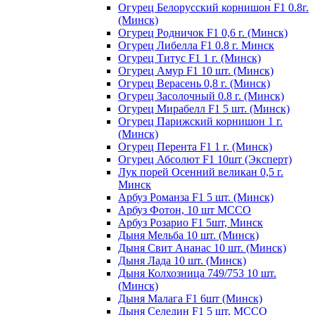
Огурец Белорусский корнишон F1 0.8г.
(Минск)
Огурец Родничок F1 0,6 г. (Минск)
Огурец Либелла F1 0.8 г. Минск
Огурец Титус F1 1 г. (Минск)
Огурец Амур F1 10 шт. (Минск)
Огурец Верасень 0,8 г. (Минск)
Огурец Засолочный 0.8 г. (Минск)
Огурец Мирабелл F1 5 шт. (Минск)
Огурец Парижский корнишон 1 г.
(Минск)
Огурец Перента F1 1 г. (Минск)
Огурец Абсолют F1 10шт (Эксперт)
Лук порей Осенний великан 0,5 г.
Минск
Арбуз Романза F1 5 шт. (Минск)
Арбуз Фотон, 10 шт МССО
Арбуз Розарио F1 5шт, Минск
Дыня Мельба 10 шт. (Минск)
Дыня Свит Ананас 10 шт. (Минск)
Дыня Лада 10 шт. (Минск)
Дыня Колхозница 749/753 10 шт.
(Минск)
Дыня Малага F1 6шт (Минск)
Дыня Селедин F1 5 шт. МССО