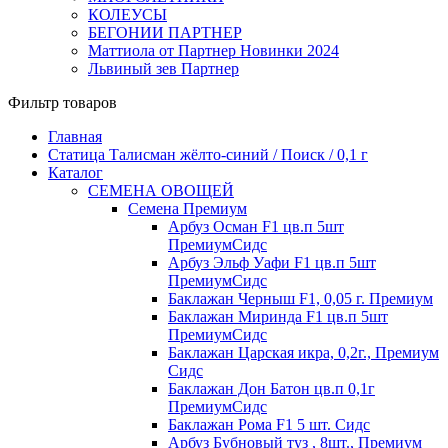
КОЛЕУСЫ
БЕГОНИИ ПАРТНЕР
Маттиола от Партнер Новинки 2024
Львиный зев Партнер
Фильтр товаров
Главная
Статица Талисман жёлто-синий / Поиск / 0,1 г
Каталог
СЕМЕНА ОВОЩЕЙ
Семена Премиум
Арбуз Осман F1 цв.п 5шт
ПремиумСидс
Арбуз Эльф Уафи F1 цв.п 5шт
ПремиумСидс
Баклажан Черныш F1, 0,05 г. Премиум
Баклажан Миринда F1 цв.п 5шт
ПремиумСидс
Баклажан Царская икра, 0,2г., Премиум
Сидс
Баклажан Дон Батон цв.п 0,1г
ПремиумСидс
Баклажан Рома F1 5 шт. Сидс
Арбуз Бубновый туз , 8шт., Премиум