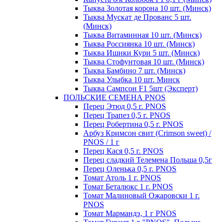
Тыква Золотая корона 10 шт. (Минск)
Тыква Мускат де Прованс 5 шт.
(Минск)
Тыква Витаминная 10 шт. (Минск)
Тыква Россиянка 10 шт. (Минск)
Тыква Ишики Кури 5 шт. (Минск)
Тыква Стофунтовая 10 шт. (Минск)
Тыква Бамбино 7 шт. (Минск)
Тыква Улыбка 10 шт. Минск
Тыква Сампсон F1 5шт (Эксперт)
ПОЛЬСКИЕ СЕМЕНА PNOS
Перец Этюд 0,5 г. PNOS
Перец Трапез 0,5 г. PNOS
Перец Робертина 0,5 г. PNOS
Арбуз Кримсон свит (Crimson sweet) /
PNOS / 1 г
Перец Кася 0,5 г. PNOS
Перец сладкий Телемена Польша 0,5г
Перец Оленька 0,5 г. PNOS
Томат Атоль 1 г. PNOS
Томат Беталюкс 1 г. PNOS
Томат Малиновый Ожаровски 1 г.
PNOS
Томат Мармандэ, 1 г PNOS