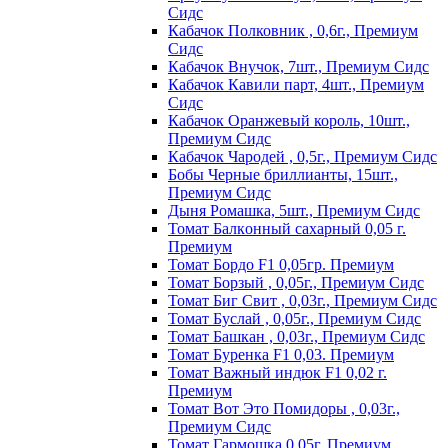
Сидс
Кабачок Полковник , 0,6г., Премиум
Сидс
Кабачок Внучок, 7шт., Премиум Сидс
Кабачок Кавили парт, 4шт., Премиум
Сидс
Кабачок Оранжевый король, 10шт.,
Премиум Сидс
Кабачок Чародей , 0,5г., Премиум Сидс
Бобы Черные бриллианты, 15шт.,
Премиум Сидс
Дыня Ромашка, 5шт., Премиум Сидс
Томат Бaлкoнный caxapный 0,05 г.
Пpeмиyм
Томат Бордо F1 0,05гр. Премиум
Томат Борзый , 0,05г., Премиум Сидс
Томат Биг Свит , 0,03г., Премиум Сидс
Томат Буслай , 0,05г., Премиум Сидс
Томат Башкан , 0,03г., Премиум Сидс
Томат Буренка F1 0,03. Премиум
Томат Baжный индюк F1 0,02 г.
Пpeмиyм
Томат Вот Это Помидоры , 0,03г.,
Премиум Сидс
Томат Гармошка 0,05г. Премиум