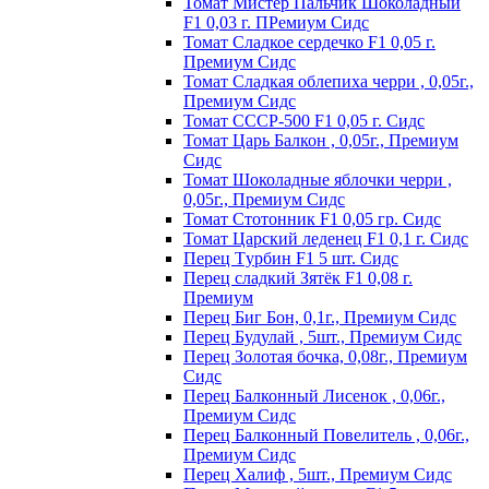
Томат Мистер Пальчик Шоколадный
F1 0,03 г. ПРемиум Сидс
Томат Сладкое сердечко F1 0,05 г.
Премиум Сидс
Томат Сладкая облепиха черри , 0,05г.,
Премиум Сидс
Томат СССР-500 F1 0,05 г. Сидс
Томат Царь Балкон , 0,05г., Премиум
Сидс
Томат Шоколадные яблочки черри ,
0,05г., Премиум Сидс
Томат Стотонник F1 0,05 гр. Сидс
Томат Царский леденец F1 0,1 г. Сидс
Перец Tурбин F1 5 шт. Сидс
Перец сладкий Зятёк F1 0,08 г.
Премиум
Перец Биг Бон, 0,1г., Премиум Сидс
Перец Будулай , 5шт., Премиум Сидс
Перец Золотая бочка, 0,08г., Премиум
Сидс
Перец Балконный Лисенок , 0,06г.,
Премиум Сидс
Перец Балконный Повелитель , 0,06г.,
Премиум Сидс
Перец Халиф , 5шт., Премиум Сидс