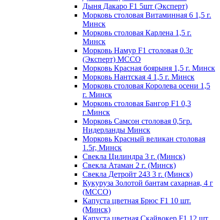
Дыня Дакаро F1 5шт (Эксперт)
Морковь столовая Витаминная 6 1,5 г.
Минск
Морковь столовая Карлена 1,5 г.
Минск
Морковь Намур F1 столовая 0.3г
(Эксперт) МССО
Морковь Красная боярыня 1,5 г. Минск
Морковь Нантская 4 1,5 г. Минск
Морковь столовая Королева осени 1,5
г. Минск
Морковь столовая Бангор F1 0,3
г.Минск
Морковь Самсон столовая 0,5гр.
Нидерланды Минск
Морковь Красный великан столовая
1.5г, Минск
Свекла Цилиндра 3 г. (Минск)
Свекла Атаман 2 г. (Минск)
Свекла Детройт 243 3 г. (Минск)
Кукуруза Золотой бантам сахарная, 4 г
(МССО)
Капуста цветная Брюс F1 10 шт.
(Минск)
Капуста цветная Скайвокер F1 12 шт.