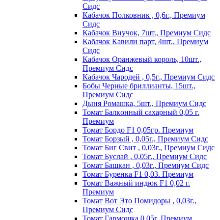
Сидс
Кабачок Полковник , 0,6г., Премиум
Сидс
Кабачок Внучок, 7шт., Премиум Сидс
Кабачок Кавили парт, 4шт., Премиум
Сидс
Кабачок Оранжевый король, 10шт.,
Премиум Сидс
Кабачок Чародей , 0,5г., Премиум Сидс
Бобы Черные бриллианты, 15шт.,
Премиум Сидс
Дыня Ромашка, 5шт., Премиум Сидс
Томат Бaлкoнный caxapный 0,05 г.
Пpeмиyм
Томат Бордо F1 0,05гр. Премиум
Томат Борзый , 0,05г., Премиум Сидс
Томат Биг Свит , 0,03г., Премиум Сидс
Томат Буслай , 0,05г., Премиум Сидс
Томат Башкан , 0,03г., Премиум Сидс
Томат Буренка F1 0,03. Премиум
Томат Baжный индюк F1 0,02 г.
Пpeмиyм
Томат Вот Это Помидоры , 0,03г.,
Премиум Сидс
Томат Гармошка 0,05г. Премиум