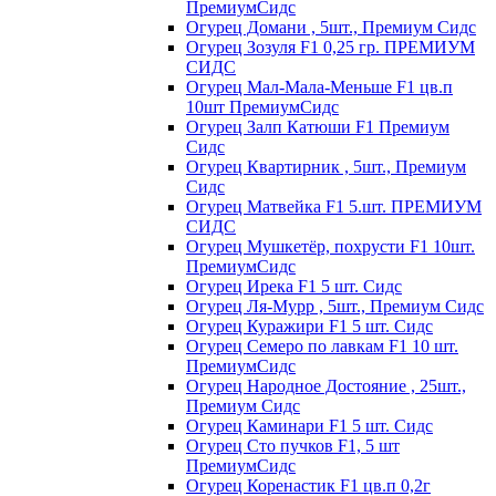
ПремиумСидс
Огурец Домани , 5шт., Премиум Сидс
Огурец Зозуля F1 0,25 гр. ПРЕМИУМ
СИДС
Огурец Мал-Мала-Меньше F1 цв.п
10шт ПремиумСидс
Огурец Залп Катюши F1 Премиум
Сидс
Огурец Квартирник , 5шт., Премиум
Сидс
Огурец Матвейка F1 5.шт. ПРЕМИУМ
СИДС
Огурец Мушкетёр, похрусти F1 10шт.
ПремиумСидс
Огурец Ирека F1 5 шт. Сидс
Огурец Ля-Мурр , 5шт., Премиум Сидс
Огурец Куражири F1 5 шт. Сидс
Огурец Семеро по лавкам F1 10 шт.
ПремиумСидс
Огурец Народное Достояние , 25шт.,
Премиум Сидс
Огурец Каминари F1 5 шт. Сидс
Огурец Сто пучков F1, 5 шт
ПремиумСидс
Огурец Коренастик F1 цв.п 0,2г