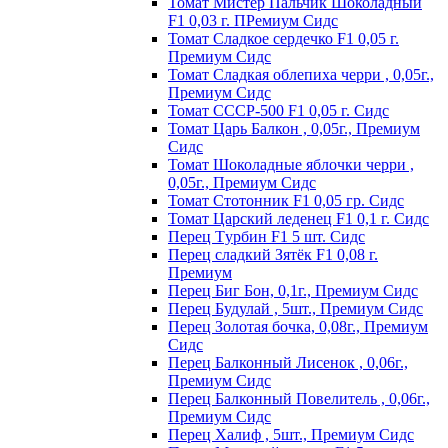
Томат Мистер Пальчик Шоколадный
F1 0,03 г. ПРемиум Сидс
Томат Сладкое сердечко F1 0,05 г.
Премиум Сидс
Томат Сладкая облепиха черри , 0,05г.,
Премиум Сидс
Томат СССР-500 F1 0,05 г. Сидс
Томат Царь Балкон , 0,05г., Премиум
Сидс
Томат Шоколадные яблочки черри ,
0,05г., Премиум Сидс
Томат Стотонник F1 0,05 гр. Сидс
Томат Царский леденец F1 0,1 г. Сидс
Перец Tурбин F1 5 шт. Сидс
Перец сладкий Зятёк F1 0,08 г.
Премиум
Перец Биг Бон, 0,1г., Премиум Сидс
Перец Будулай , 5шт., Премиум Сидс
Перец Золотая бочка, 0,08г., Премиум
Сидс
Перец Балконный Лисенок , 0,06г.,
Премиум Сидс
Перец Балконный Повелитель , 0,06г.,
Премиум Сидс
Перец Халиф , 5шт., Премиум Сидс