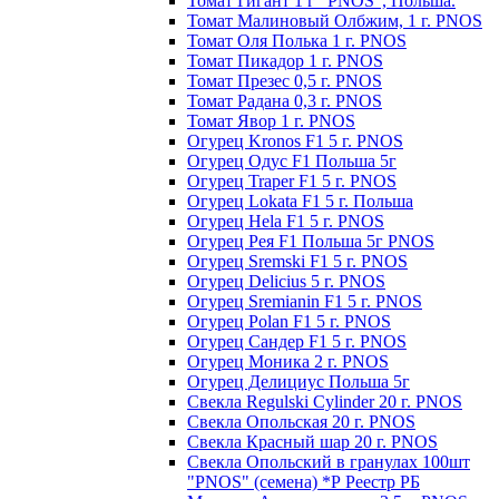
Томат Гигант 1 г "PNOS", Польша.
Томат Малиновый Олбжим, 1 г. PNOS
Томат Оля Полька 1 г. PNOS
Томат Пикадор 1 г. PNOS
Томат Презес 0,5 г. PNOS
Toмaт Рaдaнa 0,3 г. PNOS
Томат Явор 1 г. PNOS
Огурец Kronos F1 5 г. PNOS
Огурец Одус F1 Польша 5г
Огурец Traper F1 5 г. PNOS
Огурец Lokata F1 5 г. Польша
Огурец Hela F1 5 г. PNOS
Огурец Рея F1 Польша 5г PNOS
Огурец Sremski F1 5 г. PNOS
Огурец Delicius 5 г. PNOS
Огурец Sremianin F1 5 г. PNOS
Огурец Polan F1 5 г. PNOS
Огурец Сандер F1 5 г. PNOS
Огурец Моника 2 г. PNOS
Огурец Делициус Польша 5г
Свекла Regulski Cylinder 20 г. PNOS
Свекла Опольская 20 г. PNOS
Свекла Красный шар 20 г. PNOS
Свекла Опольский в гранулах 100шт
"PNOS" (семена) *Р Реестр РБ