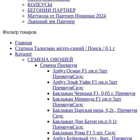
КОЛЕУСЫ
БЕГОНИИ ПАРТНЕР
Маттиола от Партнер Новинки 2024
Львиный зев Партнер
Фильтр товаров
Главная
Статица Талисман жёлто-синий / Поиск / 0,1 г
Каталог
СЕМЕНА ОВОЩЕЙ
Семена Премиум
Арбуз Осман F1 цв.п 5шт
ПремиумСидс
Арбуз Эльф Уафи F1 цв.п 5шт
ПремиумСидс
Баклажан Черныш F1, 0,05 г. Премиум
Баклажан Миринда F1 цв.п 5шт
ПремиумСидс
Баклажан Царская икра, 0,2г., Премиум
Сидс
Баклажан Дон Батон цв.п 0,1г
ПремиумСидс
Баклажан Рома F1 5 шт. Сидс
Арбуз Бубновый туз , 8шт., Премиум