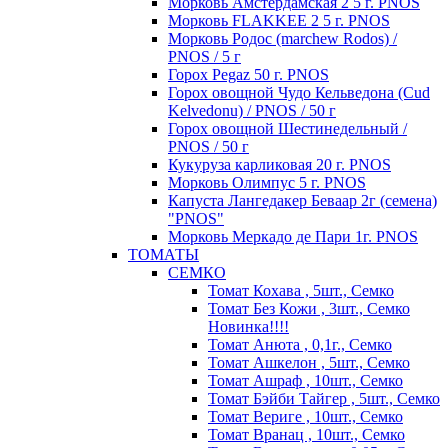
Морковь Амстердамская 2 5 г. PNOS
Морковь FLAKKEE 2 5 г. PNOS
Морковь Родос (marchew Rodos) /
PNOS / 5 г
Горох Pegaz 50 г. PNOS
Горох овощной Чудо Кельведона (Cud
Kelvedonu) / PNOS / 50 г
Горох овощной Шестинедельный /
PNOS / 50 г
Кукуруза карликовая 20 г. PNOS
Морковь Олимпус 5 г. PNOS
Капуста Лангедакер Беваар 2г (семена)
"PNOS"
Морковь Меркадо де Пари 1г. PNOS
ТОМАТЫ
СЕМКО
Томат Кохава , 5шт., Семко
Томат Без Кожи , 3шт., Семко
Новинка!!!!
Томат Анюта , 0,1г., Семко
Томат Ашкелон , 5шт., Семко
Томат Ашраф , 10шт., Семко
Томат Бэйби Тайгер , 5шт., Семко
Томат Вериге , 10шт., Семко
Томат Вранац , 10шт., Семко