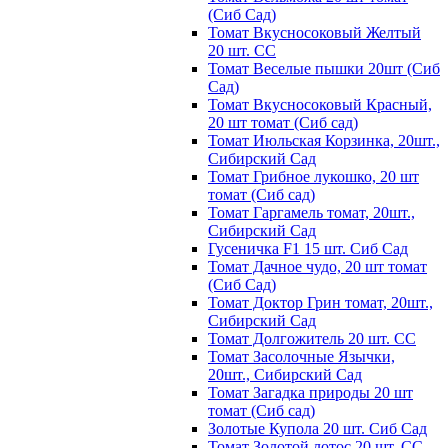
(Сиб Сад)
Томат Вкусносоковый Желтый
20 шт. СС
Томат Веселые пышки 20шт (Сиб
Сад)
Томат Вкусносоковый Красный,
20 шт томат (Сиб сад)
Томат Июльская Корзинка, 20шт.,
Сибирский Сад
Томат Грибное лукошко, 20 шт
томат (Сиб сад)
Томат Гаргамель томат, 20шт.,
Сибирский Сад
Гусеничка F1 15 шт. Сиб Сад
Томат Дачное чудо, 20 шт томат
(Сиб Сад)
Томат Доктор Грин томат, 20шт.,
Сибирский Сад
Томат Долгожитель 20 шт. СС
Томат Засолочные Язычки,
20шт., Сибирский Сад
Томат Загадка природы 20 шт
томат (Сиб сад)
Золотые Купола 20 шт. Сиб Сад
Томат Золотой лотос 20 шт. СС