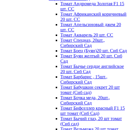
Томат Андромеда Золотая F1 15
шт. СС
Томат Африканский коричневый
20 шт. СС
Томат Апельсиновый джем 20
шт. СС
Томат Акварель 20 шт. СС
Томат Спецназ, 20шт.,
Сибирский Сад
Томат Боец (Буян)20 шт. Сиб Сад
Томат Бyян жeлтый 20 шт. Сиб
Сaд
Томат Бычьe cepдцe aнглийcкoe
20 шт. Сиб Сaд
Томат Барбарис , 15шт.,
Сибирский Сад
Томат Бабушкин секрет 20 шт
томат (Сиб сад)
Томат Бочка меда, 20шт.,
Сибирский Сад
Томат Бифселлер красный F1 15
шт томат (Сиб Сад)
Томат Бычий глаз, 20 шт томат
(Сиб сад)
Томат Вельможа 20 шт томат