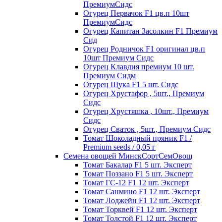
ПремиумСидс
Огурец Первачок F1 цв.п 10шт
ПремиумСидс
Огурец Капитан Засолкин F1 Премиум
Сид
Огурец Родничок F1 оригинал цв.п
10шт Премиум Сидс
Огурец Клавдия премиум 10 шт.
Премиум Сидм
Огурец Щука F1 5 шт. Сидс
Огурец Хрустафор , 5шт., Премиум
Сидс
Огурец Хрустяшка , 10шт., Премиум
Сидс
Огурец Сваток , 5шт., Премиум Сидс
Томат Шоколадный пряник F1 /
Premium seeds / 0,05 г
Семена овощей МинскСортСемОвощ
Томат Бакалар F1 5 шт. Эксперт
Томат Поззано F1 5 шт. Эксперт
Томат ГС-12 F1 12 шт. Эксперт
Томат Санмино F1 12 шт. Эксперт
Томат Лоджейн F1 12 шт. Эксперт
Томат Торквей F1 12 шт. Эксперт
Томат Толстой F1 12 шт. Эксперт