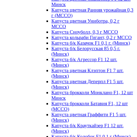
Минск
Капуста цветная Ранняя урожайная 0,3
г (МССО)
Капуста цветная Униботра, 0,2 г
МССО
Капуста Сноуболл, 0,3 г МССО
Капуста кольраби Гигант, 0,2 г МССО
Капуста б/к Казачок F1 0,1 г. (Минск)
Капуста б/к Белорусская 85 0,5 г.
(Минск)
Капуста б/к Агрессор F1 12 шт.
(Минск)
Капуста цветная Клэптон F1 7 шт.
(Минск)
Капуста цветная Деперпл F1 5 шт.
(Минск)
Капуста брокколи Монклано F1, 12 шт
Минск
Капуста брокколи Батавия F1, 12 шт
(МССО)
Капуста цветная Граффити F1 5 шт.
(Минск)
Капуста б/к Крауткайзер F1 12 шт.
(Минск)
Капуста б/к Колобок F1 0,1 г (Минск)