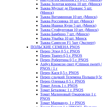
Тыква Золотая корона 10 шт. (Минск)
Тыква Мускат де Прованс 5 шт.
(Минск)
Тыква Витаминная 10 шт. (Минск)
Тыква Россиянка 10 шт. (Минск)
Тыква Ишики Кури 5 шт. (Минск)
Тыква Стофунтовая 10 шт. (Минск)
Тыква Бамбино 7 шт. (Минск)
Тыква Улыбка 10 шт. Минск
Тыква Сампсон F1 5шт (Эксперт)
ПОЛЬСКИЕ СЕМЕНА PNOS
Перец Этюд 0,5 г. PNOS
Перец Трапез 0,5 г. PNOS
Перец Робертина 0,5 г. PNOS
Арбуз Кримсон свит (Crimson sweet) /
PNOS / 1 г
Перец Кася 0,5 г. PNOS
Перец сладкий Телемена Польша 0,5г
Перец Оленька 0,5 г. PNOS
Томат Атоль 1 г. PNOS
Томат Беталюкс 1 г. PNOS
Томат Малиновый Ожаровски 1 г.
PNOS
Томат Мармандэ, 1 г PNOS