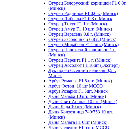
Огурец Белорусский корнишон F1 0.8г.
(Минск)
Огурец Родничок F1 0,6 г. (Минск)
Огурец Либелла F1 0.8 г. Минск
Огурец Титус F1 1 г. (Минск)
Огурец Амур F1 10 шт. (Минск)
Огурец Верасень 0,8 г. (Минск)
Огурец Засолочный 0.8 г. (Минск)
Огурец Мирабелл F1 5 шт. (Минск)
Огурец Парижский корнишон 1 г.
(Минск)
Огурец Перента F1 1 г. (Минск)
Огурец Абсолют F1 10шт (Эксперт)
Лук порей Осенний великан 0,5 г.
Минск
Арбуз Романза F1 5 шт. (Минск)
Арбуз Фотон, 10 шт МССО
Арбуз Розарио F1 5шт, Минск
Дыня Мельба 10 шт. (Минск)
Дыня Свит Ананас 10 шт. (Минск)
Дыня Лада 10 шт. (Минск)
Дыня Колхозница 749/753 10 шт.
(Минск)
Дыня Малага F1 6шт (Минск)
Дыня Селедин F1 5 шт. МССО