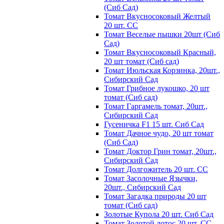
(Сиб Сад)
Томат Вкусносоковый Желтый
20 шт. СС
Томат Веселые пышки 20шт (Сиб
Сад)
Томат Вкусносоковый Красный,
20 шт томат (Сиб сад)
Томат Июльская Корзинка, 20шт.,
Сибирский Сад
Томат Грибное лукошко, 20 шт
томат (Сиб сад)
Томат Гаргамель томат, 20шт.,
Сибирский Сад
Гусеничка F1 15 шт. Сиб Сад
Томат Дачное чудо, 20 шт томат
(Сиб Сад)
Томат Доктор Грин томат, 20шт.,
Сибирский Сад
Томат Долгожитель 20 шт. СС
Томат Засолочные Язычки,
20шт., Сибирский Сад
Томат Загадка природы 20 шт
томат (Сиб сад)
Золотые Купола 20 шт. Сиб Сад
Томат Золотой лотос 20 шт. СС