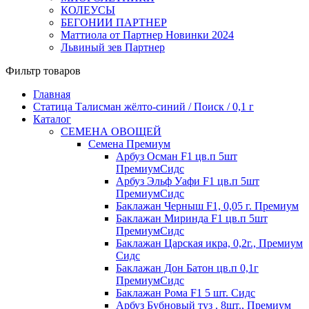
КОЛЕУСЫ
БЕГОНИИ ПАРТНЕР
Маттиола от Партнер Новинки 2024
Львиный зев Партнер
Фильтр товаров
Главная
Статица Талисман жёлто-синий / Поиск / 0,1 г
Каталог
СЕМЕНА ОВОЩЕЙ
Семена Премиум
Арбуз Осман F1 цв.п 5шт
ПремиумСидс
Арбуз Эльф Уафи F1 цв.п 5шт
ПремиумСидс
Баклажан Черныш F1, 0,05 г. Премиум
Баклажан Миринда F1 цв.п 5шт
ПремиумСидс
Баклажан Царская икра, 0,2г., Премиум
Сидс
Баклажан Дон Батон цв.п 0,1г
ПремиумСидс
Баклажан Рома F1 5 шт. Сидс
Арбуз Бубновый туз , 8шт., Премиум