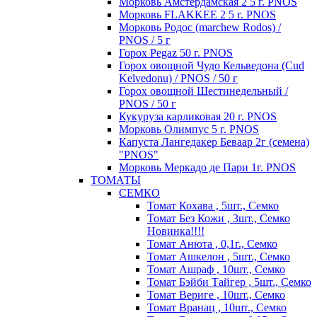
Морковь Амстердамская 2 5 г. PNOS
Морковь FLAKKEE 2 5 г. PNOS
Морковь Родос (marchew Rodos) /
PNOS / 5 г
Горох Pegaz 50 г. PNOS
Горох овощной Чудо Кельведона (Cud
Kelvedonu) / PNOS / 50 г
Горох овощной Шестинедельный /
PNOS / 50 г
Кукуруза карликовая 20 г. PNOS
Морковь Олимпус 5 г. PNOS
Капуста Лангедакер Беваар 2г (семена)
"PNOS"
Морковь Меркадо де Пари 1г. PNOS
ТОМАТЫ
СЕМКО
Томат Кохава , 5шт., Семко
Томат Без Кожи , 3шт., Семко
Новинка!!!!
Томат Анюта , 0,1г., Семко
Томат Ашкелон , 5шт., Семко
Томат Ашраф , 10шт., Семко
Томат Бэйби Тайгер , 5шт., Семко
Томат Вериге , 10шт., Семко
Томат Вранац , 10шт., Семко