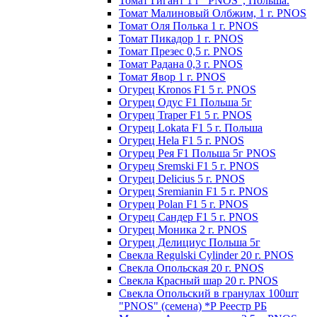
Томат Гигант 1 г "PNOS", Польша.
Томат Малиновый Олбжим, 1 г. PNOS
Томат Оля Полька 1 г. PNOS
Томат Пикадор 1 г. PNOS
Томат Презес 0,5 г. PNOS
Toмaт Рaдaнa 0,3 г. PNOS
Томат Явор 1 г. PNOS
Огурец Kronos F1 5 г. PNOS
Огурец Одус F1 Польша 5г
Огурец Traper F1 5 г. PNOS
Огурец Lokata F1 5 г. Польша
Огурец Hela F1 5 г. PNOS
Огурец Рея F1 Польша 5г PNOS
Огурец Sremski F1 5 г. PNOS
Огурец Delicius 5 г. PNOS
Огурец Sremianin F1 5 г. PNOS
Огурец Polan F1 5 г. PNOS
Огурец Сандер F1 5 г. PNOS
Огурец Моника 2 г. PNOS
Огурец Делициус Польша 5г
Свекла Regulski Cylinder 20 г. PNOS
Свекла Опольская 20 г. PNOS
Свекла Красный шар 20 г. PNOS
Свекла Опольский в гранулах 100шт
"PNOS" (семена) *Р Реестр РБ