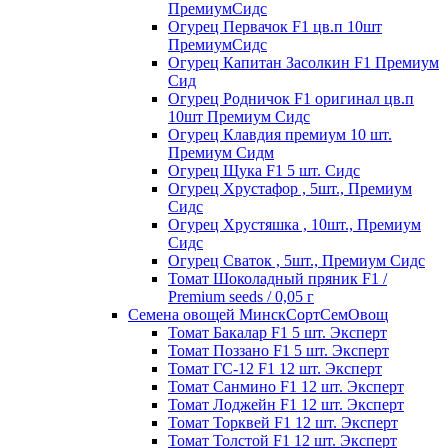
ПремиумСидс
Огурец Первачок F1 цв.п 10шт
ПремиумСидс
Огурец Капитан Засолкин F1 Премиум
Сид
Огурец Родничок F1 оригинал цв.п
10шт Премиум Сидс
Огурец Клавдия премиум 10 шт.
Премиум Сидм
Огурец Щука F1 5 шт. Сидс
Огурец Хрустафор , 5шт., Премиум
Сидс
Огурец Хрустяшка , 10шт., Премиум
Сидс
Огурец Сваток , 5шт., Премиум Сидс
Томат Шоколадный пряник F1 /
Premium seeds / 0,05 г
Семена овощей МинскСортСемОвощ
Томат Бакалар F1 5 шт. Эксперт
Томат Поззано F1 5 шт. Эксперт
Томат ГС-12 F1 12 шт. Эксперт
Томат Санмино F1 12 шт. Эксперт
Томат Лоджейн F1 12 шт. Эксперт
Томат Торквей F1 12 шт. Эксперт
Томат Толстой F1 12 шт. Эксперт