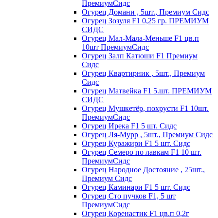
ПремиумСидс
Огурец Домани , 5шт., Премиум Сидс
Огурец Зозуля F1 0,25 гр. ПРЕМИУМ
СИДС
Огурец Мал-Мала-Меньше F1 цв.п
10шт ПремиумСидс
Огурец Залп Катюши F1 Премиум
Сидс
Огурец Квартирник , 5шт., Премиум
Сидс
Огурец Матвейка F1 5.шт. ПРЕМИУМ
СИДС
Огурец Мушкетёр, похрусти F1 10шт.
ПремиумСидс
Огурец Ирека F1 5 шт. Сидс
Огурец Ля-Мурр , 5шт., Премиум Сидс
Огурец Куражири F1 5 шт. Сидс
Огурец Семеро по лавкам F1 10 шт.
ПремиумСидс
Огурец Народное Достояние , 25шт.,
Премиум Сидс
Огурец Каминари F1 5 шт. Сидс
Огурец Сто пучков F1, 5 шт
ПремиумСидс
Огурец Коренастик F1 цв.п 0,2г