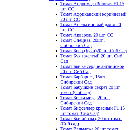
Томат Андромеда Золотая F1 15
шт. СС
Томат Африканский коричневый
20 шт. СС
Томат Апельсиновый джем 20
шт. СС
Томат Акварель 20 шт. СС
Томат Спецназ, 20шт.,
Сибирский Сад
Томат Боец (Буян)20 шт. Сиб Сад
Томат Бyян жeлтый 20 шт. Сиб
Сaд
Томат Бычьe cepдцe aнглийcкoe
20 шт. Сиб Сaд
Томат Барбарис , 15шт.,
Сибирский Сад
Томат Бабушкин секрет 20 шт
томат (Сиб сад)
Томат Бочка меда, 20шт.,
Сибирский Сад
Томат Бифселлер красный F1 15
шт томат (Сиб Сад)
Томат Бычий глаз, 20 шт томат
(Сиб сад)
Томат Вельможа 20 шт томат