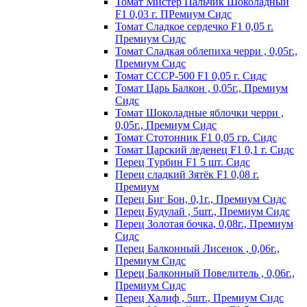
Томат Мистер Пальчик Шоколадный
F1 0,03 г. ПРемиум Сидс
Томат Сладкое сердечко F1 0,05 г.
Премиум Сидс
Томат Сладкая облепиха черри , 0,05г.,
Премиум Сидс
Томат СССР-500 F1 0,05 г. Сидс
Томат Царь Балкон , 0,05г., Премиум
Сидс
Томат Шоколадные яблочки черри ,
0,05г., Премиум Сидс
Томат Стотонник F1 0,05 гр. Сидс
Томат Царский леденец F1 0,1 г. Сидс
Перец Tурбин F1 5 шт. Сидс
Перец сладкий Зятёк F1 0,08 г.
Премиум
Перец Биг Бон, 0,1г., Премиум Сидс
Перец Будулай , 5шт., Премиум Сидс
Перец Золотая бочка, 0,08г., Премиум
Сидс
Перец Балконный Лисенок , 0,06г.,
Премиум Сидс
Перец Балконный Повелитель , 0,06г.,
Премиум Сидс
Перец Халиф , 5шт., Премиум Сидс