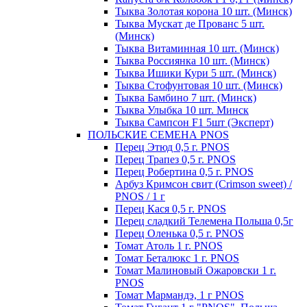
Тыква Золотая корона 10 шт. (Минск)
Тыква Мускат де Прованс 5 шт.
(Минск)
Тыква Витаминная 10 шт. (Минск)
Тыква Россиянка 10 шт. (Минск)
Тыква Ишики Кури 5 шт. (Минск)
Тыква Стофунтовая 10 шт. (Минск)
Тыква Бамбино 7 шт. (Минск)
Тыква Улыбка 10 шт. Минск
Тыква Сампсон F1 5шт (Эксперт)
ПОЛЬСКИЕ СЕМЕНА PNOS
Перец Этюд 0,5 г. PNOS
Перец Трапез 0,5 г. PNOS
Перец Робертина 0,5 г. PNOS
Арбуз Кримсон свит (Crimson sweet) /
PNOS / 1 г
Перец Кася 0,5 г. PNOS
Перец сладкий Телемена Польша 0,5г
Перец Оленька 0,5 г. PNOS
Томат Атоль 1 г. PNOS
Томат Беталюкс 1 г. PNOS
Томат Малиновый Ожаровски 1 г.
PNOS
Томат Мармандэ, 1 г PNOS