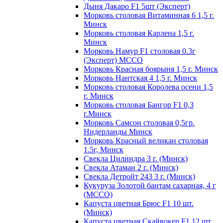
Дыня Дакаро F1 5шт (Эксперт)
Морковь столовая Витаминная 6 1,5 г.
Минск
Морковь столовая Карлена 1,5 г.
Минск
Морковь Намур F1 столовая 0.3г
(Эксперт) МССО
Морковь Красная боярыня 1,5 г. Минск
Морковь Нантская 4 1,5 г. Минск
Морковь столовая Королева осени 1,5
г. Минск
Морковь столовая Бангор F1 0,3
г.Минск
Морковь Самсон столовая 0,5гр.
Нидерланды Минск
Морковь Красный великан столовая
1.5г, Минск
Свекла Цилиндра 3 г. (Минск)
Свекла Атаман 2 г. (Минск)
Свекла Детройт 243 3 г. (Минск)
Кукуруза Золотой бантам сахарная, 4 г
(МССО)
Капуста цветная Брюс F1 10 шт.
(Минск)
Капуста цветная Скайвокер F1 12 шт.