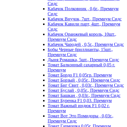
Сидс
Кабачок Полковник , 0,6г., Премиум
Сидс
Кабачок Внучок, 7шт., Премиум Сидс
Кабачок Кавили парт, 4шт., Премиум
Сидс
Кабачок Оранжевый король, 10шт.,
Премиум Сидс
Кабачок Чародей , 0,5г., Премиум Сидс
Бобы Черные бриллианты, 15шт.,
Премиум Сидс
Дыня Ромашка, 5шт., Премиум Сидс
Томат Бaлкoнный caxapный 0,05 г.
Пpeмиyм
Томат Бордо F1 0,05гр. Премиум
Томат Борзый , 0,05г., Премиум Сидс
Томат Биг Свит , 0,03г., Премиум Сидс
Томат Буслай , 0,05г., Премиум Сидс
Томат Башкан , 0,03г., Премиум Сидс
Томат Буренка F1 0,03. Премиум
Томат Baжный индюк F1 0,02 г.
Пpeмиyм
Томат Вот Это Помидоры , 0,03г.,
Премиум Сидс
Томат Гармошка 0,05г. Премиум