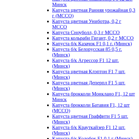
Минск
Капуста цветная Ранняя урожайная 0,3
г (МССО)
Капуста цветная Униботра, 0,2 г
МССО
Капуста Сноуболл, 0,3 г МССО
Капуста кольраби Гигант, 0,2 г МССО
Капуста б/к Казачок F1 0,1 г. (Минск)
Капуста б/к Белорусская 85 0,5 г.
(Минск)
Капуста б/к Агрессор F1 12 шт.
(Минск)
Капуста цветная Клэптон F1 7 шт.
(Минск)
Капуста цветная Деперпл F1 5 шт.
(Минск)
Капуста брокколи Монклано F1, 12 шт
Минск
Капуста брокколи Батавия F1, 12 шт
(МССО)
Капуста цветная Граффити F1 5 шт.
(Минск)
Капуста б/к Крауткайзер F1 12 шт.
(Минск)
Капуста б/к Колобок F1 0,1 г (Минск)