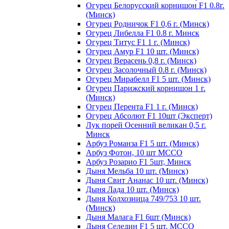
Огурец Белорусский корнишон F1 0.8г.
(Минск)
Огурец Родничок F1 0,6 г. (Минск)
Огурец Либелла F1 0.8 г. Минск
Огурец Титус F1 1 г. (Минск)
Огурец Амур F1 10 шт. (Минск)
Огурец Верасень 0,8 г. (Минск)
Огурец Засолочный 0.8 г. (Минск)
Огурец Мирабелл F1 5 шт. (Минск)
Огурец Парижский корнишон 1 г.
(Минск)
Огурец Перента F1 1 г. (Минск)
Огурец Абсолют F1 10шт (Эксперт)
Лук порей Осенний великан 0,5 г.
Минск
Арбуз Романза F1 5 шт. (Минск)
Арбуз Фотон, 10 шт МССО
Арбуз Розарио F1 5шт, Минск
Дыня Мельба 10 шт. (Минск)
Дыня Свит Ананас 10 шт. (Минск)
Дыня Лада 10 шт. (Минск)
Дыня Колхозница 749/753 10 шт.
(Минск)
Дыня Малага F1 6шт (Минск)
Дыня Селедин F1 5 шт. МССО