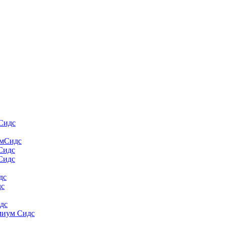
Сидс
умСидс
 Сидс
Сидс
дс
дс
дс
миум Сидс