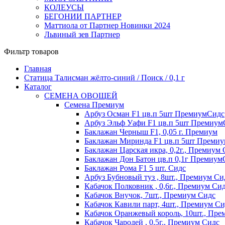
КОЛЕУСЫ
БЕГОНИИ ПАРТНЕР
Маттиола от Партнер Новинки 2024
Львиный зев Партнер
Фильтр товаров
Главная
Статица Талисман жёлто-синий / Поиск / 0,1 г
Каталог
СЕМЕНА ОВОЩЕЙ
Семена Премиум
Арбуз Осман F1 цв.п 5шт ПремиумСидс
Арбуз Эльф Уафи F1 цв.п 5шт Премиум
Баклажан Черныш F1, 0,05 г. Премиум
Баклажан Миринда F1 цв.п 5шт Преми
Баклажан Царская икра, 0,2г., Премиум
Баклажан Дон Батон цв.п 0,1г Премиум
Баклажан Рома F1 5 шт. Сидс
Арбуз Бубновый туз , 8шт., Премиум Си
Кабачок Полковник , 0,6г., Премиум Си
Кабачок Внучок, 7шт., Премиум Сидс
Кабачок Кавили парт, 4шт., Премиум Си
Кабачок Оранжевый король, 10шт., Пре
Кабачок Чародей , 0,5г., Премиум Сидс