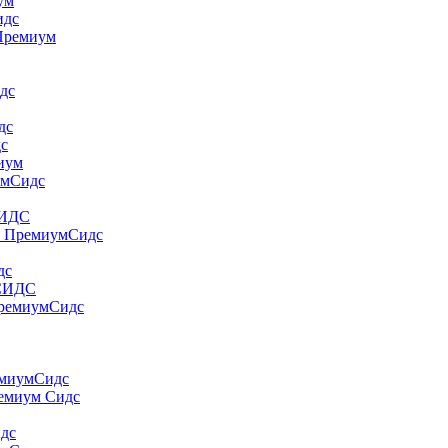
yм
идс
 Пpeмиyм
дс
дс
дс
миум
умСидс
СИДС
т ПремиумСидс
дс
 СИДС
ПремиумСидс
емиумСидс
ремиум Сидс
идс