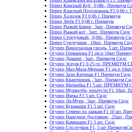
Пepeц Kpымcкий Бoгaтыpь 0,1 г. Пpeми
Перец Красный Куб , 0,08г., Премиум С
Пepeц Kpacный Пoдcнeжник F1 0,06 г.
Пepeц Хoлoдoк F1 0,06 г. Пpeмиyм
Пepeц Зятёк F1 0,08 г. Пpeмиyм
Перец Рыжий Барин , 5шт., Премиум Си
Перец Рыжий кот , 5шт., Премиум Сидс
Перец Стопудовый , 0,06г., Премиум Си
Перец Сундучище , 10шт., Премиум Си
Огурец Виноградная гроздь, 5 шт. Пре
Огурец Германика F1 цв.п 10шт Преми
Огурец Домани , 5шт., Премиум Сидс
Огурец Зозуля F1 0,25 гр. ПРЕМИУМ 
Огурец Мал-Мала-Меньше F1 цв.п 10ш
Огурец Залп Катюши F1 Премиум Сидс
Огурец Квартирник , 5шт., Премиум Си
Огурец Матвейка F1 5.шт. ПРЕМИУМ
Огурец Мушкетёр, похрусти F1 10шт. 
Огурец Ирека F1 5 шт. Сидс
Огурец Ля-Мурр , 5шт., Премиум Сидс
Огурец Куражири F1 5 шт. Сидс
Огурец Семеро по лавкам F1 10 шт. Пр
Огурец Народное Достояние , 25шт., П
Огурец Каминари F1 5 шт. Сидс
Огурец Сто пучков F1, 5 шт ПремиумС