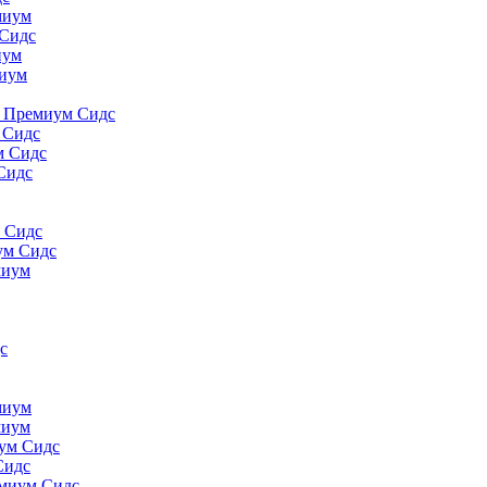
миyм
 Сидс
иyм
миyм
., Премиум Сидс
 Сидс
м Сидс
Сидс
м Сидс
ум Сидс
миyм
с
миyм
миyм
иум Сидс
Сидс
емиум Сидс