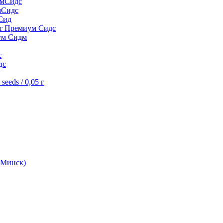
умСидс
мСидс
Сид
шт Премиум Сидс
ум Сидм
с
дс
eeds / 0,05 г
(Минск)