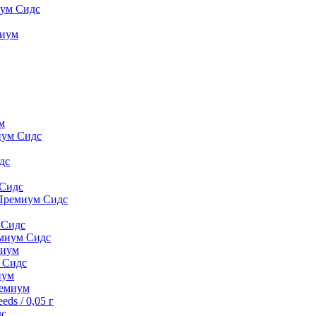
иум Сидс
миyм
м
иум Сидс
дс
 Сидс
 Премиум Сидс
 Сидс
емиум Сидс
миyм
м Сидс
иyм
peмиyм
ds / 0,05 г
дс