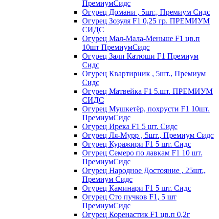
ПремиумСидс
Огурец Домани , 5шт., Премиум Сидс
Огурец Зозуля F1 0,25 гр. ПРЕМИУМ
СИДС
Огурец Мал-Мала-Меньше F1 цв.п
10шт ПремиумСидс
Огурец Залп Катюши F1 Премиум
Сидс
Огурец Квартирник , 5шт., Премиум
Сидс
Огурец Матвейка F1 5.шт. ПРЕМИУМ
СИДС
Огурец Мушкетёр, похрусти F1 10шт.
ПремиумСидс
Огурец Ирека F1 5 шт. Сидс
Огурец Ля-Мурр , 5шт., Премиум Сидс
Огурец Куражири F1 5 шт. Сидс
Огурец Семеро по лавкам F1 10 шт.
ПремиумСидс
Огурец Народное Достояние , 25шт.,
Премиум Сидс
Огурец Каминари F1 5 шт. Сидс
Огурец Сто пучков F1, 5 шт
ПремиумСидс
Огурец Коренастик F1 цв.п 0,2г