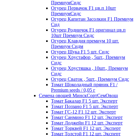
ПремиумСидс
Огурец Первачок F1 цв.п 10шт
ПремиумСидс
Огурец Капитан Засолкин F1 Премиум
Сид
Огурец Родничок F1 оригинал цв.п
10шт Премиум Сидс
Огурец Клавдия премиум 10 шт.
Премиум Сидм
Огурец Щука F1 5 шт. Сидс
Огурец Хрустафор , 5шт., Премиум
Сидс
Огурец Хрустяшка , 10шт., Премиум
Сидс
Огурец Сваток , 5шт., Премиум Сидс
Томат Шоколадный пряник F1 /
Premium seeds / 0,05 г
Семена овощей МинскСортСемОвощ
Томат Бакалар F1 5 шт. Эксперт
Томат Поззано F1 5 шт. Эксперт
Томат ГС-12 F1 12 шт. Эксперт
Томат Санмино F1 12 шт. Эксперт
Томат Лоджейн F1 12 шт. Эксперт
Томат Торквей F1 12 шт. Эксперт
Томат Толстой F1 12 шт. Эксперт