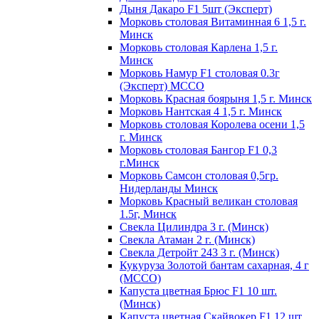
Дыня Дакаро F1 5шт (Эксперт)
Морковь столовая Витаминная 6 1,5 г.
Минск
Морковь столовая Карлена 1,5 г.
Минск
Морковь Намур F1 столовая 0.3г
(Эксперт) МССО
Морковь Красная боярыня 1,5 г. Минск
Морковь Нантская 4 1,5 г. Минск
Морковь столовая Королева осени 1,5
г. Минск
Морковь столовая Бангор F1 0,3
г.Минск
Морковь Самсон столовая 0,5гр.
Нидерланды Минск
Морковь Красный великан столовая
1.5г, Минск
Свекла Цилиндра 3 г. (Минск)
Свекла Атаман 2 г. (Минск)
Свекла Детройт 243 3 г. (Минск)
Кукуруза Золотой бантам сахарная, 4 г
(МССО)
Капуста цветная Брюс F1 10 шт.
(Минск)
Капуста цветная Скайвокер F1 12 шт.