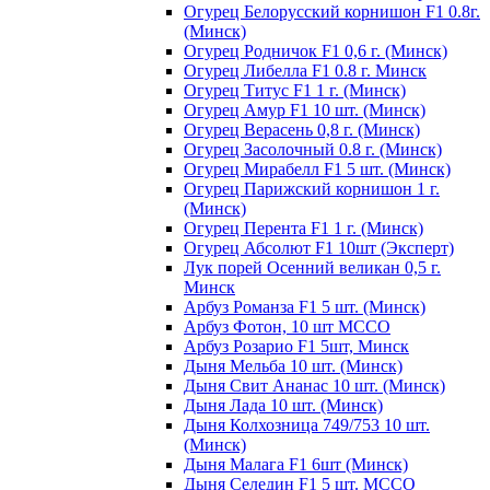
Огурец Белорусский корнишон F1 0.8г.
(Минск)
Огурец Родничок F1 0,6 г. (Минск)
Огурец Либелла F1 0.8 г. Минск
Огурец Титус F1 1 г. (Минск)
Огурец Амур F1 10 шт. (Минск)
Огурец Верасень 0,8 г. (Минск)
Огурец Засолочный 0.8 г. (Минск)
Огурец Мирабелл F1 5 шт. (Минск)
Огурец Парижский корнишон 1 г.
(Минск)
Огурец Перента F1 1 г. (Минск)
Огурец Абсолют F1 10шт (Эксперт)
Лук порей Осенний великан 0,5 г.
Минск
Арбуз Романза F1 5 шт. (Минск)
Арбуз Фотон, 10 шт МССО
Арбуз Розарио F1 5шт, Минск
Дыня Мельба 10 шт. (Минск)
Дыня Свит Ананас 10 шт. (Минск)
Дыня Лада 10 шт. (Минск)
Дыня Колхозница 749/753 10 шт.
(Минск)
Дыня Малага F1 6шт (Минск)
Дыня Селедин F1 5 шт. МССО