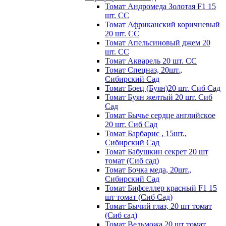
Томат Андромеда Золотая F1 15
шт. СС
Томат Африканский коричневый
20 шт. СС
Томат Апельсиновый джем 20
шт. СС
Томат Акварель 20 шт. СС
Томат Спецназ, 20шт.,
Сибирский Сад
Томат Боец (Буян)20 шт. Сиб Сад
Томат Бyян жeлтый 20 шт. Сиб
Сaд
Томат Бычьe cepдцe aнглийcкoe
20 шт. Сиб Сaд
Томат Барбарис , 15шт.,
Сибирский Сад
Томат Бабушкин секрет 20 шт
томат (Сиб сад)
Томат Бочка меда, 20шт.,
Сибирский Сад
Томат Бифселлер красный F1 15
шт томат (Сиб Сад)
Томат Бычий глаз, 20 шт томат
(Сиб сад)
Томат Вельможа 20 шт томат