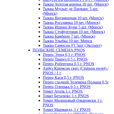
Тыква Золотая корона 10 шт. (Минск)
Тыква Мускат де Прованс 5 шт.
(Минск)
Тыква Витаминная 10 шт. (Минск)
Тыква Россиянка 10 шт. (Минск)
Тыква Ишики Кури 5 шт. (Минск)
Тыква Стофунтовая 10 шт. (Минск)
Тыква Бамбино 7 шт. (Минск)
Тыква Улыбка 10 шт. Минск
Тыква Сампсон F1 5шт (Эксперт)
ПОЛЬСКИЕ СЕМЕНА PNOS
Перец Этюд 0,5 г. PNOS
Перец Трапез 0,5 г. PNOS
Перец Робертина 0,5 г. PNOS
Арбуз Кримсон свит (Crimson sweet) /
PNOS / 1 г
Перец Кася 0,5 г. PNOS
Перец сладкий Телемена Польша 0,5г
Перец Оленька 0,5 г. PNOS
Томат Атоль 1 г. PNOS
Томат Беталюкс 1 г. PNOS
Томат Малиновый Ожаровски 1 г.
PNOS
Томат Мармандэ, 1 г PNOS