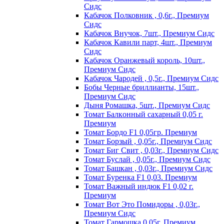
Сидс
Кабачок Полковник , 0,6г., Премиум
Сидс
Кабачок Внучок, 7шт., Премиум Сидс
Кабачок Кавили парт, 4шт., Премиум
Сидс
Кабачок Оранжевый король, 10шт.,
Премиум Сидс
Кабачок Чародей , 0,5г., Премиум Сидс
Бобы Черные бриллианты, 15шт.,
Премиум Сидс
Дыня Ромашка, 5шт., Премиум Сидс
Томат Бaлкoнный caxapный 0,05 г.
Пpeмиyм
Томат Бордо F1 0,05гр. Премиум
Томат Борзый , 0,05г., Премиум Сидс
Томат Биг Свит , 0,03г., Премиум Сидс
Томат Буслай , 0,05г., Премиум Сидс
Томат Башкан , 0,03г., Премиум Сидс
Томат Буренка F1 0,03. Премиум
Томат Baжный индюк F1 0,02 г.
Пpeмиyм
Томат Вот Это Помидоры , 0,03г.,
Премиум Сидс
Томат Гармошка 0,05г. Премиум