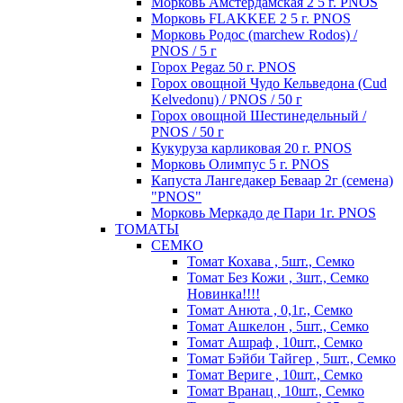
Морковь Амстердамская 2 5 г. PNOS
Морковь FLAKKEE 2 5 г. PNOS
Морковь Родос (marchew Rodos) /
PNOS / 5 г
Горох Pegaz 50 г. PNOS
Горох овощной Чудо Кельведона (Cud
Kelvedonu) / PNOS / 50 г
Горох овощной Шестинедельный /
PNOS / 50 г
Кукуруза карликовая 20 г. PNOS
Морковь Олимпус 5 г. PNOS
Капуста Лангедакер Беваар 2г (семена)
"PNOS"
Морковь Меркадо де Пари 1г. PNOS
ТОМАТЫ
СЕМКО
Томат Кохава , 5шт., Семко
Томат Без Кожи , 3шт., Семко
Новинка!!!!
Томат Анюта , 0,1г., Семко
Томат Ашкелон , 5шт., Семко
Томат Ашраф , 10шт., Семко
Томат Бэйби Тайгер , 5шт., Семко
Томат Вериге , 10шт., Семко
Томат Вранац , 10шт., Семко