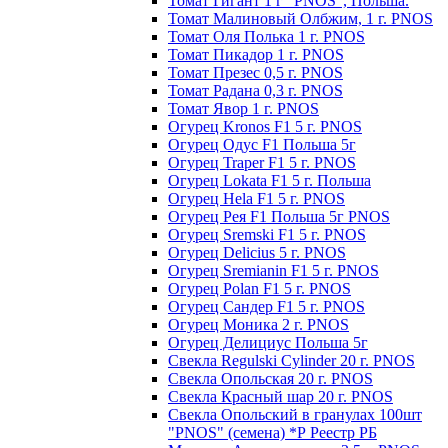
Томат Гигант 1 г "PNOS", Польша.
Томат Малиновый Олбжим, 1 г. PNOS
Томат Оля Полька 1 г. PNOS
Томат Пикадор 1 г. PNOS
Томат Презес 0,5 г. PNOS
Toмaт Рaдaнa 0,3 г. PNOS
Томат Явор 1 г. PNOS
Огурец Kronos F1 5 г. PNOS
Огурец Одус F1 Польша 5г
Огурец Traper F1 5 г. PNOS
Огурец Lokata F1 5 г. Польша
Огурец Hela F1 5 г. PNOS
Огурец Рея F1 Польша 5г PNOS
Огурец Sremski F1 5 г. PNOS
Огурец Delicius 5 г. PNOS
Огурец Sremianin F1 5 г. PNOS
Огурец Polan F1 5 г. PNOS
Огурец Сандер F1 5 г. PNOS
Огурец Моника 2 г. PNOS
Огурец Делициус Польша 5г
Свекла Regulski Cylinder 20 г. PNOS
Свекла Опольская 20 г. PNOS
Свекла Красный шар 20 г. PNOS
Свекла Опольский в гранулах 100шт
"PNOS" (семена) *Р Реестр РБ