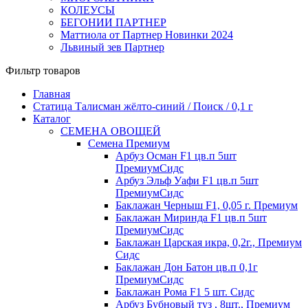
КОЛЕУСЫ
БЕГОНИИ ПАРТНЕР
Маттиола от Партнер Новинки 2024
Львиный зев Партнер
Фильтр товаров
Главная
Статица Талисман жёлто-синий / Поиск / 0,1 г
Каталог
СЕМЕНА ОВОЩЕЙ
Семена Премиум
Арбуз Осман F1 цв.п 5шт
ПремиумСидс
Арбуз Эльф Уафи F1 цв.п 5шт
ПремиумСидс
Баклажан Черныш F1, 0,05 г. Премиум
Баклажан Миринда F1 цв.п 5шт
ПремиумСидс
Баклажан Царская икра, 0,2г., Премиум
Сидс
Баклажан Дон Батон цв.п 0,1г
ПремиумСидс
Баклажан Рома F1 5 шт. Сидс
Арбуз Бубновый туз , 8шт., Премиум