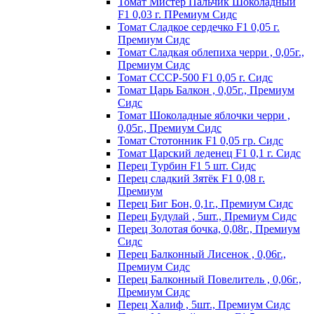
Томат Мистер Пальчик Шоколадный
F1 0,03 г. ПРемиум Сидс
Томат Сладкое сердечко F1 0,05 г.
Премиум Сидс
Томат Сладкая облепиха черри , 0,05г.,
Премиум Сидс
Томат СССР-500 F1 0,05 г. Сидс
Томат Царь Балкон , 0,05г., Премиум
Сидс
Томат Шоколадные яблочки черри ,
0,05г., Премиум Сидс
Томат Стотонник F1 0,05 гр. Сидс
Томат Царский леденец F1 0,1 г. Сидс
Перец Tурбин F1 5 шт. Сидс
Перец сладкий Зятёк F1 0,08 г.
Премиум
Перец Биг Бон, 0,1г., Премиум Сидс
Перец Будулай , 5шт., Премиум Сидс
Перец Золотая бочка, 0,08г., Премиум
Сидс
Перец Балконный Лисенок , 0,06г.,
Премиум Сидс
Перец Балконный Повелитель , 0,06г.,
Премиум Сидс
Перец Халиф , 5шт., Премиум Сидс