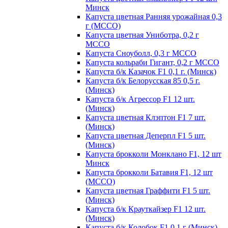
Минск
Капуста цветная Ранняя урожайная 0,3
г (МССО)
Капуста цветная Униботра, 0,2 г
МССО
Капуста Сноуболл, 0,3 г МССО
Капуста кольраби Гигант, 0,2 г МССО
Капуста б/к Казачок F1 0,1 г. (Минск)
Капуста б/к Белорусская 85 0,5 г.
(Минск)
Капуста б/к Агрессор F1 12 шт.
(Минск)
Капуста цветная Клэптон F1 7 шт.
(Минск)
Капуста цветная Деперпл F1 5 шт.
(Минск)
Капуста брокколи Монклано F1, 12 шт
Минск
Капуста брокколи Батавия F1, 12 шт
(МССО)
Капуста цветная Граффити F1 5 шт.
(Минск)
Капуста б/к Крауткайзер F1 12 шт.
(Минск)
Капуста б/к Колобок F1 0,1 г (Минск)