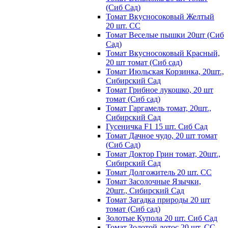
(Сиб Сад)
Томат Вкусносоковый Желтый
20 шт. СС
Томат Веселые пышки 20шт (Сиб
Сад)
Томат Вкусносоковый Красный,
20 шт томат (Сиб сад)
Томат Июльская Корзинка, 20шт.,
Сибирский Сад
Томат Грибное лукошко, 20 шт
томат (Сиб сад)
Томат Гаргамель томат, 20шт.,
Сибирский Сад
Гусеничка F1 15 шт. Сиб Сад
Томат Дачное чудо, 20 шт томат
(Сиб Сад)
Томат Доктор Грин томат, 20шт.,
Сибирский Сад
Томат Долгожитель 20 шт. СС
Томат Засолочные Язычки,
20шт., Сибирский Сад
Томат Загадка природы 20 шт
томат (Сиб сад)
Золотые Купола 20 шт. Сиб Сад
Томат Золотой лотос 20 шт. СС