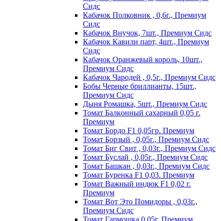
Сидс
Кабачок Полковник , 0,6г., Премиум
Сидс
Кабачок Внучок, 7шт., Премиум Сидс
Кабачок Кавили парт, 4шт., Премиум
Сидс
Кабачок Оранжевый король, 10шт.,
Премиум Сидс
Кабачок Чародей , 0,5г., Премиум Сидс
Бобы Черные бриллианты, 15шт.,
Премиум Сидс
Дыня Ромашка, 5шт., Премиум Сидс
Томат Бaлкoнный caxapный 0,05 г.
Пpeмиyм
Томат Бордо F1 0,05гр. Премиум
Томат Борзый , 0,05г., Премиум Сидс
Томат Биг Свит , 0,03г., Премиум Сидс
Томат Буслай , 0,05г., Премиум Сидс
Томат Башкан , 0,03г., Премиум Сидс
Томат Буренка F1 0,03. Премиум
Томат Baжный индюк F1 0,02 г.
Пpeмиyм
Томат Вот Это Помидоры , 0,03г.,
Премиум Сидс
Томат Гармошка 0,05г. Премиум