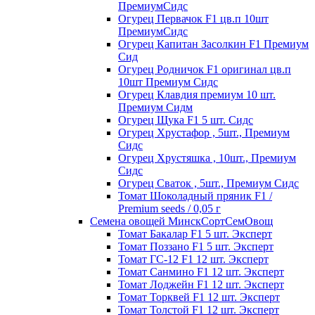
ПремиумСидс
Огурец Первачок F1 цв.п 10шт
ПремиумСидс
Огурец Капитан Засолкин F1 Премиум
Сид
Огурец Родничок F1 оригинал цв.п
10шт Премиум Сидс
Огурец Клавдия премиум 10 шт.
Премиум Сидм
Огурец Щука F1 5 шт. Сидс
Огурец Хрустафор , 5шт., Премиум
Сидс
Огурец Хрустяшка , 10шт., Премиум
Сидс
Огурец Сваток , 5шт., Премиум Сидс
Томат Шоколадный пряник F1 /
Premium seeds / 0,05 г
Семена овощей МинскСортСемОвощ
Томат Бакалар F1 5 шт. Эксперт
Томат Поззано F1 5 шт. Эксперт
Томат ГС-12 F1 12 шт. Эксперт
Томат Санмино F1 12 шт. Эксперт
Томат Лоджейн F1 12 шт. Эксперт
Томат Торквей F1 12 шт. Эксперт
Томат Толстой F1 12 шт. Эксперт