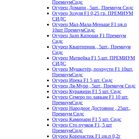
ПремиумСидс
Огурец Домани , 5шт., Премиум Сидс
Огурец Зозуля F1 0,25 гр. ПРЕМИУМ
СИДС
Огурец Мал-Мала-Меньше F1 цв.п
10шт ПремиумСидс
Огурец Залп Катюши F1 Премиум
Сидс
Огурец Квартирник , 5шт., Премиум
Сидс
Огурец Матвейка F1 5.шт. ПРЕМИУМ
СИДС
Огурец Мушкетёр, похрусти F1 10шт.
ПремиумСидс
Огурец Ирека F1 5 шт. Сидс
Огурец Ля-Мурр , 5шт., Премиум Сидс
Огурец Куражири F1 5 шт. Сидс
Огурец Семеро по лавкам F1 10 шт.
ПремиумСидс
Огурец Народное Достояние , 25шт.,
Премиум Сидс
Огурец Каминари F1 5 шт. Сидс
Огурец Сто пучков F1, 5 шт
ПремиумСидс
Огурец Коренастик F1 цв.п 0,2г