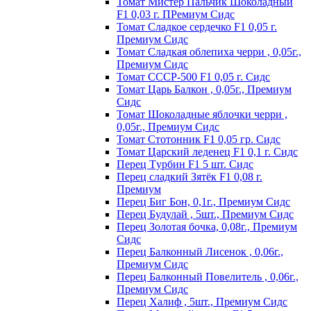
Томат Мистер Пальчик Шоколадный
F1 0,03 г. ПРемиум Сидс
Томат Сладкое сердечко F1 0,05 г.
Премиум Сидс
Томат Сладкая облепиха черри , 0,05г.,
Премиум Сидс
Томат СССР-500 F1 0,05 г. Сидс
Томат Царь Балкон , 0,05г., Премиум
Сидс
Томат Шоколадные яблочки черри ,
0,05г., Премиум Сидс
Томат Стотонник F1 0,05 гр. Сидс
Томат Царский леденец F1 0,1 г. Сидс
Перец Tурбин F1 5 шт. Сидс
Перец сладкий Зятёк F1 0,08 г.
Премиум
Перец Биг Бон, 0,1г., Премиум Сидс
Перец Будулай , 5шт., Премиум Сидс
Перец Золотая бочка, 0,08г., Премиум
Сидс
Перец Балконный Лисенок , 0,06г.,
Премиум Сидс
Перец Балконный Повелитель , 0,06г.,
Премиум Сидс
Перец Халиф , 5шт., Премиум Сидс