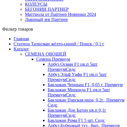
КОЛЕУСЫ
БЕГОНИИ ПАРТНЕР
Маттиола от Партнер Новинки 2024
Львиный зев Партнер
Фильтр товаров
Главная
Статица Талисман жёлто-синий / Поиск / 0,1 г
Каталог
СЕМЕНА ОВОЩЕЙ
Семена Премиум
Арбуз Осман F1 цв.п 5шт
ПремиумСидс
Арбуз Эльф Уафи F1 цв.п 5шт
ПремиумСидс
Баклажан Черныш F1, 0,05 г. Премиум
Баклажан Миринда F1 цв.п 5шт
ПремиумСидс
Баклажан Царская икра, 0,2г., Премиум
Сидс
Баклажан Дон Батон цв.п 0,1г
ПремиумСидс
Баклажан Рома F1 5 шт. Сидс
Арбуз Бубновый туз , 8шт., Премиум