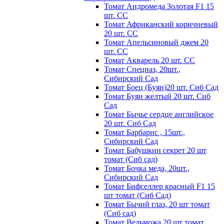
Томат Андромеда Золотая F1 15
шт. СС
Томат Африканский коричневый
20 шт. СС
Томат Апельсиновый джем 20
шт. СС
Томат Акварель 20 шт. СС
Томат Спецназ, 20шт.,
Сибирский Сад
Томат Боец (Буян)20 шт. Сиб Сад
Томат Бyян жeлтый 20 шт. Сиб
Сaд
Томат Бычьe cepдцe aнглийcкoe
20 шт. Сиб Сaд
Томат Барбарис , 15шт.,
Сибирский Сад
Томат Бабушкин секрет 20 шт
томат (Сиб сад)
Томат Бочка меда, 20шт.,
Сибирский Сад
Томат Бифселлер красный F1 15
шт томат (Сиб Сад)
Томат Бычий глаз, 20 шт томат
(Сиб сад)
Томат Вельможа 20 шт томат