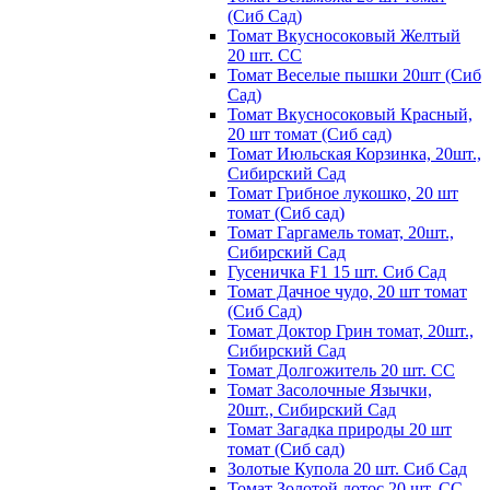
(Сиб Сад)
Томат Вкусносоковый Желтый
20 шт. СС
Томат Веселые пышки 20шт (Сиб
Сад)
Томат Вкусносоковый Красный,
20 шт томат (Сиб сад)
Томат Июльская Корзинка, 20шт.,
Сибирский Сад
Томат Грибное лукошко, 20 шт
томат (Сиб сад)
Томат Гаргамель томат, 20шт.,
Сибирский Сад
Гусеничка F1 15 шт. Сиб Сад
Томат Дачное чудо, 20 шт томат
(Сиб Сад)
Томат Доктор Грин томат, 20шт.,
Сибирский Сад
Томат Долгожитель 20 шт. СС
Томат Засолочные Язычки,
20шт., Сибирский Сад
Томат Загадка природы 20 шт
томат (Сиб сад)
Золотые Купола 20 шт. Сиб Сад
Томат Золотой лотос 20 шт. СС