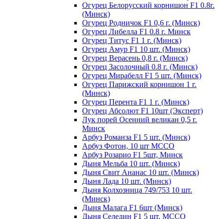
Огурец Белорусский корнишон F1 0.8г.
(Минск)
Огурец Родничок F1 0,6 г. (Минск)
Огурец Либелла F1 0.8 г. Минск
Огурец Титус F1 1 г. (Минск)
Огурец Амур F1 10 шт. (Минск)
Огурец Верасень 0,8 г. (Минск)
Огурец Засолочный 0.8 г. (Минск)
Огурец Мирабелл F1 5 шт. (Минск)
Огурец Парижский корнишон 1 г.
(Минск)
Огурец Перента F1 1 г. (Минск)
Огурец Абсолют F1 10шт (Эксперт)
Лук порей Осенний великан 0,5 г.
Минск
Арбуз Романза F1 5 шт. (Минск)
Арбуз Фотон, 10 шт МССО
Арбуз Розарио F1 5шт, Минск
Дыня Мельба 10 шт. (Минск)
Дыня Свит Ананас 10 шт. (Минск)
Дыня Лада 10 шт. (Минск)
Дыня Колхозница 749/753 10 шт.
(Минск)
Дыня Малага F1 6шт (Минск)
Дыня Селедин F1 5 шт. МССО