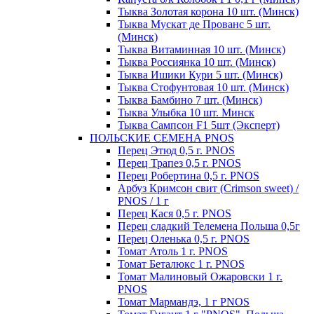
Тыква Золотая корона 10 шт. (Минск)
Тыква Мускат де Прованс 5 шт.
(Минск)
Тыква Витаминная 10 шт. (Минск)
Тыква Россиянка 10 шт. (Минск)
Тыква Ишики Кури 5 шт. (Минск)
Тыква Стофунтовая 10 шт. (Минск)
Тыква Бамбино 7 шт. (Минск)
Тыква Улыбка 10 шт. Минск
Тыква Сампсон F1 5шт (Эксперт)
ПОЛЬСКИЕ СЕМЕНА PNOS
Перец Этюд 0,5 г. PNOS
Перец Трапез 0,5 г. PNOS
Перец Робертина 0,5 г. PNOS
Арбуз Кримсон свит (Crimson sweet) /
PNOS / 1 г
Перец Кася 0,5 г. PNOS
Перец сладкий Телемена Польша 0,5г
Перец Оленька 0,5 г. PNOS
Томат Атоль 1 г. PNOS
Томат Беталюкс 1 г. PNOS
Томат Малиновый Ожаровски 1 г.
PNOS
Томат Мармандэ, 1 г PNOS