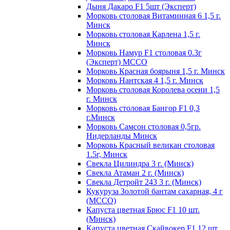
Дыня Дакаро F1 5шт (Эксперт)
Морковь столовая Витаминная 6 1,5 г.
Минск
Морковь столовая Карлена 1,5 г.
Минск
Морковь Намур F1 столовая 0.3г
(Эксперт) МССО
Морковь Красная боярыня 1,5 г. Минск
Морковь Нантская 4 1,5 г. Минск
Морковь столовая Королева осени 1,5
г. Минск
Морковь столовая Бангор F1 0,3
г.Минск
Морковь Самсон столовая 0,5гр.
Нидерланды Минск
Морковь Красный великан столовая
1.5г, Минск
Свекла Цилиндра 3 г. (Минск)
Свекла Атаман 2 г. (Минск)
Свекла Детройт 243 3 г. (Минск)
Кукуруза Золотой бантам сахарная, 4 г
(МССО)
Капуста цветная Брюс F1 10 шт.
(Минск)
Капуста цветная Скайвокер F1 12 шт.