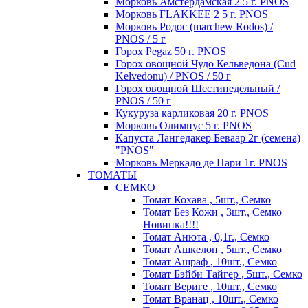
Морковь Амстердамская 2 5 г. PNOS
Морковь FLAKKEE 2 5 г. PNOS
Морковь Родос (marchew Rodos) /
PNOS / 5 г
Горох Pegaz 50 г. PNOS
Горох овощной Чудо Кельведона (Cud
Kelvedonu) / PNOS / 50 г
Горох овощной Шестинедельный /
PNOS / 50 г
Кукуруза карликовая 20 г. PNOS
Морковь Олимпус 5 г. PNOS
Капуста Лангедакер Беваар 2г (семена)
"PNOS"
Морковь Меркадо де Пари 1г. PNOS
ТОМАТЫ
СЕМКО
Томат Кохава , 5шт., Семко
Томат Без Кожи , 3шт., Семко
Новинка!!!!
Томат Анюта , 0,1г., Семко
Томат Ашкелон , 5шт., Семко
Томат Ашраф , 10шт., Семко
Томат Бэйби Тайгер , 5шт., Семко
Томат Вериге , 10шт., Семко
Томат Вранац , 10шт., Семко