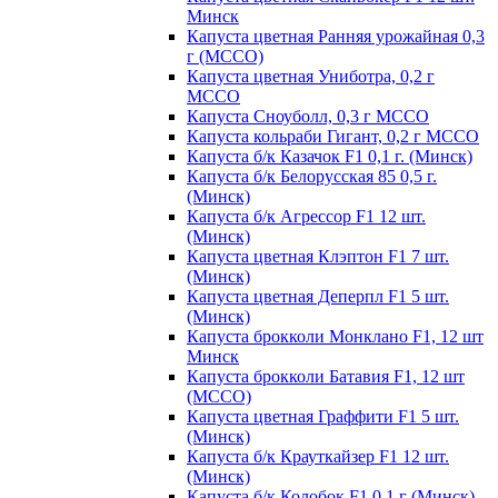
Минск
Капуста цветная Ранняя урожайная 0,3
г (МССО)
Капуста цветная Униботра, 0,2 г
МССО
Капуста Сноуболл, 0,3 г МССО
Капуста кольраби Гигант, 0,2 г МССО
Капуста б/к Казачок F1 0,1 г. (Минск)
Капуста б/к Белорусская 85 0,5 г.
(Минск)
Капуста б/к Агрессор F1 12 шт.
(Минск)
Капуста цветная Клэптон F1 7 шт.
(Минск)
Капуста цветная Деперпл F1 5 шт.
(Минск)
Капуста брокколи Монклано F1, 12 шт
Минск
Капуста брокколи Батавия F1, 12 шт
(МССО)
Капуста цветная Граффити F1 5 шт.
(Минск)
Капуста б/к Крауткайзер F1 12 шт.
(Минск)
Капуста б/к Колобок F1 0,1 г (Минск)