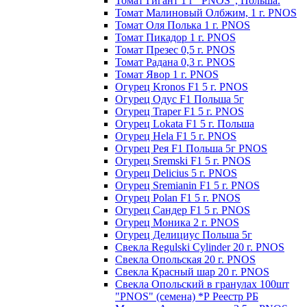
Томат Гигант 1 г "PNOS", Польша.
Томат Малиновый Олбжим, 1 г. PNOS
Томат Оля Полька 1 г. PNOS
Томат Пикадор 1 г. PNOS
Томат Презес 0,5 г. PNOS
Toмaт Рaдaнa 0,3 г. PNOS
Томат Явор 1 г. PNOS
Огурец Kronos F1 5 г. PNOS
Огурец Одус F1 Польша 5г
Огурец Traper F1 5 г. PNOS
Огурец Lokata F1 5 г. Польша
Огурец Hela F1 5 г. PNOS
Огурец Рея F1 Польша 5г PNOS
Огурец Sremski F1 5 г. PNOS
Огурец Delicius 5 г. PNOS
Огурец Sremianin F1 5 г. PNOS
Огурец Polan F1 5 г. PNOS
Огурец Сандер F1 5 г. PNOS
Огурец Моника 2 г. PNOS
Огурец Делициус Польша 5г
Свекла Regulski Cylinder 20 г. PNOS
Свекла Опольская 20 г. PNOS
Свекла Красный шар 20 г. PNOS
Свекла Опольский в гранулах 100шт
"PNOS" (семена) *Р Реестр РБ