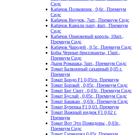
Сидс
Кабачок Полковник , 0,6г., Премиум
Сидс
Кабачок Внучок, 7шт., Премиум Сидс
Кабачок Кавили парт, 4шт., Премиум
Сидс
Кабачок Оранжевый король, 10шт.,
Премиум Сидс
Кабачок Чародей , 0,5г., Премиум Сидс
Бобы Черные бриллианты, 15шт.,
Премиум Сидс
Дыня Ромашка, 5шт., Премиум Сидс
Томат Бaлкoнный caxapный 0,05 г.
Пpeмиyм
Томат Бордо F1 0,05гр. Премиум
Томат Борзый , 0,05г., Премиум Сидс
Томат Биг Свит , 0,03г., Премиум Сидс
Томат Буслай , 0,05г., Премиум Сидс
Томат Башкан , 0,03г., Премиум Сидс
Томат Буренка F1 0,03. Премиум
Томат Baжный индюк F1 0,02 г.
Пpeмиyм
Томат Вот Это Помидоры , 0,03г.,
Премиум Сидс
Томат Гармошка 0,05г. Премиум