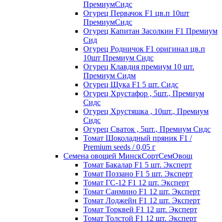
ПремиумСидс
Огурец Первачок F1 цв.п 10шт
ПремиумСидс
Огурец Капитан Засолкин F1 Премиум
Сид
Огурец Родничок F1 оригинал цв.п
10шт Премиум Сидс
Огурец Клавдия премиум 10 шт.
Премиум Сидм
Огурец Щука F1 5 шт. Сидс
Огурец Хрустафор , 5шт., Премиум
Сидс
Огурец Хрустяшка , 10шт., Премиум
Сидс
Огурец Сваток , 5шт., Премиум Сидс
Томат Шоколадный пряник F1 /
Premium seeds / 0,05 г
Семена овощей МинскСортСемОвощ
Томат Бакалар F1 5 шт. Эксперт
Томат Поззано F1 5 шт. Эксперт
Томат ГС-12 F1 12 шт. Эксперт
Томат Санмино F1 12 шт. Эксперт
Томат Лоджейн F1 12 шт. Эксперт
Томат Торквей F1 12 шт. Эксперт
Томат Толстой F1 12 шт. Эксперт