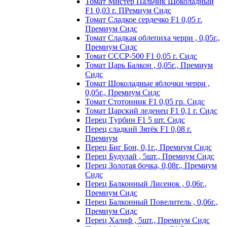
Томат Мистер Пальчик Шоколадный
F1 0,03 г. ПРемиум Сидс
Томат Сладкое сердечко F1 0,05 г.
Премиум Сидс
Томат Сладкая облепиха черри , 0,05г.,
Премиум Сидс
Томат СССР-500 F1 0,05 г. Сидс
Томат Царь Балкон , 0,05г., Премиум
Сидс
Томат Шоколадные яблочки черри ,
0,05г., Премиум Сидс
Томат Стотонник F1 0,05 гр. Сидс
Томат Царский леденец F1 0,1 г. Сидс
Перец Tурбин F1 5 шт. Сидс
Перец сладкий Зятёк F1 0,08 г.
Премиум
Перец Биг Бон, 0,1г., Премиум Сидс
Перец Будулай , 5шт., Премиум Сидс
Перец Золотая бочка, 0,08г., Премиум
Сидс
Перец Балконный Лисенок , 0,06г.,
Премиум Сидс
Перец Балконный Повелитель , 0,06г.,
Премиум Сидс
Перец Халиф , 5шт., Премиум Сидс