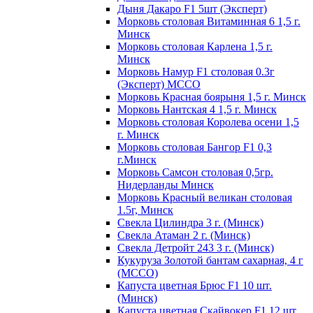
Дыня Дакаро F1 5шт (Эксперт)
Морковь столовая Витаминная 6 1,5 г.
Минск
Морковь столовая Карлена 1,5 г.
Минск
Морковь Намур F1 столовая 0.3г
(Эксперт) МССО
Морковь Красная боярыня 1,5 г. Минск
Морковь Нантская 4 1,5 г. Минск
Морковь столовая Королева осени 1,5
г. Минск
Морковь столовая Бангор F1 0,3
г.Минск
Морковь Самсон столовая 0,5гр.
Нидерланды Минск
Морковь Красный великан столовая
1.5г, Минск
Свекла Цилиндра 3 г. (Минск)
Свекла Атаман 2 г. (Минск)
Свекла Детройт 243 3 г. (Минск)
Кукуруза Золотой бантам сахарная, 4 г
(МССО)
Капуста цветная Брюс F1 10 шт.
(Минск)
Капуста цветная Скайвокер F1 12 шт.