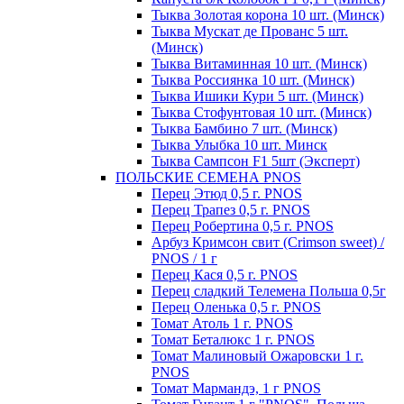
Тыква Золотая корона 10 шт. (Минск)
Тыква Мускат де Прованс 5 шт.
(Минск)
Тыква Витаминная 10 шт. (Минск)
Тыква Россиянка 10 шт. (Минск)
Тыква Ишики Кури 5 шт. (Минск)
Тыква Стофунтовая 10 шт. (Минск)
Тыква Бамбино 7 шт. (Минск)
Тыква Улыбка 10 шт. Минск
Тыква Сампсон F1 5шт (Эксперт)
ПОЛЬСКИЕ СЕМЕНА PNOS
Перец Этюд 0,5 г. PNOS
Перец Трапез 0,5 г. PNOS
Перец Робертина 0,5 г. PNOS
Арбуз Кримсон свит (Crimson sweet) /
PNOS / 1 г
Перец Кася 0,5 г. PNOS
Перец сладкий Телемена Польша 0,5г
Перец Оленька 0,5 г. PNOS
Томат Атоль 1 г. PNOS
Томат Беталюкс 1 г. PNOS
Томат Малиновый Ожаровски 1 г.
PNOS
Томат Мармандэ, 1 г PNOS