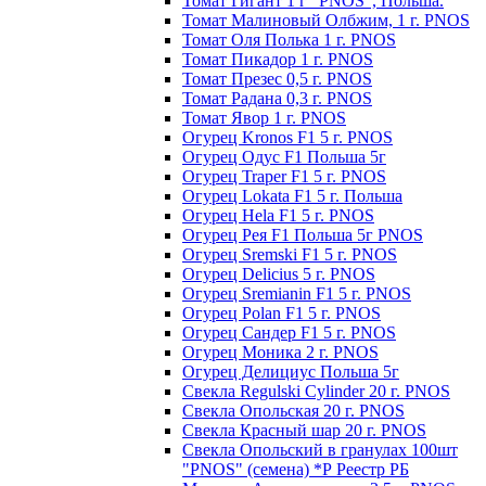
Томат Гигант 1 г "PNOS", Польша.
Томат Малиновый Олбжим, 1 г. PNOS
Томат Оля Полька 1 г. PNOS
Томат Пикадор 1 г. PNOS
Томат Презес 0,5 г. PNOS
Toмaт Рaдaнa 0,3 г. PNOS
Томат Явор 1 г. PNOS
Огурец Kronos F1 5 г. PNOS
Огурец Одус F1 Польша 5г
Огурец Traper F1 5 г. PNOS
Огурец Lokata F1 5 г. Польша
Огурец Hela F1 5 г. PNOS
Огурец Рея F1 Польша 5г PNOS
Огурец Sremski F1 5 г. PNOS
Огурец Delicius 5 г. PNOS
Огурец Sremianin F1 5 г. PNOS
Огурец Polan F1 5 г. PNOS
Огурец Сандер F1 5 г. PNOS
Огурец Моника 2 г. PNOS
Огурец Делициус Польша 5г
Свекла Regulski Cylinder 20 г. PNOS
Свекла Опольская 20 г. PNOS
Свекла Красный шар 20 г. PNOS
Свекла Опольский в гранулах 100шт
"PNOS" (семена) *Р Реестр РБ