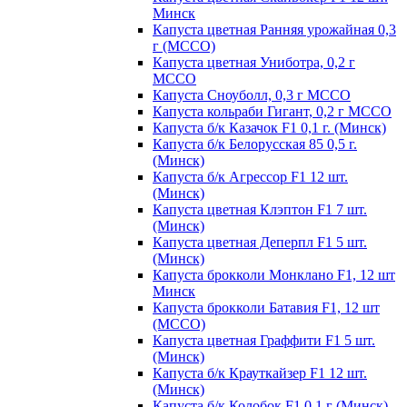
Минск
Капуста цветная Ранняя урожайная 0,3
г (МССО)
Капуста цветная Униботра, 0,2 г
МССО
Капуста Сноуболл, 0,3 г МССО
Капуста кольраби Гигант, 0,2 г МССО
Капуста б/к Казачок F1 0,1 г. (Минск)
Капуста б/к Белорусская 85 0,5 г.
(Минск)
Капуста б/к Агрессор F1 12 шт.
(Минск)
Капуста цветная Клэптон F1 7 шт.
(Минск)
Капуста цветная Деперпл F1 5 шт.
(Минск)
Капуста брокколи Монклано F1, 12 шт
Минск
Капуста брокколи Батавия F1, 12 шт
(МССО)
Капуста цветная Граффити F1 5 шт.
(Минск)
Капуста б/к Крауткайзер F1 12 шт.
(Минск)
Капуста б/к Колобок F1 0,1 г (Минск)