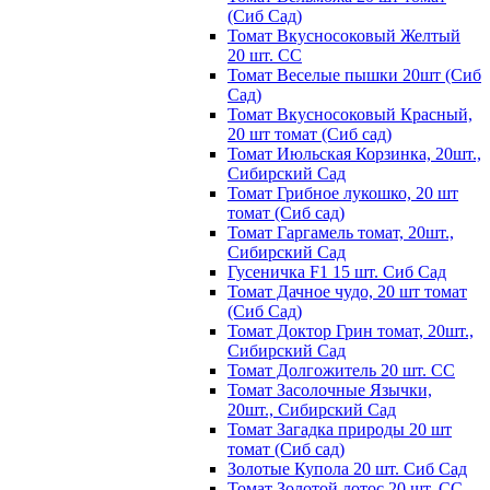
(Сиб Сад)
Томат Вкусносоковый Желтый
20 шт. СС
Томат Веселые пышки 20шт (Сиб
Сад)
Томат Вкусносоковый Красный,
20 шт томат (Сиб сад)
Томат Июльская Корзинка, 20шт.,
Сибирский Сад
Томат Грибное лукошко, 20 шт
томат (Сиб сад)
Томат Гаргамель томат, 20шт.,
Сибирский Сад
Гусеничка F1 15 шт. Сиб Сад
Томат Дачное чудо, 20 шт томат
(Сиб Сад)
Томат Доктор Грин томат, 20шт.,
Сибирский Сад
Томат Долгожитель 20 шт. СС
Томат Засолочные Язычки,
20шт., Сибирский Сад
Томат Загадка природы 20 шт
томат (Сиб сад)
Золотые Купола 20 шт. Сиб Сад
Томат Золотой лотос 20 шт. СС