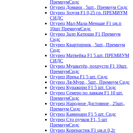
ПремиумСидс
Огурец Домани , 5шт., Премиум Сидс
Огурец Зозуля F1 0,25 гр. ПРЕМИУМ
СИДС
Огурец Мал-Мала-Меньше F1 цв.п
10шт ПремиумСидс
Огурец Залп Катюши F1 Премиум
Сидс
Огурец Квартирник , 5шт., Премиум
Сидс
Огурец Матвейка F1 5.шт. ПРЕМИУМ
СИДС
Огурец Мушкетёр, похрусти F1 10шт.
ПремиумСидс
Огурец Ирека F1 5 шт. Сидс
Огурец Ля-Мурр , 5шт., Премиум Сидс
Огурец Куражири F1 5 шт. Сидс
Огурец Семеро по лавкам F1 10 шт.
ПремиумСидс
Огурец Народное Достояние , 25шт.,
Премиум Сидс
Огурец Каминари F1 5 шт. Сидс
Огурец Сто пучков F1, 5 шт
ПремиумСидс
Огурец Коренастик F1 цв.п 0,2г