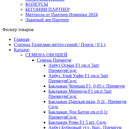
КОЛЕУСЫ
БЕГОНИИ ПАРТНЕР
Маттиола от Партнер Новинки 2024
Львиный зев Партнер
Фильтр товаров
Главная
Статица Талисман жёлто-синий / Поиск / 0,1 г
Каталог
СЕМЕНА ОВОЩЕЙ
Семена Премиум
Арбуз Осман F1 цв.п 5шт
ПремиумСидс
Арбуз Эльф Уафи F1 цв.п 5шт
ПремиумСидс
Баклажан Черныш F1, 0,05 г. Премиум
Баклажан Миринда F1 цв.п 5шт
ПремиумСидс
Баклажан Царская икра, 0,2г., Премиум
Сидс
Баклажан Дон Батон цв.п 0,1г
ПремиумСидс
Баклажан Рома F1 5 шт. Сидс
Арбуз Бубновый туз , 8шт., Премиум