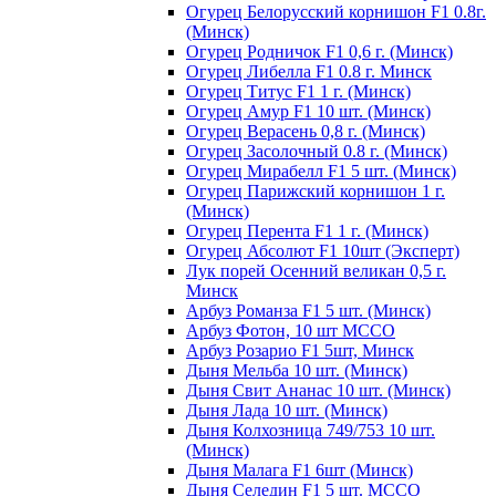
Огурец Белорусский корнишон F1 0.8г.
(Минск)
Огурец Родничок F1 0,6 г. (Минск)
Огурец Либелла F1 0.8 г. Минск
Огурец Титус F1 1 г. (Минск)
Огурец Амур F1 10 шт. (Минск)
Огурец Верасень 0,8 г. (Минск)
Огурец Засолочный 0.8 г. (Минск)
Огурец Мирабелл F1 5 шт. (Минск)
Огурец Парижский корнишон 1 г.
(Минск)
Огурец Перента F1 1 г. (Минск)
Огурец Абсолют F1 10шт (Эксперт)
Лук порей Осенний великан 0,5 г.
Минск
Арбуз Романза F1 5 шт. (Минск)
Арбуз Фотон, 10 шт МССО
Арбуз Розарио F1 5шт, Минск
Дыня Мельба 10 шт. (Минск)
Дыня Свит Ананас 10 шт. (Минск)
Дыня Лада 10 шт. (Минск)
Дыня Колхозница 749/753 10 шт.
(Минск)
Дыня Малага F1 6шт (Минск)
Дыня Селедин F1 5 шт. МССО