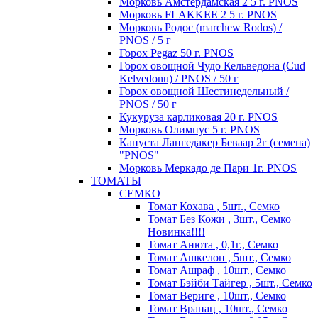
Морковь Амстердамская 2 5 г. PNOS
Морковь FLAKKEE 2 5 г. PNOS
Морковь Родос (marchew Rodos) /
PNOS / 5 г
Горох Pegaz 50 г. PNOS
Горох овощной Чудо Кельведона (Cud
Kelvedonu) / PNOS / 50 г
Горох овощной Шестинедельный /
PNOS / 50 г
Кукуруза карликовая 20 г. PNOS
Морковь Олимпус 5 г. PNOS
Капуста Лангедакер Беваар 2г (семена)
"PNOS"
Морковь Меркадо де Пари 1г. PNOS
ТОМАТЫ
СЕМКО
Томат Кохава , 5шт., Семко
Томат Без Кожи , 3шт., Семко
Новинка!!!!
Томат Анюта , 0,1г., Семко
Томат Ашкелон , 5шт., Семко
Томат Ашраф , 10шт., Семко
Томат Бэйби Тайгер , 5шт., Семко
Томат Вериге , 10шт., Семко
Томат Вранац , 10шт., Семко