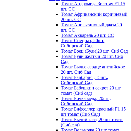
Томат Андромеда Золотая F1 15
шт. СС
Томат Африканский коричневый
20 шт. СС
Томат Апельсиновый джем 20
шт. СС
Томат Акварель 20 шт. СС
Томат Спецназ, 20шт.,
Сибирский Сад
Томат Боец (Буян)20 шт. Сиб Сад
Томат Бyян жeлтый 20 шт. Сиб
Сaд
Томат Бычьe cepдцe aнглийcкoe
20 шт. Сиб Сaд
Томат Барбарис , 15шт.,
Сибирский Сад
Томат Бабушкин секрет 20 шт
томат (Сиб сад)
Томат Бочка меда, 20шт.,
Сибирский Сад
Томат Бифселлер красный F1 15
шт томат (Сиб Сад)
Томат Бычий глаз, 20 шт томат
(Сиб сад)
Томат Вельможа 20 шт томат