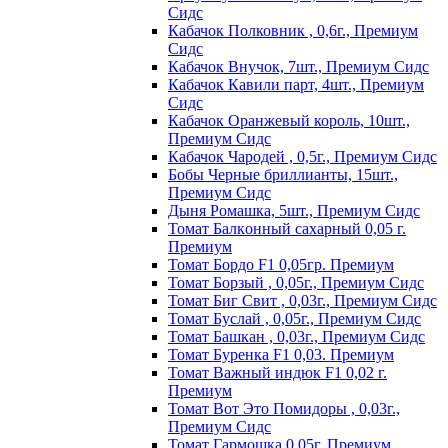
Сидс
Кабачок Полковник , 0,6г., Премиум
Сидс
Кабачок Внучок, 7шт., Премиум Сидс
Кабачок Кавили парт, 4шт., Премиум
Сидс
Кабачок Оранжевый король, 10шт.,
Премиум Сидс
Кабачок Чародей , 0,5г., Премиум Сидс
Бобы Черные бриллианты, 15шт.,
Премиум Сидс
Дыня Ромашка, 5шт., Премиум Сидс
Томат Бaлкoнный caxapный 0,05 г.
Пpeмиyм
Томат Бордо F1 0,05гр. Премиум
Томат Борзый , 0,05г., Премиум Сидс
Томат Биг Свит , 0,03г., Премиум Сидс
Томат Буслай , 0,05г., Премиум Сидс
Томат Башкан , 0,03г., Премиум Сидс
Томат Буренка F1 0,03. Премиум
Томат Baжный индюк F1 0,02 г.
Пpeмиyм
Томат Вот Это Помидоры , 0,03г.,
Премиум Сидс
Томат Гармошка 0,05г. Премиум