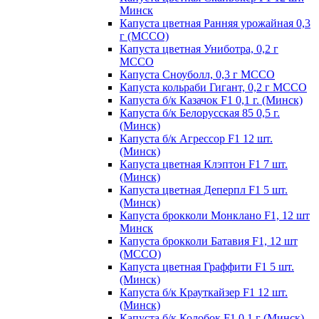
Минск
Капуста цветная Ранняя урожайная 0,3
г (МССО)
Капуста цветная Униботра, 0,2 г
МССО
Капуста Сноуболл, 0,3 г МССО
Капуста кольраби Гигант, 0,2 г МССО
Капуста б/к Казачок F1 0,1 г. (Минск)
Капуста б/к Белорусская 85 0,5 г.
(Минск)
Капуста б/к Агрессор F1 12 шт.
(Минск)
Капуста цветная Клэптон F1 7 шт.
(Минск)
Капуста цветная Деперпл F1 5 шт.
(Минск)
Капуста брокколи Монклано F1, 12 шт
Минск
Капуста брокколи Батавия F1, 12 шт
(МССО)
Капуста цветная Граффити F1 5 шт.
(Минск)
Капуста б/к Крауткайзер F1 12 шт.
(Минск)
Капуста б/к Колобок F1 0,1 г (Минск)