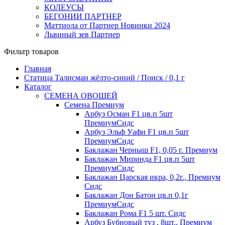
КОЛЕУСЫ
БЕГОНИИ ПАРТНЕР
Маттиола от Партнер Новинки 2024
Львиный зев Партнер
Фильтр товаров
Главная
Статица Талисман жёлто-синий / Поиск / 0,1 г
Каталог
СЕМЕНА ОВОЩЕЙ
Семена Премиум
Арбуз Осман F1 цв.п 5шт
ПремиумСидс
Арбуз Эльф Уафи F1 цв.п 5шт
ПремиумСидс
Баклажан Черныш F1, 0,05 г. Премиум
Баклажан Миринда F1 цв.п 5шт
ПремиумСидс
Баклажан Царская икра, 0,2г., Премиум
Сидс
Баклажан Дон Батон цв.п 0,1г
ПремиумСидс
Баклажан Рома F1 5 шт. Сидс
Арбуз Бубновый туз , 8шт., Премиум