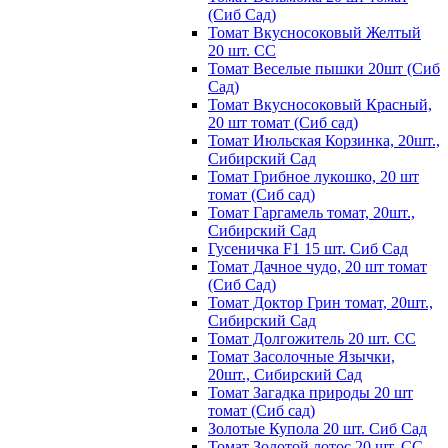
(Сиб Сад)
Томат Вкусносоковый Желтый
20 шт. СС
Томат Веселые пышки 20шт (Сиб
Сад)
Томат Вкусносоковый Красный,
20 шт томат (Сиб сад)
Томат Июльская Корзинка, 20шт.,
Сибирский Сад
Томат Грибное лукошко, 20 шт
томат (Сиб сад)
Томат Гаргамель томат, 20шт.,
Сибирский Сад
Гусеничка F1 15 шт. Сиб Сад
Томат Дачное чудо, 20 шт томат
(Сиб Сад)
Томат Доктор Грин томат, 20шт.,
Сибирский Сад
Томат Долгожитель 20 шт. СС
Томат Засолочные Язычки,
20шт., Сибирский Сад
Томат Загадка природы 20 шт
томат (Сиб сад)
Золотые Купола 20 шт. Сиб Сад
Томат Золотой лотос 20 шт. СС