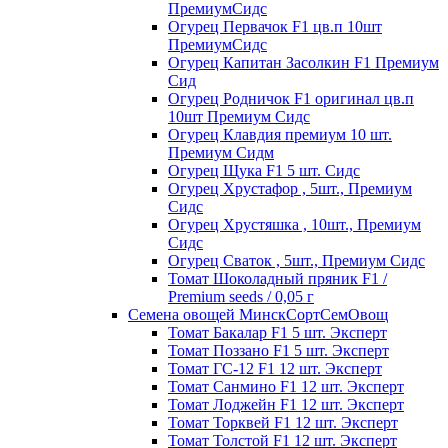
ПремиумСидс
Огурец Первачок F1 цв.п 10шт
ПремиумСидс
Огурец Капитан Засолкин F1 Премиум
Сид
Огурец Родничок F1 оригинал цв.п
10шт Премиум Сидс
Огурец Клавдия премиум 10 шт.
Премиум Сидм
Огурец Щука F1 5 шт. Сидс
Огурец Хрустафор , 5шт., Премиум
Сидс
Огурец Хрустяшка , 10шт., Премиум
Сидс
Огурец Сваток , 5шт., Премиум Сидс
Томат Шоколадный пряник F1 /
Premium seeds / 0,05 г
Семена овощей МинскСортСемОвощ
Томат Бакалар F1 5 шт. Эксперт
Томат Поззано F1 5 шт. Эксперт
Томат ГС-12 F1 12 шт. Эксперт
Томат Санмино F1 12 шт. Эксперт
Томат Лоджейн F1 12 шт. Эксперт
Томат Торквей F1 12 шт. Эксперт
Томат Толстой F1 12 шт. Эксперт