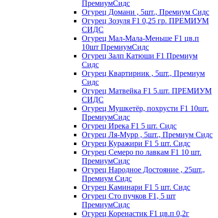
ПремиумСидс
Огурец Домани , 5шт., Премиум Сидс
Огурец Зозуля F1 0,25 гр. ПРЕМИУМ
СИДС
Огурец Мал-Мала-Меньше F1 цв.п
10шт ПремиумСидс
Огурец Залп Катюши F1 Премиум
Сидс
Огурец Квартирник , 5шт., Премиум
Сидс
Огурец Матвейка F1 5.шт. ПРЕМИУМ
СИДС
Огурец Мушкетёр, похрусти F1 10шт.
ПремиумСидс
Огурец Ирека F1 5 шт. Сидс
Огурец Ля-Мурр , 5шт., Премиум Сидс
Огурец Куражири F1 5 шт. Сидс
Огурец Семеро по лавкам F1 10 шт.
ПремиумСидс
Огурец Народное Достояние , 25шт.,
Премиум Сидс
Огурец Каминари F1 5 шт. Сидс
Огурец Сто пучков F1, 5 шт
ПремиумСидс
Огурец Коренастик F1 цв.п 0,2г