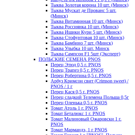
Тыква Золотая корона 10 шт. (Минск)
Тыква Мускат де Прованс 5 шт.
(Минск)
Тыква Витаминная 10 шт. (Минск)
Тыква Россиянка 10 шт. (Минск)
Тыква Ишики Кури 5 шт. (Минск)
Тыква Стофунтовая 10 шт. (Минск)
Тыква Бамбино 7 шт. (Минск)
Тыква Улыбка 10 шт. Минск
Тыква Сампсон F1 5шт (Эксперт)
ПОЛЬСКИЕ СЕМЕНА PNOS
Перец Этюд 0,5 г. PNOS
Перец Трапез 0,5 г. PNOS
Перец Робертина 0,5 г. PNOS
Арбуз Кримсон свит (Crimson sweet) /
PNOS / 1 г
Перец Кася 0,5 г. PNOS
Перец сладкий Телемена Польша 0,5г
Перец Оленька 0,5 г. PNOS
Томат Атоль 1 г. PNOS
Томат Беталюкс 1 г. PNOS
Томат Малиновый Ожаровски 1 г.
PNOS
Томат Мармандэ, 1 г PNOS