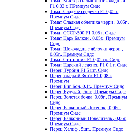
Томат Мистер Пальчик Шоколадный
F1 0,03 г. ПРемиум Сидс
Томат Сладкое сердечко F1 0,05 г.
Премиум Сидс
Томат Сладкая облепиха черри , 0,05г.,
Премиум Сидс
Томат СССР-500 F1 0,05 г. Сидс
Томат Царь Балкон , 0,05г., Премиум
Сидс
Томат Шоколадные яблочки черри ,
0,05г., Премиум Сидс
Томат Стотонник F1 0,05 гр. Сидс
Томат Царский леденец F1 0,1 г. Сидс
Перец Tурбин F1 5 шт. Сидс
Перец сладкий Зятёк F1 0,08 г.
Премиум
Перец Биг Бон, 0,1г., Премиум Сидс
Перец Будулай , 5шт., Премиум Сидс
Перец Золотая бочка, 0,08г., Премиум
Сидс
Перец Балконный Лисенок , 0,06г.,
Премиум Сидс
Перец Балконный Повелитель , 0,06г.,
Премиум Сидс
Перец Халиф , 5шт., Премиум Сидс