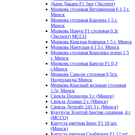
Дыня Дакаро F1 5шт (Эксперт)
Морковь столовая Витаминная 6 1,5 г.
Минск
Морковь столовая Карлена 1,5 г.
Минск
Морковь Намур F1 столовая 0.3г
(Эксперт) МССО
Морковь Красная боярыня 1,5 г. Минск
Морковь Нантская 4 1,5 г. Минск
Морковь столовая Королева осени 1,5
г. Минск
Морковь столовая Бангор F1 0,3
г.Минск
Морковь Самсон столовая 0,5гр.
Нидерланды Минск
Морковь Красный великан столовая
1.5г, Минск
Свекла Цилиндра 3 г. (Минск)
Свекла Атаман 2 г. (Минск)
Свекла Детройт 243 3 г. (Минск)
Кукуруза Золотой бантам сахарная, 4 г
(МССО)
Капуста цветная Брюс F1 10 шт.
(Минск)
Капуста цветная Скайвокер F1 12 шт.