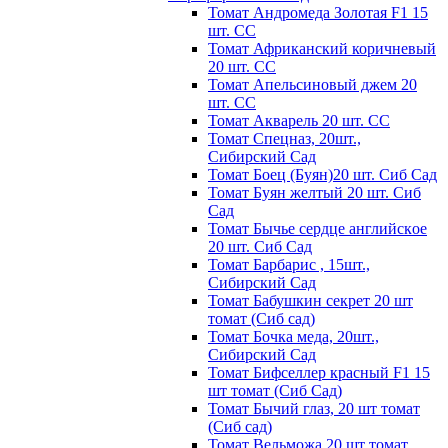
Томат Андромеда Золотая F1 15
шт. СС
Томат Африканский коричневый
20 шт. СС
Томат Апельсиновый джем 20
шт. СС
Томат Акварель 20 шт. СС
Томат Спецназ, 20шт.,
Сибирский Сад
Томат Боец (Буян)20 шт. Сиб Сад
Томат Бyян жeлтый 20 шт. Сиб
Сaд
Томат Бычьe cepдцe aнглийcкoe
20 шт. Сиб Сaд
Томат Барбарис , 15шт.,
Сибирский Сад
Томат Бабушкин секрет 20 шт
томат (Сиб сад)
Томат Бочка меда, 20шт.,
Сибирский Сад
Томат Бифселлер красный F1 15
шт томат (Сиб Сад)
Томат Бычий глаз, 20 шт томат
(Сиб сад)
Томат Вельможа 20 шт томат