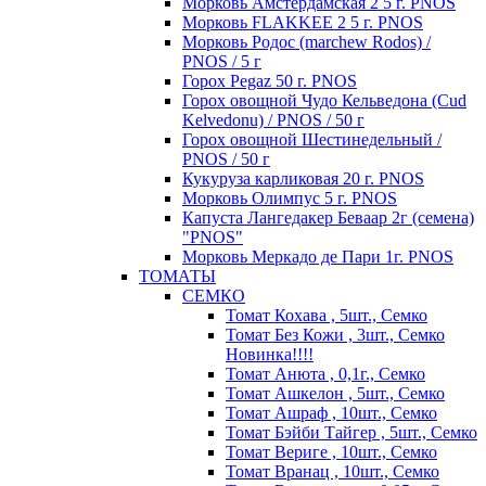
Морковь Амстердамская 2 5 г. PNOS
Морковь FLAKKEE 2 5 г. PNOS
Морковь Родос (marchew Rodos) /
PNOS / 5 г
Горох Pegaz 50 г. PNOS
Горох овощной Чудо Кельведона (Cud
Kelvedonu) / PNOS / 50 г
Горох овощной Шестинедельный /
PNOS / 50 г
Кукуруза карликовая 20 г. PNOS
Морковь Олимпус 5 г. PNOS
Капуста Лангедакер Беваар 2г (семена)
"PNOS"
Морковь Меркадо де Пари 1г. PNOS
ТОМАТЫ
СЕМКО
Томат Кохава , 5шт., Семко
Томат Без Кожи , 3шт., Семко
Новинка!!!!
Томат Анюта , 0,1г., Семко
Томат Ашкелон , 5шт., Семко
Томат Ашраф , 10шт., Семко
Томат Бэйби Тайгер , 5шт., Семко
Томат Вериге , 10шт., Семко
Томат Вранац , 10шт., Семко