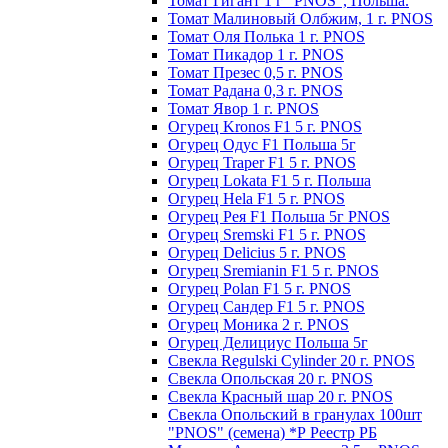
Томат Гигант 1 г "PNOS", Польша.
Томат Малиновый Олбжим, 1 г. PNOS
Томат Оля Полька 1 г. PNOS
Томат Пикадор 1 г. PNOS
Томат Презес 0,5 г. PNOS
Toмaт Рaдaнa 0,3 г. PNOS
Томат Явор 1 г. PNOS
Огурец Kronos F1 5 г. PNOS
Огурец Одус F1 Польша 5г
Огурец Traper F1 5 г. PNOS
Огурец Lokata F1 5 г. Польша
Огурец Hela F1 5 г. PNOS
Огурец Рея F1 Польша 5г PNOS
Огурец Sremski F1 5 г. PNOS
Огурец Delicius 5 г. PNOS
Огурец Sremianin F1 5 г. PNOS
Огурец Polan F1 5 г. PNOS
Огурец Сандер F1 5 г. PNOS
Огурец Моника 2 г. PNOS
Огурец Делициус Польша 5г
Свекла Regulski Cylinder 20 г. PNOS
Свекла Опольская 20 г. PNOS
Свекла Красный шар 20 г. PNOS
Свекла Опольский в гранулах 100шт
"PNOS" (семена) *Р Реестр РБ