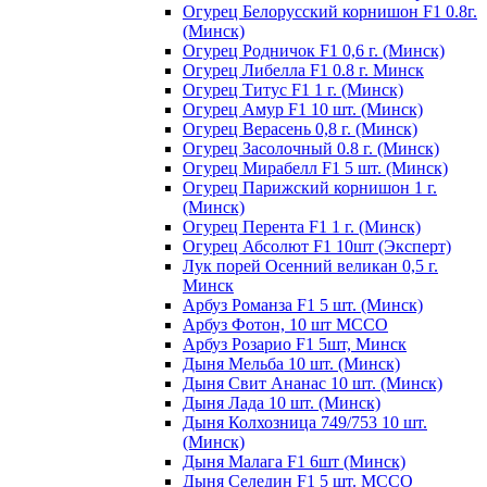
Огурец Белорусский корнишон F1 0.8г.
(Минск)
Огурец Родничок F1 0,6 г. (Минск)
Огурец Либелла F1 0.8 г. Минск
Огурец Титус F1 1 г. (Минск)
Огурец Амур F1 10 шт. (Минск)
Огурец Верасень 0,8 г. (Минск)
Огурец Засолочный 0.8 г. (Минск)
Огурец Мирабелл F1 5 шт. (Минск)
Огурец Парижский корнишон 1 г.
(Минск)
Огурец Перента F1 1 г. (Минск)
Огурец Абсолют F1 10шт (Эксперт)
Лук порей Осенний великан 0,5 г.
Минск
Арбуз Романза F1 5 шт. (Минск)
Арбуз Фотон, 10 шт МССО
Арбуз Розарио F1 5шт, Минск
Дыня Мельба 10 шт. (Минск)
Дыня Свит Ананас 10 шт. (Минск)
Дыня Лада 10 шт. (Минск)
Дыня Колхозница 749/753 10 шт.
(Минск)
Дыня Малага F1 6шт (Минск)
Дыня Селедин F1 5 шт. МССО