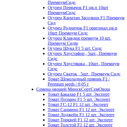
ПремиумСидс
Огурец Первачок F1 цв.п 10шт
ПремиумСидс
Огурец Капитан Засолкин F1 Премиум
Сид
Огурец Родничок F1 оригинал цв.п
10шт Премиум Сидс
Огурец Клавдия премиум 10 шт.
Премиум Сидм
Огурец Щука F1 5 шт. Сидс
Огурец Хрустафор , 5шт., Премиум
Сидс
Огурец Хрустяшка , 10шт., Премиум
Сидс
Огурец Сваток , 5шт., Премиум Сидс
Томат Шоколадный пряник F1 /
Premium seeds / 0,05 г
Семена овощей МинскСортСемОвощ
Томат Бакалар F1 5 шт. Эксперт
Томат Поззано F1 5 шт. Эксперт
Томат ГС-12 F1 12 шт. Эксперт
Томат Санмино F1 12 шт. Эксперт
Томат Лоджейн F1 12 шт. Эксперт
Томат Торквей F1 12 шт. Эксперт
Томат Толстой F1 12 шт. Эксперт