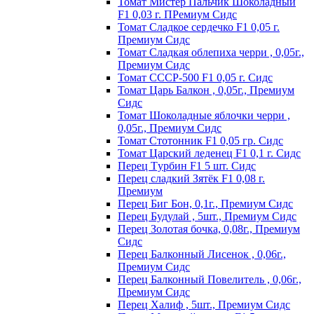
Томат Мистер Пальчик Шоколадный
F1 0,03 г. ПРемиум Сидс
Томат Сладкое сердечко F1 0,05 г.
Премиум Сидс
Томат Сладкая облепиха черри , 0,05г.,
Премиум Сидс
Томат СССР-500 F1 0,05 г. Сидс
Томат Царь Балкон , 0,05г., Премиум
Сидс
Томат Шоколадные яблочки черри ,
0,05г., Премиум Сидс
Томат Стотонник F1 0,05 гр. Сидс
Томат Царский леденец F1 0,1 г. Сидс
Перец Tурбин F1 5 шт. Сидс
Перец сладкий Зятёк F1 0,08 г.
Премиум
Перец Биг Бон, 0,1г., Премиум Сидс
Перец Будулай , 5шт., Премиум Сидс
Перец Золотая бочка, 0,08г., Премиум
Сидс
Перец Балконный Лисенок , 0,06г.,
Премиум Сидс
Перец Балконный Повелитель , 0,06г.,
Премиум Сидс
Перец Халиф , 5шт., Премиум Сидс