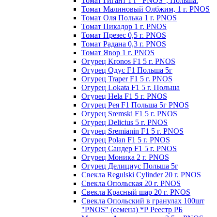
Томат Гигант 1 г "PNOS", Польша.
Томат Малиновый Олбжим, 1 г. PNOS
Томат Оля Полька 1 г. PNOS
Томат Пикадор 1 г. PNOS
Томат Презес 0,5 г. PNOS
Toмaт Рaдaнa 0,3 г. PNOS
Томат Явор 1 г. PNOS
Огурец Kronos F1 5 г. PNOS
Огурец Одус F1 Польша 5г
Огурец Traper F1 5 г. PNOS
Огурец Lokata F1 5 г. Польша
Огурец Hela F1 5 г. PNOS
Огурец Рея F1 Польша 5г PNOS
Огурец Sremski F1 5 г. PNOS
Огурец Delicius 5 г. PNOS
Огурец Sremianin F1 5 г. PNOS
Огурец Polan F1 5 г. PNOS
Огурец Сандер F1 5 г. PNOS
Огурец Моника 2 г. PNOS
Огурец Делициус Польша 5г
Свекла Regulski Cylinder 20 г. PNOS
Свекла Опольская 20 г. PNOS
Свекла Красный шар 20 г. PNOS
Свекла Опольский в гранулах 100шт
"PNOS" (семена) *Р Реестр РБ