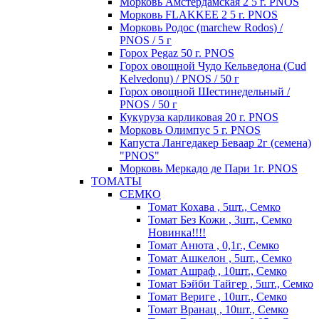
Морковь Амстердамская 2 5 г. PNOS
Морковь FLAKKEE 2 5 г. PNOS
Морковь Родос (marchew Rodos) /
PNOS / 5 г
Горох Pegaz 50 г. PNOS
Горох овощной Чудо Кельведона (Cud
Kelvedonu) / PNOS / 50 г
Горох овощной Шестинедельный /
PNOS / 50 г
Кукуруза карликовая 20 г. PNOS
Морковь Олимпус 5 г. PNOS
Капуста Лангедакер Беваар 2г (семена)
"PNOS"
Морковь Меркадо де Пари 1г. PNOS
ТОМАТЫ
СЕМКО
Томат Кохава , 5шт., Семко
Томат Без Кожи , 3шт., Семко
Новинка!!!!
Томат Анюта , 0,1г., Семко
Томат Ашкелон , 5шт., Семко
Томат Ашраф , 10шт., Семко
Томат Бэйби Тайгер , 5шт., Семко
Томат Вериге , 10шт., Семко
Томат Вранац , 10шт., Семко