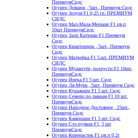
ПремиумСидс
Огурец Домани , 5шт., Премиум Сидс
Огурец Зозуля F1 0,25 гр. ПРЕМИУМ
СИДС
Огурец Мал-Мала-Меньше F1 цв.п
10шт ПремиумСидс
Огурец Залп Катюши F1 Премиум
Сидс
Огурец Квартирник , 5шт., Премиум
Сидс
Огурец Матвейка F1 5.шт. ПРЕМИУМ
СИДС
Огурец Мушкетёр, похрусти F1 10шт.
ПремиумСидс
Огурец Ирека F1 5 шт. Сидс
Огурец Ля-Мурр , 5шт., Премиум Сидс
Огурец Куражири F1 5 шт. Сидс
Огурец Семеро по лавкам F1 10 шт.
ПремиумСидс
Огурец Народное Достояние , 25шт.,
Премиум Сидс
Огурец Каминари F1 5 шт. Сидс
Огурец Сто пучков F1, 5 шт
ПремиумСидс
Огурец Коренастик F1 цв.п 0,2г