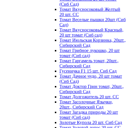
(Сиб Сад)
Томат Вкусносоковый Желтый
20 шт. СС
Томат Веселые пышки 20шт (Сиб
Сад)
Томат Вкусносоковый Красный,
20 шт томат (Сиб сад)
Томат Июльская Корзинка, 20шт.,
Сибирский Сад
Томат Грибное лукошко, 20 шт
томат (Сиб сад)
Томат Гаргамель томат, 20шт.,
Сибирский Сад
Гусеничка F1 15 шт. Сиб Сад
Томат Дачное чудо, 20 шт томат
(Сиб Сад)
Томат Доктор Грин томат, 20шт.,
Сибирский Сад
Томат Долгожитель 20 шт. СС
Томат Засолочные Язычки,
20шт., Сибирский Сад
Томат Загадка природы 20 шт
томат (Сиб сад)
Золотые Купола 20 шт. Сиб Сад
Томат Золотой лотос 20 шт. СС