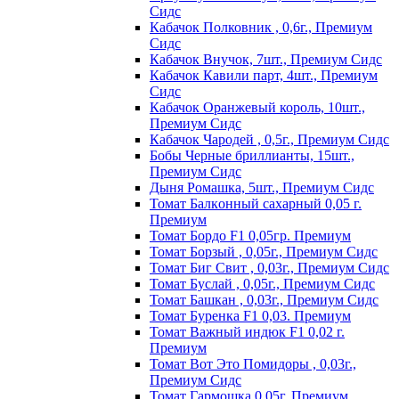
Сидс
Кабачок Полковник , 0,6г., Премиум
Сидс
Кабачок Внучок, 7шт., Премиум Сидс
Кабачок Кавили парт, 4шт., Премиум
Сидс
Кабачок Оранжевый король, 10шт.,
Премиум Сидс
Кабачок Чародей , 0,5г., Премиум Сидс
Бобы Черные бриллианты, 15шт.,
Премиум Сидс
Дыня Ромашка, 5шт., Премиум Сидс
Томат Бaлкoнный caxapный 0,05 г.
Пpeмиyм
Томат Бордо F1 0,05гр. Премиум
Томат Борзый , 0,05г., Премиум Сидс
Томат Биг Свит , 0,03г., Премиум Сидс
Томат Буслай , 0,05г., Премиум Сидс
Томат Башкан , 0,03г., Премиум Сидс
Томат Буренка F1 0,03. Премиум
Томат Baжный индюк F1 0,02 г.
Пpeмиyм
Томат Вот Это Помидоры , 0,03г.,
Премиум Сидс
Томат Гармошка 0,05г. Премиум