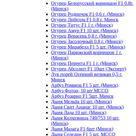
Огурец Белорусский корнишон F1 0.8г.
(Минск)
Огурец Родничок F1 0,6 г. (Минск)
Огурец Либелла F1 0.8 г. Минск
Огурец Титус F1 1 г. (Минск)
Огурец Амур F1 10 шт. (Минск)
Огурец Верасень 0,8 г. (Минск)
Огурец Засолочный 0.8 г. (Минск)
Огурец Мирабелл F1 5 шт. (Минск)
Огурец Парижский корнишон 1 г.
(Минск)
Огурец Перента F1 1 г. (Минск)
Огурец Абсолют F1 10шт (Эксперт)
Лук порей Осенний великан 0,5 г.
Минск
Арбуз Романза F1 5 шт. (Минск)
Арбуз Фотон, 10 шт МССО
Арбуз Розарио F1 5шт, Минск
Дыня Мельба 10 шт. (Минск)
Дыня Свит Ананас 10 шт. (Минск)
Дыня Лада 10 шт. (Минск)
Дыня Колхозница 749/753 10 шт.
(Минск)
Дыня Малага F1 6шт (Минск)
Дыня Селедин F1 5 шт. МССО