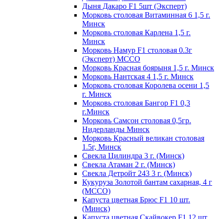
Дыня Дакаро F1 5шт (Эксперт)
Морковь столовая Витаминная 6 1,5 г.
Минск
Морковь столовая Карлена 1,5 г.
Минск
Морковь Намур F1 столовая 0.3г
(Эксперт) МССО
Морковь Красная боярыня 1,5 г. Минск
Морковь Нантская 4 1,5 г. Минск
Морковь столовая Королева осени 1,5
г. Минск
Морковь столовая Бангор F1 0,3
г.Минск
Морковь Самсон столовая 0,5гр.
Нидерланды Минск
Морковь Красный великан столовая
1.5г, Минск
Свекла Цилиндра 3 г. (Минск)
Свекла Атаман 2 г. (Минск)
Свекла Детройт 243 3 г. (Минск)
Кукуруза Золотой бантам сахарная, 4 г
(МССО)
Капуста цветная Брюс F1 10 шт.
(Минск)
Капуста цветная Скайвокер F1 12 шт.