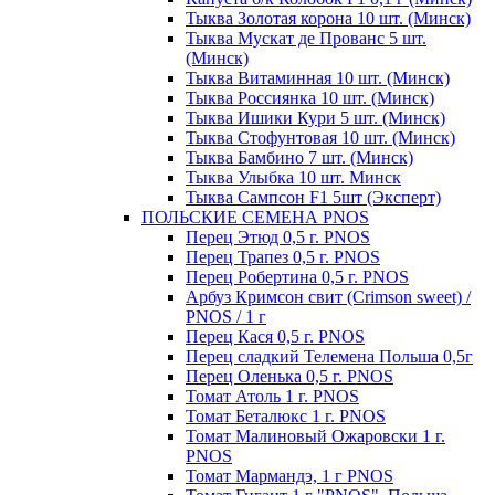
Тыква Золотая корона 10 шт. (Минск)
Тыква Мускат де Прованс 5 шт.
(Минск)
Тыква Витаминная 10 шт. (Минск)
Тыква Россиянка 10 шт. (Минск)
Тыква Ишики Кури 5 шт. (Минск)
Тыква Стофунтовая 10 шт. (Минск)
Тыква Бамбино 7 шт. (Минск)
Тыква Улыбка 10 шт. Минск
Тыква Сампсон F1 5шт (Эксперт)
ПОЛЬСКИЕ СЕМЕНА PNOS
Перец Этюд 0,5 г. PNOS
Перец Трапез 0,5 г. PNOS
Перец Робертина 0,5 г. PNOS
Арбуз Кримсон свит (Crimson sweet) /
PNOS / 1 г
Перец Кася 0,5 г. PNOS
Перец сладкий Телемена Польша 0,5г
Перец Оленька 0,5 г. PNOS
Томат Атоль 1 г. PNOS
Томат Беталюкс 1 г. PNOS
Томат Малиновый Ожаровски 1 г.
PNOS
Томат Мармандэ, 1 г PNOS