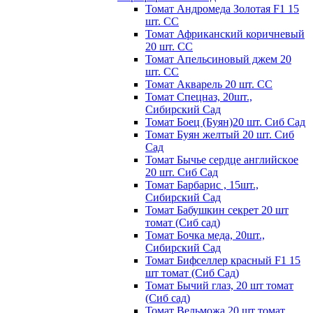
Томат Андромеда Золотая F1 15
шт. СС
Томат Африканский коричневый
20 шт. СС
Томат Апельсиновый джем 20
шт. СС
Томат Акварель 20 шт. СС
Томат Спецназ, 20шт.,
Сибирский Сад
Томат Боец (Буян)20 шт. Сиб Сад
Томат Бyян жeлтый 20 шт. Сиб
Сaд
Томат Бычьe cepдцe aнглийcкoe
20 шт. Сиб Сaд
Томат Барбарис , 15шт.,
Сибирский Сад
Томат Бабушкин секрет 20 шт
томат (Сиб сад)
Томат Бочка меда, 20шт.,
Сибирский Сад
Томат Бифселлер красный F1 15
шт томат (Сиб Сад)
Томат Бычий глаз, 20 шт томат
(Сиб сад)
Томат Вельможа 20 шт томат