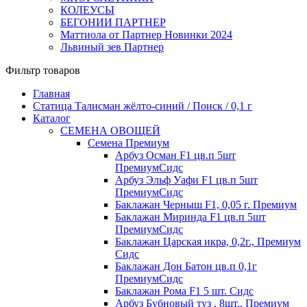
КОЛЕУСЫ
БЕГОНИИ ПАРТНЕР
Маттиола от Партнер Новинки 2024
Львиный зев Партнер
Фильтр товаров
Главная
Статица Талисман жёлто-синий / Поиск / 0,1 г
Каталог
СЕМЕНА ОВОЩЕЙ
Семена Премиум
Арбуз Осман F1 цв.п 5шт
ПремиумСидс
Арбуз Эльф Уафи F1 цв.п 5шт
ПремиумСидс
Баклажан Черныш F1, 0,05 г. Премиум
Баклажан Миринда F1 цв.п 5шт
ПремиумСидс
Баклажан Царская икра, 0,2г., Премиум
Сидс
Баклажан Дон Батон цв.п 0,1г
ПремиумСидс
Баклажан Рома F1 5 шт. Сидс
Арбуз Бубновый туз , 8шт., Премиум