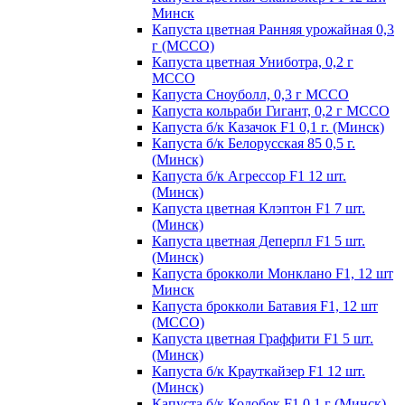
Минск
Капуста цветная Ранняя урожайная 0,3
г (МССО)
Капуста цветная Униботра, 0,2 г
МССО
Капуста Сноуболл, 0,3 г МССО
Капуста кольраби Гигант, 0,2 г МССО
Капуста б/к Казачок F1 0,1 г. (Минск)
Капуста б/к Белорусская 85 0,5 г.
(Минск)
Капуста б/к Агрессор F1 12 шт.
(Минск)
Капуста цветная Клэптон F1 7 шт.
(Минск)
Капуста цветная Деперпл F1 5 шт.
(Минск)
Капуста брокколи Монклано F1, 12 шт
Минск
Капуста брокколи Батавия F1, 12 шт
(МССО)
Капуста цветная Граффити F1 5 шт.
(Минск)
Капуста б/к Крауткайзер F1 12 шт.
(Минск)
Капуста б/к Колобок F1 0,1 г (Минск)