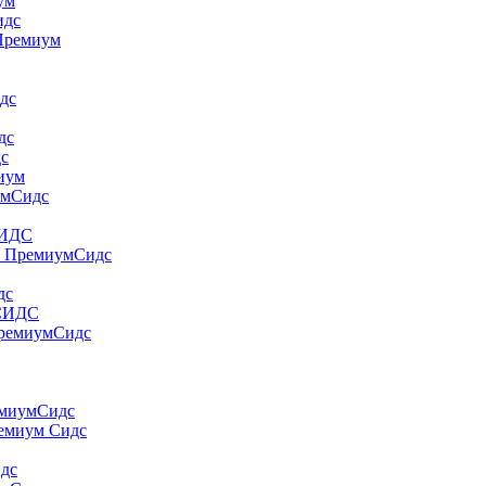
yм
идс
 Пpeмиyм
дс
дс
дс
миум
умСидс
СИДС
т ПремиумСидс
дс
 СИДС
ПремиумСидс
емиумСидс
ремиум Сидс
идс