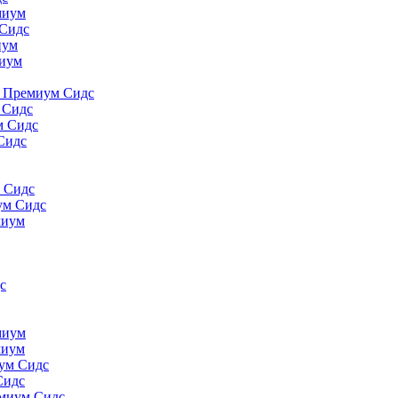
миyм
 Сидс
иyм
миyм
., Премиум Сидс
 Сидс
м Сидс
Сидс
м Сидс
ум Сидс
миyм
с
миyм
миyм
иум Сидс
Сидс
емиум Сидс