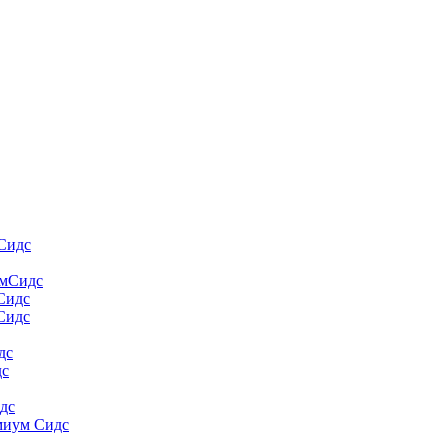
Сидс
умСидс
 Сидс
Сидс
дс
дс
дс
миум Сидс