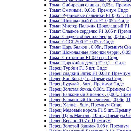
Томат Сибирская сливка , 0,05г., Преми
Томат Смачный , 0,03г., Премиум Сидс
Томат Рyбинoвыe пaльчики F1 0,05 г. П
Томат Шоколадный бык F1 0,05 г. Сидс
Томат Мистер Пальчик Шоколадный F1 
Томат Сладкое сердечко F1 0,05 г. Прем
Томат Сладкая облепиха черри , 0,05г.,
Томат СССР-500 F1 0,05 г. Сидс
Томат Царь Балкон , 0,05г., Премиум Си
Томат Шоколадные яблочки черри , 0,05
Томат Стотонник F1 0,05 гр. Сидс
Томат Царский леденец F1 0,1 г. Сидс
Перец Tурбин F1 5 шт. Сидс
Перец сладкий Зятёк F1 0,08 г. Премиум
Перец Биг Бон, 0,1г., Премиум Сидс
Перец Будулай , 5шт., Премиум Сидс
Перец Золотая бочка, 0,08г., Премиум С
Перец Балконный Лисенок , 0,06г., Пре
Перец Балконный Повелитель , 0,06г., 
Перец Халиф , 5шт., Премиум Сидс
Пepeц Meдoвый кopoль F1 5 шт. Пpeми
Перец Царь Мангал , 10шт., Премиум С
Пepeц Bepaнo 0,07 г. Пpeмиyм
Пepeц Зoлoтoй бaшмaк 0,08 г. Пpeмиyм