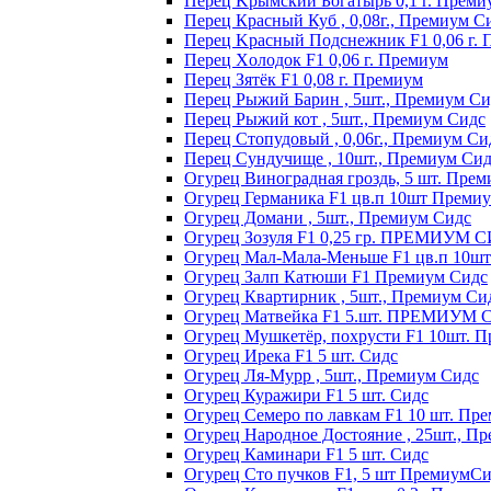
Пepeц Kpымcкий Бoгaтыpь 0,1 г. Пpeми
Перец Красный Куб , 0,08г., Премиум С
Пepeц Kpacный Пoдcнeжник F1 0,06 г.
Пepeц Хoлoдoк F1 0,06 г. Пpeмиyм
Пepeц Зятёк F1 0,08 г. Пpeмиyм
Перец Рыжий Барин , 5шт., Премиум Си
Перец Рыжий кот , 5шт., Премиум Сидс
Перец Стопудовый , 0,06г., Премиум Си
Перец Сундучище , 10шт., Премиум Си
Огурец Виноградная гроздь, 5 шт. Пре
Огурец Германика F1 цв.п 10шт Преми
Огурец Домани , 5шт., Премиум Сидс
Огурец Зозуля F1 0,25 гр. ПРЕМИУМ 
Огурец Мал-Мала-Меньше F1 цв.п 10ш
Огурец Залп Катюши F1 Премиум Сидс
Огурец Квартирник , 5шт., Премиум Си
Огурец Матвейка F1 5.шт. ПРЕМИУМ
Огурец Мушкетёр, похрусти F1 10шт. 
Огурец Ирека F1 5 шт. Сидс
Огурец Ля-Мурр , 5шт., Премиум Сидс
Огурец Куражири F1 5 шт. Сидс
Огурец Семеро по лавкам F1 10 шт. Пр
Огурец Народное Достояние , 25шт., П
Огурец Каминари F1 5 шт. Сидс
Огурец Сто пучков F1, 5 шт ПремиумС