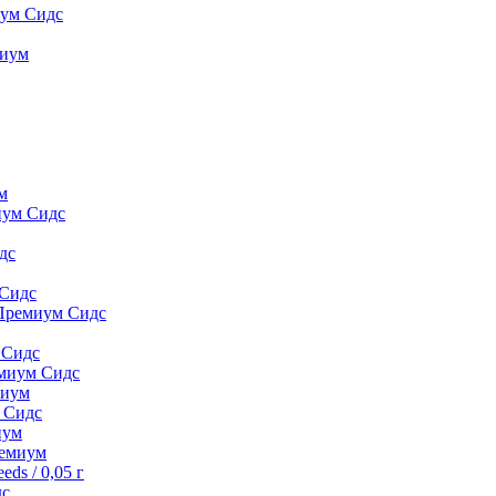
иум Сидс
миyм
м
иум Сидс
дс
 Сидс
 Премиум Сидс
 Сидс
емиум Сидс
миyм
м Сидс
иyм
peмиyм
ds / 0,05 г
дс