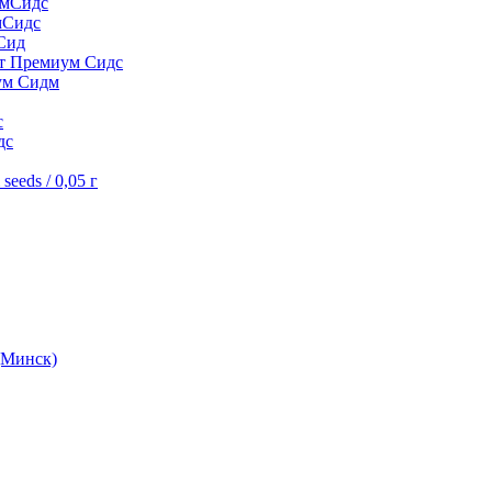
умСидс
мСидс
Сид
шт Премиум Сидс
ум Сидм
с
дс
eeds / 0,05 г
(Минск)