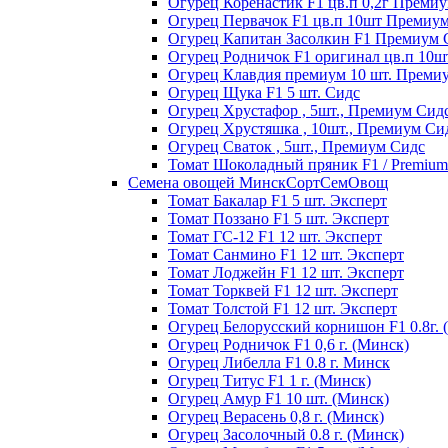
Огурец Коренастик F1 цв.п 0,2г Преми
Огурец Первачок F1 цв.п 10шт Премиу
Огурец Капитан Засолкин F1 Премиум 
Огурец Родничок F1 оригинал цв.п 10
Огурец Клавдия премиум 10 шт. Преми
Огурец Щука F1 5 шт. Сидс
Огурец Хрустафор , 5шт., Премиум Сид
Огурец Хрустяшка , 10шт., Премиум Си
Огурец Сваток , 5шт., Премиум Сидс
Томат Шоколадный пряник F1 / Premium s
Семена овощей МинскСортСемОвощ
Томат Бакалар F1 5 шт. Эксперт
Томат Поззано F1 5 шт. Эксперт
Томат ГС-12 F1 12 шт. Эксперт
Томат Санмино F1 12 шт. Эксперт
Томат Лоджейн F1 12 шт. Эксперт
Томат Торквей F1 12 шт. Эксперт
Томат Толстой F1 12 шт. Эксперт
Огурец Белорусский корнишон F1 0.8г. 
Огурец Родничок F1 0,6 г. (Минск)
Огурец Либелла F1 0.8 г. Минск
Огурец Титус F1 1 г. (Минск)
Огурец Амур F1 10 шт. (Минск)
Огурец Верасень 0,8 г. (Минск)
Огурец Засолочный 0.8 г. (Минск)