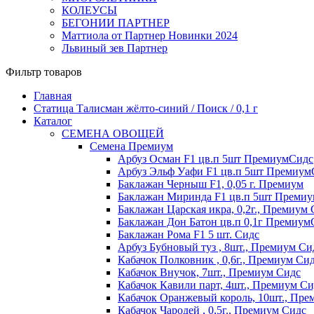
КОЛЕУСЫ
БЕГОНИИ ПАРТНЕР
Маттиола от Партнер Новинки 2024
Львиный зев Партнер
Фильтр товаров
Главная
Статица Талисман жёлто-синий / Поиск / 0,1 г
Каталог
СЕМЕНА ОВОЩЕЙ
Семена Премиум
Арбуз Осман F1 цв.п 5шт ПремиумСидс
Арбуз Эльф Уафи F1 цв.п 5шт Премиум
Баклажан Черныш F1, 0,05 г. Премиум
Баклажан Миринда F1 цв.п 5шт Преми
Баклажан Царская икра, 0,2г., Премиум
Баклажан Дон Батон цв.п 0,1г Премиум
Баклажан Рома F1 5 шт. Сидс
Арбуз Бубновый туз , 8шт., Премиум Си
Кабачок Полковник , 0,6г., Премиум Си
Кабачок Внучок, 7шт., Премиум Сидс
Кабачок Кавили парт, 4шт., Премиум Си
Кабачок Оранжевый король, 10шт., Пре
Кабачок Чародей , 0,5г., Премиум Сидс