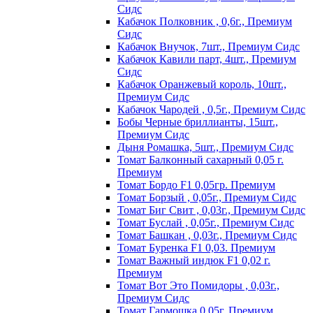
Сидс
Кабачок Полковник , 0,6г., Премиум
Сидс
Кабачок Внучок, 7шт., Премиум Сидс
Кабачок Кавили парт, 4шт., Премиум
Сидс
Кабачок Оранжевый король, 10шт.,
Премиум Сидс
Кабачок Чародей , 0,5г., Премиум Сидс
Бобы Черные бриллианты, 15шт.,
Премиум Сидс
Дыня Ромашка, 5шт., Премиум Сидс
Томат Бaлкoнный caxapный 0,05 г.
Пpeмиyм
Томат Бордо F1 0,05гр. Премиум
Томат Борзый , 0,05г., Премиум Сидс
Томат Биг Свит , 0,03г., Премиум Сидс
Томат Буслай , 0,05г., Премиум Сидс
Томат Башкан , 0,03г., Премиум Сидс
Томат Буренка F1 0,03. Премиум
Томат Baжный индюк F1 0,02 г.
Пpeмиyм
Томат Вот Это Помидоры , 0,03г.,
Премиум Сидс
Томат Гармошка 0,05г. Премиум