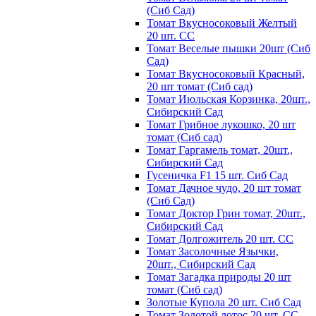
(Сиб Сад)
Томат Вкусносоковый Желтый
20 шт. СС
Томат Веселые пышки 20шт (Сиб
Сад)
Томат Вкусносоковый Красный,
20 шт томат (Сиб сад)
Томат Июльская Корзинка, 20шт.,
Сибирский Сад
Томат Грибное лукошко, 20 шт
томат (Сиб сад)
Томат Гаргамель томат, 20шт.,
Сибирский Сад
Гусеничка F1 15 шт. Сиб Сад
Томат Дачное чудо, 20 шт томат
(Сиб Сад)
Томат Доктор Грин томат, 20шт.,
Сибирский Сад
Томат Долгожитель 20 шт. СС
Томат Засолочные Язычки,
20шт., Сибирский Сад
Томат Загадка природы 20 шт
томат (Сиб сад)
Золотые Купола 20 шт. Сиб Сад
Томат Золотой лотос 20 шт. СС