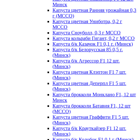
Минск
Капуста цветная Ранняя урожайная 0,3
г (МССО)
Капуста цветная Униботра, 0,2 г
МССО
Капуста Сноуболл, 0,3 г МССО
Капуста кольраби Гигант, 0,2 г МССО
Капуста б/к Казачок F1 0,1 г. (Минск)
Капуста б/к Белорусская 85 0,5 г.
(Минск)
Капуста б/к Агрессор F1 12 шт.
(Минск)
Капуста цветная Клэптон F1 7 шт.
(Минск)
Капуста цветная Деперпл F1 5 шт.
(Минск)
Капуста брокколи Монклано F1, 12 шт
Минск
Капуста брокколи Батавия F1, 12 шт
(МССО)
Капуста цветная Граффити F1 5 шт.
(Минск)
Капуста б/к Крауткайзер F1 12 шт.
(Минск)
Капуста б/к Колобок F1 0,1 г (Минск)