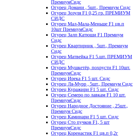
ПремиумСидс
Огурец Домани , 5шт., Премиум Сидс
Огурец Зозуля F1 0,25 гр. ПРЕМИУМ
СИДС
Огурец Мал-Мала-Меньше F1 цв.п
10шт ПремиумСидс
Огурец Залп Катюши F1 Премиум
Сидс
Огурец Квартирник , 5шт., Премиум
Сидс
Огурец Матвейка F1 5.шт. ПРЕМИУМ
СИДС
Огурец Мушкетёр, похрусти F1 10шт.
ПремиумСидс
Огурец Ирека F1 5 шт. Сидс
Огурец Ля-Мурр , 5шт., Премиум Сидс
Огурец Куражири F1 5 шт. Сидс
Огурец Семеро по лавкам F1 10 шт.
ПремиумСидс
Огурец Народное Достояние , 25шт.,
Премиум Сидс
Огурец Каминари F1 5 шт. Сидс
Огурец Сто пучков F1, 5 шт
ПремиумСидс
Огурец Коренастик F1 цв.п 0,2г