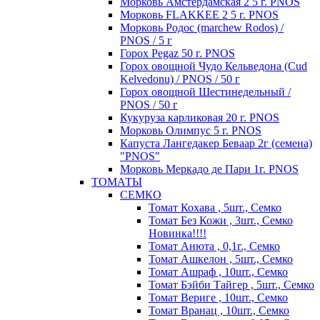
Морковь Амстердамская 2 5 г. PNOS
Морковь FLAKKEE 2 5 г. PNOS
Морковь Родос (marchew Rodos) /
PNOS / 5 г
Горох Pegaz 50 г. PNOS
Горох овощной Чудо Кельведона (Cud
Kelvedonu) / PNOS / 50 г
Горох овощной Шестинедельный /
PNOS / 50 г
Кукуруза карликовая 20 г. PNOS
Морковь Олимпус 5 г. PNOS
Капуста Лангедакер Беваар 2г (семена)
"PNOS"
Морковь Меркадо де Пари 1г. PNOS
ТОМАТЫ
СЕМКО
Томат Кохава , 5шт., Семко
Томат Без Кожи , 3шт., Семко
Новинка!!!!
Томат Анюта , 0,1г., Семко
Томат Ашкелон , 5шт., Семко
Томат Ашраф , 10шт., Семко
Томат Бэйби Тайгер , 5шт., Семко
Томат Вериге , 10шт., Семко
Томат Вранац , 10шт., Семко