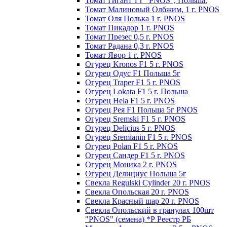
Томат Гигант 1 г "PNOS", Польша.
Томат Малиновый Олбжим, 1 г. PNOS
Томат Оля Полька 1 г. PNOS
Томат Пикадор 1 г. PNOS
Томат Презес 0,5 г. PNOS
Toмaт Рaдaнa 0,3 г. PNOS
Томат Явор 1 г. PNOS
Огурец Kronos F1 5 г. PNOS
Огурец Одус F1 Польша 5г
Огурец Traper F1 5 г. PNOS
Огурец Lokata F1 5 г. Польша
Огурец Hela F1 5 г. PNOS
Огурец Рея F1 Польша 5г PNOS
Огурец Sremski F1 5 г. PNOS
Огурец Delicius 5 г. PNOS
Огурец Sremianin F1 5 г. PNOS
Огурец Polan F1 5 г. PNOS
Огурец Сандер F1 5 г. PNOS
Огурец Моника 2 г. PNOS
Огурец Делициус Польша 5г
Свекла Regulski Cylinder 20 г. PNOS
Свекла Опольская 20 г. PNOS
Свекла Красный шар 20 г. PNOS
Свекла Опольский в гранулах 100шт
"PNOS" (семена) *Р Реестр РБ