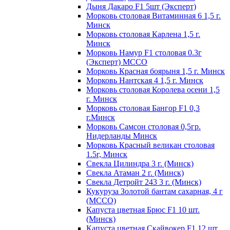
Дыня Дакаро F1 5шт (Эксперт)
Морковь столовая Витаминная 6 1,5 г.
Минск
Морковь столовая Карлена 1,5 г.
Минск
Морковь Намур F1 столовая 0.3г
(Эксперт) МССО
Морковь Красная боярыня 1,5 г. Минск
Морковь Нантская 4 1,5 г. Минск
Морковь столовая Королева осени 1,5
г. Минск
Морковь столовая Бангор F1 0,3
г.Минск
Морковь Самсон столовая 0,5гр.
Нидерланды Минск
Морковь Красный великан столовая
1.5г, Минск
Свекла Цилиндра 3 г. (Минск)
Свекла Атаман 2 г. (Минск)
Свекла Детройт 243 3 г. (Минск)
Кукуруза Золотой бантам сахарная, 4 г
(МССО)
Капуста цветная Брюс F1 10 шт.
(Минск)
Капуста цветная Скайвокер F1 12 шт.