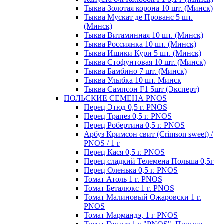
Тыква Золотая корона 10 шт. (Минск)
Тыква Мускат де Прованс 5 шт.
(Минск)
Тыква Витаминная 10 шт. (Минск)
Тыква Россиянка 10 шт. (Минск)
Тыква Ишики Кури 5 шт. (Минск)
Тыква Стофунтовая 10 шт. (Минск)
Тыква Бамбино 7 шт. (Минск)
Тыква Улыбка 10 шт. Минск
Тыква Сампсон F1 5шт (Эксперт)
ПОЛЬСКИЕ СЕМЕНА PNOS
Перец Этюд 0,5 г. PNOS
Перец Трапез 0,5 г. PNOS
Перец Робертина 0,5 г. PNOS
Арбуз Кримсон свит (Crimson sweet) /
PNOS / 1 г
Перец Кася 0,5 г. PNOS
Перец сладкий Телемена Польша 0,5г
Перец Оленька 0,5 г. PNOS
Томат Атоль 1 г. PNOS
Томат Беталюкс 1 г. PNOS
Томат Малиновый Ожаровски 1 г.
PNOS
Томат Мармандэ, 1 г PNOS