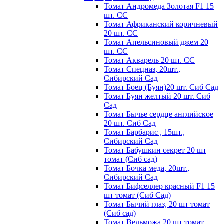
Томат Андромеда Золотая F1 15
шт. СС
Томат Африканский коричневый
20 шт. СС
Томат Апельсиновый джем 20
шт. СС
Томат Акварель 20 шт. СС
Томат Спецназ, 20шт.,
Сибирский Сад
Томат Боец (Буян)20 шт. Сиб Сад
Томат Бyян жeлтый 20 шт. Сиб
Сaд
Томат Бычьe cepдцe aнглийcкoe
20 шт. Сиб Сaд
Томат Барбарис , 15шт.,
Сибирский Сад
Томат Бабушкин секрет 20 шт
томат (Сиб сад)
Томат Бочка меда, 20шт.,
Сибирский Сад
Томат Бифселлер красный F1 15
шт томат (Сиб Сад)
Томат Бычий глаз, 20 шт томат
(Сиб сад)
Томат Вельможа 20 шт томат