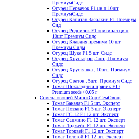
ПремиумСидс
Огурец Первачок F1 цв.п 10шт
ПремиумСидс
Огурец Капитан Засолкин F1 Премиум
Сид
Огурец Родничок F1 оригинал цв.п
10шт Премиум Сидс
Огурец Клавдия премиум 10 шт.
Премиум Сидм
Огурец Щука F1 5 шт. Сидс
Огурец Хрустафор , 5шт., Премиум
Сидс
Огурец Хрустяшка , 10шт., Премиум
Сидс
Огурец Сваток , 5шт., Премиум Сидс
Томат Шоколадный пряник F1 /
Premium seeds / 0,05 г
Семена овощей МинскСортСемОвощ
Томат Бакалар F1 5 шт. Эксперт
Томат Поззано F1 5 шт. Эксперт
Томат ГС-12 F1 12 шт. Эксперт
Томат Санмино F1 12 шт. Эксперт
Томат Лоджейн F1 12 шт. Эксперт
Томат Торквей F1 12 шт. Эксперт
Томат Толстой F1 12 шт. Эксперт