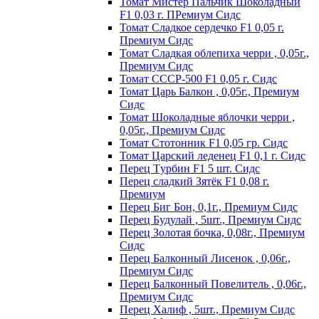
Томат Мистер Пальчик Шоколадный
F1 0,03 г. ПРемиум Сидс
Томат Сладкое сердечко F1 0,05 г.
Премиум Сидс
Томат Сладкая облепиха черри , 0,05г.,
Премиум Сидс
Томат СССР-500 F1 0,05 г. Сидс
Томат Царь Балкон , 0,05г., Премиум
Сидс
Томат Шоколадные яблочки черри ,
0,05г., Премиум Сидс
Томат Стотонник F1 0,05 гр. Сидс
Томат Царский леденец F1 0,1 г. Сидс
Перец Tурбин F1 5 шт. Сидс
Перец сладкий Зятёк F1 0,08 г.
Премиум
Перец Биг Бон, 0,1г., Премиум Сидс
Перец Будулай , 5шт., Премиум Сидс
Перец Золотая бочка, 0,08г., Премиум
Сидс
Перец Балконный Лисенок , 0,06г.,
Премиум Сидс
Перец Балконный Повелитель , 0,06г.,
Премиум Сидс
Перец Халиф , 5шт., Премиум Сидс