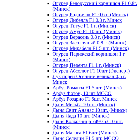
Огурец Белорусский корнишон F1 0.8г.
(Минск)
Огурец Родничок F1 0,6 г. (Минск)
Огурец Либелла F1 0.8 г. Минск
Огурец Титус F1 1 г. (Минск)
Огурец Амур F1 10 шт. (Минск)
Огурец Верасень 0,8 г. (Минск)
Огурец Засолочный 0.8 г. (Минск)
Огурец Мирабелл F1 5 шт. (Минск)
Огурец Парижский корнишон 1 г.
(Минск)
Огурец Перента F1 1 г. (Минск)
Огурец Абсолют F1 10шт (Эксперт)
Лук порей Осенний великан 0,5 г.
Минск
Арбуз Романза F1 5 шт. (Минск)
Арбуз Фотон, 10 шт МССО
Арбуз Розарио F1 5шт, Минск
Дыня Мельба 10 шт. (Минск)
Дыня Свит Ананас 10 шт. (Минск)
Дыня Лада 10 шт. (Минск)
Дыня Колхозница 749/753 10 шт.
(Минск)
Дыня Малага F1 6шт (Минск)
Дыня Селедин F1 5 шт. МССО