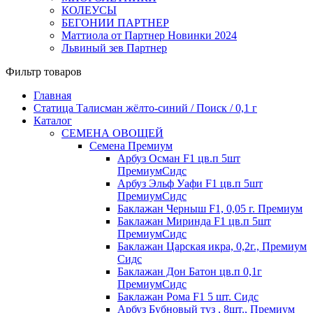
КОЛЕУСЫ
БЕГОНИИ ПАРТНЕР
Маттиола от Партнер Новинки 2024
Львиный зев Партнер
Фильтр товаров
Главная
Статица Талисман жёлто-синий / Поиск / 0,1 г
Каталог
СЕМЕНА ОВОЩЕЙ
Семена Премиум
Арбуз Осман F1 цв.п 5шт
ПремиумСидс
Арбуз Эльф Уафи F1 цв.п 5шт
ПремиумСидс
Баклажан Черныш F1, 0,05 г. Премиум
Баклажан Миринда F1 цв.п 5шт
ПремиумСидс
Баклажан Царская икра, 0,2г., Премиум
Сидс
Баклажан Дон Батон цв.п 0,1г
ПремиумСидс
Баклажан Рома F1 5 шт. Сидс
Арбуз Бубновый туз , 8шт., Премиум