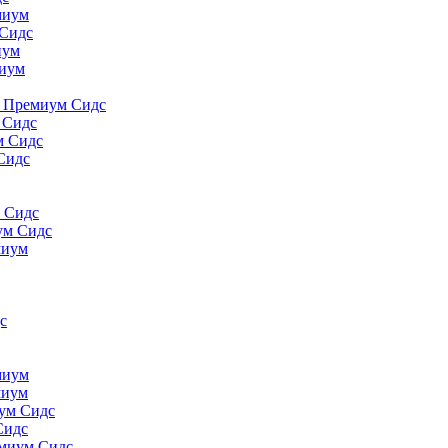
миyм
 Сидс
иyм
миyм
., Премиум Сидс
 Сидс
м Сидс
Сидс
м Сидс
ум Сидс
миyм
с
миyм
миyм
иум Сидс
Сидс
емиум Сидс