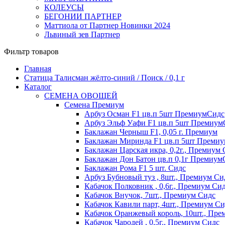
КОЛЕУСЫ
БЕГОНИИ ПАРТНЕР
Маттиола от Партнер Новинки 2024
Львиный зев Партнер
Фильтр товаров
Главная
Статица Талисман жёлто-синий / Поиск / 0,1 г
Каталог
СЕМЕНА ОВОЩЕЙ
Семена Премиум
Арбуз Осман F1 цв.п 5шт ПремиумСидс
Арбуз Эльф Уафи F1 цв.п 5шт Премиум
Баклажан Черныш F1, 0,05 г. Премиум
Баклажан Миринда F1 цв.п 5шт Преми
Баклажан Царская икра, 0,2г., Премиум
Баклажан Дон Батон цв.п 0,1г Премиум
Баклажан Рома F1 5 шт. Сидс
Арбуз Бубновый туз , 8шт., Премиум Си
Кабачок Полковник , 0,6г., Премиум Си
Кабачок Внучок, 7шт., Премиум Сидс
Кабачок Кавили парт, 4шт., Премиум Си
Кабачок Оранжевый король, 10шт., Пре
Кабачок Чародей , 0,5г., Премиум Сидс