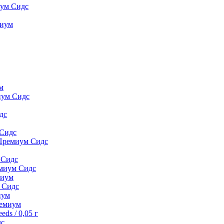
иум Сидс
миyм
м
иум Сидс
дс
 Сидс
 Премиум Сидс
 Сидс
емиум Сидс
миyм
м Сидс
иyм
peмиyм
ds / 0,05 г
дс