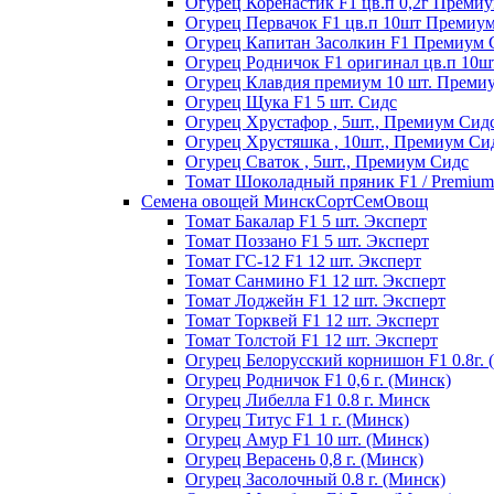
Огурец Коренастик F1 цв.п 0,2г Преми
Огурец Первачок F1 цв.п 10шт Премиу
Огурец Капитан Засолкин F1 Премиум 
Огурец Родничок F1 оригинал цв.п 10
Огурец Клавдия премиум 10 шт. Преми
Огурец Щука F1 5 шт. Сидс
Огурец Хрустафор , 5шт., Премиум Сид
Огурец Хрустяшка , 10шт., Премиум Си
Огурец Сваток , 5шт., Премиум Сидс
Томат Шоколадный пряник F1 / Premium s
Семена овощей МинскСортСемОвощ
Томат Бакалар F1 5 шт. Эксперт
Томат Поззано F1 5 шт. Эксперт
Томат ГС-12 F1 12 шт. Эксперт
Томат Санмино F1 12 шт. Эксперт
Томат Лоджейн F1 12 шт. Эксперт
Томат Торквей F1 12 шт. Эксперт
Томат Толстой F1 12 шт. Эксперт
Огурец Белорусский корнишон F1 0.8г. 
Огурец Родничок F1 0,6 г. (Минск)
Огурец Либелла F1 0.8 г. Минск
Огурец Титус F1 1 г. (Минск)
Огурец Амур F1 10 шт. (Минск)
Огурец Верасень 0,8 г. (Минск)
Огурец Засолочный 0.8 г. (Минск)