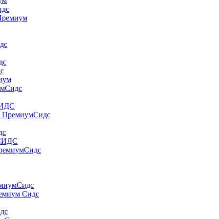
yм
идс
 Пpeмиyм
дс
дс
дс
миум
умСидс
СИДС
т ПремиумСидс
дс
 СИДС
ПремиумСидс
емиумСидс
ремиум Сидс
идс