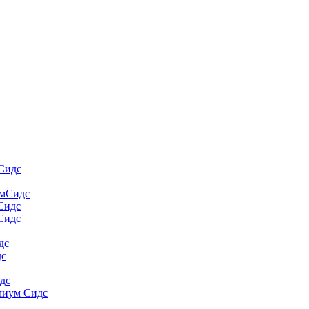
Сидс
умСидс
 Сидс
Сидс
дс
дс
дс
миум Сидс