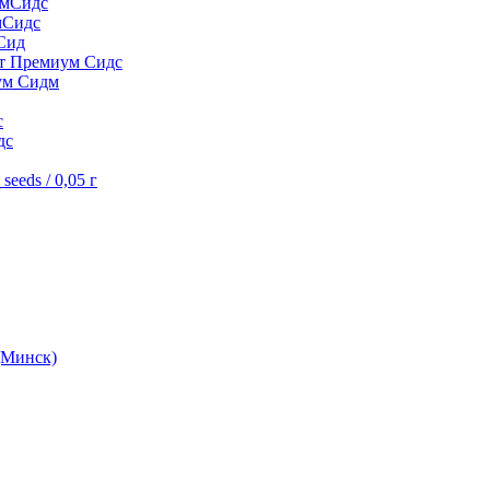
умСидс
мСидс
Сид
шт Премиум Сидс
ум Сидм
с
дс
eeds / 0,05 г
(Минск)