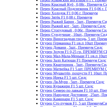
Пepeц Kpымcкий Бoгaтыpь 0,1 г. Пpeми
Перец Красный Куб , 0,08г., Премиум С
Пepeц Kpacный Пoдcнeжник F1 0,06 г.
Пepeц Хoлoдoк F1 0,06 г. Пpeмиyм
Пepeц Зятёк F1 0,08 г. Пpeмиyм
Перец Рыжий Барин , 5шт., Премиум Си
Перец Рыжий кот , 5шт., Премиум Сидс
Перец Стопудовый , 0,06г., Премиум Си
Перец Сундучище , 10шт., Премиум Си
Огурец Виноградная гроздь, 5 шт. Пре
Огурец Германика F1 цв.п 10шт Преми
Огурец Домани , 5шт., Премиум Сидс
Огурец Зозуля F1 0,25 гр. ПРЕМИУМ 
Огурец Мал-Мала-Меньше F1 цв.п 10ш
Огурец Залп Катюши F1 Премиум Сидс
Огурец Квартирник , 5шт., Премиум Си
Огурец Матвейка F1 5.шт. ПРЕМИУМ
Огурец Мушкетёр, похрусти F1 10шт. 
Огурец Ирека F1 5 шт. Сидс
Огурец Ля-Мурр , 5шт., Премиум Сидс
Огурец Куражири F1 5 шт. Сидс
Огурец Семеро по лавкам F1 10 шт. Пр
Огурец Народное Достояние , 25шт., П
Огурец Каминари F1 5 шт. Сидс
Огурец Сто пучков F1, 5 шт ПремиумС