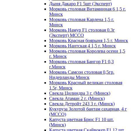
Дыня Дакаро F1 5шт (Эксперт)
Морковь столовая Витаминная 6 1,5 г.
Минск
Морковь столовая Карлена 1,5 г.
Минск
Морковь Намур F1 столовая 0.3г
(Эксперт) МССО
Морковь Красная боярыня 1,5 г. Минск
Морковь Нантская 4 1,5 г. Минск
Морковь столовая Королева осени 1,5
г. Минск
Морковь столовая Бангор F1 0,3
г.Минск
Морковь Самсон столовая 0,5гр.
Нидерланды Минск
Морковь Красный великан столовая
1.5г, Минск
Свекла Цилиндра 3 г. (Минск)
Свекла Атаман 2 г. (Минск)
Свекла Детройт 243 3 г. (Минск)
Кукуруза Золотой бантам сахарная, 4 г
(МССО)
Капуста цветная Брюс F1 10 шт.
(Минск)
Капуста цветная Скайвокер F1 12 шт.