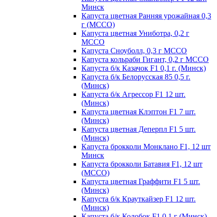
Минск
Капуста цветная Ранняя урожайная 0,3
г (МССО)
Капуста цветная Униботра, 0,2 г
МССО
Капуста Сноуболл, 0,3 г МССО
Капуста кольраби Гигант, 0,2 г МССО
Капуста б/к Казачок F1 0,1 г. (Минск)
Капуста б/к Белорусская 85 0,5 г.
(Минск)
Капуста б/к Агрессор F1 12 шт.
(Минск)
Капуста цветная Клэптон F1 7 шт.
(Минск)
Капуста цветная Деперпл F1 5 шт.
(Минск)
Капуста брокколи Монклано F1, 12 шт
Минск
Капуста брокколи Батавия F1, 12 шт
(МССО)
Капуста цветная Граффити F1 5 шт.
(Минск)
Капуста б/к Крауткайзер F1 12 шт.
(Минск)
Капуста б/к Колобок F1 0,1 г (Минск)