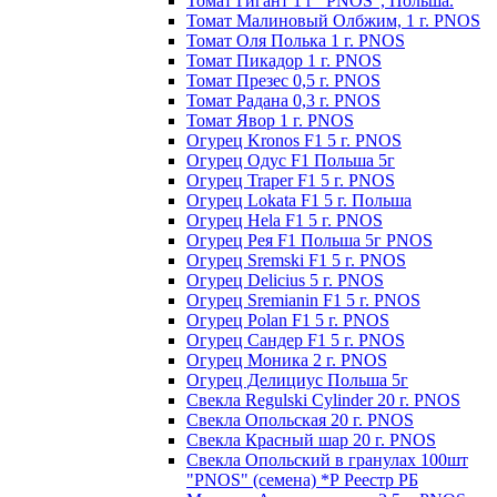
Томат Гигант 1 г "PNOS", Польша.
Томат Малиновый Олбжим, 1 г. PNOS
Томат Оля Полька 1 г. PNOS
Томат Пикадор 1 г. PNOS
Томат Презес 0,5 г. PNOS
Toмaт Рaдaнa 0,3 г. PNOS
Томат Явор 1 г. PNOS
Огурец Kronos F1 5 г. PNOS
Огурец Одус F1 Польша 5г
Огурец Traper F1 5 г. PNOS
Огурец Lokata F1 5 г. Польша
Огурец Hela F1 5 г. PNOS
Огурец Рея F1 Польша 5г PNOS
Огурец Sremski F1 5 г. PNOS
Огурец Delicius 5 г. PNOS
Огурец Sremianin F1 5 г. PNOS
Огурец Polan F1 5 г. PNOS
Огурец Сандер F1 5 г. PNOS
Огурец Моника 2 г. PNOS
Огурец Делициус Польша 5г
Свекла Regulski Cylinder 20 г. PNOS
Свекла Опольская 20 г. PNOS
Свекла Красный шар 20 г. PNOS
Свекла Опольский в гранулах 100шт
"PNOS" (семена) *Р Реестр РБ