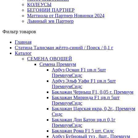
КОЛЕУСЫ
БЕГОНИИ ПАРТНЕР
Маттиола от Партнер Новинки 2024
Львиный зев Партнер
Фильтр товаров
Главная
Статица Талисман жёлто-синий / Поиск / 0,1 г
Каталог
СЕМЕНА ОВОЩЕЙ
Семена Премиум
Арбуз Осман F1 цв.п 5шт
ПремиумСидс
Арбуз Эльф Уафи F1 цв.п 5шт
ПремиумСидс
Баклажан Черныш F1, 0,05 г. Премиум
Баклажан Миринда F1 цв.п 5шт
ПремиумСидс
Баклажан Царская икра, 0,2г., Премиум
Сидс
Баклажан Дон Батон цв.п 0,1г
ПремиумСидс
Баклажан Рома F1 5 шт. Сидс
Арбуз Бубновый туз , 8шт., Премиум