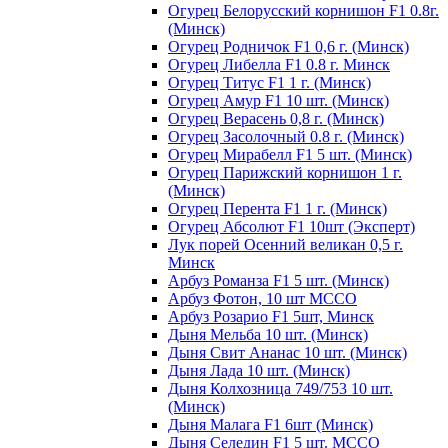
Огурец Белорусский корнишон F1 0.8г.
(Минск)
Огурец Родничок F1 0,6 г. (Минск)
Огурец Либелла F1 0.8 г. Минск
Огурец Титус F1 1 г. (Минск)
Огурец Амур F1 10 шт. (Минск)
Огурец Верасень 0,8 г. (Минск)
Огурец Засолочный 0.8 г. (Минск)
Огурец Мирабелл F1 5 шт. (Минск)
Огурец Парижский корнишон 1 г.
(Минск)
Огурец Перента F1 1 г. (Минск)
Огурец Абсолют F1 10шт (Эксперт)
Лук порей Осенний великан 0,5 г.
Минск
Арбуз Романза F1 5 шт. (Минск)
Арбуз Фотон, 10 шт МССО
Арбуз Розарио F1 5шт, Минск
Дыня Мельба 10 шт. (Минск)
Дыня Свит Ананас 10 шт. (Минск)
Дыня Лада 10 шт. (Минск)
Дыня Колхозница 749/753 10 шт.
(Минск)
Дыня Малага F1 6шт (Минск)
Дыня Селедин F1 5 шт. МССО