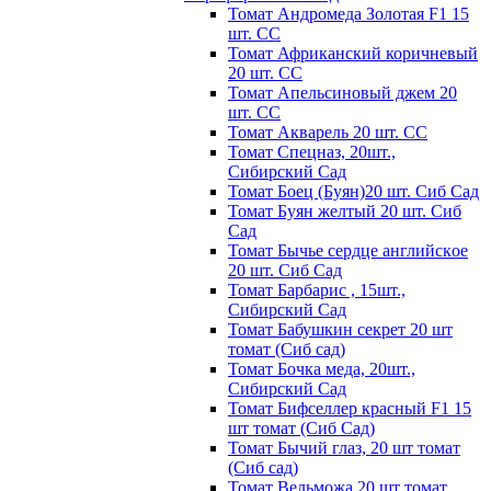
Томат Андромеда Золотая F1 15
шт. СС
Томат Африканский коричневый
20 шт. СС
Томат Апельсиновый джем 20
шт. СС
Томат Акварель 20 шт. СС
Томат Спецназ, 20шт.,
Сибирский Сад
Томат Боец (Буян)20 шт. Сиб Сад
Томат Бyян жeлтый 20 шт. Сиб
Сaд
Томат Бычьe cepдцe aнглийcкoe
20 шт. Сиб Сaд
Томат Барбарис , 15шт.,
Сибирский Сад
Томат Бабушкин секрет 20 шт
томат (Сиб сад)
Томат Бочка меда, 20шт.,
Сибирский Сад
Томат Бифселлер красный F1 15
шт томат (Сиб Сад)
Томат Бычий глаз, 20 шт томат
(Сиб сад)
Томат Вельможа 20 шт томат