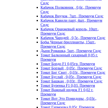
Сидс
Кабачок Полковник , 0,6г., Премиум
Сидс
Кабачок Внучок, 7шт., Премиум Сидс
Кабачок Кавили парт, 4шт., Премиум
Сидс
Кабачок Оранжевый король, 10шт.,
Премиум Сидс
Кабачок Чародей , 0,5г., Премиум Сидс
Бобы Черные бриллианты, 15шт.,
Премиум Сидс
Дыня Ромашка, 5шт., Премиум Сидс
Томат Бaлкoнный caxapный 0,05 г.
Пpeмиyм
Томат Бордо F1 0,05гр. Премиум
Томат Борзый , 0,05г., Премиум Сидс
Томат Биг Свит , 0,03г., Премиум Сидс
Томат Буслай , 0,05г., Премиум Сидс
Томат Башкан , 0,03г., Премиум Сидс
Томат Буренка F1 0,03. Премиум
Томат Baжный индюк F1 0,02 г.
Пpeмиyм
Томат Вот Это Помидоры , 0,03г.,
Премиум Сидс
Томат Гармошка 0,05г. Премиум