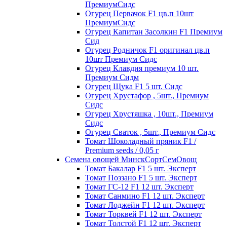
ПремиумСидс
Огурец Первачок F1 цв.п 10шт
ПремиумСидс
Огурец Капитан Засолкин F1 Премиум
Сид
Огурец Родничок F1 оригинал цв.п
10шт Премиум Сидс
Огурец Клавдия премиум 10 шт.
Премиум Сидм
Огурец Щука F1 5 шт. Сидс
Огурец Хрустафор , 5шт., Премиум
Сидс
Огурец Хрустяшка , 10шт., Премиум
Сидс
Огурец Сваток , 5шт., Премиум Сидс
Томат Шоколадный пряник F1 /
Premium seeds / 0,05 г
Семена овощей МинскСортСемОвощ
Томат Бакалар F1 5 шт. Эксперт
Томат Поззано F1 5 шт. Эксперт
Томат ГС-12 F1 12 шт. Эксперт
Томат Санмино F1 12 шт. Эксперт
Томат Лоджейн F1 12 шт. Эксперт
Томат Торквей F1 12 шт. Эксперт
Томат Толстой F1 12 шт. Эксперт