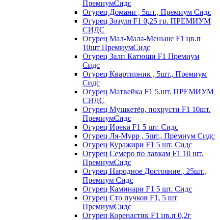
ПремиумСидс
Огурец Домани , 5шт., Премиум Сидс
Огурец Зозуля F1 0,25 гр. ПРЕМИУМ
СИДС
Огурец Мал-Мала-Меньше F1 цв.п
10шт ПремиумСидс
Огурец Залп Катюши F1 Премиум
Сидс
Огурец Квартирник , 5шт., Премиум
Сидс
Огурец Матвейка F1 5.шт. ПРЕМИУМ
СИДС
Огурец Мушкетёр, похрусти F1 10шт.
ПремиумСидс
Огурец Ирека F1 5 шт. Сидс
Огурец Ля-Мурр , 5шт., Премиум Сидс
Огурец Куражири F1 5 шт. Сидс
Огурец Семеро по лавкам F1 10 шт.
ПремиумСидс
Огурец Народное Достояние , 25шт.,
Премиум Сидс
Огурец Каминари F1 5 шт. Сидс
Огурец Сто пучков F1, 5 шт
ПремиумСидс
Огурец Коренастик F1 цв.п 0,2г