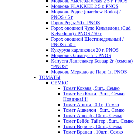
Морковь Амстердамская 2 5 г. PNOS
Морковь FLAKKEE 2 5 г. PNOS
Морковь Родос (marchew Rodos) /
PNOS / 5 г
Горох Pegaz 50 г. PNOS
Горох овощной Чудо Кельведона (Cud
Kelvedonu) / PNOS / 50 г
Горох овощной Шестинедельный /
PNOS / 50 г
Кукуруза карликовая 20 г. PNOS
Морковь Олимпус 5 г. PNOS
Капуста Лангедакер Беваар 2г (семена)
"PNOS"
Морковь Меркадо де Пари 1г. PNOS
ТОМАТЫ
СЕМКО
Томат Кохава , 5шт., Семко
Томат Без Кожи , 3шт., Семко
Новинка!!!!
Томат Анюта , 0,1г., Семко
Томат Ашкелон , 5шт., Семко
Томат Ашраф , 10шт., Семко
Томат Бэйби Тайгер , 5шт., Семко
Томат Вериге , 10шт., Семко
Томат Вранац , 10шт., Семко