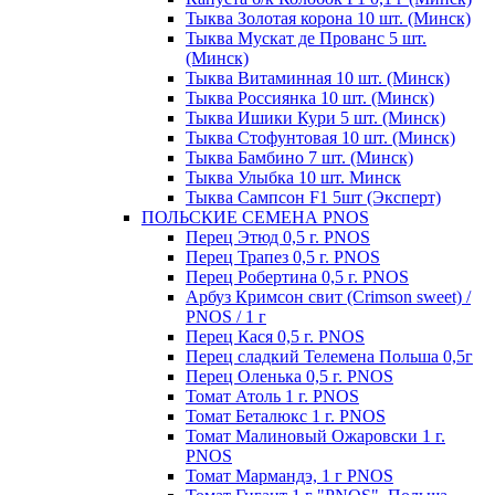
Тыква Золотая корона 10 шт. (Минск)
Тыква Мускат де Прованс 5 шт.
(Минск)
Тыква Витаминная 10 шт. (Минск)
Тыква Россиянка 10 шт. (Минск)
Тыква Ишики Кури 5 шт. (Минск)
Тыква Стофунтовая 10 шт. (Минск)
Тыква Бамбино 7 шт. (Минск)
Тыква Улыбка 10 шт. Минск
Тыква Сампсон F1 5шт (Эксперт)
ПОЛЬСКИЕ СЕМЕНА PNOS
Перец Этюд 0,5 г. PNOS
Перец Трапез 0,5 г. PNOS
Перец Робертина 0,5 г. PNOS
Арбуз Кримсон свит (Crimson sweet) /
PNOS / 1 г
Перец Кася 0,5 г. PNOS
Перец сладкий Телемена Польша 0,5г
Перец Оленька 0,5 г. PNOS
Томат Атоль 1 г. PNOS
Томат Беталюкс 1 г. PNOS
Томат Малиновый Ожаровски 1 г.
PNOS
Томат Мармандэ, 1 г PNOS