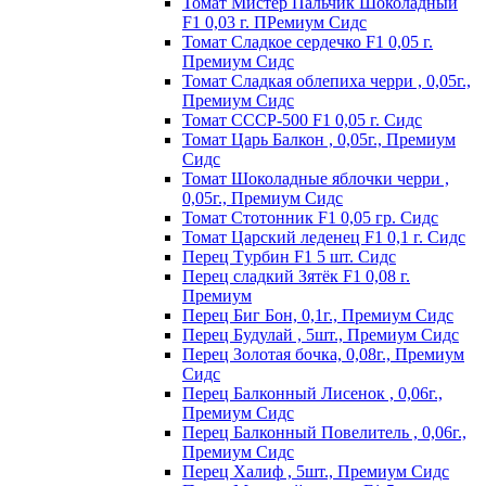
Томат Мистер Пальчик Шоколадный
F1 0,03 г. ПРемиум Сидс
Томат Сладкое сердечко F1 0,05 г.
Премиум Сидс
Томат Сладкая облепиха черри , 0,05г.,
Премиум Сидс
Томат СССР-500 F1 0,05 г. Сидс
Томат Царь Балкон , 0,05г., Премиум
Сидс
Томат Шоколадные яблочки черри ,
0,05г., Премиум Сидс
Томат Стотонник F1 0,05 гр. Сидс
Томат Царский леденец F1 0,1 г. Сидс
Перец Tурбин F1 5 шт. Сидс
Перец сладкий Зятёк F1 0,08 г.
Премиум
Перец Биг Бон, 0,1г., Премиум Сидс
Перец Будулай , 5шт., Премиум Сидс
Перец Золотая бочка, 0,08г., Премиум
Сидс
Перец Балконный Лисенок , 0,06г.,
Премиум Сидс
Перец Балконный Повелитель , 0,06г.,
Премиум Сидс
Перец Халиф , 5шт., Премиум Сидс