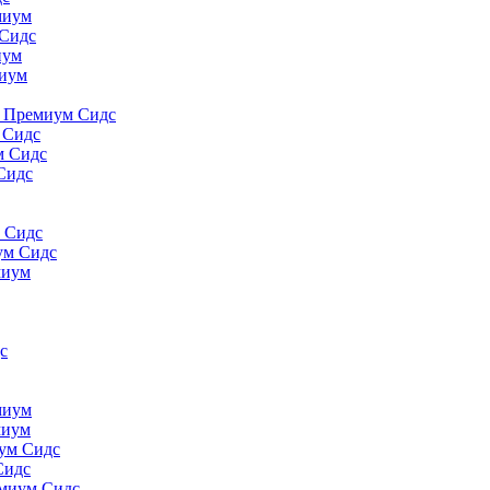
миyм
 Сидс
иyм
миyм
., Премиум Сидс
 Сидс
м Сидс
Сидс
м Сидс
ум Сидс
миyм
с
миyм
миyм
иум Сидс
Сидс
емиум Сидс