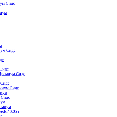
иум Сидс
миyм
м
иум Сидс
дс
 Сидс
 Премиум Сидс
 Сидс
емиум Сидс
миyм
м Сидс
иyм
peмиyм
ds / 0,05 г
дс