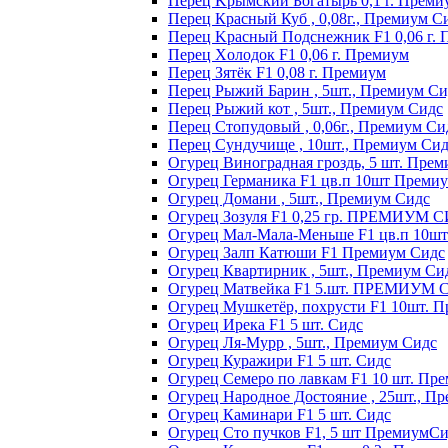
Пepeц Kpымcкий Бoгaтыpь 0,1 г. Пpeми
Перец Красный Куб , 0,08г., Премиум С
Пepeц Kpacный Пoдcнeжник F1 0,06 г.
Пepeц Хoлoдoк F1 0,06 г. Пpeмиyм
Пepeц Зятёк F1 0,08 г. Пpeмиyм
Перец Рыжий Барин , 5шт., Премиум Си
Перец Рыжий кот , 5шт., Премиум Сидс
Перец Стопудовый , 0,06г., Премиум Си
Перец Сундучище , 10шт., Премиум Си
Огурец Виноградная гроздь, 5 шт. Пре
Огурец Германика F1 цв.п 10шт Преми
Огурец Домани , 5шт., Премиум Сидс
Огурец Зозуля F1 0,25 гр. ПРЕМИУМ 
Огурец Мал-Мала-Меньше F1 цв.п 10ш
Огурец Залп Катюши F1 Премиум Сидс
Огурец Квартирник , 5шт., Премиум Си
Огурец Матвейка F1 5.шт. ПРЕМИУМ
Огурец Мушкетёр, похрусти F1 10шт. 
Огурец Ирека F1 5 шт. Сидс
Огурец Ля-Мурр , 5шт., Премиум Сидс
Огурец Куражири F1 5 шт. Сидс
Огурец Семеро по лавкам F1 10 шт. Пр
Огурец Народное Достояние , 25шт., П
Огурец Каминари F1 5 шт. Сидс
Огурец Сто пучков F1, 5 шт ПремиумС