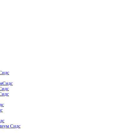
Сидс
умСидс
 Сидс
Сидс
дс
дс
дс
миум Сидс