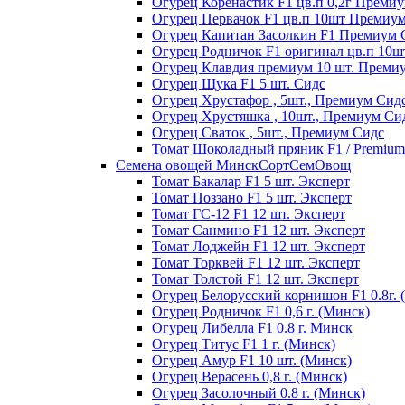
Огурец Коренастик F1 цв.п 0,2г Преми
Огурец Первачок F1 цв.п 10шт Премиу
Огурец Капитан Засолкин F1 Премиум 
Огурец Родничок F1 оригинал цв.п 10
Огурец Клавдия премиум 10 шт. Преми
Огурец Щука F1 5 шт. Сидс
Огурец Хрустафор , 5шт., Премиум Сид
Огурец Хрустяшка , 10шт., Премиум Си
Огурец Сваток , 5шт., Премиум Сидс
Томат Шоколадный пряник F1 / Premium s
Семена овощей МинскСортСемОвощ
Томат Бакалар F1 5 шт. Эксперт
Томат Поззано F1 5 шт. Эксперт
Томат ГС-12 F1 12 шт. Эксперт
Томат Санмино F1 12 шт. Эксперт
Томат Лоджейн F1 12 шт. Эксперт
Томат Торквей F1 12 шт. Эксперт
Томат Толстой F1 12 шт. Эксперт
Огурец Белорусский корнишон F1 0.8г. 
Огурец Родничок F1 0,6 г. (Минск)
Огурец Либелла F1 0.8 г. Минск
Огурец Титус F1 1 г. (Минск)
Огурец Амур F1 10 шт. (Минск)
Огурец Верасень 0,8 г. (Минск)
Огурец Засолочный 0.8 г. (Минск)