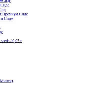
умСидс
мСидс
Сид
шт Премиум Сидс
ум Сидм
с
дс
eeds / 0,05 г
(Минск)