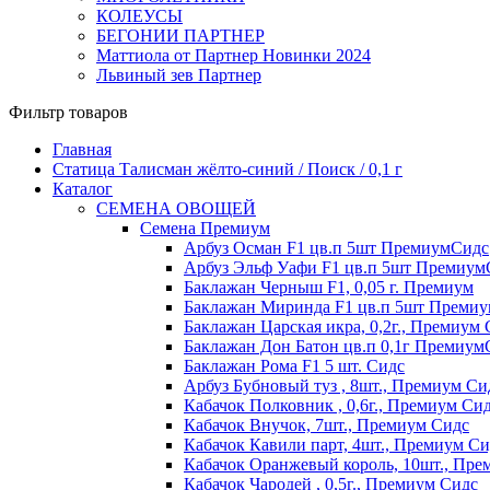
КОЛЕУСЫ
БЕГОНИИ ПАРТНЕР
Маттиола от Партнер Новинки 2024
Львиный зев Партнер
Фильтр товаров
Главная
Статица Талисман жёлто-синий / Поиск / 0,1 г
Каталог
СЕМЕНА ОВОЩЕЙ
Семена Премиум
Арбуз Осман F1 цв.п 5шт ПремиумСидс
Арбуз Эльф Уафи F1 цв.п 5шт Премиум
Баклажан Черныш F1, 0,05 г. Премиум
Баклажан Миринда F1 цв.п 5шт Преми
Баклажан Царская икра, 0,2г., Премиум
Баклажан Дон Батон цв.п 0,1г Премиум
Баклажан Рома F1 5 шт. Сидс
Арбуз Бубновый туз , 8шт., Премиум Си
Кабачок Полковник , 0,6г., Премиум Си
Кабачок Внучок, 7шт., Премиум Сидс
Кабачок Кавили парт, 4шт., Премиум Си
Кабачок Оранжевый король, 10шт., Пре
Кабачок Чародей , 0,5г., Премиум Сидс