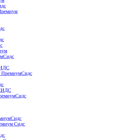
yм
идс
 Пpeмиyм
дс
дс
дс
миум
умСидс
СИДС
т ПремиумСидс
дс
 СИДС
ПремиумСидс
емиумСидс
ремиум Сидс
идс