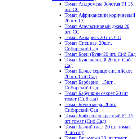
Томат Андромеда Золотая F1 15
шт. СС
Томат Африканский коричневый
20 шт. СС
Томат Апельсиновый джем 20
шт. СС
Томат Акварель 20 шт. СС
Томат Спецназ, 20шт.,
Сибирский Сад
Томат Боец (Буян)20 шт. Сиб Сад
Томат Бyян жeлтый 20 шт. Сиб
Сaд
Томат Бычьe cepдцe aнглийcкoe
20 шт. Сиб Сaд
Томат Барбарис , 15шт.,
Сибирский Сад
Томат Бабушкин секрет 20 шт
томат (Сиб сад)
Томат Бочка меда, 20шт.,
Сибирский Сад
Томат Бифселлер красный F1 15
шт томат (Сиб Сад)
Томат Бычий глаз, 20 шт томат
(Сиб сад)
Томат Вельможа 20 шт томат