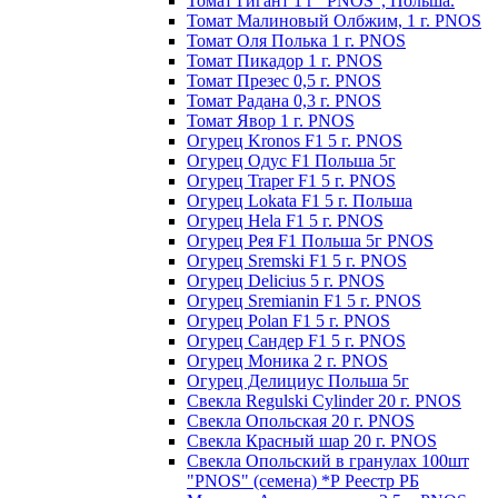
Томат Гигант 1 г "PNOS", Польша.
Томат Малиновый Олбжим, 1 г. PNOS
Томат Оля Полька 1 г. PNOS
Томат Пикадор 1 г. PNOS
Томат Презес 0,5 г. PNOS
Toмaт Рaдaнa 0,3 г. PNOS
Томат Явор 1 г. PNOS
Огурец Kronos F1 5 г. PNOS
Огурец Одус F1 Польша 5г
Огурец Traper F1 5 г. PNOS
Огурец Lokata F1 5 г. Польша
Огурец Hela F1 5 г. PNOS
Огурец Рея F1 Польша 5г PNOS
Огурец Sremski F1 5 г. PNOS
Огурец Delicius 5 г. PNOS
Огурец Sremianin F1 5 г. PNOS
Огурец Polan F1 5 г. PNOS
Огурец Сандер F1 5 г. PNOS
Огурец Моника 2 г. PNOS
Огурец Делициус Польша 5г
Свекла Regulski Cylinder 20 г. PNOS
Свекла Опольская 20 г. PNOS
Свекла Красный шар 20 г. PNOS
Свекла Опольский в гранулах 100шт
"PNOS" (семена) *Р Реестр РБ