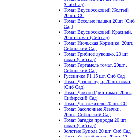
(Сиб Сад)
Томат Вкусносоковый Желтый
20 шт. СС
Томат Веселые пышки 20шт (Сиб
Сад)
Томат Вкусносоковый Красный,
20 шт томат (Сиб сад)
Томат Июльская Корзинка, 20шт.,
Сибирский Сад
Томат Грибное лукошко, 20 шт
томат (Сиб сад)
Томат Гаргамель томат, 20шт.,
Сибирский Сад
Гусеничка F1 15 шт. Сиб Сад
Томат Дачное чудо, 20 шт томат
(Сиб Сад)
Томат Доктор Грин томат, 20шт.,
Сибирский Сад
Томат Долгожитель 20 шт. СС
Томат Засолочные Язычки,
20шт., Сибирский Сад
Томат Загадка природы 20 шт
томат (Сиб сад)
Золотые Купола 20 шт. Сиб Сад
Томат Золотой лотос 20 шт. СС