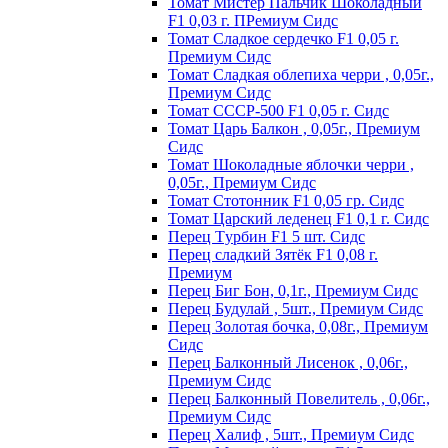
Томат Мистер Пальчик Шоколадный
F1 0,03 г. ПРемиум Сидс
Томат Сладкое сердечко F1 0,05 г.
Премиум Сидс
Томат Сладкая облепиха черри , 0,05г.,
Премиум Сидс
Томат СССР-500 F1 0,05 г. Сидс
Томат Царь Балкон , 0,05г., Премиум
Сидс
Томат Шоколадные яблочки черри ,
0,05г., Премиум Сидс
Томат Стотонник F1 0,05 гр. Сидс
Томат Царский леденец F1 0,1 г. Сидс
Перец Tурбин F1 5 шт. Сидс
Перец сладкий Зятёк F1 0,08 г.
Премиум
Перец Биг Бон, 0,1г., Премиум Сидс
Перец Будулай , 5шт., Премиум Сидс
Перец Золотая бочка, 0,08г., Премиум
Сидс
Перец Балконный Лисенок , 0,06г.,
Премиум Сидс
Перец Балконный Повелитель , 0,06г.,
Премиум Сидс
Перец Халиф , 5шт., Премиум Сидс