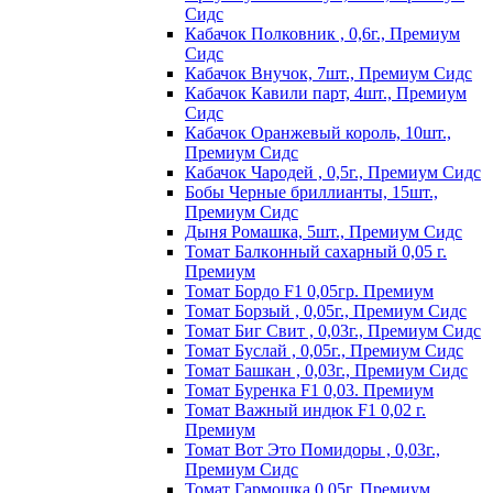
Сидс
Кабачок Полковник , 0,6г., Премиум
Сидс
Кабачок Внучок, 7шт., Премиум Сидс
Кабачок Кавили парт, 4шт., Премиум
Сидс
Кабачок Оранжевый король, 10шт.,
Премиум Сидс
Кабачок Чародей , 0,5г., Премиум Сидс
Бобы Черные бриллианты, 15шт.,
Премиум Сидс
Дыня Ромашка, 5шт., Премиум Сидс
Томат Бaлкoнный caxapный 0,05 г.
Пpeмиyм
Томат Бордо F1 0,05гр. Премиум
Томат Борзый , 0,05г., Премиум Сидс
Томат Биг Свит , 0,03г., Премиум Сидс
Томат Буслай , 0,05г., Премиум Сидс
Томат Башкан , 0,03г., Премиум Сидс
Томат Буренка F1 0,03. Премиум
Томат Baжный индюк F1 0,02 г.
Пpeмиyм
Томат Вот Это Помидоры , 0,03г.,
Премиум Сидс
Томат Гармошка 0,05г. Премиум