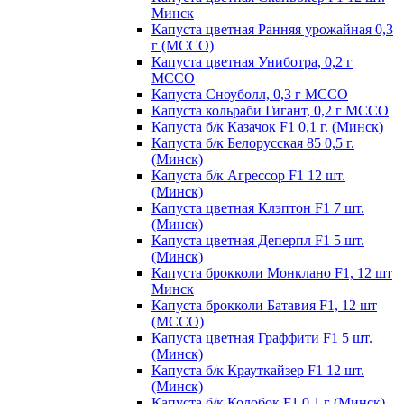
Минск
Капуста цветная Ранняя урожайная 0,3
г (МССО)
Капуста цветная Униботра, 0,2 г
МССО
Капуста Сноуболл, 0,3 г МССО
Капуста кольраби Гигант, 0,2 г МССО
Капуста б/к Казачок F1 0,1 г. (Минск)
Капуста б/к Белорусская 85 0,5 г.
(Минск)
Капуста б/к Агрессор F1 12 шт.
(Минск)
Капуста цветная Клэптон F1 7 шт.
(Минск)
Капуста цветная Деперпл F1 5 шт.
(Минск)
Капуста брокколи Монклано F1, 12 шт
Минск
Капуста брокколи Батавия F1, 12 шт
(МССО)
Капуста цветная Граффити F1 5 шт.
(Минск)
Капуста б/к Крауткайзер F1 12 шт.
(Минск)
Капуста б/к Колобок F1 0,1 г (Минск)