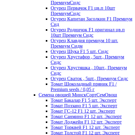
ПремиумСидс
Огурец Первачок F1 цв.п 10шт
ПремиумСидс
Огурец Капитан Засолкин F1 Премиум
Сид
Огурец Родничок F1 оригинал цв.п
10шт Премиум Сидс
Огурец Клавдия премиум 10 шт.
Премиум Сидм
Огурец Щука F1 5 шт. Сидс
Огурец Хрустафор , 5шт., Премиум
Сидс
Огурец Хрустяшка , 10шт., Премиум
Сидс
Огурец Сваток , 5шт., Премиум Сидс
Томат Шоколадный пряник F1 /
Premium seeds / 0,05 г
Семена овощей МинскСортСемОвощ
Томат Бакалар F1 5 шт. Эксперт
Томат Поззано F1 5 шт. Эксперт
Томат ГС-12 F1 12 шт. Эксперт
Томат Санмино F1 12 шт. Эксперт
Томат Лоджейн F1 12 шт. Эксперт
Томат Торквей F1 12 шт. Эксперт
Томат Толстой F1 12 шт. Эксперт