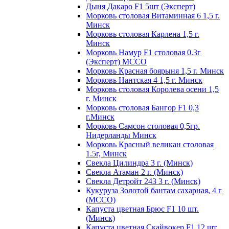
Дыня Дакаро F1 5шт (Эксперт)
Морковь столовая Витаминная 6 1,5 г.
Минск
Морковь столовая Карлена 1,5 г.
Минск
Морковь Намур F1 столовая 0.3г
(Эксперт) МССО
Морковь Красная боярыня 1,5 г. Минск
Морковь Нантская 4 1,5 г. Минск
Морковь столовая Королева осени 1,5
г. Минск
Морковь столовая Бангор F1 0,3
г.Минск
Морковь Самсон столовая 0,5гр.
Нидерланды Минск
Морковь Красный великан столовая
1.5г, Минск
Свекла Цилиндра 3 г. (Минск)
Свекла Атаман 2 г. (Минск)
Свекла Детройт 243 3 г. (Минск)
Кукуруза Золотой бантам сахарная, 4 г
(МССО)
Капуста цветная Брюс F1 10 шт.
(Минск)
Капуста цветная Скайвокер F1 12 шт.