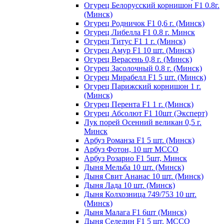
Огурец Белорусский корнишон F1 0.8г.
(Минск)
Огурец Родничок F1 0,6 г. (Минск)
Огурец Либелла F1 0.8 г. Минск
Огурец Титус F1 1 г. (Минск)
Огурец Амур F1 10 шт. (Минск)
Огурец Верасень 0,8 г. (Минск)
Огурец Засолочный 0.8 г. (Минск)
Огурец Мирабелл F1 5 шт. (Минск)
Огурец Парижский корнишон 1 г.
(Минск)
Огурец Перента F1 1 г. (Минск)
Огурец Абсолют F1 10шт (Эксперт)
Лук порей Осенний великан 0,5 г.
Минск
Арбуз Романза F1 5 шт. (Минск)
Арбуз Фотон, 10 шт МССО
Арбуз Розарио F1 5шт, Минск
Дыня Мельба 10 шт. (Минск)
Дыня Свит Ананас 10 шт. (Минск)
Дыня Лада 10 шт. (Минск)
Дыня Колхозница 749/753 10 шт.
(Минск)
Дыня Малага F1 6шт (Минск)
Дыня Селедин F1 5 шт. МССО