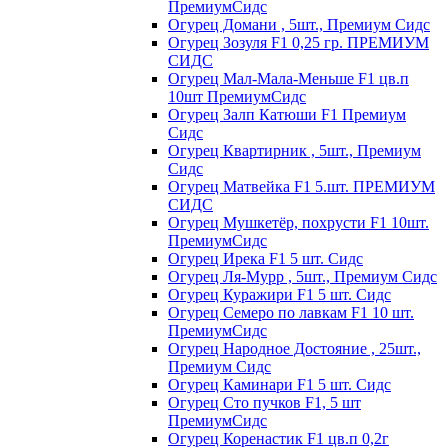
ПремиумСидс
Огурец Домани , 5шт., Премиум Сидс
Огурец Зозуля F1 0,25 гр. ПРЕМИУМ
СИДС
Огурец Мал-Мала-Меньше F1 цв.п
10шт ПремиумСидс
Огурец Залп Катюши F1 Премиум
Сидс
Огурец Квартирник , 5шт., Премиум
Сидс
Огурец Матвейка F1 5.шт. ПРЕМИУМ
СИДС
Огурец Мушкетёр, похрусти F1 10шт.
ПремиумСидс
Огурец Ирека F1 5 шт. Сидс
Огурец Ля-Мурр , 5шт., Премиум Сидс
Огурец Куражири F1 5 шт. Сидс
Огурец Семеро по лавкам F1 10 шт.
ПремиумСидс
Огурец Народное Достояние , 25шт.,
Премиум Сидс
Огурец Каминари F1 5 шт. Сидс
Огурец Сто пучков F1, 5 шт
ПремиумСидс
Огурец Коренастик F1 цв.п 0,2г