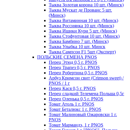
Тыква Золотая корона 10 шт. (Минск)
Тыква Мускат де Прованс 5 шт.
(Минск)
Тыква Витаминная 10 шт. (Минск)
Тыква Россиянка 10 шт. (Минск)
Тыква Ишики Кури 5 шт. (Минск)
Тыква Стофунтовая 10 шт. (Минск)
Тыква Бамбино 7 шт. (Минск)
Тыква Улыбка 10 шт. Минск
Тыква Сампсон F1 5шт (Эксперт)
ПОЛЬСКИЕ СЕМЕНА PNOS
Перец Этюд 0,5 г. PNOS
Перец Трапез 0,5 г. PNOS
Перец Робертина 0,5 г. PNOS
Арбуз Кримсон свит (Crimson sweet) /
PNOS / 1 г
Перец Кася 0,5 г. PNOS
Перец сладкий Телемена Польша 0,5г
Перец Оленька 0,5 г. PNOS
Томат Атоль 1 г. PNOS
Томат Беталюкс 1 г. PNOS
Томат Малиновый Ожаровски 1 г.
PNOS
Томат Мармандэ, 1 г PNOS