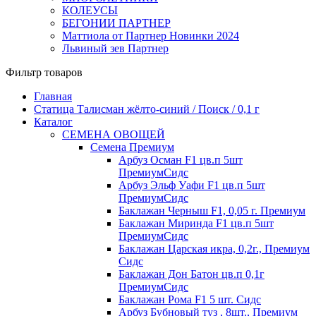
КОЛЕУСЫ
БЕГОНИИ ПАРТНЕР
Маттиола от Партнер Новинки 2024
Львиный зев Партнер
Фильтр товаров
Главная
Статица Талисман жёлто-синий / Поиск / 0,1 г
Каталог
СЕМЕНА ОВОЩЕЙ
Семена Премиум
Арбуз Осман F1 цв.п 5шт
ПремиумСидс
Арбуз Эльф Уафи F1 цв.п 5шт
ПремиумСидс
Баклажан Черныш F1, 0,05 г. Премиум
Баклажан Миринда F1 цв.п 5шт
ПремиумСидс
Баклажан Царская икра, 0,2г., Премиум
Сидс
Баклажан Дон Батон цв.п 0,1г
ПремиумСидс
Баклажан Рома F1 5 шт. Сидс
Арбуз Бубновый туз , 8шт., Премиум