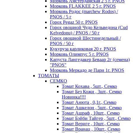
Морковь Амстердамская 2 5 г. PNOS
Морковь FLAKKEE 2 5 г. PNOS
Морковь Родос (marchew Rodos) /
PNOS / 5 г
Горох Pegaz 50 г. PNOS
Горох овощной Чудо Кельведона (Cud
Kelvedonu) / PNOS / 50 г
Горох овощной Шестинедельный /
PNOS / 50 г
Кукуруза карликовая 20 г. PNOS
Морковь Олимпус 5 г. PNOS
Капуста Лангедакер Беваар 2г (семена)
"PNOS"
Морковь Меркадо де Пари 1г. PNOS
ТОМАТЫ
СЕМКО
Томат Кохава , 5шт., Семко
Томат Без Кожи , 3шт., Семко
Новинка!!!!
Томат Анюта , 0,1г., Семко
Томат Ашкелон , 5шт., Семко
Томат Ашраф , 10шт., Семко
Томат Бэйби Тайгер , 5шт., Семко
Томат Вериге , 10шт., Семко
Томат Вранац , 10шт., Семко