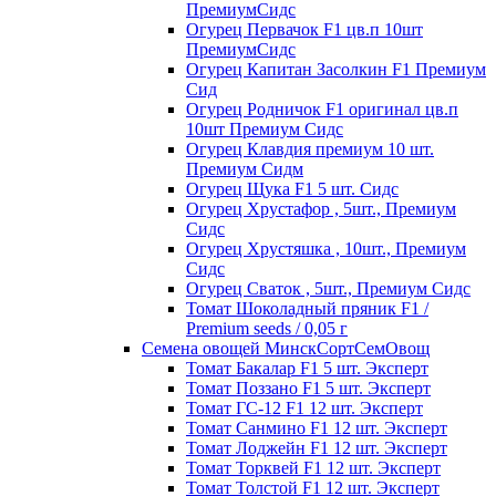
ПремиумСидс
Огурец Первачок F1 цв.п 10шт
ПремиумСидс
Огурец Капитан Засолкин F1 Премиум
Сид
Огурец Родничок F1 оригинал цв.п
10шт Премиум Сидс
Огурец Клавдия премиум 10 шт.
Премиум Сидм
Огурец Щука F1 5 шт. Сидс
Огурец Хрустафор , 5шт., Премиум
Сидс
Огурец Хрустяшка , 10шт., Премиум
Сидс
Огурец Сваток , 5шт., Премиум Сидс
Томат Шоколадный пряник F1 /
Premium seeds / 0,05 г
Семена овощей МинскСортСемОвощ
Томат Бакалар F1 5 шт. Эксперт
Томат Поззано F1 5 шт. Эксперт
Томат ГС-12 F1 12 шт. Эксперт
Томат Санмино F1 12 шт. Эксперт
Томат Лоджейн F1 12 шт. Эксперт
Томат Торквей F1 12 шт. Эксперт
Томат Толстой F1 12 шт. Эксперт