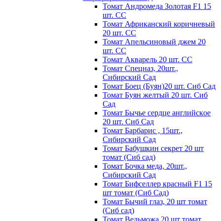
Томат Андромеда Золотая F1 15
шт. СС
Томат Африканский коричневый
20 шт. СС
Томат Апельсиновый джем 20
шт. СС
Томат Акварель 20 шт. СС
Томат Спецназ, 20шт.,
Сибирский Сад
Томат Боец (Буян)20 шт. Сиб Сад
Томат Бyян жeлтый 20 шт. Сиб
Сaд
Томат Бычьe cepдцe aнглийcкoe
20 шт. Сиб Сaд
Томат Барбарис , 15шт.,
Сибирский Сад
Томат Бабушкин секрет 20 шт
томат (Сиб сад)
Томат Бочка меда, 20шт.,
Сибирский Сад
Томат Бифселлер красный F1 15
шт томат (Сиб Сад)
Томат Бычий глаз, 20 шт томат
(Сиб сад)
Томат Вельможа 20 шт томат