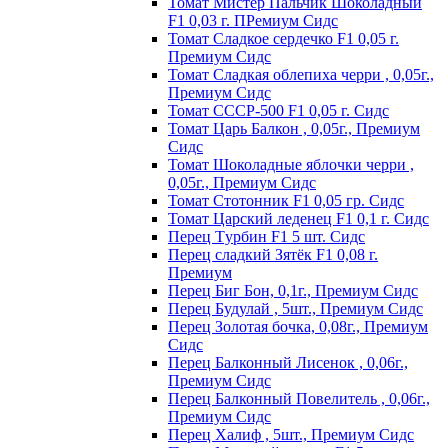
Томат Мистер Пальчик Шоколадный
F1 0,03 г. ПРемиум Сидс
Томат Сладкое сердечко F1 0,05 г.
Премиум Сидс
Томат Сладкая облепиха черри , 0,05г.,
Премиум Сидс
Томат СССР-500 F1 0,05 г. Сидс
Томат Царь Балкон , 0,05г., Премиум
Сидс
Томат Шоколадные яблочки черри ,
0,05г., Премиум Сидс
Томат Стотонник F1 0,05 гр. Сидс
Томат Царский леденец F1 0,1 г. Сидс
Перец Tурбин F1 5 шт. Сидс
Перец сладкий Зятёк F1 0,08 г.
Премиум
Перец Биг Бон, 0,1г., Премиум Сидс
Перец Будулай , 5шт., Премиум Сидс
Перец Золотая бочка, 0,08г., Премиум
Сидс
Перец Балконный Лисенок , 0,06г.,
Премиум Сидс
Перец Балконный Повелитель , 0,06г.,
Премиум Сидс
Перец Халиф , 5шт., Премиум Сидс