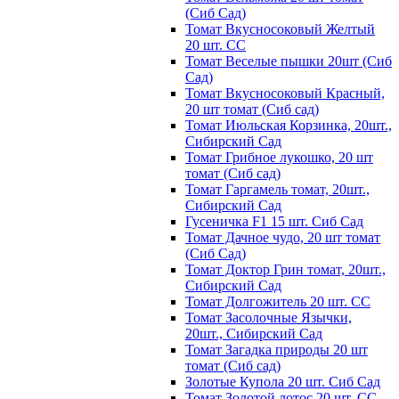
(Сиб Сад)
Томат Вкусносоковый Желтый
20 шт. СС
Томат Веселые пышки 20шт (Сиб
Сад)
Томат Вкусносоковый Красный,
20 шт томат (Сиб сад)
Томат Июльская Корзинка, 20шт.,
Сибирский Сад
Томат Грибное лукошко, 20 шт
томат (Сиб сад)
Томат Гаргамель томат, 20шт.,
Сибирский Сад
Гусеничка F1 15 шт. Сиб Сад
Томат Дачное чудо, 20 шт томат
(Сиб Сад)
Томат Доктор Грин томат, 20шт.,
Сибирский Сад
Томат Долгожитель 20 шт. СС
Томат Засолочные Язычки,
20шт., Сибирский Сад
Томат Загадка природы 20 шт
томат (Сиб сад)
Золотые Купола 20 шт. Сиб Сад
Томат Золотой лотос 20 шт. СС