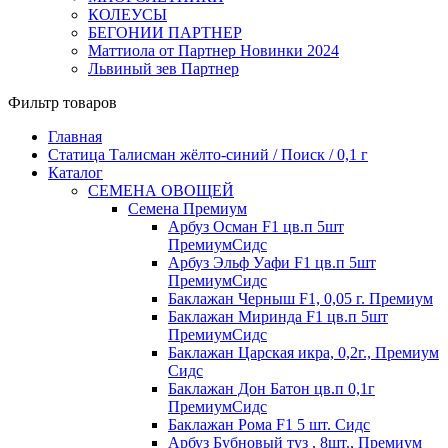
КОЛЕУСЫ
БЕГОНИИ ПАРТНЕР
Маттиола от Партнер Новинки 2024
Львиный зев Партнер
Фильтр товаров
Главная
Статица Талисман жёлто-синий / Поиск / 0,1 г
Каталог
СЕМЕНА ОВОЩЕЙ
Семена Премиум
Арбуз Осман F1 цв.п 5шт
ПремиумСидс
Арбуз Эльф Уафи F1 цв.п 5шт
ПремиумСидс
Баклажан Черныш F1, 0,05 г. Премиум
Баклажан Миринда F1 цв.п 5шт
ПремиумСидс
Баклажан Царская икра, 0,2г., Премиум
Сидс
Баклажан Дон Батон цв.п 0,1г
ПремиумСидс
Баклажан Рома F1 5 шт. Сидс
Арбуз Бубновый туз , 8шт., Премиум