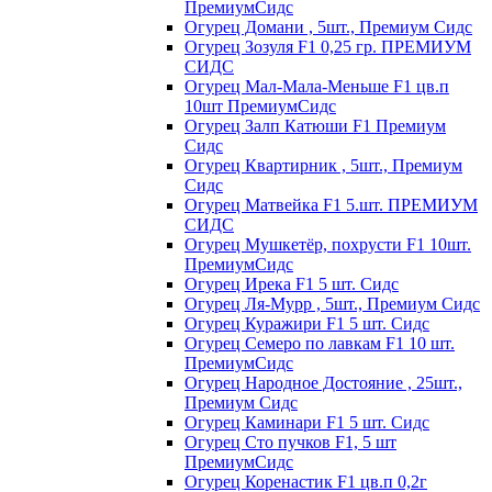
ПремиумСидс
Огурец Домани , 5шт., Премиум Сидс
Огурец Зозуля F1 0,25 гр. ПРЕМИУМ
СИДС
Огурец Мал-Мала-Меньше F1 цв.п
10шт ПремиумСидс
Огурец Залп Катюши F1 Премиум
Сидс
Огурец Квартирник , 5шт., Премиум
Сидс
Огурец Матвейка F1 5.шт. ПРЕМИУМ
СИДС
Огурец Мушкетёр, похрусти F1 10шт.
ПремиумСидс
Огурец Ирека F1 5 шт. Сидс
Огурец Ля-Мурр , 5шт., Премиум Сидс
Огурец Куражири F1 5 шт. Сидс
Огурец Семеро по лавкам F1 10 шт.
ПремиумСидс
Огурец Народное Достояние , 25шт.,
Премиум Сидс
Огурец Каминари F1 5 шт. Сидс
Огурец Сто пучков F1, 5 шт
ПремиумСидс
Огурец Коренастик F1 цв.п 0,2г