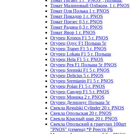
Томат Гигант 1 г "PNOS", Польша.
Томат Малиновый Олбжим, 1 г. PNOS
Томат Оля Полька 1 г. PNOS
Томат Пикадор 1 г. PNOS
Томат Презес 0,5 г. PNOS
Toмaт Рaдaнa 0,3 г. PNOS
Томат Явор 1 г. PNOS
Огурец Kronos F1 5 г. PNOS
Огурец Одус F1 Польша 5г
Огурец Traper F1 5 г. PNOS
Огурец Lokata F1 5 г. Польша
Огурец Hela F1 5 г. PNOS
Огурец Рея F1 Польша 5г PNOS
Огурец Sremski F1 5 г. PNOS
Огурец Delicius 5 г. PNOS
Огурец Sremianin F1 5 г. PNOS
Огурец Polan F1 5 г. PNOS
Огурец Сандер F1 5 г. PNOS
Огурец Моника 2 г. PNOS
Огурец Делициус Польша 5г
Свекла Regulski Cylinder 20 г. PNOS
Свекла Опольская 20 г. PNOS
Свекла Красный шар 20 г. PNOS
Свекла Опольский в гранулах 100шт
"PNOS" (семена) *Р Реестр РБ