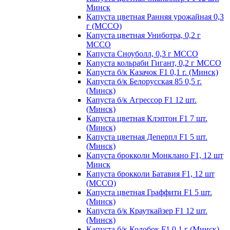
Минск
Капуста цветная Ранняя урожайная 0,3
г (МССО)
Капуста цветная Униботра, 0,2 г
МССО
Капуста Сноуболл, 0,3 г МССО
Капуста кольраби Гигант, 0,2 г МССО
Капуста б/к Казачок F1 0,1 г. (Минск)
Капуста б/к Белорусская 85 0,5 г.
(Минск)
Капуста б/к Агрессор F1 12 шт.
(Минск)
Капуста цветная Клэптон F1 7 шт.
(Минск)
Капуста цветная Деперпл F1 5 шт.
(Минск)
Капуста брокколи Монклано F1, 12 шт
Минск
Капуста брокколи Батавия F1, 12 шт
(МССО)
Капуста цветная Граффити F1 5 шт.
(Минск)
Капуста б/к Крауткайзер F1 12 шт.
(Минск)
Капуста б/к Колобок F1 0,1 г (Минск)