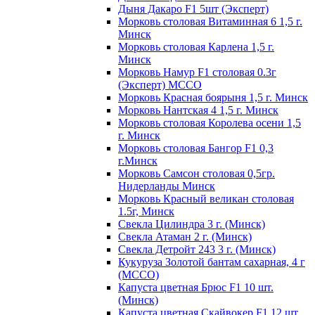
Дыня Дакаро F1 5шт (Эксперт)
Морковь столовая Витаминная 6 1,5 г.
Минск
Морковь столовая Карлена 1,5 г.
Минск
Морковь Намур F1 столовая 0.3г
(Эксперт) МССО
Морковь Красная боярыня 1,5 г. Минск
Морковь Нантская 4 1,5 г. Минск
Морковь столовая Королева осени 1,5
г. Минск
Морковь столовая Бангор F1 0,3
г.Минск
Морковь Самсон столовая 0,5гр.
Нидерланды Минск
Морковь Красный великан столовая
1.5г, Минск
Свекла Цилиндра 3 г. (Минск)
Свекла Атаман 2 г. (Минск)
Свекла Детройт 243 3 г. (Минск)
Кукуруза Золотой бантам сахарная, 4 г
(МССО)
Капуста цветная Брюс F1 10 шт.
(Минск)
Капуста цветная Скайвокер F1 12 шт.