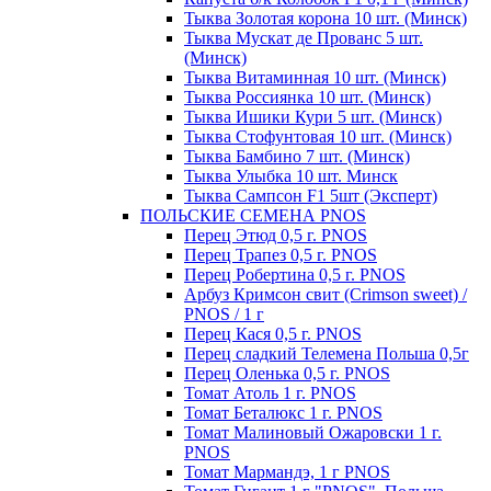
Тыква Золотая корона 10 шт. (Минск)
Тыква Мускат де Прованс 5 шт.
(Минск)
Тыква Витаминная 10 шт. (Минск)
Тыква Россиянка 10 шт. (Минск)
Тыква Ишики Кури 5 шт. (Минск)
Тыква Стофунтовая 10 шт. (Минск)
Тыква Бамбино 7 шт. (Минск)
Тыква Улыбка 10 шт. Минск
Тыква Сампсон F1 5шт (Эксперт)
ПОЛЬСКИЕ СЕМЕНА PNOS
Перец Этюд 0,5 г. PNOS
Перец Трапез 0,5 г. PNOS
Перец Робертина 0,5 г. PNOS
Арбуз Кримсон свит (Crimson sweet) /
PNOS / 1 г
Перец Кася 0,5 г. PNOS
Перец сладкий Телемена Польша 0,5г
Перец Оленька 0,5 г. PNOS
Томат Атоль 1 г. PNOS
Томат Беталюкс 1 г. PNOS
Томат Малиновый Ожаровски 1 г.
PNOS
Томат Мармандэ, 1 г PNOS