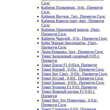
Сидс
Кабачок Полковник , 0,6г., Премиум
Сидс
Кабачок Внучок, 7шт., Премиум Сидс
Кабачок Кавили парт, 4шт., Премиум
Сидс
Кабачок Оранжевый король, 10шт.,
Премиум Сидс
Кабачок Чародей , 0,5г., Премиум Сидс
Бобы Черные бриллианты, 15шт.,
Премиум Сидс
Дыня Ромашка, 5шт., Премиум Сидс
Томат Бaлкoнный caxapный 0,05 г.
Пpeмиyм
Томат Бордо F1 0,05гр. Премиум
Томат Борзый , 0,05г., Премиум Сидс
Томат Биг Свит , 0,03г., Премиум Сидс
Томат Буслай , 0,05г., Премиум Сидс
Томат Башкан , 0,03г., Премиум Сидс
Томат Буренка F1 0,03. Премиум
Томат Baжный индюк F1 0,02 г.
Пpeмиyм
Томат Вот Это Помидоры , 0,03г.,
Премиум Сидс
Томат Гармошка 0,05г. Премиум