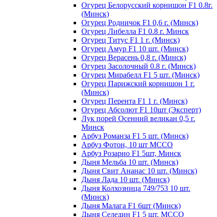
Огурец Белорусский корнишон F1 0.8г.
(Минск)
Огурец Родничок F1 0,6 г. (Минск)
Огурец Либелла F1 0.8 г. Минск
Огурец Титус F1 1 г. (Минск)
Огурец Амур F1 10 шт. (Минск)
Огурец Верасень 0,8 г. (Минск)
Огурец Засолочный 0.8 г. (Минск)
Огурец Мирабелл F1 5 шт. (Минск)
Огурец Парижский корнишон 1 г.
(Минск)
Огурец Перента F1 1 г. (Минск)
Огурец Абсолют F1 10шт (Эксперт)
Лук порей Осенний великан 0,5 г.
Минск
Арбуз Романза F1 5 шт. (Минск)
Арбуз Фотон, 10 шт МССО
Арбуз Розарио F1 5шт, Минск
Дыня Мельба 10 шт. (Минск)
Дыня Свит Ананас 10 шт. (Минск)
Дыня Лада 10 шт. (Минск)
Дыня Колхозница 749/753 10 шт.
(Минск)
Дыня Малага F1 6шт (Минск)
Дыня Селедин F1 5 шт. МССО