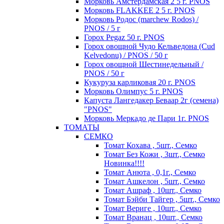
Морковь Амстердамская 2 5 г. PNOS
Морковь FLAKKEE 2 5 г. PNOS
Морковь Родос (marchew Rodos) /
PNOS / 5 г
Горох Pegaz 50 г. PNOS
Горох овощной Чудо Кельведона (Cud
Kelvedonu) / PNOS / 50 г
Горох овощной Шестинедельный /
PNOS / 50 г
Кукуруза карликовая 20 г. PNOS
Морковь Олимпус 5 г. PNOS
Капуста Лангедакер Беваар 2г (семена)
"PNOS"
Морковь Меркадо де Пари 1г. PNOS
ТОМАТЫ
СЕМКО
Томат Кохава , 5шт., Семко
Томат Без Кожи , 3шт., Семко
Новинка!!!!
Томат Анюта , 0,1г., Семко
Томат Ашкелон , 5шт., Семко
Томат Ашраф , 10шт., Семко
Томат Бэйби Тайгер , 5шт., Семко
Томат Вериге , 10шт., Семко
Томат Вранац , 10шт., Семко