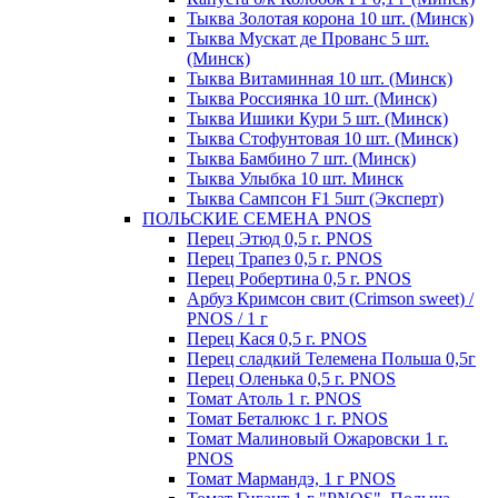
Тыква Золотая корона 10 шт. (Минск)
Тыква Мускат де Прованс 5 шт.
(Минск)
Тыква Витаминная 10 шт. (Минск)
Тыква Россиянка 10 шт. (Минск)
Тыква Ишики Кури 5 шт. (Минск)
Тыква Стофунтовая 10 шт. (Минск)
Тыква Бамбино 7 шт. (Минск)
Тыква Улыбка 10 шт. Минск
Тыква Сампсон F1 5шт (Эксперт)
ПОЛЬСКИЕ СЕМЕНА PNOS
Перец Этюд 0,5 г. PNOS
Перец Трапез 0,5 г. PNOS
Перец Робертина 0,5 г. PNOS
Арбуз Кримсон свит (Crimson sweet) /
PNOS / 1 г
Перец Кася 0,5 г. PNOS
Перец сладкий Телемена Польша 0,5г
Перец Оленька 0,5 г. PNOS
Томат Атоль 1 г. PNOS
Томат Беталюкс 1 г. PNOS
Томат Малиновый Ожаровски 1 г.
PNOS
Томат Мармандэ, 1 г PNOS