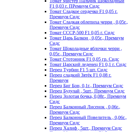
Томат Мистер Пальчик Шоколадный
F1 0,03 г. ПРемиум Сидс
Томат Сладкое сердечко F1 0,05 г.
Премиум Сидс
Томат Сладкая облепиха черри , 0,05г.,
Премиум Сидс
Томат СССР-500 F1 0,05 г. Сидс
Томат Царь Балкон , 0,05г., Премиум
Сидс
Томат Шоколадные яблочки черри ,
0,05г., Премиум Сидс
Томат Стотонник F1 0,05 гр. Сидс
Томат Царский леденец F1 0,1 г. Сидс
Перец Tурбин F1 5 шт. Сидс
Перец сладкий Зятёк F1 0,08 г.
Премиум
Перец Биг Бон, 0,1г., Премиум Сидс
Перец Будулай , 5шт., Премиум Сидс
Перец Золотая бочка, 0,08г., Премиум
Сидс
Перец Балконный Лисенок , 0,06г.,
Премиум Сидс
Перец Балконный Повелитель , 0,06г.,
Премиум Сидс
Перец Халиф , 5шт., Премиум Сидс