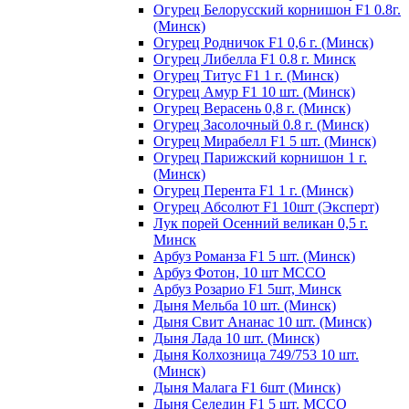
Огурец Белорусский корнишон F1 0.8г.
(Минск)
Огурец Родничок F1 0,6 г. (Минск)
Огурец Либелла F1 0.8 г. Минск
Огурец Титус F1 1 г. (Минск)
Огурец Амур F1 10 шт. (Минск)
Огурец Верасень 0,8 г. (Минск)
Огурец Засолочный 0.8 г. (Минск)
Огурец Мирабелл F1 5 шт. (Минск)
Огурец Парижский корнишон 1 г.
(Минск)
Огурец Перента F1 1 г. (Минск)
Огурец Абсолют F1 10шт (Эксперт)
Лук порей Осенний великан 0,5 г.
Минск
Арбуз Романза F1 5 шт. (Минск)
Арбуз Фотон, 10 шт МССО
Арбуз Розарио F1 5шт, Минск
Дыня Мельба 10 шт. (Минск)
Дыня Свит Ананас 10 шт. (Минск)
Дыня Лада 10 шт. (Минск)
Дыня Колхозница 749/753 10 шт.
(Минск)
Дыня Малага F1 6шт (Минск)
Дыня Селедин F1 5 шт. МССО