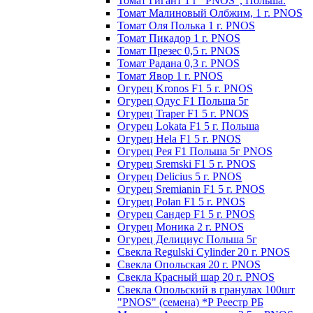
Томат Гигант 1 г "PNOS", Польша.
Томат Малиновый Олбжим, 1 г. PNOS
Томат Оля Полька 1 г. PNOS
Томат Пикадор 1 г. PNOS
Томат Презес 0,5 г. PNOS
Toмaт Рaдaнa 0,3 г. PNOS
Томат Явор 1 г. PNOS
Огурец Kronos F1 5 г. PNOS
Огурец Одус F1 Польша 5г
Огурец Traper F1 5 г. PNOS
Огурец Lokata F1 5 г. Польша
Огурец Hela F1 5 г. PNOS
Огурец Рея F1 Польша 5г PNOS
Огурец Sremski F1 5 г. PNOS
Огурец Delicius 5 г. PNOS
Огурец Sremianin F1 5 г. PNOS
Огурец Polan F1 5 г. PNOS
Огурец Сандер F1 5 г. PNOS
Огурец Моника 2 г. PNOS
Огурец Делициус Польша 5г
Свекла Regulski Cylinder 20 г. PNOS
Свекла Опольская 20 г. PNOS
Свекла Красный шар 20 г. PNOS
Свекла Опольский в гранулах 100шт
"PNOS" (семена) *Р Реестр РБ