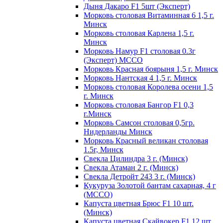
Дыня Дакаро F1 5шт (Эксперт)
Морковь столовая Витаминная 6 1,5 г.
Минск
Морковь столовая Карлена 1,5 г.
Минск
Морковь Намур F1 столовая 0.3г
(Эксперт) МССО
Морковь Красная боярыня 1,5 г. Минск
Морковь Нантская 4 1,5 г. Минск
Морковь столовая Королева осени 1,5
г. Минск
Морковь столовая Бангор F1 0,3
г.Минск
Морковь Самсон столовая 0,5гр.
Нидерланды Минск
Морковь Красный великан столовая
1.5г, Минск
Свекла Цилиндра 3 г. (Минск)
Свекла Атаман 2 г. (Минск)
Свекла Детройт 243 3 г. (Минск)
Кукуруза Золотой бантам сахарная, 4 г
(МССО)
Капуста цветная Брюс F1 10 шт.
(Минск)
Капуста цветная Скайвокер F1 12 шт.