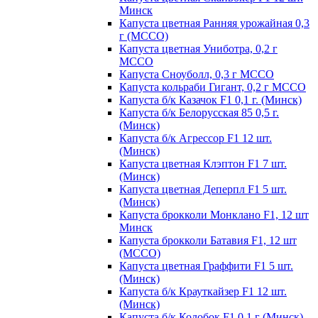
Минск
Капуста цветная Ранняя урожайная 0,3
г (МССО)
Капуста цветная Униботра, 0,2 г
МССО
Капуста Сноуболл, 0,3 г МССО
Капуста кольраби Гигант, 0,2 г МССО
Капуста б/к Казачок F1 0,1 г. (Минск)
Капуста б/к Белорусская 85 0,5 г.
(Минск)
Капуста б/к Агрессор F1 12 шт.
(Минск)
Капуста цветная Клэптон F1 7 шт.
(Минск)
Капуста цветная Деперпл F1 5 шт.
(Минск)
Капуста брокколи Монклано F1, 12 шт
Минск
Капуста брокколи Батавия F1, 12 шт
(МССО)
Капуста цветная Граффити F1 5 шт.
(Минск)
Капуста б/к Крауткайзер F1 12 шт.
(Минск)
Капуста б/к Колобок F1 0,1 г (Минск)