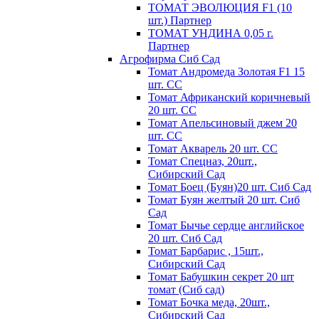
ТОМАТ ЭВОЛЮЦИЯ F1 (10
шт.) Партнер
ТОМАТ УНДИНА 0,05 г.
Партнер
Агрофирма Сиб Сад
Томат Андромеда Золотая F1 15
шт. СС
Томат Африканский коричневый
20 шт. СС
Томат Апельсиновый джем 20
шт. СС
Томат Акварель 20 шт. СС
Томат Спецназ, 20шт.,
Сибирский Сад
Томат Боец (Буян)20 шт. Сиб Сад
Томат Бyян жeлтый 20 шт. Сиб
Сaд
Томат Бычьe cepдцe aнглийcкoe
20 шт. Сиб Сaд
Томат Барбарис , 15шт.,
Сибирский Сад
Томат Бабушкин секрет 20 шт
томат (Сиб сад)
Томат Бочка меда, 20шт.,
Сибирский Сад