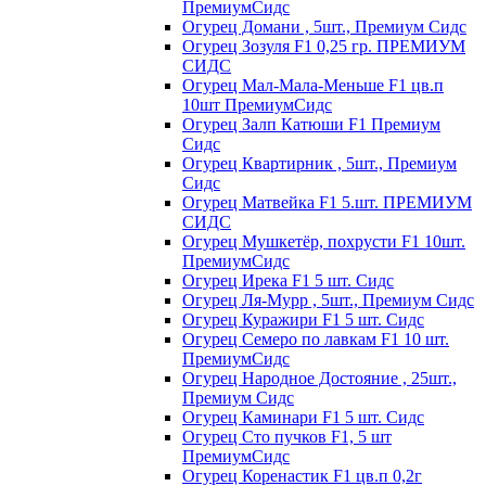
ПремиумСидс
Огурец Домани , 5шт., Премиум Сидс
Огурец Зозуля F1 0,25 гр. ПРЕМИУМ
СИДС
Огурец Мал-Мала-Меньше F1 цв.п
10шт ПремиумСидс
Огурец Залп Катюши F1 Премиум
Сидс
Огурец Квартирник , 5шт., Премиум
Сидс
Огурец Матвейка F1 5.шт. ПРЕМИУМ
СИДС
Огурец Мушкетёр, похрусти F1 10шт.
ПремиумСидс
Огурец Ирека F1 5 шт. Сидс
Огурец Ля-Мурр , 5шт., Премиум Сидс
Огурец Куражири F1 5 шт. Сидс
Огурец Семеро по лавкам F1 10 шт.
ПремиумСидс
Огурец Народное Достояние , 25шт.,
Премиум Сидс
Огурец Каминари F1 5 шт. Сидс
Огурец Сто пучков F1, 5 шт
ПремиумСидс
Огурец Коренастик F1 цв.п 0,2г