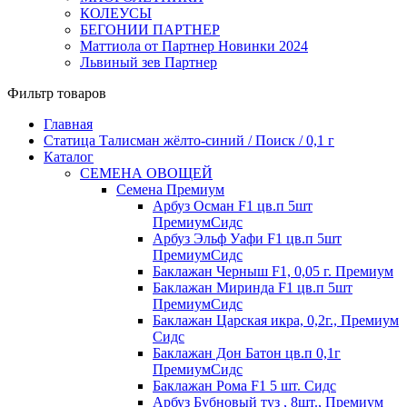
КОЛЕУСЫ
БЕГОНИИ ПАРТНЕР
Маттиола от Партнер Новинки 2024
Львиный зев Партнер
Фильтр товаров
Главная
Статица Талисман жёлто-синий / Поиск / 0,1 г
Каталог
СЕМЕНА ОВОЩЕЙ
Семена Премиум
Арбуз Осман F1 цв.п 5шт
ПремиумСидс
Арбуз Эльф Уафи F1 цв.п 5шт
ПремиумСидс
Баклажан Черныш F1, 0,05 г. Премиум
Баклажан Миринда F1 цв.п 5шт
ПремиумСидс
Баклажан Царская икра, 0,2г., Премиум
Сидс
Баклажан Дон Батон цв.п 0,1г
ПремиумСидс
Баклажан Рома F1 5 шт. Сидс
Арбуз Бубновый туз , 8шт., Премиум