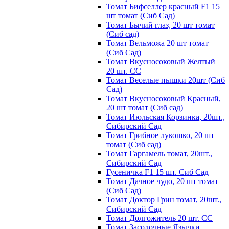
Томат Бифселлер красный F1 15
шт томат (Сиб Сад)
Томат Бычий глаз, 20 шт томат
(Сиб сад)
Томат Вельможа 20 шт томат
(Сиб Сад)
Томат Вкусносоковый Желтый
20 шт. СС
Томат Веселые пышки 20шт (Сиб
Сад)
Томат Вкусносоковый Красный,
20 шт томат (Сиб сад)
Томат Июльская Корзинка, 20шт.,
Сибирский Сад
Томат Грибное лукошко, 20 шт
томат (Сиб сад)
Томат Гаргамель томат, 20шт.,
Сибирский Сад
Гусеничка F1 15 шт. Сиб Сад
Томат Дачное чудо, 20 шт томат
(Сиб Сад)
Томат Доктор Грин томат, 20шт.,
Сибирский Сад
Томат Долгожитель 20 шт. СС
Томат Засолочные Язычки,