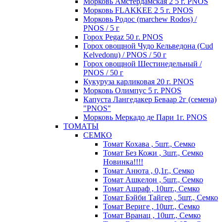
Морковь Амстердамская 2 5 г. PNOS
Морковь FLAKKEE 2 5 г. PNOS
Морковь Родос (marchew Rodos) /
PNOS / 5 г
Горох Pegaz 50 г. PNOS
Горох овощной Чудо Кельведона (Cud
Kelvedonu) / PNOS / 50 г
Горох овощной Шестинедельный /
PNOS / 50 г
Кукуруза карликовая 20 г. PNOS
Морковь Олимпус 5 г. PNOS
Капуста Лангедакер Беваар 2г (семена)
"PNOS"
Морковь Меркадо де Пари 1г. PNOS
ТОМАТЫ
СЕМКО
Томат Кохава , 5шт., Семко
Томат Без Кожи , 3шт., Семко
Новинка!!!!
Томат Анюта , 0,1г., Семко
Томат Ашкелон , 5шт., Семко
Томат Ашраф , 10шт., Семко
Томат Бэйби Тайгер , 5шт., Семко
Томат Вериге , 10шт., Семко
Томат Вранац , 10шт., Семко