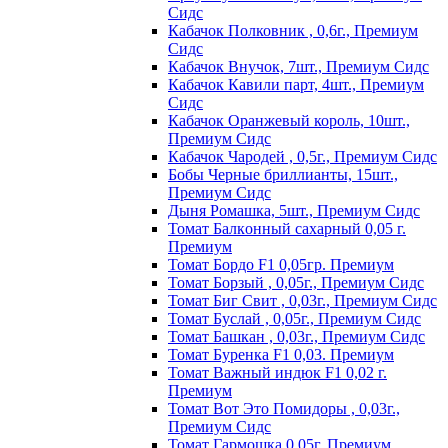
Сидс
Кабачок Полковник , 0,6г., Премиум
Сидс
Кабачок Внучок, 7шт., Премиум Сидс
Кабачок Кавили парт, 4шт., Премиум
Сидс
Кабачок Оранжевый король, 10шт.,
Премиум Сидс
Кабачок Чародей , 0,5г., Премиум Сидс
Бобы Черные бриллианты, 15шт.,
Премиум Сидс
Дыня Ромашка, 5шт., Премиум Сидс
Томат Бaлкoнный caxapный 0,05 г.
Пpeмиyм
Томат Бордо F1 0,05гр. Премиум
Томат Борзый , 0,05г., Премиум Сидс
Томат Биг Свит , 0,03г., Премиум Сидс
Томат Буслай , 0,05г., Премиум Сидс
Томат Башкан , 0,03г., Премиум Сидс
Томат Буренка F1 0,03. Премиум
Томат Baжный индюк F1 0,02 г.
Пpeмиyм
Томат Вот Это Помидоры , 0,03г.,
Премиум Сидс
Томат Гармошка 0,05г. Премиум