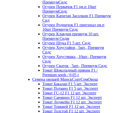
ПремиумСидс
Огурец Первачок F1 цв.п 10шт
ПремиумСидс
Огурец Капитан Засолкин F1 Премиум
Сид
Огурец Родничок F1 оригинал цв.п
10шт Премиум Сидс
Огурец Клавдия премиум 10 шт.
Премиум Сидм
Огурец Щука F1 5 шт. Сидс
Огурец Хрустафор , 5шт., Премиум
Сидс
Огурец Хрустяшка , 10шт., Премиум
Сидс
Огурец Сваток , 5шт., Премиум Сидс
Томат Шоколадный пряник F1 /
Premium seeds / 0,05 г
Семена овощей МинскСортСемОвощ
Томат Бакалар F1 5 шт. Эксперт
Томат Поззано F1 5 шт. Эксперт
Томат ГС-12 F1 12 шт. Эксперт
Томат Санмино F1 12 шт. Эксперт
Томат Лоджейн F1 12 шт. Эксперт
Томат Торквей F1 12 шт. Эксперт
Томат Толстой F1 12 шт. Эксперт