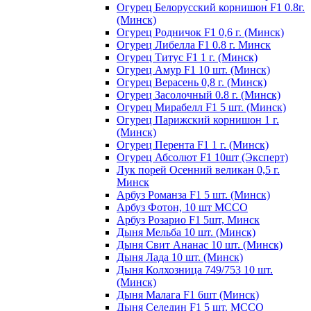
Огурец Белорусский корнишон F1 0.8г.
(Минск)
Огурец Родничок F1 0,6 г. (Минск)
Огурец Либелла F1 0.8 г. Минск
Огурец Титус F1 1 г. (Минск)
Огурец Амур F1 10 шт. (Минск)
Огурец Верасень 0,8 г. (Минск)
Огурец Засолочный 0.8 г. (Минск)
Огурец Мирабелл F1 5 шт. (Минск)
Огурец Парижский корнишон 1 г.
(Минск)
Огурец Перента F1 1 г. (Минск)
Огурец Абсолют F1 10шт (Эксперт)
Лук порей Осенний великан 0,5 г.
Минск
Арбуз Романза F1 5 шт. (Минск)
Арбуз Фотон, 10 шт МССО
Арбуз Розарио F1 5шт, Минск
Дыня Мельба 10 шт. (Минск)
Дыня Свит Ананас 10 шт. (Минск)
Дыня Лада 10 шт. (Минск)
Дыня Колхозница 749/753 10 шт.
(Минск)
Дыня Малага F1 6шт (Минск)
Дыня Селедин F1 5 шт. МССО