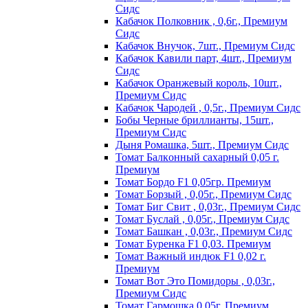
Сидс
Кабачок Полковник , 0,6г., Премиум
Сидс
Кабачок Внучок, 7шт., Премиум Сидс
Кабачок Кавили парт, 4шт., Премиум
Сидс
Кабачок Оранжевый король, 10шт.,
Премиум Сидс
Кабачок Чародей , 0,5г., Премиум Сидс
Бобы Черные бриллианты, 15шт.,
Премиум Сидс
Дыня Ромашка, 5шт., Премиум Сидс
Томат Бaлкoнный caxapный 0,05 г.
Пpeмиyм
Томат Бордо F1 0,05гр. Премиум
Томат Борзый , 0,05г., Премиум Сидс
Томат Биг Свит , 0,03г., Премиум Сидс
Томат Буслай , 0,05г., Премиум Сидс
Томат Башкан , 0,03г., Премиум Сидс
Томат Буренка F1 0,03. Премиум
Томат Baжный индюк F1 0,02 г.
Пpeмиyм
Томат Вот Это Помидоры , 0,03г.,
Премиум Сидс
Томат Гармошка 0,05г. Премиум