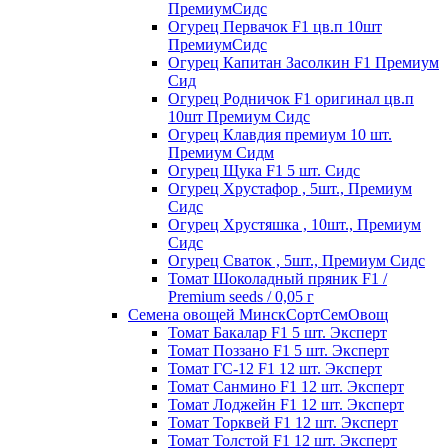
ПремиумСидс
Огурец Первачок F1 цв.п 10шт
ПремиумСидс
Огурец Капитан Засолкин F1 Премиум
Сид
Огурец Родничок F1 оригинал цв.п
10шт Премиум Сидс
Огурец Клавдия премиум 10 шт.
Премиум Сидм
Огурец Щука F1 5 шт. Сидс
Огурец Хрустафор , 5шт., Премиум
Сидс
Огурец Хрустяшка , 10шт., Премиум
Сидс
Огурец Сваток , 5шт., Премиум Сидс
Томат Шоколадный пряник F1 /
Premium seeds / 0,05 г
Семена овощей МинскСортСемОвощ
Томат Бакалар F1 5 шт. Эксперт
Томат Поззано F1 5 шт. Эксперт
Томат ГС-12 F1 12 шт. Эксперт
Томат Санмино F1 12 шт. Эксперт
Томат Лоджейн F1 12 шт. Эксперт
Томат Торквей F1 12 шт. Эксперт
Томат Толстой F1 12 шт. Эксперт