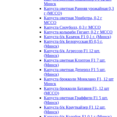
Минск
Капуста цветная Ранняя урожайная 0,3
г (МССО)
Капуста цветная Униботра, 0,2 г
МССО
Капуста Сноуболл, 0,3 г МССО
Капуста кольраби Гигант, 0,2 г МССО
Капуста б/к Казачок F1 0,1 г. (Минск)
Капуста б/к Белорусская 85 0,5 г.
(Минск)
Капуста б/к Агрессор F1 12 шт.
(Минск)
Капуста цветная Клэптон F1 7 шт.
(Минск)
Капуста цветная Деперпл F1 5 шт.
(Минск)
Капуста брокколи Монклано F1, 12 шт
Минск
Капуста брокколи Батавия F1, 12 шт
(МССО)
Капуста цветная Граффити F1 5 шт.
(Минск)
Капуста б/к Крауткайзер F1 12 шт.
(Минск)
Капуста б/к Колобок F1 0,1 г (Минск)