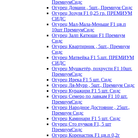
ПремиумСидс
Огурец Домани , 5шт., Премиум Сидс
Огурец Зозуля F1 0,25 гр. ПРЕМИУМ
СИДС
Огурец Мал-Мала-Меньше F1 цв.п
10шт ПремиумСидс
Огурец Залп Катюши F1 Премиум
Сидс
Огурец Квартирник , 5шт., Премиум
Сидс
Огурец Матвейка F1 5.шт. ПРЕМИУМ
СИДС
Огурец Мушкетёр, похрусти F1 10шт.
ПремиумСидс
Огурец Ирека F1 5 шт. Сидс
Огурец Ля-Мурр , 5шт., Премиум Сидс
Огурец Куражири F1 5 шт. Сидс
Огурец Семеро по лавкам F1 10 шт.
ПремиумСидс
Огурец Народное Достояние , 25шт.,
Премиум Сидс
Огурец Каминари F1 5 шт. Сидс
Огурец Сто пучков F1, 5 шт
ПремиумСидс
Огурец Коренастик F1 цв.п 0,2г