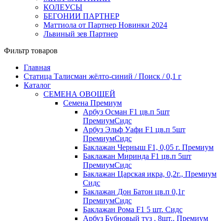
КОЛЕУСЫ
БЕГОНИИ ПАРТНЕР
Маттиола от Партнер Новинки 2024
Львиный зев Партнер
Фильтр товаров
Главная
Статица Талисман жёлто-синий / Поиск / 0,1 г
Каталог
СЕМЕНА ОВОЩЕЙ
Семена Премиум
Арбуз Осман F1 цв.п 5шт
ПремиумСидс
Арбуз Эльф Уафи F1 цв.п 5шт
ПремиумСидс
Баклажан Черныш F1, 0,05 г. Премиум
Баклажан Миринда F1 цв.п 5шт
ПремиумСидс
Баклажан Царская икра, 0,2г., Премиум
Сидс
Баклажан Дон Батон цв.п 0,1г
ПремиумСидс
Баклажан Рома F1 5 шт. Сидс
Арбуз Бубновый туз , 8шт., Премиум