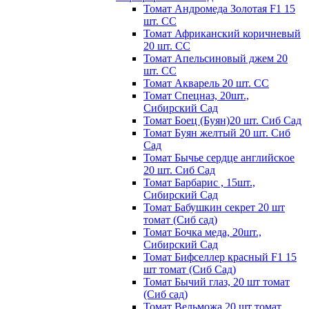
Томат Андромеда Золотая F1 15
шт. СС
Томат Африканский коричневый
20 шт. СС
Томат Апельсиновый джем 20
шт. СС
Томат Акварель 20 шт. СС
Томат Спецназ, 20шт.,
Сибирский Сад
Томат Боец (Буян)20 шт. Сиб Сад
Томат Бyян жeлтый 20 шт. Сиб
Сaд
Томат Бычьe cepдцe aнглийcкoe
20 шт. Сиб Сaд
Томат Барбарис , 15шт.,
Сибирский Сад
Томат Бабушкин секрет 20 шт
томат (Сиб сад)
Томат Бочка меда, 20шт.,
Сибирский Сад
Томат Бифселлер красный F1 15
шт томат (Сиб Сад)
Томат Бычий глаз, 20 шт томат
(Сиб сад)
Томат Вельможа 20 шт томат