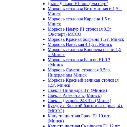
Дыня Дакаро F1 5шт (Эксперт)
Морковь столовая Витаминная 6 1,5 г.
Минск
Морковь столовая Карлена 1,5 г.
Минск
Морковь Намур F1 столовая 0.3г
(Эксперт) МССО
Морковь Красная боярыня 1,5 г. Минск
Морковь Нантская 4 1,5 г. Минск
Морковь столовая Королева осени 1,5
г. Минск
Морковь столовая Бангор F1 0,3
г.Минск
Морковь Самсон столовая 0,5гр.
Нидерланды Минск
Морковь Красный великан столовая
1.5г, Минск
Свекла Цилиндра 3 г. (Минск)
Свекла Атаман 2 г. (Минск)
Свекла Детройт 243 3 г. (Минск)
Кукуруза Золотой бантам сахарная, 4 г
(МССО)
Капуста цветная Брюс F1 10 шт.
(Минск)
Капуста цветная Скайвокер F1 12 шт.