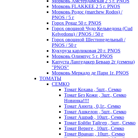
Морковь Амстердамская 2 5 г. PNOS
Морковь FLAKKEE 2 5 г. PNOS
Морковь Родос (marchew Rodos) /
PNOS / 5 г
Горох Pegaz 50 г. PNOS
Горох овощной Чудо Кельведона (Cud
Kelvedonu) / PNOS / 50 г
Горох овощной Шестинедельный /
PNOS / 50 г
Кукуруза карликовая 20 г. PNOS
Морковь Олимпус 5 г. PNOS
Капуста Лангедакер Беваар 2г (семена)
"PNOS"
Морковь Меркадо де Пари 1г. PNOS
ТОМАТЫ
СЕМКО
Томат Кохава , 5шт., Семко
Томат Без Кожи , 3шт., Семко
Новинка!!!!
Томат Анюта , 0,1г., Семко
Томат Ашкелон , 5шт., Семко
Томат Ашраф , 10шт., Семко
Томат Бэйби Тайгер , 5шт., Семко
Томат Вериге , 10шт., Семко
Томат Вранац , 10шт., Семко