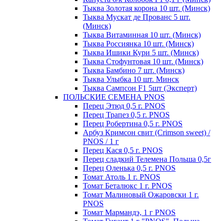
Тыква Золотая корона 10 шт. (Минск)
Тыква Мускат де Прованс 5 шт.
(Минск)
Тыква Витаминная 10 шт. (Минск)
Тыква Россиянка 10 шт. (Минск)
Тыква Ишики Кури 5 шт. (Минск)
Тыква Стофунтовая 10 шт. (Минск)
Тыква Бамбино 7 шт. (Минск)
Тыква Улыбка 10 шт. Минск
Тыква Сампсон F1 5шт (Эксперт)
ПОЛЬСКИЕ СЕМЕНА PNOS
Перец Этюд 0,5 г. PNOS
Перец Трапез 0,5 г. PNOS
Перец Робертина 0,5 г. PNOS
Арбуз Кримсон свит (Crimson sweet) /
PNOS / 1 г
Перец Кася 0,5 г. PNOS
Перец сладкий Телемена Польша 0,5г
Перец Оленька 0,5 г. PNOS
Томат Атоль 1 г. PNOS
Томат Беталюкс 1 г. PNOS
Томат Малиновый Ожаровски 1 г.
PNOS
Томат Мармандэ, 1 г PNOS