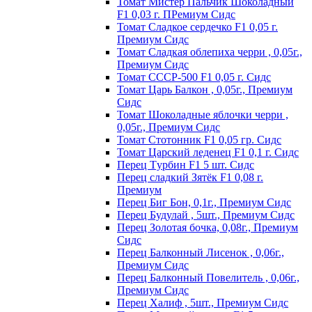
Томат Мистер Пальчик Шоколадный
F1 0,03 г. ПРемиум Сидс
Томат Сладкое сердечко F1 0,05 г.
Премиум Сидс
Томат Сладкая облепиха черри , 0,05г.,
Премиум Сидс
Томат СССР-500 F1 0,05 г. Сидс
Томат Царь Балкон , 0,05г., Премиум
Сидс
Томат Шоколадные яблочки черри ,
0,05г., Премиум Сидс
Томат Стотонник F1 0,05 гр. Сидс
Томат Царский леденец F1 0,1 г. Сидс
Перец Tурбин F1 5 шт. Сидс
Перец сладкий Зятёк F1 0,08 г.
Премиум
Перец Биг Бон, 0,1г., Премиум Сидс
Перец Будулай , 5шт., Премиум Сидс
Перец Золотая бочка, 0,08г., Премиум
Сидс
Перец Балконный Лисенок , 0,06г.,
Премиум Сидс
Перец Балконный Повелитель , 0,06г.,
Премиум Сидс
Перец Халиф , 5шт., Премиум Сидс