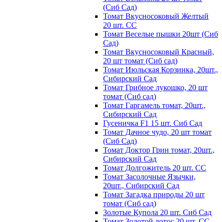
(Сиб Сад)
Томат Вкусносоковый Желтый
20 шт. СС
Томат Веселые пышки 20шт (Сиб
Сад)
Томат Вкусносоковый Красный,
20 шт томат (Сиб сад)
Томат Июльская Корзинка, 20шт.,
Сибирский Сад
Томат Грибное лукошко, 20 шт
томат (Сиб сад)
Томат Гаргамель томат, 20шт.,
Сибирский Сад
Гусеничка F1 15 шт. Сиб Сад
Томат Дачное чудо, 20 шт томат
(Сиб Сад)
Томат Доктор Грин томат, 20шт.,
Сибирский Сад
Томат Долгожитель 20 шт. СС
Томат Засолочные Язычки,
20шт., Сибирский Сад
Томат Загадка природы 20 шт
томат (Сиб сад)
Золотые Купола 20 шт. Сиб Сад
Томат Золотой лотос 20 шт. СС