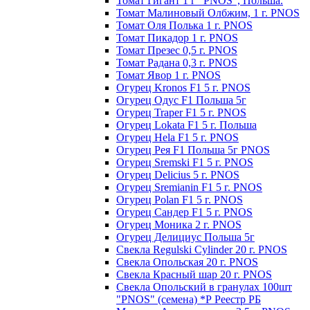
Томат Гигант 1 г "PNOS", Польша.
Томат Малиновый Олбжим, 1 г. PNOS
Томат Оля Полька 1 г. PNOS
Томат Пикадор 1 г. PNOS
Томат Презес 0,5 г. PNOS
Toмaт Рaдaнa 0,3 г. PNOS
Томат Явор 1 г. PNOS
Огурец Kronos F1 5 г. PNOS
Огурец Одус F1 Польша 5г
Огурец Traper F1 5 г. PNOS
Огурец Lokata F1 5 г. Польша
Огурец Hela F1 5 г. PNOS
Огурец Рея F1 Польша 5г PNOS
Огурец Sremski F1 5 г. PNOS
Огурец Delicius 5 г. PNOS
Огурец Sremianin F1 5 г. PNOS
Огурец Polan F1 5 г. PNOS
Огурец Сандер F1 5 г. PNOS
Огурец Моника 2 г. PNOS
Огурец Делициус Польша 5г
Свекла Regulski Cylinder 20 г. PNOS
Свекла Опольская 20 г. PNOS
Свекла Красный шар 20 г. PNOS
Свекла Опольский в гранулах 100шт
"PNOS" (семена) *Р Реестр РБ