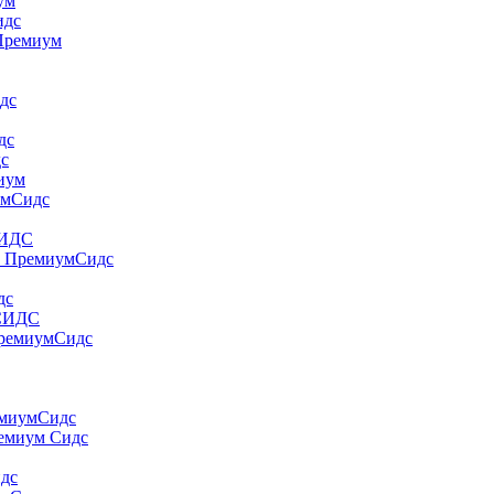
yм
идс
 Пpeмиyм
дс
дс
дс
миум
умСидс
СИДС
т ПремиумСидс
дс
 СИДС
ПремиумСидс
емиумСидс
ремиум Сидс
идс