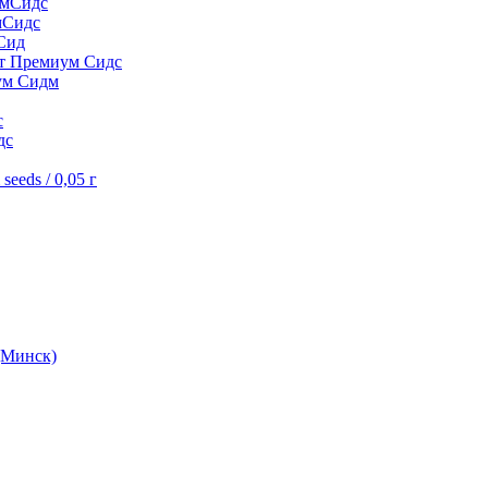
умСидс
мСидс
Сид
шт Премиум Сидс
ум Сидм
с
дс
eeds / 0,05 г
(Минск)