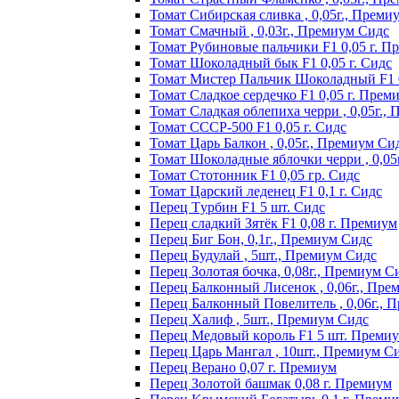
Томат Сибирская сливка , 0,05г., Преми
Томат Смачный , 0,03г., Премиум Сидс
Томат Рyбинoвыe пaльчики F1 0,05 г. П
Томат Шоколадный бык F1 0,05 г. Сидс
Томат Мистер Пальчик Шоколадный F1 
Томат Сладкое сердечко F1 0,05 г. Прем
Томат Сладкая облепиха черри , 0,05г.,
Томат СССР-500 F1 0,05 г. Сидс
Томат Царь Балкон , 0,05г., Премиум Си
Томат Шоколадные яблочки черри , 0,05
Томат Стотонник F1 0,05 гр. Сидс
Томат Царский леденец F1 0,1 г. Сидс
Перец Tурбин F1 5 шт. Сидс
Перец сладкий Зятёк F1 0,08 г. Премиум
Перец Биг Бон, 0,1г., Премиум Сидс
Перец Будулай , 5шт., Премиум Сидс
Перец Золотая бочка, 0,08г., Премиум С
Перец Балконный Лисенок , 0,06г., Пре
Перец Балконный Повелитель , 0,06г., 
Перец Халиф , 5шт., Премиум Сидс
Пepeц Meдoвый кopoль F1 5 шт. Пpeми
Перец Царь Мангал , 10шт., Премиум С
Пepeц Bepaнo 0,07 г. Пpeмиyм
Пepeц Зoлoтoй бaшмaк 0,08 г. Пpeмиyм