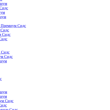
миyм
 Сидс
иyм
миyм
., Премиум Сидс
 Сидс
м Сидс
Сидс
м Сидс
ум Сидс
миyм
с
миyм
миyм
иум Сидс
Сидс
емиум Сидс