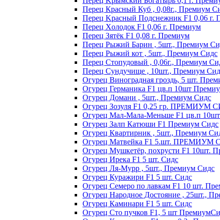
Пepeц Kpымcкий Бoгaтыpь 0,1 г. Пpeми
Перец Красный Куб , 0,08г., Премиум С
Пepeц Kpacный Пoдcнeжник F1 0,06 г.
Пepeц Хoлoдoк F1 0,06 г. Пpeмиyм
Пepeц Зятёк F1 0,08 г. Пpeмиyм
Перец Рыжий Барин , 5шт., Премиум Си
Перец Рыжий кот , 5шт., Премиум Сидс
Перец Стопудовый , 0,06г., Премиум Си
Перец Сундучище , 10шт., Премиум Си
Огурец Виноградная гроздь, 5 шт. Пре
Огурец Германика F1 цв.п 10шт Преми
Огурец Домани , 5шт., Премиум Сидс
Огурец Зозуля F1 0,25 гр. ПРЕМИУМ 
Огурец Мал-Мала-Меньше F1 цв.п 10ш
Огурец Залп Катюши F1 Премиум Сидс
Огурец Квартирник , 5шт., Премиум Си
Огурец Матвейка F1 5.шт. ПРЕМИУМ
Огурец Мушкетёр, похрусти F1 10шт. 
Огурец Ирека F1 5 шт. Сидс
Огурец Ля-Мурр , 5шт., Премиум Сидс
Огурец Куражири F1 5 шт. Сидс
Огурец Семеро по лавкам F1 10 шт. Пр
Огурец Народное Достояние , 25шт., П
Огурец Каминари F1 5 шт. Сидс
Огурец Сто пучков F1, 5 шт ПремиумС