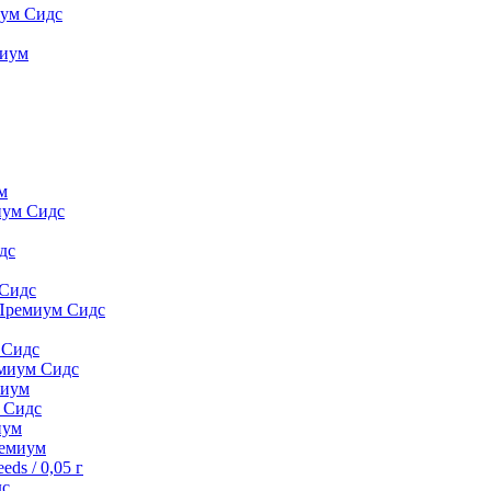
иум Сидс
миyм
м
иум Сидс
дс
 Сидс
 Премиум Сидс
 Сидс
емиум Сидс
миyм
м Сидс
иyм
peмиyм
ds / 0,05 г
дс