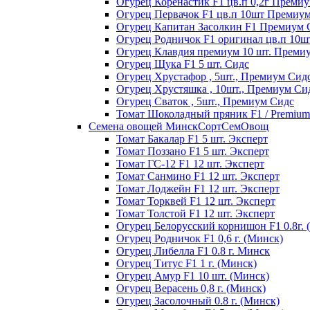
Огурец Коренастик F1 цв.п 0,2г Преми
Огурец Первачок F1 цв.п 10шт Премиу
Огурец Капитан Засолкин F1 Премиум 
Огурец Родничок F1 оригинал цв.п 10
Огурец Клавдия премиум 10 шт. Преми
Огурец Щука F1 5 шт. Сидс
Огурец Хрустафор , 5шт., Премиум Сид
Огурец Хрустяшка , 10шт., Премиум Си
Огурец Сваток , 5шт., Премиум Сидс
Томат Шоколадный пряник F1 / Premium s
Семена овощей МинскСортСемОвощ
Томат Бакалар F1 5 шт. Эксперт
Томат Поззано F1 5 шт. Эксперт
Томат ГС-12 F1 12 шт. Эксперт
Томат Санмино F1 12 шт. Эксперт
Томат Лоджейн F1 12 шт. Эксперт
Томат Торквей F1 12 шт. Эксперт
Томат Толстой F1 12 шт. Эксперт
Огурец Белорусский корнишон F1 0.8г. 
Огурец Родничок F1 0,6 г. (Минск)
Огурец Либелла F1 0.8 г. Минск
Огурец Титус F1 1 г. (Минск)
Огурец Амур F1 10 шт. (Минск)
Огурец Верасень 0,8 г. (Минск)
Огурец Засолочный 0.8 г. (Минск)