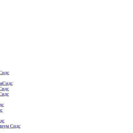
Сидс
умСидс
 Сидс
Сидс
дс
дс
дс
миум Сидс