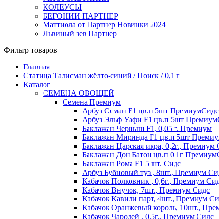
КОЛЕУСЫ
БЕГОНИИ ПАРТНЕР
Маттиола от Партнер Новинки 2024
Львиный зев Партнер
Фильтр товаров
Главная
Статица Талисман жёлто-синий / Поиск / 0,1 г
Каталог
СЕМЕНА ОВОЩЕЙ
Семена Премиум
Арбуз Осман F1 цв.п 5шт ПремиумСидс
Арбуз Эльф Уафи F1 цв.п 5шт Премиум
Баклажан Черныш F1, 0,05 г. Премиум
Баклажан Миринда F1 цв.п 5шт Преми
Баклажан Царская икра, 0,2г., Премиум
Баклажан Дон Батон цв.п 0,1г Премиум
Баклажан Рома F1 5 шт. Сидс
Арбуз Бубновый туз , 8шт., Премиум Си
Кабачок Полковник , 0,6г., Премиум Си
Кабачок Внучок, 7шт., Премиум Сидс
Кабачок Кавили парт, 4шт., Премиум Си
Кабачок Оранжевый король, 10шт., Пре
Кабачок Чародей , 0,5г., Премиум Сидс