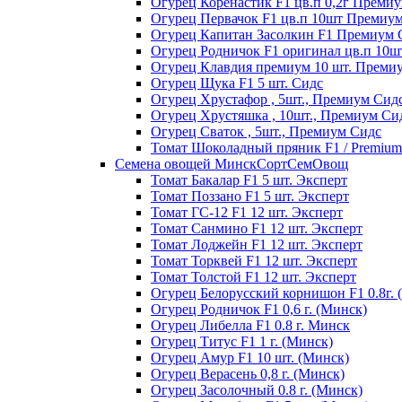
Огурец Коренастик F1 цв.п 0,2г Преми
Огурец Первачок F1 цв.п 10шт Премиу
Огурец Капитан Засолкин F1 Премиум 
Огурец Родничок F1 оригинал цв.п 10
Огурец Клавдия премиум 10 шт. Преми
Огурец Щука F1 5 шт. Сидс
Огурец Хрустафор , 5шт., Премиум Сид
Огурец Хрустяшка , 10шт., Премиум Си
Огурец Сваток , 5шт., Премиум Сидс
Томат Шоколадный пряник F1 / Premium s
Семена овощей МинскСортСемОвощ
Томат Бакалар F1 5 шт. Эксперт
Томат Поззано F1 5 шт. Эксперт
Томат ГС-12 F1 12 шт. Эксперт
Томат Санмино F1 12 шт. Эксперт
Томат Лоджейн F1 12 шт. Эксперт
Томат Торквей F1 12 шт. Эксперт
Томат Толстой F1 12 шт. Эксперт
Огурец Белорусский корнишон F1 0.8г. 
Огурец Родничок F1 0,6 г. (Минск)
Огурец Либелла F1 0.8 г. Минск
Огурец Титус F1 1 г. (Минск)
Огурец Амур F1 10 шт. (Минск)
Огурец Верасень 0,8 г. (Минск)
Огурец Засолочный 0.8 г. (Минск)