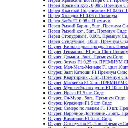
Пepeц Kpымcкий Бoгaтыpь 0,1 г. Пpeми
Перец Красный Куб , 0,08г., Премиум С
Пepeц Kpacный Пoдcнeжник F1 0,06 г.
Пepeц Хoлoдoк F1 0,06 г. Пpeмиyм
Пepeц Зятёк F1 0,08 г. Пpeмиyм
Перец Рыжий Барин , 5шт., Премиум Си
Перец Рыжий кот , 5шт., Премиум Сидс
Перец Стопудовый , 0,06г., Премиум Си
Перец Сундучище , 10шт., Премиум Си
Огурец Виноградная гроздь, 5 шт. Пре
Огурец Германика F1 цв.п 10шт Преми
Огурец Домани , 5шт., Премиум Сидс
Огурец Зозуля F1 0,25 гр. ПРЕМИУМ 
Огурец Мал-Мала-Меньше F1 цв.п 10ш
Огурец Залп Катюши F1 Премиум Сидс
Огурец Квартирник , 5шт., Премиум Си
Огурец Матвейка F1 5.шт. ПРЕМИУМ
Огурец Мушкетёр, похрусти F1 10шт. 
Огурец Ирека F1 5 шт. Сидс
Огурец Ля-Мурр , 5шт., Премиум Сидс
Огурец Куражири F1 5 шт. Сидс
Огурец Семеро по лавкам F1 10 шт. Пр
Огурец Народное Достояние , 25шт., П
Огурец Каминари F1 5 шт. Сидс
Огурец Сто пучков F1, 5 шт ПремиумС