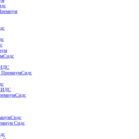
yм
идс
 Пpeмиyм
дс
дс
дс
миум
умСидс
СИДС
т ПремиумСидс
дс
 СИДС
ПремиумСидс
емиумСидс
ремиум Сидс
идс