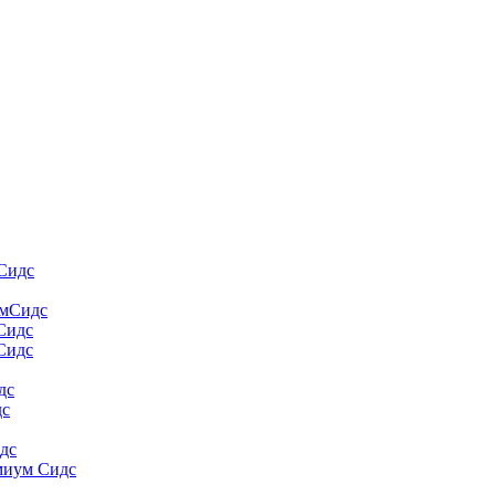
Сидс
умСидс
 Сидс
Сидс
дс
дс
дс
миум Сидс