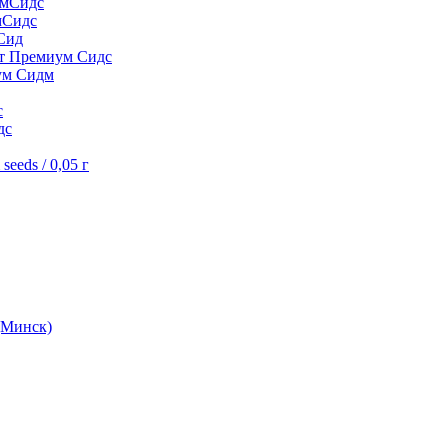
умСидс
мСидс
Сид
шт Премиум Сидс
ум Сидм
с
дс
eeds / 0,05 г
(Минск)