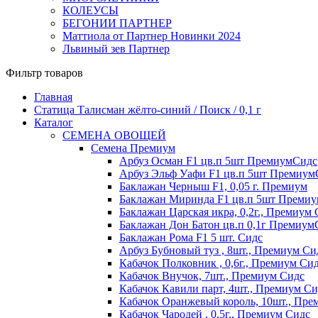
КОЛЕУСЫ
БЕГОНИИ ПАРТНЕР
Маттиола от Партнер Новинки 2024
Львиный зев Партнер
Фильтр товаров
Главная
Статица Талисман жёлто-синий / Поиск / 0,1 г
Каталог
СЕМЕНА ОВОЩЕЙ
Семена Премиум
Арбуз Осман F1 цв.п 5шт ПремиумСидс
Арбуз Эльф Уафи F1 цв.п 5шт Премиум
Баклажан Черныш F1, 0,05 г. Премиум
Баклажан Миринда F1 цв.п 5шт Преми
Баклажан Царская икра, 0,2г., Премиум
Баклажан Дон Батон цв.п 0,1г Премиум
Баклажан Рома F1 5 шт. Сидс
Арбуз Бубновый туз , 8шт., Премиум Си
Кабачок Полковник , 0,6г., Премиум Си
Кабачок Внучок, 7шт., Премиум Сидс
Кабачок Кавили парт, 4шт., Премиум Си
Кабачок Оранжевый король, 10шт., Пре
Кабачок Чародей , 0,5г., Премиум Сидс