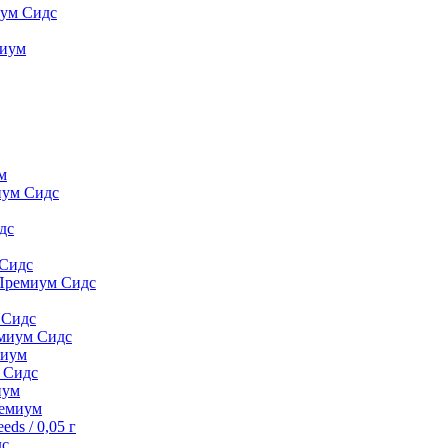
иум Сидс
миyм
м
иум Сидс
дс
 Сидс
 Премиум Сидс
 Сидс
емиум Сидс
миyм
м Сидс
иyм
peмиyм
ds / 0,05 г
дс