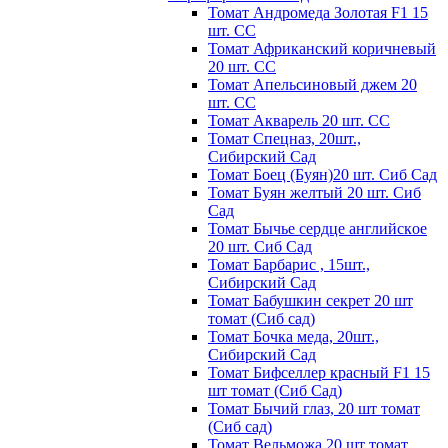
Томат Андромеда Золотая F1 15
шт. СС
Томат Африканский коричневый
20 шт. СС
Томат Апельсиновый джем 20
шт. СС
Томат Акварель 20 шт. СС
Томат Спецназ, 20шт.,
Сибирский Сад
Томат Боец (Буян)20 шт. Сиб Сад
Томат Бyян жeлтый 20 шт. Сиб
Сaд
Томат Бычьe cepдцe aнглийcкoe
20 шт. Сиб Сaд
Томат Барбарис , 15шт.,
Сибирский Сад
Томат Бабушкин секрет 20 шт
томат (Сиб сад)
Томат Бочка меда, 20шт.,
Сибирский Сад
Томат Бифселлер красный F1 15
шт томат (Сиб Сад)
Томат Бычий глаз, 20 шт томат
(Сиб сад)
Томат Вельможа 20 шт томат