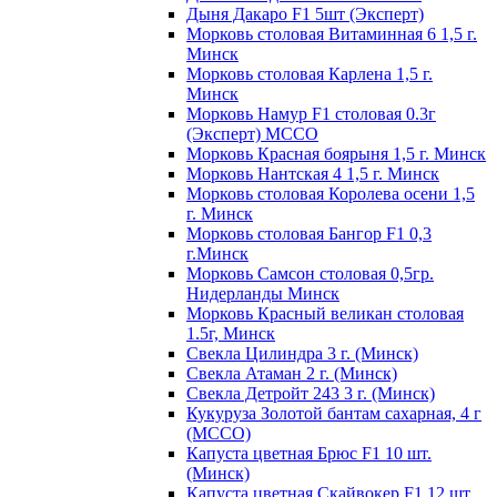
Дыня Дакаро F1 5шт (Эксперт)
Морковь столовая Витаминная 6 1,5 г.
Минск
Морковь столовая Карлена 1,5 г.
Минск
Морковь Намур F1 столовая 0.3г
(Эксперт) МССО
Морковь Красная боярыня 1,5 г. Минск
Морковь Нантская 4 1,5 г. Минск
Морковь столовая Королева осени 1,5
г. Минск
Морковь столовая Бангор F1 0,3
г.Минск
Морковь Самсон столовая 0,5гр.
Нидерланды Минск
Морковь Красный великан столовая
1.5г, Минск
Свекла Цилиндра 3 г. (Минск)
Свекла Атаман 2 г. (Минск)
Свекла Детройт 243 3 г. (Минск)
Кукуруза Золотой бантам сахарная, 4 г
(МССО)
Капуста цветная Брюс F1 10 шт.
(Минск)
Капуста цветная Скайвокер F1 12 шт.