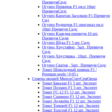
ПремиумСидс
Огурец Первачок F1 цв.п 10шт
ПремиумСидс
Огурец Капитан Засолкин F1 Премиум
Сид
Огурец Родничок F1 оригинал цв.п
10шт Премиум Сидс
Огурец Клавдия премиум 10 шт.
Премиум Сидм
Огурец Щука F1 5 шт. Сидс
Огурец Хрустафор , 5шт., Премиум
Сидс
Огурец Хрустяшка , 10шт., Премиум
Сидс
Огурец Сваток , 5шт., Премиум Сидс
Томат Шоколадный пряник F1 /
Premium seeds / 0,05 г
Семена овощей МинскСортСемОвощ
Томат Бакалар F1 5 шт. Эксперт
Томат Поззано F1 5 шт. Эксперт
Томат ГС-12 F1 12 шт. Эксперт
Томат Санмино F1 12 шт. Эксперт
Томат Лоджейн F1 12 шт. Эксперт
Томат Торквей F1 12 шт. Эксперт
Томат Толстой F1 12 шт. Эксперт