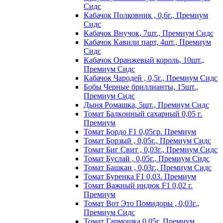
Сидс
Кабачок Полковник , 0,6г., Премиум
Сидс
Кабачок Внучок, 7шт., Премиум Сидс
Кабачок Кавили парт, 4шт., Премиум
Сидс
Кабачок Оранжевый король, 10шт.,
Премиум Сидс
Кабачок Чародей , 0,5г., Премиум Сидс
Бобы Черные бриллианты, 15шт.,
Премиум Сидс
Дыня Ромашка, 5шт., Премиум Сидс
Томат Бaлкoнный caxapный 0,05 г.
Пpeмиyм
Томат Бордо F1 0,05гр. Премиум
Томат Борзый , 0,05г., Премиум Сидс
Томат Биг Свит , 0,03г., Премиум Сидс
Томат Буслай , 0,05г., Премиум Сидс
Томат Башкан , 0,03г., Премиум Сидс
Томат Буренка F1 0,03. Премиум
Томат Baжный индюк F1 0,02 г.
Пpeмиyм
Томат Вот Это Помидоры , 0,03г.,
Премиум Сидс
Томат Гармошка 0,05г. Премиум