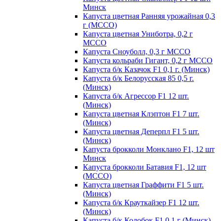
Минск
Капуста цветная Ранняя урожайная 0,3
г (МССО)
Капуста цветная Униботра, 0,2 г
МССО
Капуста Сноуболл, 0,3 г МССО
Капуста кольраби Гигант, 0,2 г МССО
Капуста б/к Казачок F1 0,1 г. (Минск)
Капуста б/к Белорусская 85 0,5 г.
(Минск)
Капуста б/к Агрессор F1 12 шт.
(Минск)
Капуста цветная Клэптон F1 7 шт.
(Минск)
Капуста цветная Деперпл F1 5 шт.
(Минск)
Капуста брокколи Монклано F1, 12 шт
Минск
Капуста брокколи Батавия F1, 12 шт
(МССО)
Капуста цветная Граффити F1 5 шт.
(Минск)
Капуста б/к Крауткайзер F1 12 шт.
(Минск)
Капуста б/к Колобок F1 0,1 г (Минск)