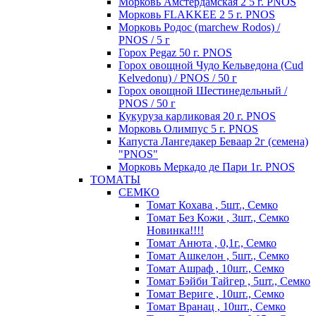
Морковь Амстердамская 2 5 г. PNOS
Морковь FLAKKEE 2 5 г. PNOS
Морковь Родос (marchew Rodos) /
PNOS / 5 г
Горох Pegaz 50 г. PNOS
Горох овощной Чудо Кельведона (Cud
Kelvedonu) / PNOS / 50 г
Горох овощной Шестинедельный /
PNOS / 50 г
Кукуруза карликовая 20 г. PNOS
Морковь Олимпус 5 г. PNOS
Капуста Лангедакер Беваар 2г (семена)
"PNOS"
Морковь Меркадо де Пари 1г. PNOS
ТОМАТЫ
СЕМКО
Томат Кохава , 5шт., Семко
Томат Без Кожи , 3шт., Семко
Новинка!!!!
Томат Анюта , 0,1г., Семко
Томат Ашкелон , 5шт., Семко
Томат Ашраф , 10шт., Семко
Томат Бэйби Тайгер , 5шт., Семко
Томат Вериге , 10шт., Семко
Томат Вранац , 10шт., Семко