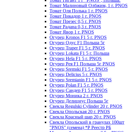
Томат Гигант 1 г "PNOS", Польша.
Томат Малиновый Олбжим, 1 г. PNOS
Томат Оля Полька 1 г. PNOS
Томат Пикадор 1 г. PNOS
Томат Презес 0,5 г. PNOS
Toмaт Рaдaнa 0,3 г. PNOS
Томат Явор 1 г. PNOS
Огурец Kronos F1 5 г. PNOS
Огурец Одус F1 Польша 5г
Огурец Traper F1 5 г. PNOS
Огурец Lokata F1 5 г. Польша
Огурец Hela F1 5 г. PNOS
Огурец Рея F1 Польша 5г PNOS
Огурец Sremski F1 5 г. PNOS
Огурец Delicius 5 г. PNOS
Огурец Sremianin F1 5 г. PNOS
Огурец Polan F1 5 г. PNOS
Огурец Сандер F1 5 г. PNOS
Огурец Моника 2 г. PNOS
Огурец Делициус Польша 5г
Свекла Regulski Cylinder 20 г. PNOS
Свекла Опольская 20 г. PNOS
Свекла Красный шар 20 г. PNOS
Свекла Опольский в гранулах 100шт
"PNOS" (семена) *Р Реестр РБ