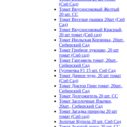
(Сиб Сад)
Томат Вкусносоковый Желтый
20 шт. СС
Томат Веселые пышки 20шт (Сиб
Сад)
Томат Вкусносоковый Красный,
20 шт томат (Сиб сад)
Томат Июльская Корзинка, 20шт.,
Сибирский Сад
Томат Грибное лукошко, 20 шт
томат (Сиб сад)
Томат Гаргамель томат, 20шт.,
Сибирский Сад
Гусеничка F1 15 шт. Сиб Сад
Томат Дачное чудо, 20 шт томат
(Сиб Сад)
Томат Доктор Грин томат, 20шт.,
Сибирский Сад
Томат Долгожитель 20 шт. СС
Томат Засолочные Язычки,
20шт., Сибирский Сад
Томат Загадка природы 20 шт
томат (Сиб сад)
Золотые Купола 20 шт. Сиб Сад
Томат Золотой лотос 20 шт. СС