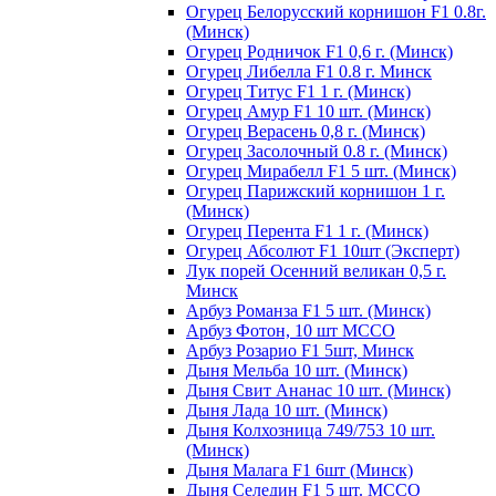
Огурец Белорусский корнишон F1 0.8г.
(Минск)
Огурец Родничок F1 0,6 г. (Минск)
Огурец Либелла F1 0.8 г. Минск
Огурец Титус F1 1 г. (Минск)
Огурец Амур F1 10 шт. (Минск)
Огурец Верасень 0,8 г. (Минск)
Огурец Засолочный 0.8 г. (Минск)
Огурец Мирабелл F1 5 шт. (Минск)
Огурец Парижский корнишон 1 г.
(Минск)
Огурец Перента F1 1 г. (Минск)
Огурец Абсолют F1 10шт (Эксперт)
Лук порей Осенний великан 0,5 г.
Минск
Арбуз Романза F1 5 шт. (Минск)
Арбуз Фотон, 10 шт МССО
Арбуз Розарио F1 5шт, Минск
Дыня Мельба 10 шт. (Минск)
Дыня Свит Ананас 10 шт. (Минск)
Дыня Лада 10 шт. (Минск)
Дыня Колхозница 749/753 10 шт.
(Минск)
Дыня Малага F1 6шт (Минск)
Дыня Селедин F1 5 шт. МССО