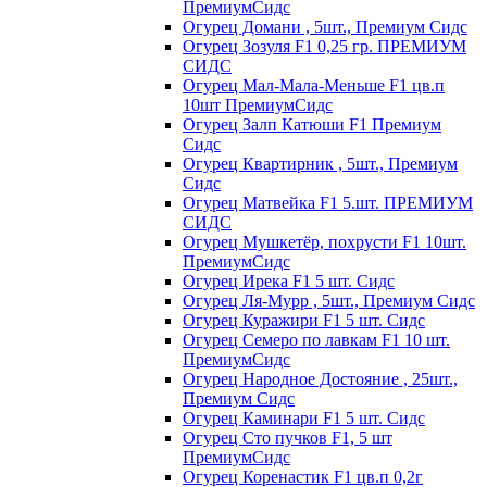
ПремиумСидс
Огурец Домани , 5шт., Премиум Сидс
Огурец Зозуля F1 0,25 гр. ПРЕМИУМ
СИДС
Огурец Мал-Мала-Меньше F1 цв.п
10шт ПремиумСидс
Огурец Залп Катюши F1 Премиум
Сидс
Огурец Квартирник , 5шт., Премиум
Сидс
Огурец Матвейка F1 5.шт. ПРЕМИУМ
СИДС
Огурец Мушкетёр, похрусти F1 10шт.
ПремиумСидс
Огурец Ирека F1 5 шт. Сидс
Огурец Ля-Мурр , 5шт., Премиум Сидс
Огурец Куражири F1 5 шт. Сидс
Огурец Семеро по лавкам F1 10 шт.
ПремиумСидс
Огурец Народное Достояние , 25шт.,
Премиум Сидс
Огурец Каминари F1 5 шт. Сидс
Огурец Сто пучков F1, 5 шт
ПремиумСидс
Огурец Коренастик F1 цв.п 0,2г