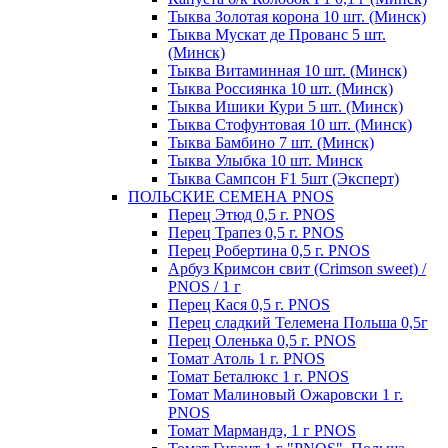
Тыква Золотая корона 10 шт. (Минск)
Тыква Мускат де Прованс 5 шт.
(Минск)
Тыква Витаминная 10 шт. (Минск)
Тыква Россиянка 10 шт. (Минск)
Тыква Ишики Кури 5 шт. (Минск)
Тыква Стофунтовая 10 шт. (Минск)
Тыква Бамбино 7 шт. (Минск)
Тыква Улыбка 10 шт. Минск
Тыква Сампсон F1 5шт (Эксперт)
ПОЛЬСКИЕ СЕМЕНА PNOS
Перец Этюд 0,5 г. PNOS
Перец Трапез 0,5 г. PNOS
Перец Робертина 0,5 г. PNOS
Арбуз Кримсон свит (Crimson sweet) /
PNOS / 1 г
Перец Кася 0,5 г. PNOS
Перец сладкий Телемена Польша 0,5г
Перец Оленька 0,5 г. PNOS
Томат Атоль 1 г. PNOS
Томат Беталюкс 1 г. PNOS
Томат Малиновый Ожаровски 1 г.
PNOS
Томат Мармандэ, 1 г PNOS