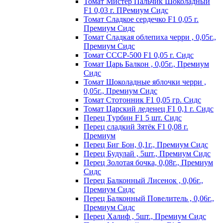
Томат Мистер Пальчик Шоколадный
F1 0,03 г. ПРемиум Сидс
Томат Сладкое сердечко F1 0,05 г.
Премиум Сидс
Томат Сладкая облепиха черри , 0,05г.,
Премиум Сидс
Томат СССР-500 F1 0,05 г. Сидс
Томат Царь Балкон , 0,05г., Премиум
Сидс
Томат Шоколадные яблочки черри ,
0,05г., Премиум Сидс
Томат Стотонник F1 0,05 гр. Сидс
Томат Царский леденец F1 0,1 г. Сидс
Перец Tурбин F1 5 шт. Сидс
Перец сладкий Зятёк F1 0,08 г.
Премиум
Перец Биг Бон, 0,1г., Премиум Сидс
Перец Будулай , 5шт., Премиум Сидс
Перец Золотая бочка, 0,08г., Премиум
Сидс
Перец Балконный Лисенок , 0,06г.,
Премиум Сидс
Перец Балконный Повелитель , 0,06г.,
Премиум Сидс
Перец Халиф , 5шт., Премиум Сидс