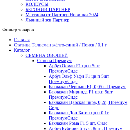
КОЛЕУСЫ
БЕГОНИИ ПАРТНЕР
Маттиола от Партнер Новинки 2024
Львиный зев Партнер
Фильтр товаров
Главная
Статица Талисман жёлто-синий / Поиск / 0,1 г
Каталог
СЕМЕНА ОВОЩЕЙ
Семена Премиум
Арбуз Осман F1 цв.п 5шт
ПремиумСидс
Арбуз Эльф Уафи F1 цв.п 5шт
ПремиумСидс
Баклажан Черныш F1, 0,05 г. Премиум
Баклажан Миринда F1 цв.п 5шт
ПремиумСидс
Баклажан Царская икра, 0,2г., Премиум
Сидс
Баклажан Дон Батон цв.п 0,1г
ПремиумСидс
Баклажан Рома F1 5 шт. Сидс
Арбуз Бубновый туз , 8шт., Премиум