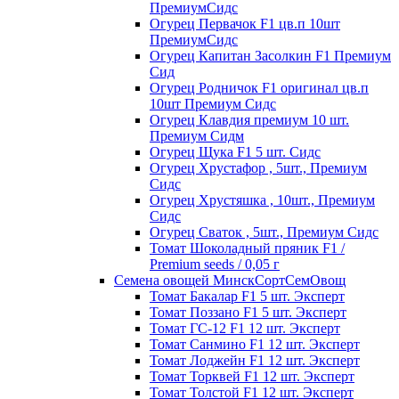
ПремиумСидс
Огурец Первачок F1 цв.п 10шт
ПремиумСидс
Огурец Капитан Засолкин F1 Премиум
Сид
Огурец Родничок F1 оригинал цв.п
10шт Премиум Сидс
Огурец Клавдия премиум 10 шт.
Премиум Сидм
Огурец Щука F1 5 шт. Сидс
Огурец Хрустафор , 5шт., Премиум
Сидс
Огурец Хрустяшка , 10шт., Премиум
Сидс
Огурец Сваток , 5шт., Премиум Сидс
Томат Шоколадный пряник F1 /
Premium seeds / 0,05 г
Семена овощей МинскСортСемОвощ
Томат Бакалар F1 5 шт. Эксперт
Томат Поззано F1 5 шт. Эксперт
Томат ГС-12 F1 12 шт. Эксперт
Томат Санмино F1 12 шт. Эксперт
Томат Лоджейн F1 12 шт. Эксперт
Томат Торквей F1 12 шт. Эксперт
Томат Толстой F1 12 шт. Эксперт