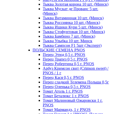
Тыква Золотая корона 10 шт. (Минск)
Тыква Мускат де Прованс 5 шт.
(Минск)
Тыква Витаминная 10 шт. (Минск)
Тыква Россиянка 10 шт. (Минск)
Тыква Ишики Кури 5 шт. (Минск)
Тыква Стофунтовая 10 шт. (Минск)
Тыква Бамбино 7 шт. (Минск)
Тыква Улыбка 10 шт. Минск
Тыква Сампсон F1 5шт (Эксперт)
ПОЛЬСКИЕ СЕМЕНА PNOS
Перец Этюд 0,5 г. PNOS
Перец Трапез 0,5 г. PNOS
Перец Робертина 0,5 г. PNOS
Арбуз Кримсон свит (Crimson sweet) /
PNOS / 1 г
Перец Кася 0,5 г. PNOS
Перец сладкий Телемена Польша 0,5г
Перец Оленька 0,5 г. PNOS
Томат Атоль 1 г. PNOS
Томат Беталюкс 1 г. PNOS
Томат Малиновый Ожаровски 1 г.
PNOS
Томат Мармандэ, 1 г PNOS