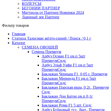
КОЛЕУСЫ
БЕГОНИИ ПАРТНЕР
Маттиола от Партнер Новинки 2024
Львиный зев Партнер
Фильтр товаров
Главная
Статица Талисман жёлто-синий / Поиск / 0,1 г
Каталог
СЕМЕНА ОВОЩЕЙ
Семена Премиум
Арбуз Осман F1 цв.п 5шт
ПремиумСидс
Арбуз Эльф Уафи F1 цв.п 5шт
ПремиумСидс
Баклажан Черныш F1, 0,05 г. Премиум
Баклажан Миринда F1 цв.п 5шт
ПремиумСидс
Баклажан Царская икра, 0,2г., Премиум
Сидс
Баклажан Дон Батон цв.п 0,1г
ПремиумСидс
Баклажан Рома F1 5 шт. Сидс
Арбуз Бубновый туз , 8шт., Премиум