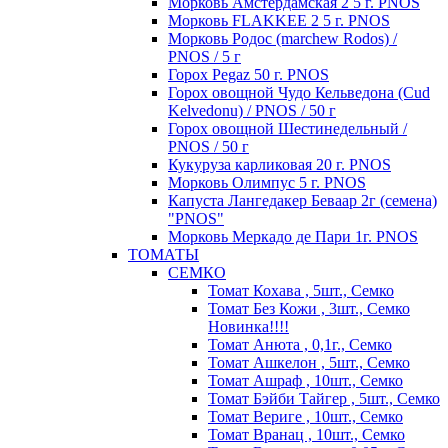
Морковь Амстердамская 2 5 г. PNOS
Морковь FLAKKEE 2 5 г. PNOS
Морковь Родос (marchew Rodos) /
PNOS / 5 г
Горох Pegaz 50 г. PNOS
Горох овощной Чудо Кельведона (Cud
Kelvedonu) / PNOS / 50 г
Горох овощной Шестинедельный /
PNOS / 50 г
Кукуруза карликовая 20 г. PNOS
Морковь Олимпус 5 г. PNOS
Капуста Лангедакер Беваар 2г (семена)
"PNOS"
Морковь Меркадо де Пари 1г. PNOS
ТОМАТЫ
СЕМКО
Томат Кохава , 5шт., Семко
Томат Без Кожи , 3шт., Семко
Новинка!!!!
Томат Анюта , 0,1г., Семко
Томат Ашкелон , 5шт., Семко
Томат Ашраф , 10шт., Семко
Томат Бэйби Тайгер , 5шт., Семко
Томат Вериге , 10шт., Семко
Томат Вранац , 10шт., Семко