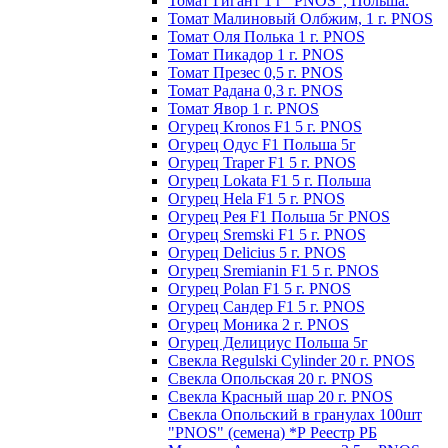
Томат Гигант 1 г "PNOS", Польша.
Томат Малиновый Олбжим, 1 г. PNOS
Томат Оля Полька 1 г. PNOS
Томат Пикадор 1 г. PNOS
Томат Презес 0,5 г. PNOS
Toмaт Рaдaнa 0,3 г. PNOS
Томат Явор 1 г. PNOS
Огурец Kronos F1 5 г. PNOS
Огурец Одус F1 Польша 5г
Огурец Traper F1 5 г. PNOS
Огурец Lokata F1 5 г. Польша
Огурец Hela F1 5 г. PNOS
Огурец Рея F1 Польша 5г PNOS
Огурец Sremski F1 5 г. PNOS
Огурец Delicius 5 г. PNOS
Огурец Sremianin F1 5 г. PNOS
Огурец Polan F1 5 г. PNOS
Огурец Сандер F1 5 г. PNOS
Огурец Моника 2 г. PNOS
Огурец Делициус Польша 5г
Свекла Regulski Cylinder 20 г. PNOS
Свекла Опольская 20 г. PNOS
Свекла Красный шар 20 г. PNOS
Свекла Опольский в гранулах 100шт
"PNOS" (семена) *Р Реестр РБ