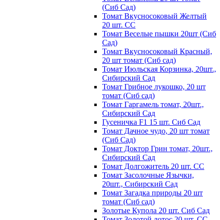
(Сиб Сад)
Томат Вкусносоковый Желтый
20 шт. СС
Томат Веселые пышки 20шт (Сиб
Сад)
Томат Вкусносоковый Красный,
20 шт томат (Сиб сад)
Томат Июльская Корзинка, 20шт.,
Сибирский Сад
Томат Грибное лукошко, 20 шт
томат (Сиб сад)
Томат Гаргамель томат, 20шт.,
Сибирский Сад
Гусеничка F1 15 шт. Сиб Сад
Томат Дачное чудо, 20 шт томат
(Сиб Сад)
Томат Доктор Грин томат, 20шт.,
Сибирский Сад
Томат Долгожитель 20 шт. СС
Томат Засолочные Язычки,
20шт., Сибирский Сад
Томат Загадка природы 20 шт
томат (Сиб сад)
Золотые Купола 20 шт. Сиб Сад
Томат Золотой лотос 20 шт. СС