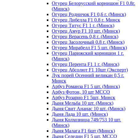
Огурец Белорусский корнишон F1 0.8г.
(Минск)
Огурец Родничок F1 0,6 г. (Минск)
Огурец Либелла F1 0.8 г. Минск
Огурец Титус F1 1 г. (Минск)
Огурец Амур F1 10 шт. (Минск)
Огурец Верасень 0,8 г. (Минск)
Огурец Засолочный 0.8 г. (Минск)
Огурец Мирабелл F1 5 шт. (Минск)
Огурец Парижский корнишон 1 г.
(Минск)
Огурец Перента F1 1 г. (Минск)
Огурец Абсолют F1 10шт (Эксперт)
Лук порей Осенний великан 0,5 г.
Минск
Арбуз Романза F1 5 шт. (Минск)
Арбуз Фотон, 10 шт МССО
Арбуз Розарио F1 5шт, Минск
Дыня Мельба 10 шт. (Минск)
Дыня Свит Ананас 10 шт. (Минск)
Дыня Лада 10 шт. (Минск)
Дыня Колхозница 749/753 10 шт.
(Минск)
Дыня Малага F1 6шт (Минск)
Дыня Селедин F1 5 шт. МССО