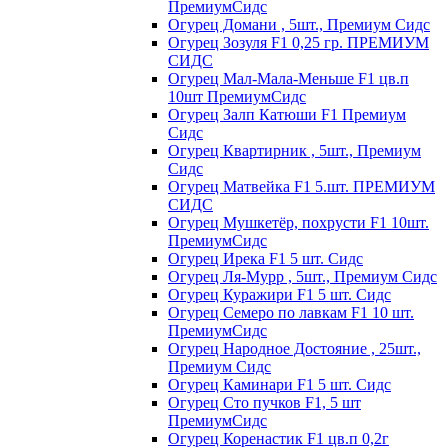
ПремиумСидс
Огурец Домани , 5шт., Премиум Сидс
Огурец Зозуля F1 0,25 гр. ПРЕМИУМ
СИДС
Огурец Мал-Мала-Меньше F1 цв.п
10шт ПремиумСидс
Огурец Залп Катюши F1 Премиум
Сидс
Огурец Квартирник , 5шт., Премиум
Сидс
Огурец Матвейка F1 5.шт. ПРЕМИУМ
СИДС
Огурец Мушкетёр, похрусти F1 10шт.
ПремиумСидс
Огурец Ирека F1 5 шт. Сидс
Огурец Ля-Мурр , 5шт., Премиум Сидс
Огурец Куражири F1 5 шт. Сидс
Огурец Семеро по лавкам F1 10 шт.
ПремиумСидс
Огурец Народное Достояние , 25шт.,
Премиум Сидс
Огурец Каминари F1 5 шт. Сидс
Огурец Сто пучков F1, 5 шт
ПремиумСидс
Огурец Коренастик F1 цв.п 0,2г