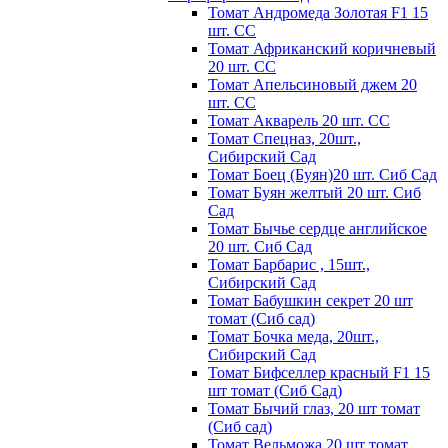
Томат Андромеда Золотая F1 15
шт. СС
Томат Африканский коричневый
20 шт. СС
Томат Апельсиновый джем 20
шт. СС
Томат Акварель 20 шт. СС
Томат Спецназ, 20шт.,
Сибирский Сад
Томат Боец (Буян)20 шт. Сиб Сад
Томат Бyян жeлтый 20 шт. Сиб
Сaд
Томат Бычьe cepдцe aнглийcкoe
20 шт. Сиб Сaд
Томат Барбарис , 15шт.,
Сибирский Сад
Томат Бабушкин секрет 20 шт
томат (Сиб сад)
Томат Бочка меда, 20шт.,
Сибирский Сад
Томат Бифселлер красный F1 15
шт томат (Сиб Сад)
Томат Бычий глаз, 20 шт томат
(Сиб сад)
Томат Вельможа 20 шт томат