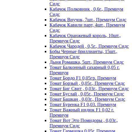
Сидс
Кабачок Полковник , 0,6г., Премиум
Сидс
Кабачок Внучок, 7шт., Премиум Сидс
Кабачок Кавили парт, 4шт., Премиум
Сидс
Кабачок Оранжевый король, 10шт.,
Премиум Сидс
Кабачок Чародей , 0,5г., Премиум Сидс
Бобы Черные бриллианты, 15шт.,
Премиум Сидс
Дыня Ромашка, 5шт., Премиум Сидс
Томат Бaлкoнный caxapный 0,05 г.
Пpeмиyм
Томат Бордо F1 0,05гр. Премиум
Томат Борзый , 0,05г., Премиум Сидс
Томат Биг Свит , 0,03г., Премиум Сидс
Томат Буслай , 0,05г., Премиум Сидс
Томат Башкан , 0,03г., Премиум Сидс
Томат Буренка F1 0,03. Премиум
Томат Baжный индюк F1 0,02 г.
Пpeмиyм
Томат Вот Это Помидоры , 0,03г.,
Премиум Сидс
Томат Гармошка 0,05г. Премиум