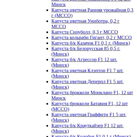
Минск
Капуста цветная Ранняя урожайная 0,3
г (МССО)
Капуста цветная Униботра, 0,2 г
МССО
Капуста Сноуболл, 0,3 г МССО
Капуста кольраби Гигант, 0,2 г МССО
Капуста б/к Казачок F1 0,1 г. (Минск)
Капуста б/к Белорусская 85 0,5 г.
(Минск)
Капуста б/к Агрессор F1 12 шт.
(Минск)
Капуста цветная Клэптон F1 7 шт.
(Минск)
Капуста цветная Деперпл F1 5 шт.
(Минск)
Капуста брокколи Монклано F1, 12 шт
Минск
Капуста брокколи Батавия F1, 12 шт
(МССО)
Капуста цветная Граффити F1 5 шт.
(Минск)
Капуста б/к Крауткайзер F1 12 шт.
(Минск)
Капуста б/к Колобок F1 0,1 г (Минск)