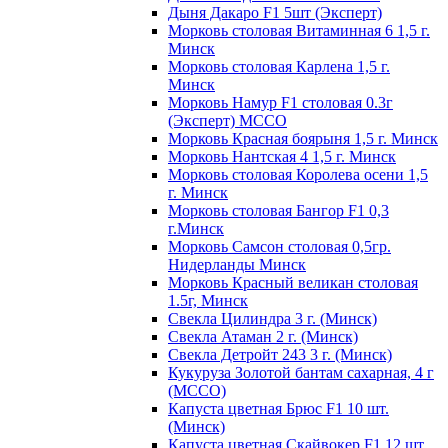
Дыня Дакаро F1 5шт (Эксперт)
Морковь столовая Витаминная 6 1,5 г.
Минск
Морковь столовая Карлена 1,5 г.
Минск
Морковь Намур F1 столовая 0.3г
(Эксперт) МССО
Морковь Красная боярыня 1,5 г. Минск
Морковь Нантская 4 1,5 г. Минск
Морковь столовая Королева осени 1,5
г. Минск
Морковь столовая Бангор F1 0,3
г.Минск
Морковь Самсон столовая 0,5гр.
Нидерланды Минск
Морковь Красный великан столовая
1.5г, Минск
Свекла Цилиндра 3 г. (Минск)
Свекла Атаман 2 г. (Минск)
Свекла Детройт 243 3 г. (Минск)
Кукуруза Золотой бантам сахарная, 4 г
(МССО)
Капуста цветная Брюс F1 10 шт.
(Минск)
Капуста цветная Скайвокер F1 12 шт.