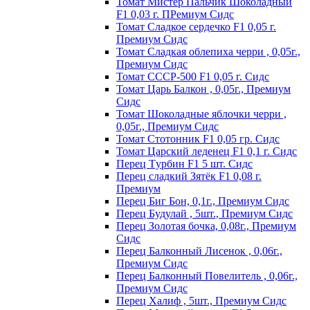
Томат Мистер Пальчик Шоколадный
F1 0,03 г. ПРемиум Сидс
Томат Сладкое сердечко F1 0,05 г.
Премиум Сидс
Томат Сладкая облепиха черри , 0,05г.,
Премиум Сидс
Томат СССР-500 F1 0,05 г. Сидс
Томат Царь Балкон , 0,05г., Премиум
Сидс
Томат Шоколадные яблочки черри ,
0,05г., Премиум Сидс
Томат Стотонник F1 0,05 гр. Сидс
Томат Царский леденец F1 0,1 г. Сидс
Перец Tурбин F1 5 шт. Сидс
Перец сладкий Зятёк F1 0,08 г.
Премиум
Перец Биг Бон, 0,1г., Премиум Сидс
Перец Будулай , 5шт., Премиум Сидс
Перец Золотая бочка, 0,08г., Премиум
Сидс
Перец Балконный Лисенок , 0,06г.,
Премиум Сидс
Перец Балконный Повелитель , 0,06г.,
Премиум Сидс
Перец Халиф , 5шт., Премиум Сидс