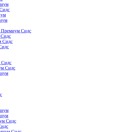
миyм
 Сидс
иyм
миyм
., Премиум Сидс
 Сидс
м Сидс
Сидс
м Сидс
ум Сидс
миyм
с
миyм
миyм
иум Сидс
Сидс
емиум Сидс