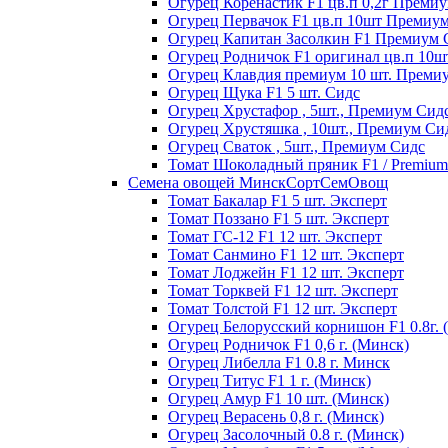
Огурец Коренастик F1 цв.п 0,2г Преми
Огурец Первачок F1 цв.п 10шт Премиу
Огурец Капитан Засолкин F1 Премиум 
Огурец Родничок F1 оригинал цв.п 10
Огурец Клавдия премиум 10 шт. Преми
Огурец Щука F1 5 шт. Сидс
Огурец Хрустафор , 5шт., Премиум Сид
Огурец Хрустяшка , 10шт., Премиум Си
Огурец Сваток , 5шт., Премиум Сидс
Томат Шоколадный пряник F1 / Premium s
Семена овощей МинскСортСемОвощ
Томат Бакалар F1 5 шт. Эксперт
Томат Поззано F1 5 шт. Эксперт
Томат ГС-12 F1 12 шт. Эксперт
Томат Санмино F1 12 шт. Эксперт
Томат Лоджейн F1 12 шт. Эксперт
Томат Торквей F1 12 шт. Эксперт
Томат Толстой F1 12 шт. Эксперт
Огурец Белорусский корнишон F1 0.8г. 
Огурец Родничок F1 0,6 г. (Минск)
Огурец Либелла F1 0.8 г. Минск
Огурец Титус F1 1 г. (Минск)
Огурец Амур F1 10 шт. (Минск)
Огурец Верасень 0,8 г. (Минск)
Огурец Засолочный 0.8 г. (Минск)