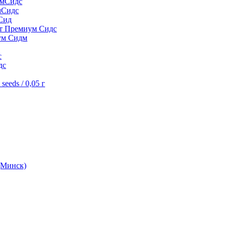
умСидс
мСидс
Сид
шт Премиум Сидс
ум Сидм
с
дс
eeds / 0,05 г
(Минск)