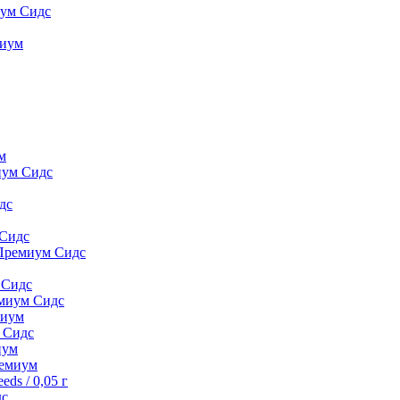
иум Сидс
миyм
м
иум Сидс
дс
 Сидс
 Премиум Сидс
 Сидс
емиум Сидс
миyм
м Сидс
иyм
peмиyм
ds / 0,05 г
дс