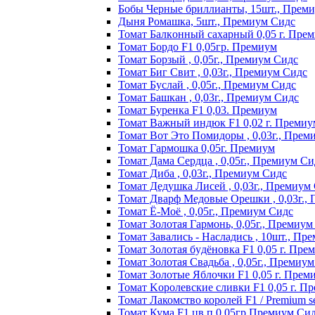
Бобы Черные бриллианты, 15шт., Прем
Дыня Ромашка, 5шт., Премиум Сидс
Томат Бaлкoнный caxapный 0,05 г. Пpe
Томат Бордо F1 0,05гр. Премиум
Томат Борзый , 0,05г., Премиум Сидс
Томат Биг Свит , 0,03г., Премиум Сидс
Томат Буслай , 0,05г., Премиум Сидс
Томат Башкан , 0,03г., Премиум Сидс
Томат Буренка F1 0,03. Премиум
Томат Baжный индюк F1 0,02 г. Пpeмиy
Томат Вот Это Помидоры , 0,03г., Прем
Томат Гармошка 0,05г. Премиум
Томат Дама Сердца , 0,05г., Премиум Си
Томат Диба , 0,03г., Премиум Сидс
Томат Дедушка Лисей , 0,03г., Премиум
Томат Дварф Медовые Орешки , 0,03г.,
Томат Ё-Моё , 0,05г., Премиум Сидс
Томат Золотая Гармонь, 0,05г., Премиум
Томат Завались - Насладись , 10шт., Пр
Томат Зoлoтaя бyдёнoвкa F1 0,05 г. Пpe
Томат Золотая Свадьба , 0,05г., Премиу
Томат Зoлoтыe Яблoчки F1 0,05 г. Пpeм
Томат Kopoлeвcкиe cливки F1 0,05 г. П
Томат Лакомство королей F1 / Premium see
Томат Кума F1 цв.п 0,05гр Премиум Си