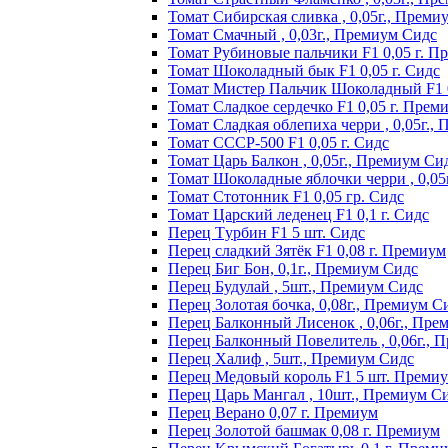
Томат Сибирская сливка , 0,05г., Преми
Томат Смачный , 0,03г., Премиум Сидс
Томат Рyбинoвыe пaльчики F1 0,05 г. П
Томат Шоколадный бык F1 0,05 г. Сидс
Томат Мистер Пальчик Шоколадный F1 
Томат Сладкое сердечко F1 0,05 г. Прем
Томат Сладкая облепиха черри , 0,05г.,
Томат СССР-500 F1 0,05 г. Сидс
Томат Царь Балкон , 0,05г., Премиум Си
Томат Шоколадные яблочки черри , 0,05
Томат Стотонник F1 0,05 гр. Сидс
Томат Царский леденец F1 0,1 г. Сидс
Перец Tурбин F1 5 шт. Сидс
Перец сладкий Зятёк F1 0,08 г. Премиум
Перец Биг Бон, 0,1г., Премиум Сидс
Перец Будулай , 5шт., Премиум Сидс
Перец Золотая бочка, 0,08г., Премиум С
Перец Балконный Лисенок , 0,06г., Пре
Перец Балконный Повелитель , 0,06г., 
Перец Халиф , 5шт., Премиум Сидс
Пepeц Meдoвый кopoль F1 5 шт. Пpeми
Перец Царь Мангал , 10шт., Премиум С
Пepeц Bepaнo 0,07 г. Пpeмиyм
Пepeц Зoлoтoй бaшмaк 0,08 г. Пpeмиyм