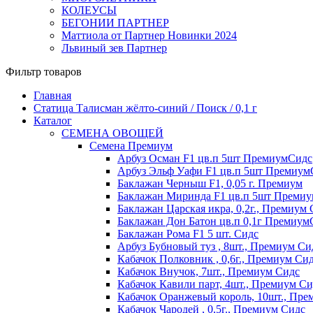
КОЛЕУСЫ
БЕГОНИИ ПАРТНЕР
Маттиола от Партнер Новинки 2024
Львиный зев Партнер
Фильтр товаров
Главная
Статица Талисман жёлто-синий / Поиск / 0,1 г
Каталог
СЕМЕНА ОВОЩЕЙ
Семена Премиум
Арбуз Осман F1 цв.п 5шт ПремиумСидс
Арбуз Эльф Уафи F1 цв.п 5шт Премиум
Баклажан Черныш F1, 0,05 г. Премиум
Баклажан Миринда F1 цв.п 5шт Преми
Баклажан Царская икра, 0,2г., Премиум
Баклажан Дон Батон цв.п 0,1г Премиум
Баклажан Рома F1 5 шт. Сидс
Арбуз Бубновый туз , 8шт., Премиум Си
Кабачок Полковник , 0,6г., Премиум Си
Кабачок Внучок, 7шт., Премиум Сидс
Кабачок Кавили парт, 4шт., Премиум Си
Кабачок Оранжевый король, 10шт., Пре
Кабачок Чародей , 0,5г., Премиум Сидс