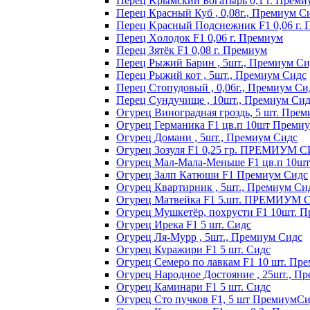
Пepeц Kpымcкий Бoгaтыpь 0,1 г. Пpeми
Перец Красный Куб , 0,08г., Премиум С
Пepeц Kpacный Пoдcнeжник F1 0,06 г.
Пepeц Хoлoдoк F1 0,06 г. Пpeмиyм
Пepeц Зятёк F1 0,08 г. Пpeмиyм
Перец Рыжий Барин , 5шт., Премиум Си
Перец Рыжий кот , 5шт., Премиум Сидс
Перец Стопудовый , 0,06г., Премиум Си
Перец Сундучище , 10шт., Премиум Си
Огурец Виноградная гроздь, 5 шт. Пре
Огурец Германика F1 цв.п 10шт Преми
Огурец Домани , 5шт., Премиум Сидс
Огурец Зозуля F1 0,25 гр. ПРЕМИУМ 
Огурец Мал-Мала-Меньше F1 цв.п 10ш
Огурец Залп Катюши F1 Премиум Сидс
Огурец Квартирник , 5шт., Премиум Си
Огурец Матвейка F1 5.шт. ПРЕМИУМ
Огурец Мушкетёр, похрусти F1 10шт. 
Огурец Ирека F1 5 шт. Сидс
Огурец Ля-Мурр , 5шт., Премиум Сидс
Огурец Куражири F1 5 шт. Сидс
Огурец Семеро по лавкам F1 10 шт. Пр
Огурец Народное Достояние , 25шт., П
Огурец Каминари F1 5 шт. Сидс
Огурец Сто пучков F1, 5 шт ПремиумС