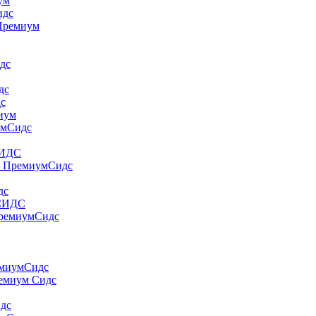
yм
идс
 Пpeмиyм
дс
дс
дс
миум
умСидс
СИДС
т ПремиумСидс
дс
 СИДС
ПремиумСидс
емиумСидс
ремиум Сидс
идс