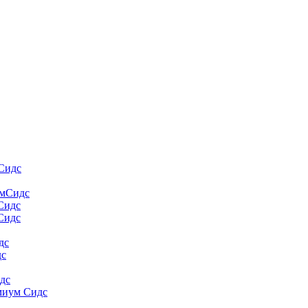
Сидс
умСидс
 Сидс
Сидс
дс
дс
дс
миум Сидс