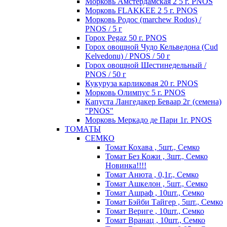
Морковь Амстердамская 2 5 г. PNOS
Морковь FLAKKEE 2 5 г. PNOS
Морковь Родос (marchew Rodos) /
PNOS / 5 г
Горох Pegaz 50 г. PNOS
Горох овощной Чудо Кельведона (Cud
Kelvedonu) / PNOS / 50 г
Горох овощной Шестинедельный /
PNOS / 50 г
Кукуруза карликовая 20 г. PNOS
Морковь Олимпус 5 г. PNOS
Капуста Лангедакер Беваар 2г (семена)
"PNOS"
Морковь Меркадо де Пари 1г. PNOS
ТОМАТЫ
СЕМКО
Томат Кохава , 5шт., Семко
Томат Без Кожи , 3шт., Семко
Новинка!!!!
Томат Анюта , 0,1г., Семко
Томат Ашкелон , 5шт., Семко
Томат Ашраф , 10шт., Семко
Томат Бэйби Тайгер , 5шт., Семко
Томат Вериге , 10шт., Семко
Томат Вранац , 10шт., Семко