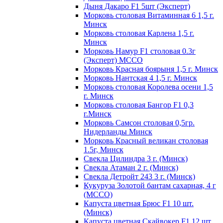
Дыня Дакаро F1 5шт (Эксперт)
Морковь столовая Витаминная 6 1,5 г.
Минск
Морковь столовая Карлена 1,5 г.
Минск
Морковь Намур F1 столовая 0.3г
(Эксперт) МССО
Морковь Красная боярыня 1,5 г. Минск
Морковь Нантская 4 1,5 г. Минск
Морковь столовая Королева осени 1,5
г. Минск
Морковь столовая Бангор F1 0,3
г.Минск
Морковь Самсон столовая 0,5гр.
Нидерланды Минск
Морковь Красный великан столовая
1.5г, Минск
Свекла Цилиндра 3 г. (Минск)
Свекла Атаман 2 г. (Минск)
Свекла Детройт 243 3 г. (Минск)
Кукуруза Золотой бантам сахарная, 4 г
(МССО)
Капуста цветная Брюс F1 10 шт.
(Минск)
Капуста цветная Скайвокер F1 12 шт.