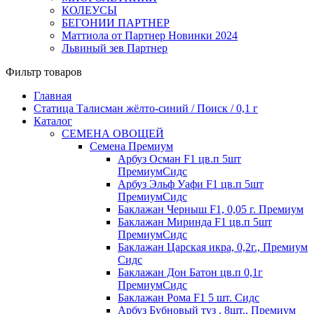
КОЛЕУСЫ
БЕГОНИИ ПАРТНЕР
Маттиола от Партнер Новинки 2024
Львиный зев Партнер
Фильтр товаров
Главная
Статица Талисман жёлто-синий / Поиск / 0,1 г
Каталог
СЕМЕНА ОВОЩЕЙ
Семена Премиум
Арбуз Осман F1 цв.п 5шт
ПремиумСидс
Арбуз Эльф Уафи F1 цв.п 5шт
ПремиумСидс
Баклажан Черныш F1, 0,05 г. Премиум
Баклажан Миринда F1 цв.п 5шт
ПремиумСидс
Баклажан Царская икра, 0,2г., Премиум
Сидс
Баклажан Дон Батон цв.п 0,1г
ПремиумСидс
Баклажан Рома F1 5 шт. Сидс
Арбуз Бубновый туз , 8шт., Премиум