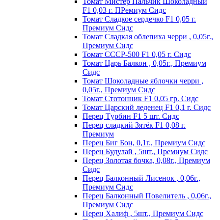
Томат Мистер Пальчик Шоколадный
F1 0,03 г. ПРемиум Сидс
Томат Сладкое сердечко F1 0,05 г.
Премиум Сидс
Томат Сладкая облепиха черри , 0,05г.,
Премиум Сидс
Томат СССР-500 F1 0,05 г. Сидс
Томат Царь Балкон , 0,05г., Премиум
Сидс
Томат Шоколадные яблочки черри ,
0,05г., Премиум Сидс
Томат Стотонник F1 0,05 гр. Сидс
Томат Царский леденец F1 0,1 г. Сидс
Перец Tурбин F1 5 шт. Сидс
Перец сладкий Зятёк F1 0,08 г.
Премиум
Перец Биг Бон, 0,1г., Премиум Сидс
Перец Будулай , 5шт., Премиум Сидс
Перец Золотая бочка, 0,08г., Премиум
Сидс
Перец Балконный Лисенок , 0,06г.,
Премиум Сидс
Перец Балконный Повелитель , 0,06г.,
Премиум Сидс
Перец Халиф , 5шт., Премиум Сидс