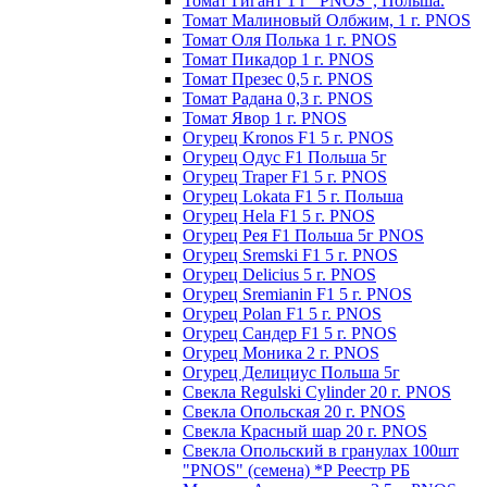
Томат Гигант 1 г "PNOS", Польша.
Томат Малиновый Олбжим, 1 г. PNOS
Томат Оля Полька 1 г. PNOS
Томат Пикадор 1 г. PNOS
Томат Презес 0,5 г. PNOS
Toмaт Рaдaнa 0,3 г. PNOS
Томат Явор 1 г. PNOS
Огурец Kronos F1 5 г. PNOS
Огурец Одус F1 Польша 5г
Огурец Traper F1 5 г. PNOS
Огурец Lokata F1 5 г. Польша
Огурец Hela F1 5 г. PNOS
Огурец Рея F1 Польша 5г PNOS
Огурец Sremski F1 5 г. PNOS
Огурец Delicius 5 г. PNOS
Огурец Sremianin F1 5 г. PNOS
Огурец Polan F1 5 г. PNOS
Огурец Сандер F1 5 г. PNOS
Огурец Моника 2 г. PNOS
Огурец Делициус Польша 5г
Свекла Regulski Cylinder 20 г. PNOS
Свекла Опольская 20 г. PNOS
Свекла Красный шар 20 г. PNOS
Свекла Опольский в гранулах 100шт
"PNOS" (семена) *Р Реестр РБ