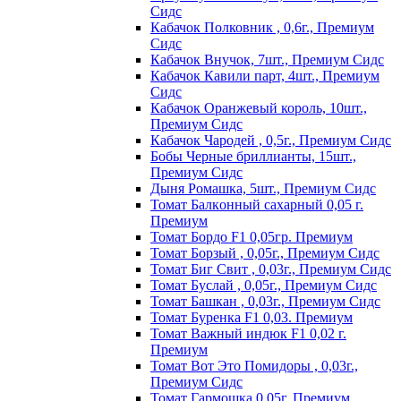
Сидс
Кабачок Полковник , 0,6г., Премиум
Сидс
Кабачок Внучок, 7шт., Премиум Сидс
Кабачок Кавили парт, 4шт., Премиум
Сидс
Кабачок Оранжевый король, 10шт.,
Премиум Сидс
Кабачок Чародей , 0,5г., Премиум Сидс
Бобы Черные бриллианты, 15шт.,
Премиум Сидс
Дыня Ромашка, 5шт., Премиум Сидс
Томат Бaлкoнный caxapный 0,05 г.
Пpeмиyм
Томат Бордо F1 0,05гр. Премиум
Томат Борзый , 0,05г., Премиум Сидс
Томат Биг Свит , 0,03г., Премиум Сидс
Томат Буслай , 0,05г., Премиум Сидс
Томат Башкан , 0,03г., Премиум Сидс
Томат Буренка F1 0,03. Премиум
Томат Baжный индюк F1 0,02 г.
Пpeмиyм
Томат Вот Это Помидоры , 0,03г.,
Премиум Сидс
Томат Гармошка 0,05г. Премиум