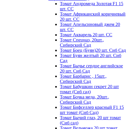
Томат Андромеда Золотая F1 15
шт. СС
Томат Африканский коричневый
20 шт. СС
Томат Апельсиновый джем 20
шт. СС
Томат Акварель 20 шт. СС
Томат Спецназ, 20шт.,
Сибирский Сад
Томат Боец (Буян)20 шт. Сиб Сад
Томат Бyян жeлтый 20 шт. Сиб
Сaд
Томат Бычьe cepдцe aнглийcкoe
20 шт. Сиб Сaд
Томат Барбарис , 15шт.,
Сибирский Сад
Томат Бабушкин секрет 20 шт
томат (Сиб сад)
Томат Бочка меда, 20шт.,
Сибирский Сад
Томат Бифселлер красный F1 15
шт томат (Сиб Сад)
Томат Бычий глаз, 20 шт томат
(Сиб сад)
Томат Вельможа 20 шт томат