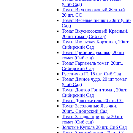
(Сиб Сад)
Томат Вкусносоковый Желтый
20 шт. СС
Томат Веселые пышки 20шт (Сиб
Сад)
Томат Вкусносоковый Красный,
20 шт томат (Сиб сад)
Томат Июльская Корзинка, 20шт.,
Сибирский Сад
Томат Грибное лукошко, 20 шт
томат (Сиб сад)
Томат Гаргамель томат, 20шт.,
Сибирский Сад
Гусеничка F1 15 шт. Сиб Сад
Томат Дачное чудо, 20 шт томат
(Сиб Сад)
Томат Доктор Грин томат, 20шт.,
Сибирский Сад
Томат Долгожитель 20 шт. СС
Томат Засолочные Язычки,
20шт., Сибирский Сад
Томат Загадка природы 20 шт
томат (Сиб сад)
Золотые Купола 20 шт. Сиб Сад
Томат Золотой лотос 20 шт. СС