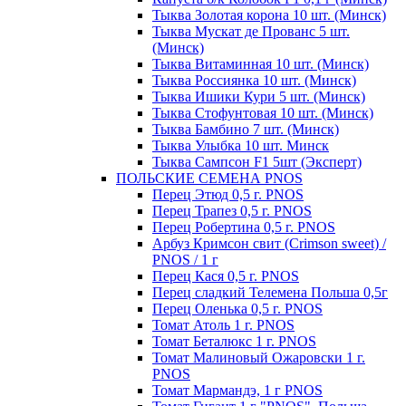
Тыква Золотая корона 10 шт. (Минск)
Тыква Мускат де Прованс 5 шт.
(Минск)
Тыква Витаминная 10 шт. (Минск)
Тыква Россиянка 10 шт. (Минск)
Тыква Ишики Кури 5 шт. (Минск)
Тыква Стофунтовая 10 шт. (Минск)
Тыква Бамбино 7 шт. (Минск)
Тыква Улыбка 10 шт. Минск
Тыква Сампсон F1 5шт (Эксперт)
ПОЛЬСКИЕ СЕМЕНА PNOS
Перец Этюд 0,5 г. PNOS
Перец Трапез 0,5 г. PNOS
Перец Робертина 0,5 г. PNOS
Арбуз Кримсон свит (Crimson sweet) /
PNOS / 1 г
Перец Кася 0,5 г. PNOS
Перец сладкий Телемена Польша 0,5г
Перец Оленька 0,5 г. PNOS
Томат Атоль 1 г. PNOS
Томат Беталюкс 1 г. PNOS
Томат Малиновый Ожаровски 1 г.
PNOS
Томат Мармандэ, 1 г PNOS