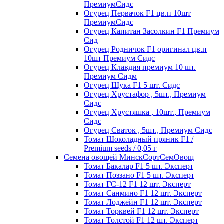
ПремиумСидс
Огурец Первачок F1 цв.п 10шт
ПремиумСидс
Огурец Капитан Засолкин F1 Премиум
Сид
Огурец Родничок F1 оригинал цв.п
10шт Премиум Сидс
Огурец Клавдия премиум 10 шт.
Премиум Сидм
Огурец Щука F1 5 шт. Сидс
Огурец Хрустафор , 5шт., Премиум
Сидс
Огурец Хрустяшка , 10шт., Премиум
Сидс
Огурец Сваток , 5шт., Премиум Сидс
Томат Шоколадный пряник F1 /
Premium seeds / 0,05 г
Семена овощей МинскСортСемОвощ
Томат Бакалар F1 5 шт. Эксперт
Томат Поззано F1 5 шт. Эксперт
Томат ГС-12 F1 12 шт. Эксперт
Томат Санмино F1 12 шт. Эксперт
Томат Лоджейн F1 12 шт. Эксперт
Томат Торквей F1 12 шт. Эксперт
Томат Толстой F1 12 шт. Эксперт