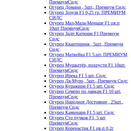
ПремиумСидс
Огурец Домани , 5шт., Премиум Сидс
Огурец Зозуля F1 0,25 гр. ПРЕМИУМ
СИДС
Огурец Мал-Мала-Меньше F1 цв.п
10шт ПремиумСидс
Огурец Залп Катюши F1 Премиум
Сидс
Огурец Квартирник , 5шт., Премиум
Сидс
Огурец Матвейка F1 5.шт. ПРЕМИУМ
СИДС
Огурец Мушкетёр, похрусти F1 10шт.
ПремиумСидс
Огурец Ирека F1 5 шт. Сидс
Огурец Ля-Мурр , 5шт., Премиум Сидс
Огурец Куражири F1 5 шт. Сидс
Огурец Семеро по лавкам F1 10 шт.
ПремиумСидс
Огурец Народное Достояние , 25шт.,
Премиум Сидс
Огурец Каминари F1 5 шт. Сидс
Огурец Сто пучков F1, 5 шт
ПремиумСидс
Огурец Коренастик F1 цв.п 0,2г