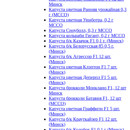
Минск
Капуста цветная Ранняя урожайная 0,3
г (МССО)
Капуста цветная Униботра, 0,2 г
МССО
Капуста Сноуболл, 0,3 г МССО
Капуста кольраби Гигант, 0,2 г МССО
Капуста б/к Казачок F1 0,1 г. (Минск)
Капуста б/к Белорусская 85 0,5 г.
(Минск)
Капуста б/к Агрессор F1 12 шт.
(Минск)
Капуста цветная Клэптон F1 7 шт.
(Минск)
Капуста цветная Деперпл F1 5 шт.
(Минск)
Капуста брокколи Монклано F1, 12 шт
Минск
Капуста брокколи Батавия F1, 12 шт
(МССО)
Капуста цветная Граффити F1 5 шт.
(Минск)
Капуста б/к Крауткайзер F1 12 шт.
(Минск)
Капуста б/к Колобок F1 0,1 г (Минск)