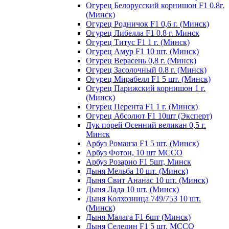
Огурец Белорусский корнишон F1 0.8г.
(Минск)
Огурец Родничок F1 0,6 г. (Минск)
Огурец Либелла F1 0.8 г. Минск
Огурец Титус F1 1 г. (Минск)
Огурец Амур F1 10 шт. (Минск)
Огурец Верасень 0,8 г. (Минск)
Огурец Засолочный 0.8 г. (Минск)
Огурец Мирабелл F1 5 шт. (Минск)
Огурец Парижский корнишон 1 г.
(Минск)
Огурец Перента F1 1 г. (Минск)
Огурец Абсолют F1 10шт (Эксперт)
Лук порей Осенний великан 0,5 г.
Минск
Арбуз Романза F1 5 шт. (Минск)
Арбуз Фотон, 10 шт МССО
Арбуз Розарио F1 5шт, Минск
Дыня Мельба 10 шт. (Минск)
Дыня Свит Ананас 10 шт. (Минск)
Дыня Лада 10 шт. (Минск)
Дыня Колхозница 749/753 10 шт.
(Минск)
Дыня Малага F1 6шт (Минск)
Дыня Селедин F1 5 шт. МССО