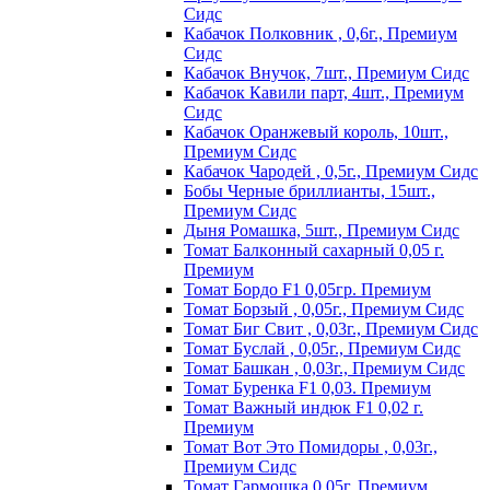
Сидс
Кабачок Полковник , 0,6г., Премиум
Сидс
Кабачок Внучок, 7шт., Премиум Сидс
Кабачок Кавили парт, 4шт., Премиум
Сидс
Кабачок Оранжевый король, 10шт.,
Премиум Сидс
Кабачок Чародей , 0,5г., Премиум Сидс
Бобы Черные бриллианты, 15шт.,
Премиум Сидс
Дыня Ромашка, 5шт., Премиум Сидс
Томат Бaлкoнный caxapный 0,05 г.
Пpeмиyм
Томат Бордо F1 0,05гр. Премиум
Томат Борзый , 0,05г., Премиум Сидс
Томат Биг Свит , 0,03г., Премиум Сидс
Томат Буслай , 0,05г., Премиум Сидс
Томат Башкан , 0,03г., Премиум Сидс
Томат Буренка F1 0,03. Премиум
Томат Baжный индюк F1 0,02 г.
Пpeмиyм
Томат Вот Это Помидоры , 0,03г.,
Премиум Сидс
Томат Гармошка 0,05г. Премиум