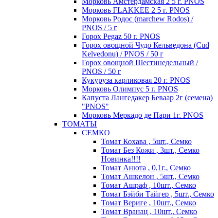
Морковь Амстердамская 2 5 г. PNOS
Морковь FLAKKEE 2 5 г. PNOS
Морковь Родос (marchew Rodos) /
PNOS / 5 г
Горох Pegaz 50 г. PNOS
Горох овощной Чудо Кельведона (Cud
Kelvedonu) / PNOS / 50 г
Горох овощной Шестинедельный /
PNOS / 50 г
Кукуруза карликовая 20 г. PNOS
Морковь Олимпус 5 г. PNOS
Капуста Лангедакер Беваар 2г (семена)
"PNOS"
Морковь Меркадо де Пари 1г. PNOS
ТОМАТЫ
СЕМКО
Томат Кохава , 5шт., Семко
Томат Без Кожи , 3шт., Семко
Новинка!!!!
Томат Анюта , 0,1г., Семко
Томат Ашкелон , 5шт., Семко
Томат Ашраф , 10шт., Семко
Томат Бэйби Тайгер , 5шт., Семко
Томат Вериге , 10шт., Семко
Томат Вранац , 10шт., Семко