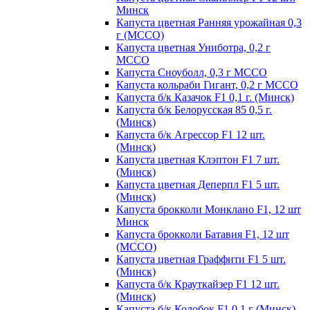
Минск
Капуста цветная Ранняя урожайная 0,3
г (МССО)
Капуста цветная Униботра, 0,2 г
МССО
Капуста Сноуболл, 0,3 г МССО
Капуста кольраби Гигант, 0,2 г МССО
Капуста б/к Казачок F1 0,1 г. (Минск)
Капуста б/к Белорусская 85 0,5 г.
(Минск)
Капуста б/к Агрессор F1 12 шт.
(Минск)
Капуста цветная Клэптон F1 7 шт.
(Минск)
Капуста цветная Деперпл F1 5 шт.
(Минск)
Капуста брокколи Монклано F1, 12 шт
Минск
Капуста брокколи Батавия F1, 12 шт
(МССО)
Капуста цветная Граффити F1 5 шт.
(Минск)
Капуста б/к Крауткайзер F1 12 шт.
(Минск)
Капуста б/к Колобок F1 0,1 г (Минск)