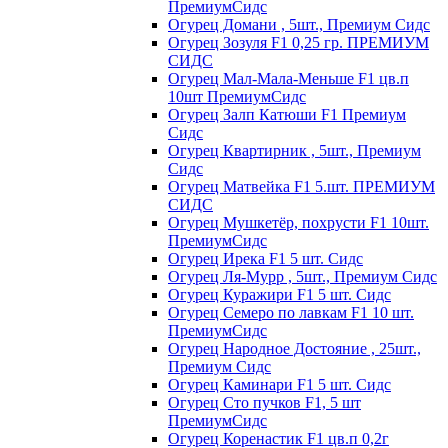
ПремиумСидс
Огурец Домани , 5шт., Премиум Сидс
Огурец Зозуля F1 0,25 гр. ПРЕМИУМ
СИДС
Огурец Мал-Мала-Меньше F1 цв.п
10шт ПремиумСидс
Огурец Залп Катюши F1 Премиум
Сидс
Огурец Квартирник , 5шт., Премиум
Сидс
Огурец Матвейка F1 5.шт. ПРЕМИУМ
СИДС
Огурец Мушкетёр, похрусти F1 10шт.
ПремиумСидс
Огурец Ирека F1 5 шт. Сидс
Огурец Ля-Мурр , 5шт., Премиум Сидс
Огурец Куражири F1 5 шт. Сидс
Огурец Семеро по лавкам F1 10 шт.
ПремиумСидс
Огурец Народное Достояние , 25шт.,
Премиум Сидс
Огурец Каминари F1 5 шт. Сидс
Огурец Сто пучков F1, 5 шт
ПремиумСидс
Огурец Коренастик F1 цв.п 0,2г