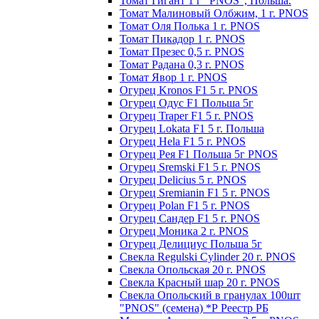
Томат Гигант 1 г "PNOS", Польша.
Томат Малиновый Олбжим, 1 г. PNOS
Томат Оля Полька 1 г. PNOS
Томат Пикадор 1 г. PNOS
Томат Презес 0,5 г. PNOS
Toмaт Рaдaнa 0,3 г. PNOS
Томат Явор 1 г. PNOS
Огурец Kronos F1 5 г. PNOS
Огурец Одус F1 Польша 5г
Огурец Traper F1 5 г. PNOS
Огурец Lokata F1 5 г. Польша
Огурец Hela F1 5 г. PNOS
Огурец Рея F1 Польша 5г PNOS
Огурец Sremski F1 5 г. PNOS
Огурец Delicius 5 г. PNOS
Огурец Sremianin F1 5 г. PNOS
Огурец Polan F1 5 г. PNOS
Огурец Сандер F1 5 г. PNOS
Огурец Моника 2 г. PNOS
Огурец Делициус Польша 5г
Свекла Regulski Cylinder 20 г. PNOS
Свекла Опольская 20 г. PNOS
Свекла Красный шар 20 г. PNOS
Свекла Опольский в гранулах 100шт
"PNOS" (семена) *Р Реестр РБ