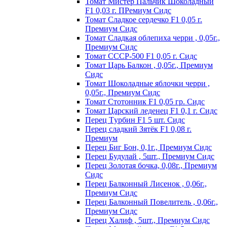
Томат Мистер Пальчик Шоколадный
F1 0,03 г. ПРемиум Сидс
Томат Сладкое сердечко F1 0,05 г.
Премиум Сидс
Томат Сладкая облепиха черри , 0,05г.,
Премиум Сидс
Томат СССР-500 F1 0,05 г. Сидс
Томат Царь Балкон , 0,05г., Премиум
Сидс
Томат Шоколадные яблочки черри ,
0,05г., Премиум Сидс
Томат Стотонник F1 0,05 гр. Сидс
Томат Царский леденец F1 0,1 г. Сидс
Перец Tурбин F1 5 шт. Сидс
Перец сладкий Зятёк F1 0,08 г.
Премиум
Перец Биг Бон, 0,1г., Премиум Сидс
Перец Будулай , 5шт., Премиум Сидс
Перец Золотая бочка, 0,08г., Премиум
Сидс
Перец Балконный Лисенок , 0,06г.,
Премиум Сидс
Перец Балконный Повелитель , 0,06г.,
Премиум Сидс
Перец Халиф , 5шт., Премиум Сидс