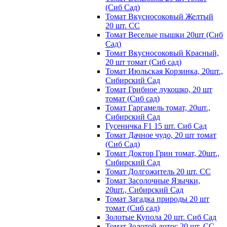
(Сиб Сад)
Томат Вкусносоковый Желтый
20 шт. СС
Томат Веселые пышки 20шт (Сиб
Сад)
Томат Вкусносоковый Красный,
20 шт томат (Сиб сад)
Томат Июльская Корзинка, 20шт.,
Сибирский Сад
Томат Грибное лукошко, 20 шт
томат (Сиб сад)
Томат Гаргамель томат, 20шт.,
Сибирский Сад
Гусеничка F1 15 шт. Сиб Сад
Томат Дачное чудо, 20 шт томат
(Сиб Сад)
Томат Доктор Грин томат, 20шт.,
Сибирский Сад
Томат Долгожитель 20 шт. СС
Томат Засолочные Язычки,
20шт., Сибирский Сад
Томат Загадка природы 20 шт
томат (Сиб сад)
Золотые Купола 20 шт. Сиб Сад
Томат Золотой лотос 20 шт. СС