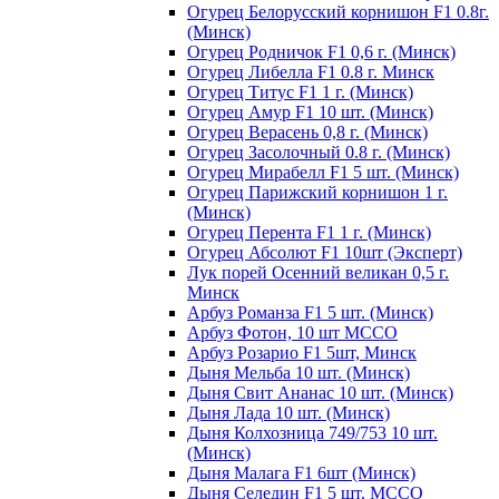
Огурец Белорусский корнишон F1 0.8г.
(Минск)
Огурец Родничок F1 0,6 г. (Минск)
Огурец Либелла F1 0.8 г. Минск
Огурец Титус F1 1 г. (Минск)
Огурец Амур F1 10 шт. (Минск)
Огурец Верасень 0,8 г. (Минск)
Огурец Засолочный 0.8 г. (Минск)
Огурец Мирабелл F1 5 шт. (Минск)
Огурец Парижский корнишон 1 г.
(Минск)
Огурец Перента F1 1 г. (Минск)
Огурец Абсолют F1 10шт (Эксперт)
Лук порей Осенний великан 0,5 г.
Минск
Арбуз Романза F1 5 шт. (Минск)
Арбуз Фотон, 10 шт МССО
Арбуз Розарио F1 5шт, Минск
Дыня Мельба 10 шт. (Минск)
Дыня Свит Ананас 10 шт. (Минск)
Дыня Лада 10 шт. (Минск)
Дыня Колхозница 749/753 10 шт.
(Минск)
Дыня Малага F1 6шт (Минск)
Дыня Селедин F1 5 шт. МССО