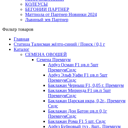
КОЛЕУСЫ
БЕГОНИИ ПАРТНЕР
Маттиола от Партнер Новинки 2024
Львиный зев Партнер
Фильтр товаров
Главная
Статица Талисман жёлто-синий / Поиск / 0,1 г
Каталог
СЕМЕНА ОВОЩЕЙ
Семена Премиум
Арбуз Осман F1 цв.п 5шт
ПремиумСидс
Арбуз Эльф Уафи F1 цв.п 5шт
ПремиумСидс
Баклажан Черныш F1, 0,05 г. Премиум
Баклажан Миринда F1 цв.п 5шт
ПремиумСидс
Баклажан Царская икра, 0,2г., Премиум
Сидс
Баклажан Дон Батон цв.п 0,1г
ПремиумСидс
Баклажан Рома F1 5 шт. Сидс
Арбуз Бубновый туз , 8шт., Премиум