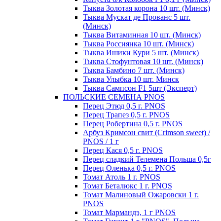
Тыква Золотая корона 10 шт. (Минск)
Тыква Мускат де Прованс 5 шт.
(Минск)
Тыква Витаминная 10 шт. (Минск)
Тыква Россиянка 10 шт. (Минск)
Тыква Ишики Кури 5 шт. (Минск)
Тыква Стофунтовая 10 шт. (Минск)
Тыква Бамбино 7 шт. (Минск)
Тыква Улыбка 10 шт. Минск
Тыква Сампсон F1 5шт (Эксперт)
ПОЛЬСКИЕ СЕМЕНА PNOS
Перец Этюд 0,5 г. PNOS
Перец Трапез 0,5 г. PNOS
Перец Робертина 0,5 г. PNOS
Арбуз Кримсон свит (Crimson sweet) /
PNOS / 1 г
Перец Кася 0,5 г. PNOS
Перец сладкий Телемена Польша 0,5г
Перец Оленька 0,5 г. PNOS
Томат Атоль 1 г. PNOS
Томат Беталюкс 1 г. PNOS
Томат Малиновый Ожаровски 1 г.
PNOS
Томат Мармандэ, 1 г PNOS