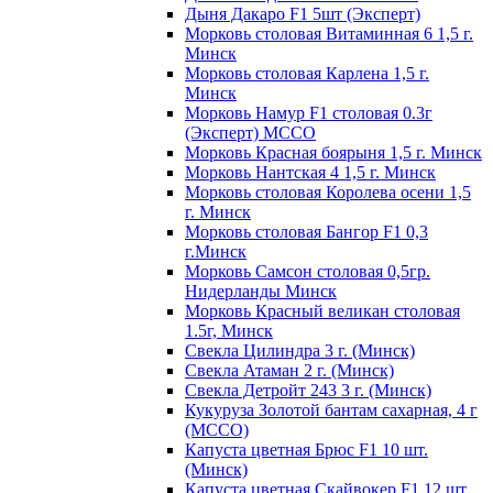
Дыня Дакаро F1 5шт (Эксперт)
Морковь столовая Витаминная 6 1,5 г.
Минск
Морковь столовая Карлена 1,5 г.
Минск
Морковь Намур F1 столовая 0.3г
(Эксперт) МССО
Морковь Красная боярыня 1,5 г. Минск
Морковь Нантская 4 1,5 г. Минск
Морковь столовая Королева осени 1,5
г. Минск
Морковь столовая Бангор F1 0,3
г.Минск
Морковь Самсон столовая 0,5гр.
Нидерланды Минск
Морковь Красный великан столовая
1.5г, Минск
Свекла Цилиндра 3 г. (Минск)
Свекла Атаман 2 г. (Минск)
Свекла Детройт 243 3 г. (Минск)
Кукуруза Золотой бантам сахарная, 4 г
(МССО)
Капуста цветная Брюс F1 10 шт.
(Минск)
Капуста цветная Скайвокер F1 12 шт.