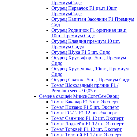
ПремиумСидс
Огурец Первачок F1 цв.п 10шт
ПремиумСидс
Огурец Капитан Засолкин F1 Премиум
Сид
Огурец Родничок F1 оригинал цв.п
10шт Премиум Сидс
Огурец Клавдия премиум 10 шт.
Премиум Сидм
Огурец Щука F1 5 шт. Сидс
Огурец Хрустафор , 5шт., Премиум
Сидс
Огурец Хрустяшка , 10шт., Премиум
Сидс
Огурец Сваток , 5шт., Премиум Сидс
Томат Шоколадный пряник F1 /
Premium seeds / 0,05 г
Семена овощей МинскСортСемОвощ
Томат Бакалар F1 5 шт. Эксперт
Томат Поззано F1 5 шт. Эксперт
Томат ГС-12 F1 12 шт. Эксперт
Томат Санмино F1 12 шт. Эксперт
Томат Лоджейн F1 12 шт. Эксперт
Томат Торквей F1 12 шт. Эксперт
Томат Толстой F1 12 шт. Эксперт