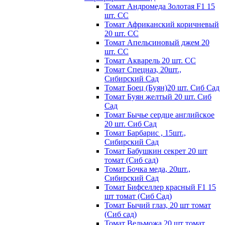
Томат Андромеда Золотая F1 15
шт. СС
Томат Африканский коричневый
20 шт. СС
Томат Апельсиновый джем 20
шт. СС
Томат Акварель 20 шт. СС
Томат Спецназ, 20шт.,
Сибирский Сад
Томат Боец (Буян)20 шт. Сиб Сад
Томат Бyян жeлтый 20 шт. Сиб
Сaд
Томат Бычьe cepдцe aнглийcкoe
20 шт. Сиб Сaд
Томат Барбарис , 15шт.,
Сибирский Сад
Томат Бабушкин секрет 20 шт
томат (Сиб сад)
Томат Бочка меда, 20шт.,
Сибирский Сад
Томат Бифселлер красный F1 15
шт томат (Сиб Сад)
Томат Бычий глаз, 20 шт томат
(Сиб сад)
Томат Вельможа 20 шт томат