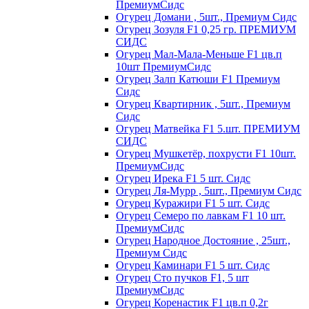
ПремиумСидс
Огурец Домани , 5шт., Премиум Сидс
Огурец Зозуля F1 0,25 гр. ПРЕМИУМ
СИДС
Огурец Мал-Мала-Меньше F1 цв.п
10шт ПремиумСидс
Огурец Залп Катюши F1 Премиум
Сидс
Огурец Квартирник , 5шт., Премиум
Сидс
Огурец Матвейка F1 5.шт. ПРЕМИУМ
СИДС
Огурец Мушкетёр, похрусти F1 10шт.
ПремиумСидс
Огурец Ирека F1 5 шт. Сидс
Огурец Ля-Мурр , 5шт., Премиум Сидс
Огурец Куражири F1 5 шт. Сидс
Огурец Семеро по лавкам F1 10 шт.
ПремиумСидс
Огурец Народное Достояние , 25шт.,
Премиум Сидс
Огурец Каминари F1 5 шт. Сидс
Огурец Сто пучков F1, 5 шт
ПремиумСидс
Огурец Коренастик F1 цв.п 0,2г