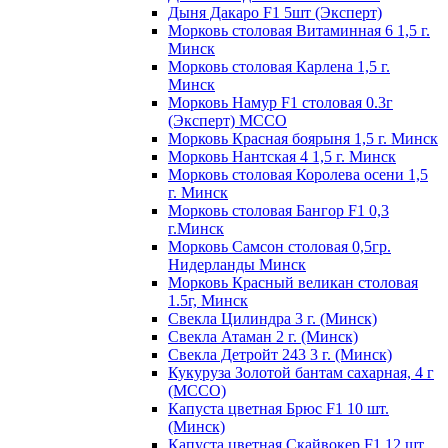
Дыня Дакаро F1 5шт (Эксперт)
Морковь столовая Витаминная 6 1,5 г.
Минск
Морковь столовая Карлена 1,5 г.
Минск
Морковь Намур F1 столовая 0.3г
(Эксперт) МССО
Морковь Красная боярыня 1,5 г. Минск
Морковь Нантская 4 1,5 г. Минск
Морковь столовая Королева осени 1,5
г. Минск
Морковь столовая Бангор F1 0,3
г.Минск
Морковь Самсон столовая 0,5гр.
Нидерланды Минск
Морковь Красный великан столовая
1.5г, Минск
Свекла Цилиндра 3 г. (Минск)
Свекла Атаман 2 г. (Минск)
Свекла Детройт 243 3 г. (Минск)
Кукуруза Золотой бантам сахарная, 4 г
(МССО)
Капуста цветная Брюс F1 10 шт.
(Минск)
Капуста цветная Скайвокер F1 12 шт.