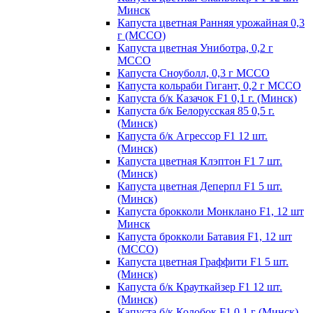
Минск
Капуста цветная Ранняя урожайная 0,3
г (МССО)
Капуста цветная Униботра, 0,2 г
МССО
Капуста Сноуболл, 0,3 г МССО
Капуста кольраби Гигант, 0,2 г МССО
Капуста б/к Казачок F1 0,1 г. (Минск)
Капуста б/к Белорусская 85 0,5 г.
(Минск)
Капуста б/к Агрессор F1 12 шт.
(Минск)
Капуста цветная Клэптон F1 7 шт.
(Минск)
Капуста цветная Деперпл F1 5 шт.
(Минск)
Капуста брокколи Монклано F1, 12 шт
Минск
Капуста брокколи Батавия F1, 12 шт
(МССО)
Капуста цветная Граффити F1 5 шт.
(Минск)
Капуста б/к Крауткайзер F1 12 шт.
(Минск)
Капуста б/к Колобок F1 0,1 г (Минск)