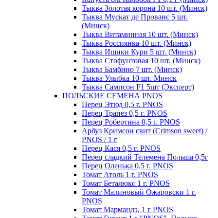
Тыква Золотая корона 10 шт. (Минск)
Тыква Мускат де Прованс 5 шт.
(Минск)
Тыква Витаминная 10 шт. (Минск)
Тыква Россиянка 10 шт. (Минск)
Тыква Ишики Кури 5 шт. (Минск)
Тыква Стофунтовая 10 шт. (Минск)
Тыква Бамбино 7 шт. (Минск)
Тыква Улыбка 10 шт. Минск
Тыква Сампсон F1 5шт (Эксперт)
ПОЛЬСКИЕ СЕМЕНА PNOS
Перец Этюд 0,5 г. PNOS
Перец Трапез 0,5 г. PNOS
Перец Робертина 0,5 г. PNOS
Арбуз Кримсон свит (Crimson sweet) /
PNOS / 1 г
Перец Кася 0,5 г. PNOS
Перец сладкий Телемена Польша 0,5г
Перец Оленька 0,5 г. PNOS
Томат Атоль 1 г. PNOS
Томат Беталюкс 1 г. PNOS
Томат Малиновый Ожаровски 1 г.
PNOS
Томат Мармандэ, 1 г PNOS