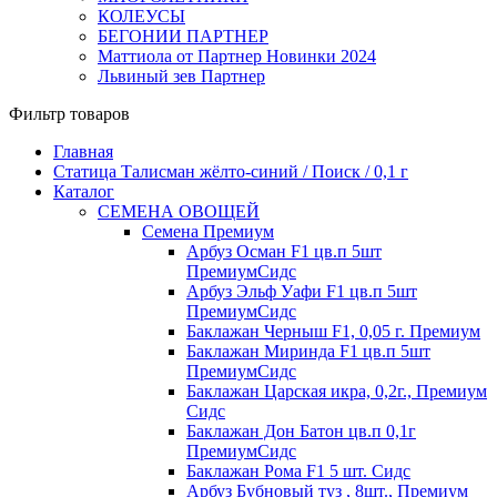
КОЛЕУСЫ
БЕГОНИИ ПАРТНЕР
Маттиола от Партнер Новинки 2024
Львиный зев Партнер
Фильтр товаров
Главная
Статица Талисман жёлто-синий / Поиск / 0,1 г
Каталог
СЕМЕНА ОВОЩЕЙ
Семена Премиум
Арбуз Осман F1 цв.п 5шт
ПремиумСидс
Арбуз Эльф Уафи F1 цв.п 5шт
ПремиумСидс
Баклажан Черныш F1, 0,05 г. Премиум
Баклажан Миринда F1 цв.п 5шт
ПремиумСидс
Баклажан Царская икра, 0,2г., Премиум
Сидс
Баклажан Дон Батон цв.п 0,1г
ПремиумСидс
Баклажан Рома F1 5 шт. Сидс
Арбуз Бубновый туз , 8шт., Премиум