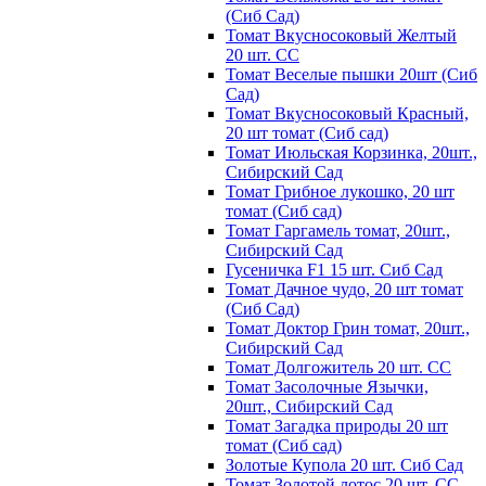
(Сиб Сад)
Томат Вкусносоковый Желтый
20 шт. СС
Томат Веселые пышки 20шт (Сиб
Сад)
Томат Вкусносоковый Красный,
20 шт томат (Сиб сад)
Томат Июльская Корзинка, 20шт.,
Сибирский Сад
Томат Грибное лукошко, 20 шт
томат (Сиб сад)
Томат Гаргамель томат, 20шт.,
Сибирский Сад
Гусеничка F1 15 шт. Сиб Сад
Томат Дачное чудо, 20 шт томат
(Сиб Сад)
Томат Доктор Грин томат, 20шт.,
Сибирский Сад
Томат Долгожитель 20 шт. СС
Томат Засолочные Язычки,
20шт., Сибирский Сад
Томат Загадка природы 20 шт
томат (Сиб сад)
Золотые Купола 20 шт. Сиб Сад
Томат Золотой лотос 20 шт. СС