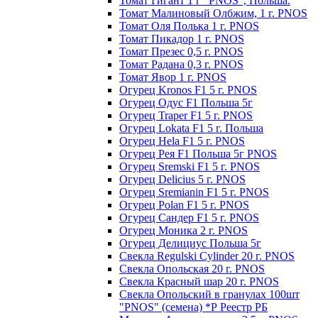
Томат Гигант 1 г "PNOS", Польша.
Томат Малиновый Олбжим, 1 г. PNOS
Томат Оля Полька 1 г. PNOS
Томат Пикадор 1 г. PNOS
Томат Презес 0,5 г. PNOS
Toмaт Рaдaнa 0,3 г. PNOS
Томат Явор 1 г. PNOS
Огурец Kronos F1 5 г. PNOS
Огурец Одус F1 Польша 5г
Огурец Traper F1 5 г. PNOS
Огурец Lokata F1 5 г. Польша
Огурец Hela F1 5 г. PNOS
Огурец Рея F1 Польша 5г PNOS
Огурец Sremski F1 5 г. PNOS
Огурец Delicius 5 г. PNOS
Огурец Sremianin F1 5 г. PNOS
Огурец Polan F1 5 г. PNOS
Огурец Сандер F1 5 г. PNOS
Огурец Моника 2 г. PNOS
Огурец Делициус Польша 5г
Свекла Regulski Cylinder 20 г. PNOS
Свекла Опольская 20 г. PNOS
Свекла Красный шар 20 г. PNOS
Свекла Опольский в гранулах 100шт
"PNOS" (семена) *Р Реестр РБ