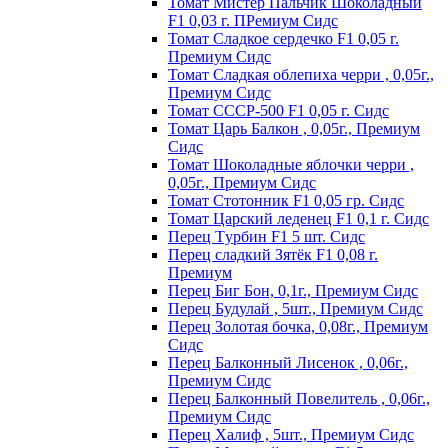
Томат Мистер Пальчик Шоколадный
F1 0,03 г. ПРемиум Сидс
Томат Сладкое сердечко F1 0,05 г.
Премиум Сидс
Томат Сладкая облепиха черри , 0,05г.,
Премиум Сидс
Томат СССР-500 F1 0,05 г. Сидс
Томат Царь Балкон , 0,05г., Премиум
Сидс
Томат Шоколадные яблочки черри ,
0,05г., Премиум Сидс
Томат Стотонник F1 0,05 гр. Сидс
Томат Царский леденец F1 0,1 г. Сидс
Перец Tурбин F1 5 шт. Сидс
Перец сладкий Зятёк F1 0,08 г.
Премиум
Перец Биг Бон, 0,1г., Премиум Сидс
Перец Будулай , 5шт., Премиум Сидс
Перец Золотая бочка, 0,08г., Премиум
Сидс
Перец Балконный Лисенок , 0,06г.,
Премиум Сидс
Перец Балконный Повелитель , 0,06г.,
Премиум Сидс
Перец Халиф , 5шт., Премиум Сидс