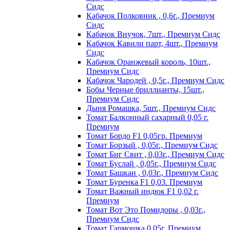
Сидс
Кабачок Полковник , 0,6г., Премиум
Сидс
Кабачок Внучок, 7шт., Премиум Сидс
Кабачок Кавили парт, 4шт., Премиум
Сидс
Кабачок Оранжевый король, 10шт.,
Премиум Сидс
Кабачок Чародей , 0,5г., Премиум Сидс
Бобы Черные бриллианты, 15шт.,
Премиум Сидс
Дыня Ромашка, 5шт., Премиум Сидс
Томат Бaлкoнный caxapный 0,05 г.
Пpeмиyм
Томат Бордо F1 0,05гр. Премиум
Томат Борзый , 0,05г., Премиум Сидс
Томат Биг Свит , 0,03г., Премиум Сидс
Томат Буслай , 0,05г., Премиум Сидс
Томат Башкан , 0,03г., Премиум Сидс
Томат Буренка F1 0,03. Премиум
Томат Baжный индюк F1 0,02 г.
Пpeмиyм
Томат Вот Это Помидоры , 0,03г.,
Премиум Сидс
Томат Гармошка 0,05г. Премиум