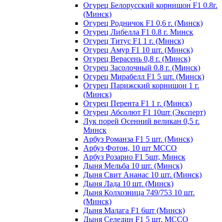
Огурец Белорусский корнишон F1 0.8г.
(Минск)
Огурец Родничок F1 0,6 г. (Минск)
Огурец Либелла F1 0.8 г. Минск
Огурец Титус F1 1 г. (Минск)
Огурец Амур F1 10 шт. (Минск)
Огурец Верасень 0,8 г. (Минск)
Огурец Засолочный 0.8 г. (Минск)
Огурец Мирабелл F1 5 шт. (Минск)
Огурец Парижский корнишон 1 г.
(Минск)
Огурец Перента F1 1 г. (Минск)
Огурец Абсолют F1 10шт (Эксперт)
Лук порей Осенний великан 0,5 г.
Минск
Арбуз Романза F1 5 шт. (Минск)
Арбуз Фотон, 10 шт МССО
Арбуз Розарио F1 5шт, Минск
Дыня Мельба 10 шт. (Минск)
Дыня Свит Ананас 10 шт. (Минск)
Дыня Лада 10 шт. (Минск)
Дыня Колхозница 749/753 10 шт.
(Минск)
Дыня Малага F1 6шт (Минск)
Дыня Селедин F1 5 шт. МССО