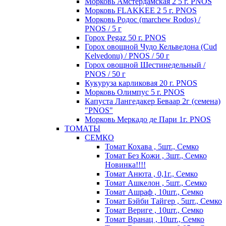
Морковь Амстердамская 2 5 г. PNOS
Морковь FLAKKEE 2 5 г. PNOS
Морковь Родос (marchew Rodos) /
PNOS / 5 г
Горох Pegaz 50 г. PNOS
Горох овощной Чудо Кельведона (Cud
Kelvedonu) / PNOS / 50 г
Горох овощной Шестинедельный /
PNOS / 50 г
Кукуруза карликовая 20 г. PNOS
Морковь Олимпус 5 г. PNOS
Капуста Лангедакер Беваар 2г (семена)
"PNOS"
Морковь Меркадо де Пари 1г. PNOS
ТОМАТЫ
СЕМКО
Томат Кохава , 5шт., Семко
Томат Без Кожи , 3шт., Семко
Новинка!!!!
Томат Анюта , 0,1г., Семко
Томат Ашкелон , 5шт., Семко
Томат Ашраф , 10шт., Семко
Томат Бэйби Тайгер , 5шт., Семко
Томат Вериге , 10шт., Семко
Томат Вранац , 10шт., Семко