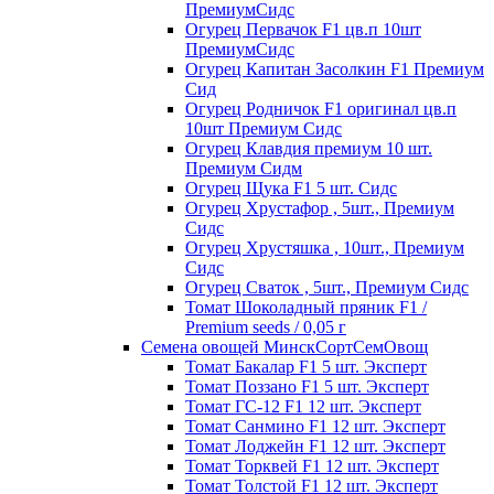
ПремиумСидс
Огурец Первачок F1 цв.п 10шт
ПремиумСидс
Огурец Капитан Засолкин F1 Премиум
Сид
Огурец Родничок F1 оригинал цв.п
10шт Премиум Сидс
Огурец Клавдия премиум 10 шт.
Премиум Сидм
Огурец Щука F1 5 шт. Сидс
Огурец Хрустафор , 5шт., Премиум
Сидс
Огурец Хрустяшка , 10шт., Премиум
Сидс
Огурец Сваток , 5шт., Премиум Сидс
Томат Шоколадный пряник F1 /
Premium seeds / 0,05 г
Семена овощей МинскСортСемОвощ
Томат Бакалар F1 5 шт. Эксперт
Томат Поззано F1 5 шт. Эксперт
Томат ГС-12 F1 12 шт. Эксперт
Томат Санмино F1 12 шт. Эксперт
Томат Лоджейн F1 12 шт. Эксперт
Томат Торквей F1 12 шт. Эксперт
Томат Толстой F1 12 шт. Эксперт