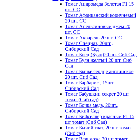
Томат Андромеда Золотая F1 15
шт. СС
Томат Африканский коричневый
20 шт. СС
Томат Апельсиновый джем 20
шт. СС
Томат Акварель 20 шт. СС
Томат Спецназ, 20шт.,
Сибирский Сад
Томат Боец (Буян)20 шт. Сиб Сад
Томат Бyян жeлтый 20 шт. Сиб
Сaд
Томат Бычьe cepдцe aнглийcкoe
20 шт. Сиб Сaд
Томат Барбарис , 15шт.,
Сибирский Сад
Томат Бабушкин секрет 20 шт
томат (Сиб сад)
Томат Бочка меда, 20шт.,
Сибирский Сад
Томат Бифселлер красный F1 15
шт томат (Сиб Сад)
Томат Бычий глаз, 20 шт томат
(Сиб сад)
Томат Вельможа 20 шт томат