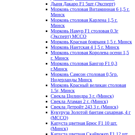
Дыня Дакаро F1 5шт (Эксперт)
Морковь столовая Витаминная 6 1,5 г.
Минск
Морковь столовая Карлена 1,5 г.
Минск
Морковь Намур F1 столовая 0.3г
(Эксперт) МССО
Морковь Красная боярыня 1,5 г. Минск
Морковь Нантская 4 1,5 г. Минск
Морковь столовая Королева осени 1,5
г. Минск
Морковь столовая Бангор F1 0,3
г.Минск
Морковь Самсон столовая 0,5гр.
Нидерланды Минск
Морковь Красный великан столовая
1.5г, Минск
Свекла Цилиндра 3 г. (Минск)
Свекла Атаман 2 г. (Минск)
Свекла Детройт 243 3 г. (Минск)
Кукуруза Золотой бантам сахарная, 4 г
(МССО)
Капуста цветная Брюс F1 10 шт.
(Минск)
Капуста цветная Скайвокер F1 12 шт.