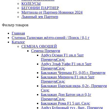
КОЛЕУСЫ
БЕГОНИИ ПАРТНЕР
Маттиола от Партнер Новинки 2024
Львиный зев Партнер
Фильтр товаров
Главная
Статица Талисман жёлто-синий / Поиск / 0,1 г
Каталог
СЕМЕНА ОВОЩЕЙ
Семена Премиум
Арбуз Осман F1 цв.п 5шт
ПремиумСидс
Арбуз Эльф Уафи F1 цв.п 5шт
ПремиумСидс
Баклажан Черныш F1, 0,05 г. Премиум
Баклажан Миринда F1 цв.п 5шт
ПремиумСидс
Баклажан Царская икра, 0,2г., Премиум
Сидс
Баклажан Дон Батон цв.п 0,1г
ПремиумСидс
Баклажан Рома F1 5 шт. Сидс
Арбуз Бубновый туз , 8шт., Премиум