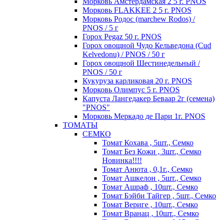
Морковь Амстердамская 2 5 г. PNOS
Морковь FLAKKEE 2 5 г. PNOS
Морковь Родос (marchew Rodos) /
PNOS / 5 г
Горох Pegaz 50 г. PNOS
Горох овощной Чудо Кельведона (Cud
Kelvedonu) / PNOS / 50 г
Горох овощной Шестинедельный /
PNOS / 50 г
Кукуруза карликовая 20 г. PNOS
Морковь Олимпус 5 г. PNOS
Капуста Лангедакер Беваар 2г (семена)
"PNOS"
Морковь Меркадо де Пари 1г. PNOS
ТОМАТЫ
СЕМКО
Томат Кохава , 5шт., Семко
Томат Без Кожи , 3шт., Семко
Новинка!!!!
Томат Анюта , 0,1г., Семко
Томат Ашкелон , 5шт., Семко
Томат Ашраф , 10шт., Семко
Томат Бэйби Тайгер , 5шт., Семко
Томат Вериге , 10шт., Семко
Томат Вранац , 10шт., Семко