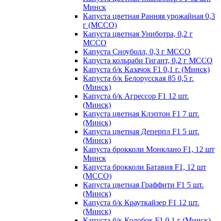
Минск
Капуста цветная Ранняя урожайная 0,3
г (МССО)
Капуста цветная Униботра, 0,2 г
МССО
Капуста Сноуболл, 0,3 г МССО
Капуста кольраби Гигант, 0,2 г МССО
Капуста б/к Казачок F1 0,1 г. (Минск)
Капуста б/к Белорусская 85 0,5 г.
(Минск)
Капуста б/к Агрессор F1 12 шт.
(Минск)
Капуста цветная Клэптон F1 7 шт.
(Минск)
Капуста цветная Деперпл F1 5 шт.
(Минск)
Капуста брокколи Монклано F1, 12 шт
Минск
Капуста брокколи Батавия F1, 12 шт
(МССО)
Капуста цветная Граффити F1 5 шт.
(Минск)
Капуста б/к Крауткайзер F1 12 шт.
(Минск)
Капуста б/к Колобок F1 0,1 г (Минск)