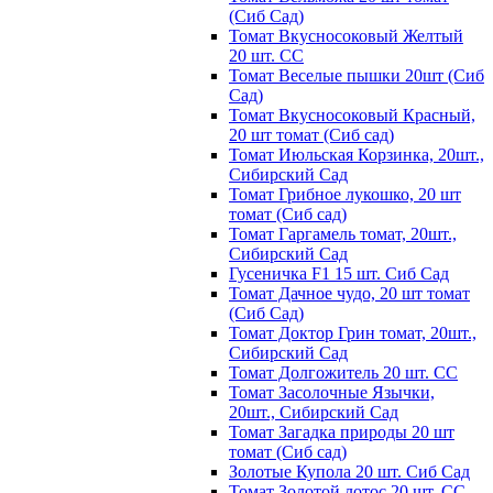
(Сиб Сад)
Томат Вкусносоковый Желтый
20 шт. СС
Томат Веселые пышки 20шт (Сиб
Сад)
Томат Вкусносоковый Красный,
20 шт томат (Сиб сад)
Томат Июльская Корзинка, 20шт.,
Сибирский Сад
Томат Грибное лукошко, 20 шт
томат (Сиб сад)
Томат Гаргамель томат, 20шт.,
Сибирский Сад
Гусеничка F1 15 шт. Сиб Сад
Томат Дачное чудо, 20 шт томат
(Сиб Сад)
Томат Доктор Грин томат, 20шт.,
Сибирский Сад
Томат Долгожитель 20 шт. СС
Томат Засолочные Язычки,
20шт., Сибирский Сад
Томат Загадка природы 20 шт
томат (Сиб сад)
Золотые Купола 20 шт. Сиб Сад
Томат Золотой лотос 20 шт. СС