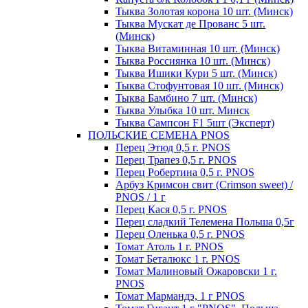
Тыква Золотая корона 10 шт. (Минск)
Тыква Мускат де Прованс 5 шт.
(Минск)
Тыква Витаминная 10 шт. (Минск)
Тыква Россиянка 10 шт. (Минск)
Тыква Ишики Кури 5 шт. (Минск)
Тыква Стофунтовая 10 шт. (Минск)
Тыква Бамбино 7 шт. (Минск)
Тыква Улыбка 10 шт. Минск
Тыква Сампсон F1 5шт (Эксперт)
ПОЛЬСКИЕ СЕМЕНА PNOS
Перец Этюд 0,5 г. PNOS
Перец Трапез 0,5 г. PNOS
Перец Робертина 0,5 г. PNOS
Арбуз Кримсон свит (Crimson sweet) /
PNOS / 1 г
Перец Кася 0,5 г. PNOS
Перец сладкий Телемена Польша 0,5г
Перец Оленька 0,5 г. PNOS
Томат Атоль 1 г. PNOS
Томат Беталюкс 1 г. PNOS
Томат Малиновый Ожаровски 1 г.
PNOS
Томат Мармандэ, 1 г PNOS