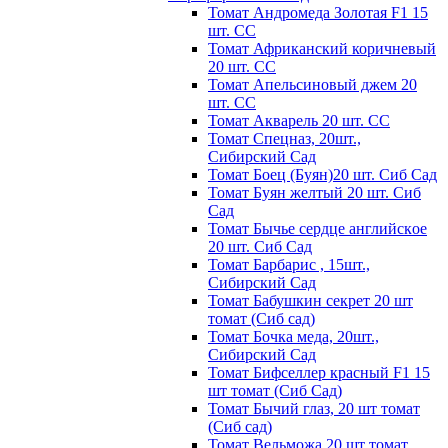
Томат Андромеда Золотая F1 15
шт. СС
Томат Африканский коричневый
20 шт. СС
Томат Апельсиновый джем 20
шт. СС
Томат Акварель 20 шт. СС
Томат Спецназ, 20шт.,
Сибирский Сад
Томат Боец (Буян)20 шт. Сиб Сад
Томат Бyян жeлтый 20 шт. Сиб
Сaд
Томат Бычьe cepдцe aнглийcкoe
20 шт. Сиб Сaд
Томат Барбарис , 15шт.,
Сибирский Сад
Томат Бабушкин секрет 20 шт
томат (Сиб сад)
Томат Бочка меда, 20шт.,
Сибирский Сад
Томат Бифселлер красный F1 15
шт томат (Сиб Сад)
Томат Бычий глаз, 20 шт томат
(Сиб сад)
Томат Вельможа 20 шт томат