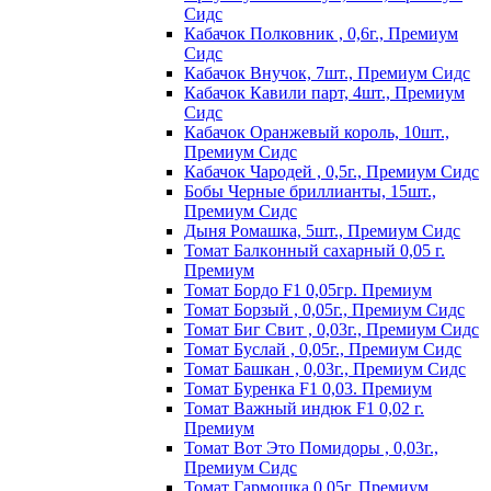
Сидс
Кабачок Полковник , 0,6г., Премиум
Сидс
Кабачок Внучок, 7шт., Премиум Сидс
Кабачок Кавили парт, 4шт., Премиум
Сидс
Кабачок Оранжевый король, 10шт.,
Премиум Сидс
Кабачок Чародей , 0,5г., Премиум Сидс
Бобы Черные бриллианты, 15шт.,
Премиум Сидс
Дыня Ромашка, 5шт., Премиум Сидс
Томат Бaлкoнный caxapный 0,05 г.
Пpeмиyм
Томат Бордо F1 0,05гр. Премиум
Томат Борзый , 0,05г., Премиум Сидс
Томат Биг Свит , 0,03г., Премиум Сидс
Томат Буслай , 0,05г., Премиум Сидс
Томат Башкан , 0,03г., Премиум Сидс
Томат Буренка F1 0,03. Премиум
Томат Baжный индюк F1 0,02 г.
Пpeмиyм
Томат Вот Это Помидоры , 0,03г.,
Премиум Сидс
Томат Гармошка 0,05г. Премиум