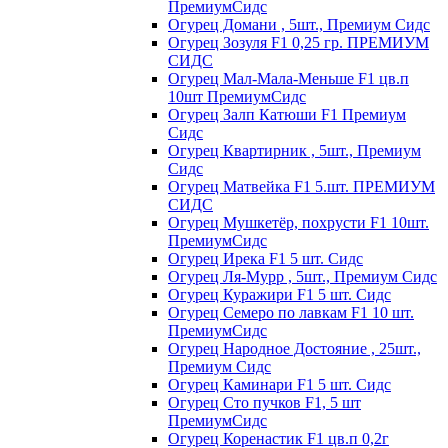
ПремиумСидс
Огурец Домани , 5шт., Премиум Сидс
Огурец Зозуля F1 0,25 гр. ПРЕМИУМ
СИДС
Огурец Мал-Мала-Меньше F1 цв.п
10шт ПремиумСидс
Огурец Залп Катюши F1 Премиум
Сидс
Огурец Квартирник , 5шт., Премиум
Сидс
Огурец Матвейка F1 5.шт. ПРЕМИУМ
СИДС
Огурец Мушкетёр, похрусти F1 10шт.
ПремиумСидс
Огурец Ирека F1 5 шт. Сидс
Огурец Ля-Мурр , 5шт., Премиум Сидс
Огурец Куражири F1 5 шт. Сидс
Огурец Семеро по лавкам F1 10 шт.
ПремиумСидс
Огурец Народное Достояние , 25шт.,
Премиум Сидс
Огурец Каминари F1 5 шт. Сидс
Огурец Сто пучков F1, 5 шт
ПремиумСидс
Огурец Коренастик F1 цв.п 0,2г