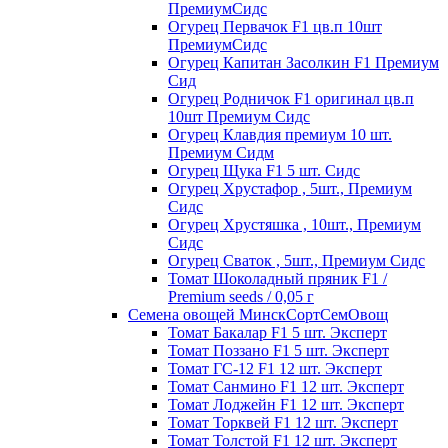
ПремиумСидс
Огурец Первачок F1 цв.п 10шт
ПремиумСидс
Огурец Капитан Засолкин F1 Премиум
Сид
Огурец Родничок F1 оригинал цв.п
10шт Премиум Сидс
Огурец Клавдия премиум 10 шт.
Премиум Сидм
Огурец Щука F1 5 шт. Сидс
Огурец Хрустафор , 5шт., Премиум
Сидс
Огурец Хрустяшка , 10шт., Премиум
Сидс
Огурец Сваток , 5шт., Премиум Сидс
Томат Шоколадный пряник F1 /
Premium seeds / 0,05 г
Семена овощей МинскСортСемОвощ
Томат Бакалар F1 5 шт. Эксперт
Томат Поззано F1 5 шт. Эксперт
Томат ГС-12 F1 12 шт. Эксперт
Томат Санмино F1 12 шт. Эксперт
Томат Лоджейн F1 12 шт. Эксперт
Томат Торквей F1 12 шт. Эксперт
Томат Толстой F1 12 шт. Эксперт