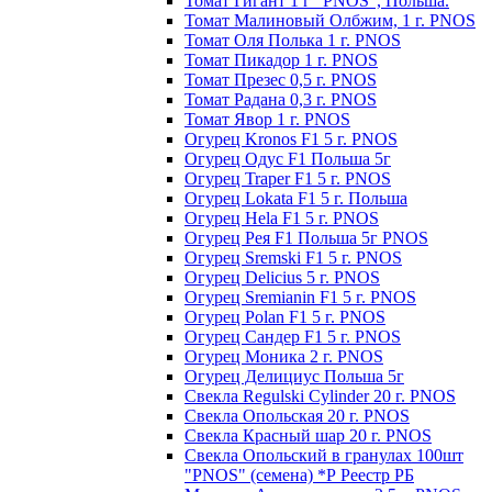
Томат Гигант 1 г "PNOS", Польша.
Томат Малиновый Олбжим, 1 г. PNOS
Томат Оля Полька 1 г. PNOS
Томат Пикадор 1 г. PNOS
Томат Презес 0,5 г. PNOS
Toмaт Рaдaнa 0,3 г. PNOS
Томат Явор 1 г. PNOS
Огурец Kronos F1 5 г. PNOS
Огурец Одус F1 Польша 5г
Огурец Traper F1 5 г. PNOS
Огурец Lokata F1 5 г. Польша
Огурец Hela F1 5 г. PNOS
Огурец Рея F1 Польша 5г PNOS
Огурец Sremski F1 5 г. PNOS
Огурец Delicius 5 г. PNOS
Огурец Sremianin F1 5 г. PNOS
Огурец Polan F1 5 г. PNOS
Огурец Сандер F1 5 г. PNOS
Огурец Моника 2 г. PNOS
Огурец Делициус Польша 5г
Свекла Regulski Cylinder 20 г. PNOS
Свекла Опольская 20 г. PNOS
Свекла Красный шар 20 г. PNOS
Свекла Опольский в гранулах 100шт
"PNOS" (семена) *Р Реестр РБ