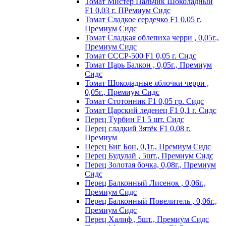
Томат Мистер Пальчик Шоколадный
F1 0,03 г. ПРемиум Сидс
Томат Сладкое сердечко F1 0,05 г.
Премиум Сидс
Томат Сладкая облепиха черри , 0,05г.,
Премиум Сидс
Томат СССР-500 F1 0,05 г. Сидс
Томат Царь Балкон , 0,05г., Премиум
Сидс
Томат Шоколадные яблочки черри ,
0,05г., Премиум Сидс
Томат Стотонник F1 0,05 гр. Сидс
Томат Царский леденец F1 0,1 г. Сидс
Перец Tурбин F1 5 шт. Сидс
Перец сладкий Зятёк F1 0,08 г.
Премиум
Перец Биг Бон, 0,1г., Премиум Сидс
Перец Будулай , 5шт., Премиум Сидс
Перец Золотая бочка, 0,08г., Премиум
Сидс
Перец Балконный Лисенок , 0,06г.,
Премиум Сидс
Перец Балконный Повелитель , 0,06г.,
Премиум Сидс
Перец Халиф , 5шт., Премиум Сидс