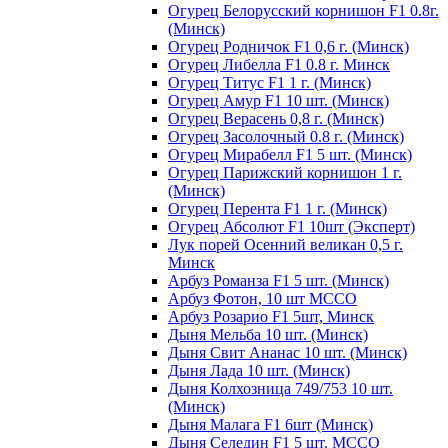
Огурец Белорусский корнишон F1 0.8г.
(Минск)
Огурец Родничок F1 0,6 г. (Минск)
Огурец Либелла F1 0.8 г. Минск
Огурец Титус F1 1 г. (Минск)
Огурец Амур F1 10 шт. (Минск)
Огурец Верасень 0,8 г. (Минск)
Огурец Засолочный 0.8 г. (Минск)
Огурец Мирабелл F1 5 шт. (Минск)
Огурец Парижский корнишон 1 г.
(Минск)
Огурец Перента F1 1 г. (Минск)
Огурец Абсолют F1 10шт (Эксперт)
Лук порей Осенний великан 0,5 г.
Минск
Арбуз Романза F1 5 шт. (Минск)
Арбуз Фотон, 10 шт МССО
Арбуз Розарио F1 5шт, Минск
Дыня Мельба 10 шт. (Минск)
Дыня Свит Ананас 10 шт. (Минск)
Дыня Лада 10 шт. (Минск)
Дыня Колхозница 749/753 10 шт.
(Минск)
Дыня Малага F1 6шт (Минск)
Дыня Селедин F1 5 шт. МССО