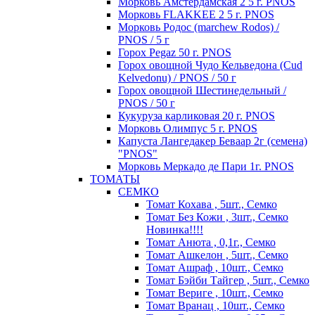
Морковь Амстердамская 2 5 г. PNOS
Морковь FLAKKEE 2 5 г. PNOS
Морковь Родос (marchew Rodos) /
PNOS / 5 г
Горох Pegaz 50 г. PNOS
Горох овощной Чудо Кельведона (Cud
Kelvedonu) / PNOS / 50 г
Горох овощной Шестинедельный /
PNOS / 50 г
Кукуруза карликовая 20 г. PNOS
Морковь Олимпус 5 г. PNOS
Капуста Лангедакер Беваар 2г (семена)
"PNOS"
Морковь Меркадо де Пари 1г. PNOS
ТОМАТЫ
СЕМКО
Томат Кохава , 5шт., Семко
Томат Без Кожи , 3шт., Семко
Новинка!!!!
Томат Анюта , 0,1г., Семко
Томат Ашкелон , 5шт., Семко
Томат Ашраф , 10шт., Семко
Томат Бэйби Тайгер , 5шт., Семко
Томат Вериге , 10шт., Семко
Томат Вранац , 10шт., Семко