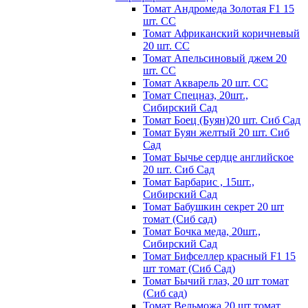
Томат Андромеда Золотая F1 15
шт. СС
Томат Африканский коричневый
20 шт. СС
Томат Апельсиновый джем 20
шт. СС
Томат Акварель 20 шт. СС
Томат Спецназ, 20шт.,
Сибирский Сад
Томат Боец (Буян)20 шт. Сиб Сад
Томат Бyян жeлтый 20 шт. Сиб
Сaд
Томат Бычьe cepдцe aнглийcкoe
20 шт. Сиб Сaд
Томат Барбарис , 15шт.,
Сибирский Сад
Томат Бабушкин секрет 20 шт
томат (Сиб сад)
Томат Бочка меда, 20шт.,
Сибирский Сад
Томат Бифселлер красный F1 15
шт томат (Сиб Сад)
Томат Бычий глаз, 20 шт томат
(Сиб сад)
Томат Вельможа 20 шт томат