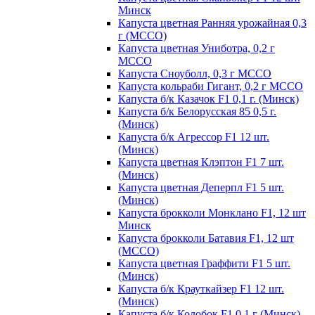
Минск
Капуста цветная Ранняя урожайная 0,3
г (МССО)
Капуста цветная Униботра, 0,2 г
МССО
Капуста Сноуболл, 0,3 г МССО
Капуста кольраби Гигант, 0,2 г МССО
Капуста б/к Казачок F1 0,1 г. (Минск)
Капуста б/к Белорусская 85 0,5 г.
(Минск)
Капуста б/к Агрессор F1 12 шт.
(Минск)
Капуста цветная Клэптон F1 7 шт.
(Минск)
Капуста цветная Деперпл F1 5 шт.
(Минск)
Капуста брокколи Монклано F1, 12 шт
Минск
Капуста брокколи Батавия F1, 12 шт
(МССО)
Капуста цветная Граффити F1 5 шт.
(Минск)
Капуста б/к Крауткайзер F1 12 шт.
(Минск)
Капуста б/к Колобок F1 0,1 г (Минск)