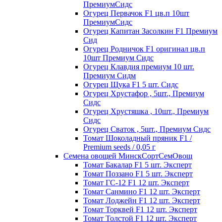
ПремиумСидс
Огурец Первачок F1 цв.п 10шт
ПремиумСидс
Огурец Капитан Засолкин F1 Премиум
Сид
Огурец Родничок F1 оригинал цв.п
10шт Премиум Сидс
Огурец Клавдия премиум 10 шт.
Премиум Сидм
Огурец Щука F1 5 шт. Сидс
Огурец Хрустафор , 5шт., Премиум
Сидс
Огурец Хрустяшка , 10шт., Премиум
Сидс
Огурец Сваток , 5шт., Премиум Сидс
Томат Шоколадный пряник F1 /
Premium seeds / 0,05 г
Семена овощей МинскСортСемОвощ
Томат Бакалар F1 5 шт. Эксперт
Томат Поззано F1 5 шт. Эксперт
Томат ГС-12 F1 12 шт. Эксперт
Томат Санмино F1 12 шт. Эксперт
Томат Лоджейн F1 12 шт. Эксперт
Томат Торквей F1 12 шт. Эксперт
Томат Толстой F1 12 шт. Эксперт