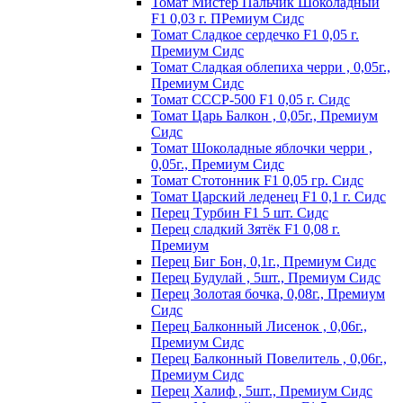
Томат Мистер Пальчик Шоколадный
F1 0,03 г. ПРемиум Сидс
Томат Сладкое сердечко F1 0,05 г.
Премиум Сидс
Томат Сладкая облепиха черри , 0,05г.,
Премиум Сидс
Томат СССР-500 F1 0,05 г. Сидс
Томат Царь Балкон , 0,05г., Премиум
Сидс
Томат Шоколадные яблочки черри ,
0,05г., Премиум Сидс
Томат Стотонник F1 0,05 гр. Сидс
Томат Царский леденец F1 0,1 г. Сидс
Перец Tурбин F1 5 шт. Сидс
Перец сладкий Зятёк F1 0,08 г.
Премиум
Перец Биг Бон, 0,1г., Премиум Сидс
Перец Будулай , 5шт., Премиум Сидс
Перец Золотая бочка, 0,08г., Премиум
Сидс
Перец Балконный Лисенок , 0,06г.,
Премиум Сидс
Перец Балконный Повелитель , 0,06г.,
Премиум Сидс
Перец Халиф , 5шт., Премиум Сидс