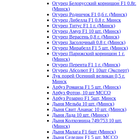
Огурец Белорусский корнишон F1 0.8г.
(Минск)
Огурец Родничок F1 0,6 г. (Минск)
Огурец Либелла F1 0.8 г. Минск
Огурец Титус F1 1 г. (Минск)
Огурец Амур F1 10 шт. (Минск)
Огурец Верасень 0,8 г. (Минск)
Огурец Засолочный 0.8 г. (Минск)
Огурец Мирабелл F1 5 шт. (Минск)
Огурец Парижский корнишон 1 г.
(Минск)
Огурец Перента F1 1 г. (Минск)
Огурец Абсолют F1 10шт (Эксперт)
Лук порей Осенний великан 0,5 г.
Минск
Арбуз Романза F1 5 шт. (Минск)
Арбуз Фотон, 10 шт МССО
Арбуз Розарио F1 5шт, Минск
Дыня Мельба 10 шт. (Минск)
Дыня Свит Ананас 10 шт. (Минск)
Дыня Лада 10 шт. (Минск)
Дыня Колхозница 749/753 10 шт.
(Минск)
Дыня Малага F1 6шт (Минск)
Дыня Селедин F1 5 шт. МССО