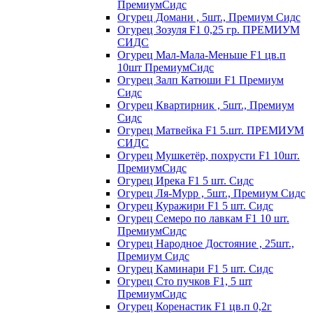
ПремиумСидс
Огурец Домани , 5шт., Премиум Сидс
Огурец Зозуля F1 0,25 гр. ПРЕМИУМ
СИДС
Огурец Мал-Мала-Меньше F1 цв.п
10шт ПремиумСидс
Огурец Залп Катюши F1 Премиум
Сидс
Огурец Квартирник , 5шт., Премиум
Сидс
Огурец Матвейка F1 5.шт. ПРЕМИУМ
СИДС
Огурец Мушкетёр, похрусти F1 10шт.
ПремиумСидс
Огурец Ирека F1 5 шт. Сидс
Огурец Ля-Мурр , 5шт., Премиум Сидс
Огурец Куражири F1 5 шт. Сидс
Огурец Семеро по лавкам F1 10 шт.
ПремиумСидс
Огурец Народное Достояние , 25шт.,
Премиум Сидс
Огурец Каминари F1 5 шт. Сидс
Огурец Сто пучков F1, 5 шт
ПремиумСидс
Огурец Коренастик F1 цв.п 0,2г