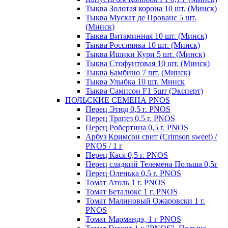
Тыква Золотая корона 10 шт. (Минск)
Тыква Мускат де Прованс 5 шт.
(Минск)
Тыква Витаминная 10 шт. (Минск)
Тыква Россиянка 10 шт. (Минск)
Тыква Ишики Кури 5 шт. (Минск)
Тыква Стофунтовая 10 шт. (Минск)
Тыква Бамбино 7 шт. (Минск)
Тыква Улыбка 10 шт. Минск
Тыква Сампсон F1 5шт (Эксперт)
ПОЛЬСКИЕ СЕМЕНА PNOS
Перец Этюд 0,5 г. PNOS
Перец Трапез 0,5 г. PNOS
Перец Робертина 0,5 г. PNOS
Арбуз Кримсон свит (Crimson sweet) /
PNOS / 1 г
Перец Кася 0,5 г. PNOS
Перец сладкий Телемена Польша 0,5г
Перец Оленька 0,5 г. PNOS
Томат Атоль 1 г. PNOS
Томат Беталюкс 1 г. PNOS
Томат Малиновый Ожаровски 1 г.
PNOS
Томат Мармандэ, 1 г PNOS