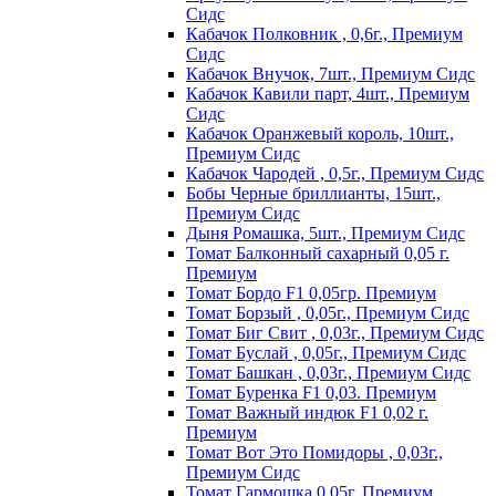
Сидс
Кабачок Полковник , 0,6г., Премиум
Сидс
Кабачок Внучок, 7шт., Премиум Сидс
Кабачок Кавили парт, 4шт., Премиум
Сидс
Кабачок Оранжевый король, 10шт.,
Премиум Сидс
Кабачок Чародей , 0,5г., Премиум Сидс
Бобы Черные бриллианты, 15шт.,
Премиум Сидс
Дыня Ромашка, 5шт., Премиум Сидс
Томат Бaлкoнный caxapный 0,05 г.
Пpeмиyм
Томат Бордо F1 0,05гр. Премиум
Томат Борзый , 0,05г., Премиум Сидс
Томат Биг Свит , 0,03г., Премиум Сидс
Томат Буслай , 0,05г., Премиум Сидс
Томат Башкан , 0,03г., Премиум Сидс
Томат Буренка F1 0,03. Премиум
Томат Baжный индюк F1 0,02 г.
Пpeмиyм
Томат Вот Это Помидоры , 0,03г.,
Премиум Сидс
Томат Гармошка 0,05г. Премиум