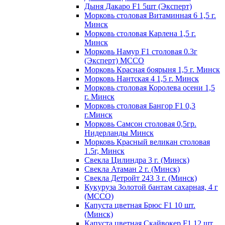
Дыня Дакаро F1 5шт (Эксперт)
Морковь столовая Витаминная 6 1,5 г.
Минск
Морковь столовая Карлена 1,5 г.
Минск
Морковь Намур F1 столовая 0.3г
(Эксперт) МССО
Морковь Красная боярыня 1,5 г. Минск
Морковь Нантская 4 1,5 г. Минск
Морковь столовая Королева осени 1,5
г. Минск
Морковь столовая Бангор F1 0,3
г.Минск
Морковь Самсон столовая 0,5гр.
Нидерланды Минск
Морковь Красный великан столовая
1.5г, Минск
Свекла Цилиндра 3 г. (Минск)
Свекла Атаман 2 г. (Минск)
Свекла Детройт 243 3 г. (Минск)
Кукуруза Золотой бантам сахарная, 4 г
(МССО)
Капуста цветная Брюс F1 10 шт.
(Минск)
Капуста цветная Скайвокер F1 12 шт.