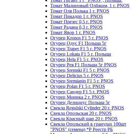
Томат Гигант 1 г "PNOS", Польша.
Томат Малиновый Олбжим, 1 г. PNOS
Томат Оля Полька 1 г. PNOS
Томат Пикадор 1 г. PNOS
Томат Презес 0,5 г. PNOS
Toмaт Рaдaнa 0,3 г. PNOS
Томат Явор 1 г. PNOS
Огурец Kronos F1 5 г. PNOS
Огурец Одус F1 Польша 5г
Огурец Traper F1 5 г. PNOS
Огурец Lokata F1 5 г. Польша
Огурец Hela F1 5 г. PNOS
Огурец Рея F1 Польша 5г PNOS
Огурец Sremski F1 5 г. PNOS
Огурец Delicius 5 г. PNOS
Огурец Sremianin F1 5 г. PNOS
Огурец Polan F1 5 г. PNOS
Огурец Сандер F1 5 г. PNOS
Огурец Моника 2 г. PNOS
Огурец Делициус Польша 5г
Свекла Regulski Cylinder 20 г. PNOS
Свекла Опольская 20 г. PNOS
Свекла Красный шар 20 г. PNOS
Свекла Опольский в гранулах 100шт
"PNOS" (семена) *Р Реестр РБ