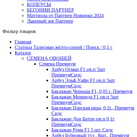
КОЛЕУСЫ
БЕГОНИИ ПАРТНЕР
Маттиола от Партнер Новинки 2024
Львиный зев Партнер
Фильтр товаров
Главная
Статица Талисман жёлто-синий / Поиск / 0,1 г
Каталог
СЕМЕНА ОВОЩЕЙ
Семена Премиум
Арбуз Осман F1 цв.п 5шт
ПремиумСидс
Арбуз Эльф Уафи F1 цв.п 5шт
ПремиумСидс
Баклажан Черныш F1, 0,05 г. Премиум
Баклажан Миринда F1 цв.п 5шт
ПремиумСидс
Баклажан Царская икра, 0,2г., Премиум
Сидс
Баклажан Дон Батон цв.п 0,1г
ПремиумСидс
Баклажан Рома F1 5 шт. Сидс
Арбуз Бубновый туз , 8шт., Премиум