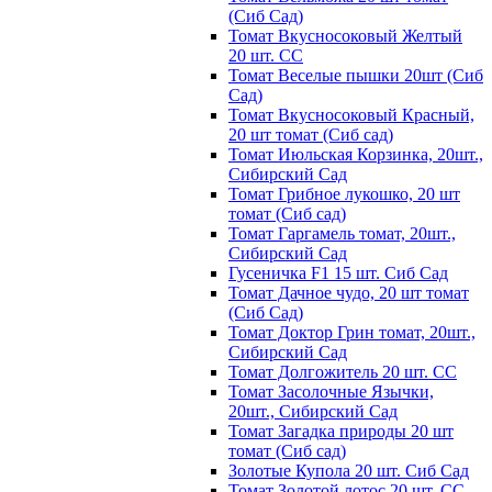
(Сиб Сад)
Томат Вкусносоковый Желтый
20 шт. СС
Томат Веселые пышки 20шт (Сиб
Сад)
Томат Вкусносоковый Красный,
20 шт томат (Сиб сад)
Томат Июльская Корзинка, 20шт.,
Сибирский Сад
Томат Грибное лукошко, 20 шт
томат (Сиб сад)
Томат Гаргамель томат, 20шт.,
Сибирский Сад
Гусеничка F1 15 шт. Сиб Сад
Томат Дачное чудо, 20 шт томат
(Сиб Сад)
Томат Доктор Грин томат, 20шт.,
Сибирский Сад
Томат Долгожитель 20 шт. СС
Томат Засолочные Язычки,
20шт., Сибирский Сад
Томат Загадка природы 20 шт
томат (Сиб сад)
Золотые Купола 20 шт. Сиб Сад
Томат Золотой лотос 20 шт. СС